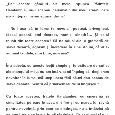
„Dar aceste gânduri ale mele, spunea Părintele
Haralambie, nu-i scăpau harismaticului meu stareţ, care
mă «înţepa» mereu spunându-mi:
– Nu-i aşa că în lume te nevoiai, posteai, privegheai,
făceai asceză, erai deştept, harnic, cinstit?… Şi ce-ai
reuşit din toate acestea? Să ne aduci aici o grămadă de
slavă deşartă, egoism şi încredere în sine. Acum, când s-
au tăiat laudele, nu-i bine, nu-i aşa?
Într-adevăr, cu aceste lecţii simple şi folositoare de suflet
ale stareţului meu, nu am întârziat să înţeleg că, deşi eram
nevoitor în lume, mă umplusem fără să-mi dau seama de
slavă deşartă, pentru că primi­sem laude şi linguşeli.”
Cu toate acestea, fratele Haralambie, cu smerenia şi
simplitatea pe care le avea din fire şi cu marea lui râvnă
pentru nevoinţă, prin care se distingea, nu a întârziat să
se pună pe sine într-o bună rânduială. Chiar şi mai târziu,