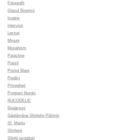
Fotografii
Glasul Bisericii
Icoane
Interviuri
Lecturi
Minuni
Monahism
Paraclise
Poezii
Postul Mare
Predici
Privegheri
Program liturgic
RUCODELIE
Rugăciuni
Săptămâna Sfintelor Pătimiri
Sf. Maslu
Sfințenii
Sfinții ocrotitori