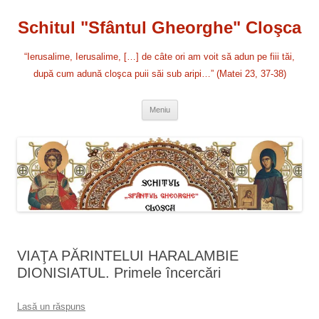
Sari
la
Schitul "Sfântul Gheorghe" Cloşca
conținut
“Ierusalime, Ierusalime, […] de câte ori am voit să adun pe fiii tăi,
după cum adună cloşca puii săi sub aripi…” (Matei 23, 37-38)
Meniu
VIAŢA PĂRINTELUI HARALAMBIE
DIONISIATUL. Primele încercări
Lasă un răspuns