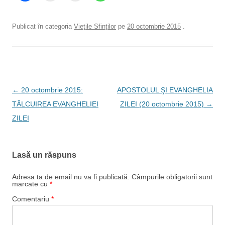
Publicat în categoria
Viețile Sfinților
pe
20 octombrie 2015
.
Navigare
←
20 octombrie 2015:
APOSTOLUL ŞI EVANGHELIA
în
TÂLCUIREA EVANGHELIEI
ZILEI (20 octombrie 2015)
→
articole
ZILEI
Lasă un răspuns
Adresa ta de email nu va fi publicată.
Câmpurile obligatorii sunt
marcate cu
*
Comentariu
*