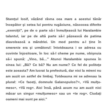
Stareţul Iosif, văzând râvna cea mare a acestui tânăr
începător şi setea lui pentru rugăciune, născo­cea diferite
„exerciţii”, pe de o parte să-i înmulţească lui Haralambie
talantul, iar pe de altă parte să-l pă­zească de patima
diavolească a mândriei. Un mod pentru a-l ţine în
smerenie era şi urmă­torul: întotdeauna i se adresa cu
cuvinte înjositoare, în loc să-l cheme pe nume, obişnuia
să-i spună: „Vino, bă…” Atunci Haralambie spunea în
sinea lui: „Bă? Ce bă? Nu am nume? Ce fel de politeţe
este aceasta? Am lucrat la prefectură, dar nici la mireni nu
am auzit un astfel de limbaj. Totdeauna mi se adresau la
plural: «Ce faceţi, domnule Galanopulos?», «Vă mulţu­
mesc», «Vă rog». Aici însă, până acum nu am auzit nici
măcar un singur «mulţumesc» sau un «te rog». Ciudaţi
oameni mai sunt pe aici.”