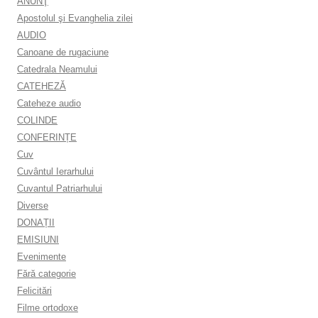
ANUNŢ
Apostolul şi Evanghelia zilei
AUDIO
Canoane de rugaciune
Catedrala Neamului
CATEHEZĂ
Cateheze audio
COLINDE
CONFERINȚE
Cuv
Cuvântul Ierarhului
Cuvantul Patriarhului
Diverse
DONAȚII
EMISIUNI
Evenimente
Fără categorie
Felicitări
Filme ortodoxe