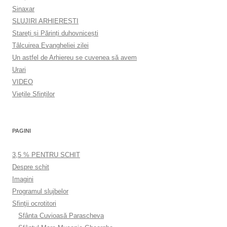
Sinaxar
SLUJIRI ARHIEREȘTI
Stareți și Părinți duhovnicești
Tâlcuirea Evangheliei zilei
Un astfel de Arhiereu se cuvenea să avem
Urari
VIDEO
Viețile Sfinților
PAGINI
3,5 % PENTRU SCHIT
Despre schit
Imagini
Programul slujbelor
Sfinţii ocrotitori
Sfânta Cuvioasă Parascheva