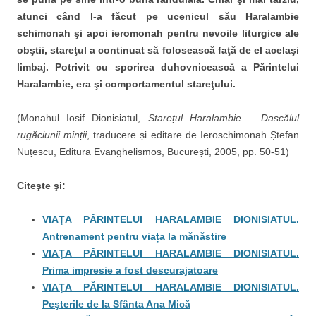
atunci când l-a făcut pe ucenicul său Haralambie
schimonah şi apoi ieromonah pentru nevoile liturgice ale
obştii, stareţul a continuat să folosească faţă de el acelaşi
limbaj. Potrivit cu sporirea duhovnicească a Părintelui
Haralambie, era şi comportamentul stareţului.
(Monahul Iosif Dionisiatul,
Starețul Haralambie
–
Dascălul
rugăciunii minții
, traducere și editare de Ieroschimonah Ștefan
Nuțescu, Editura Evanghelismos, București, 2005, pp. 50-51)
Citeşte şi:
VIAŢA PĂRINTELUI HARALAMBIE DIONISIATUL.
Antrenament pentru viața la mănăstire
VIAŢA PĂRINTELUI HARALAMBIE DIONISIATUL.
Prima impresie a fost descurajatoare
VIAŢA PĂRINTELUI HARALAMBIE DIONISIATUL.
Peşterile de la Sfânta Ana Mică