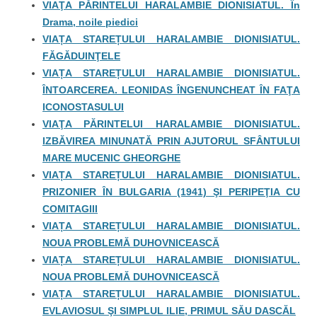
VIAŢA PĂRINTELUI HARALAMBIE DIONISIATUL. În
Drama, noile piedici
VIAȚA STAREȚULUI HARALAMBIE DIONISIATUL.
FĂGĂDUINŢELE
VIAȚA STAREȚULUI HARALAMBIE DIONISIATUL.
ÎNTOARCEREA. LEONIDAS ÎNGENUNCHEAT ÎN FAŢA
ICONOSTASULUI
VIAŢA PĂRINTELUI HARALAMBIE DIONISIATUL.
IZBĂVIREA MINUNATĂ PRIN AJUTORUL SFÂNTULUI
MARE MUCENIC GHEORGHE
VIAȚA STAREȚULUI HARALAMBIE DIONISIATUL.
PRIZONIER ÎN BULGARIA (1941) ŞI PERIPEŢIA CU
COMITAGIII
VIAȚA STAREȚULUI HARALAMBIE DIONISIATUL.
NOUA PROBLEMĂ DUHOVNICEASCĂ
VIAȚA STAREȚULUI HARALAMBIE DIONISIATUL.
NOUA PROBLEMĂ DUHOVNICEASCĂ
VIAȚA STAREȚULUI HARALAMBIE DIONISIATUL.
EVLAVIOSUL ŞI SIMPLUL ILIE, PRIMUL SĂU DASCĂL