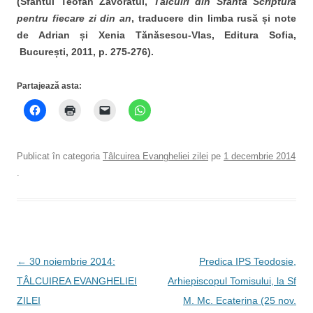
(Sfântul Teofan Zăvorâtul,
Tâlcuiri din Sfânta Scriptură
pentru fiecare zi din an
, traducere din limba rusă și note
de Adrian și Xenia Tănăsescu-Vlas, Editura Sofia,
București, 2011, p. 275-276).
Partajează asta:
Publicat în categoria
Tâlcuirea Evangheliei zilei
pe
1 decembrie 2014
.
Navigare
←
30 noiembrie 2014:
Predica IPS Teodosie,
în
TÂLCUIREA EVANGHELIEI
Arhiepiscopul Tomisului, la Sf
articole
ZILEI
M. Mc. Ecaterina (25 nov.