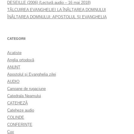
DESEILLE (2006) (Lectură audio – 16 mai 2018)
TÂLCUIREA EVANGHELIEI LA ÎNĂLŢAREA DOMNULUI
ÎNĂLŢAREA DOMNULUI: APOSTOLUL ȘI EVANGHELIA
CATEGORII
Acatiste
Anglia ortodoxă
ANUNŢ
Apostolul şi Evanghelia zilei
AUDIO
Canoane de rugaciune
Catedrala Neamului
CATEHEZĂ
Cateheze audio
COLINDE
CONFERINȚE
Cuv