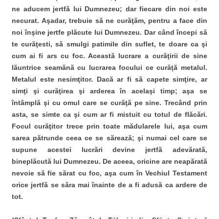
ne aducem jertfă lui Dumnezeu; dar fiecare din noi
este
necurat. Aşadar, trebuie să ne curăţăm, pentru a face din
noi înşine
jertfe plăcute lui Dumnezeu. Dar când începi să
te curăţesti, să smulgi
patimile din suflet, te doare ca şi
cum ai fi ars cu foc. Această lucrare a
curăţirii de sine
lăuntrice seamănă cu lucrarea focului ce curăţă metalul.
Metalul este nesimţitor. Dacă ar fi să capete simţire, ar
simţi şi curăţirea şi
arderea în acelaşi timp; aşa se
întâmplă şi cu omul care se curăţă pe sine.
Trecând prin
asta, se simte ca şi cum ar fi mistuit cu totul de flăcări.
Focul
curăţitor trece prin toate mădularele lui, aşa cum
sarea pătrunde ceea ce
se sărează; şi numai cel care se
supune acestei lucrări devine jertfă
adevărată,
bineplăcută lui Dumnezeu. De aceea, oricine are neapărată
nevoie să fie sărat cu foc, aşa cum în Vechiul Testament
orice jertfă se săra
mai înainte de a fi adusă ca ardere de
tot.