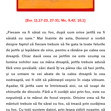
[Evr. 11,17-23, 27-31; Mc. 9,42; 10,1]
„Fiecare va fi sărat cu foc, după cum orice jertfă va fi
sărată cu sare.” Mai înainte de asta, Domnul a vorbit
despre faptul că fiecare trebuie să fie gata la toate felurile
de jertfe şi lepădare
de sine, pentru a rămâne pe calea cea
dreaptă. Chiar dacă ceea ce
jertfim ne este scump ca
lumina ochilor sau ca mâna dreaptă, jertfa
trebuie adusă
fără vreo şovăială; căci dacă îţi va părea rău că faci jertfa,
şi
ca urmare te vei abate de la calea dreaptă la cea
nedreaptă, vei fi silit să
pătimeşti veşnic în viaţa viitoare.
Aşadar, fă jertfa care te întristează aici,
ca să scapi de
chinurile de dincolo. Fără a fi curăţit aici prin foc, este cu
neputinţă a te mânui de focul veşnic. Oricine vrea să fie
mântuit trebuie să
fie sărat cu foc, să treacă prin curăţirea
cu foc. Cu toţii suntem datori, prin
legea zidirii noastre, să