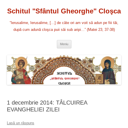
Sari
la
Schitul "Sfântul Gheorghe" Cloşca
conținut
“Ierusalime, Ierusalime, […] de câte ori am voit să adun pe fiii tăi,
după cum adună cloşca puii săi sub aripi…” (Matei 23, 37-38)
Meniu
1 decembrie 2014: TÂLCUIREA
EVANGHELIEI ZILEI
Lasă un răspuns