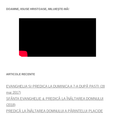
DOAMNE, IISUSE HRISTOASE, MILUIEŞTE-MĂ!
ARTICOLE RECENTE
EVANGHELIA ȘI PREDICA LA DUMINICA A 7-A DUPĂ PAȘTI (28
mai 2017)
SFÂNTA EVANGHELIE & PREDICĂ LA ÎNĂLŢAREA DOMNULUI
(2018)
PREDICĂ LA ÎNĂLŢAREA DOMNULUI A PĂRINTELUI PLACIDE