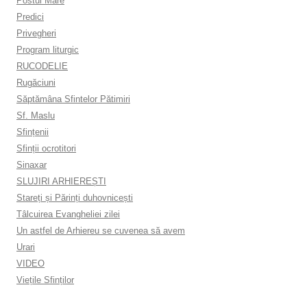
Postul Mare
Predici
Privegheri
Program liturgic
RUCODELIE
Rugăciuni
Săptămâna Sfintelor Pătimiri
Sf. Maslu
Sfințenii
Sfinții ocrotitori
Sinaxar
SLUJIRI ARHIEREȘTI
Stareți și Părinți duhovnicești
Tâlcuirea Evangheliei zilei
Un astfel de Arhiereu se cuvenea să avem
Urari
VIDEO
Viețile Sfinților