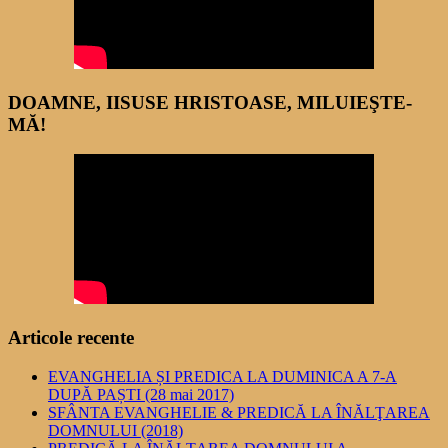
DOAMNE, IISUSE HRISTOASE, MILUIEŞTE-
MĂ!
Articole recente
EVANGHELIA ȘI PREDICA LA DUMINICA A 7-A
DUPĂ PAȘTI (28 mai 2017)
SFÂNTA EVANGHELIE & PREDICĂ LA ÎNĂLŢAREA
DOMNULUI (2018)