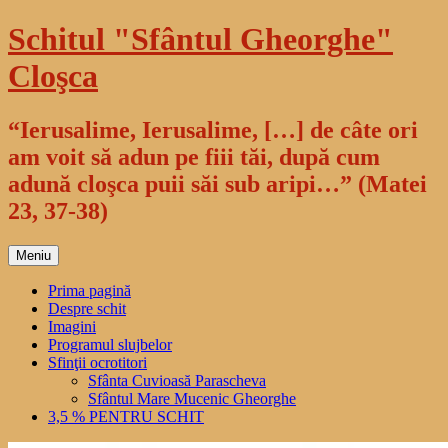
Sari
Schitul "Sfântul Gheorghe"
la
conținut
Cloşca
“Ierusalime, Ierusalime, […] de câte ori
am voit să adun pe fiii tăi, după cum
adună cloşca puii săi sub aripi…” (Matei
23, 37-38)
Meniu
Prima pagină
Despre schit
Imagini
Programul slujbelor
Sfinţii ocrotitori
Sfânta Cuvioasă Parascheva
Sfântul Mare Mucenic Gheorghe
3,5 % PENTRU SCHIT