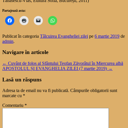
Tănăsescu-Vlas, Editura Sofia, București, 2011)
Partajează asta:
Publicat în categoria
Tâlcuirea Evangheliei zilei
pe
6 martie 2019
de
admin
.
Navigare în articole
←
Cuvânt de folos al Sfântului Teofan Zăvorâtul în Miercurea albă
APOSTOLUL ȘI EVANGHELIA ZILEI (7 martie 2019)
→
Lasă un răspuns
Adresa ta de email nu va fi publicată.
Câmpurile obligatorii sunt
marcate cu
*
Comentariu
*