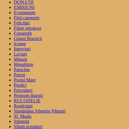
DONAȚII
EMISIUNI
Evenimente
Fără categorie
Felicitări
Filme ortodoxe
Fotografii
Glasul Bisericii
Icoane
Interviuri
Lecturi
Minuni
Monahism
Paraclise
Poezii
Postul Mare
Predici
Privegheri
Program liturgic
RUCODELIE
Rugăciuni
Săptămâna Sfintelor Pătimiri
Sf. Maslu
Sfințenii
Sfinții ocrotitori