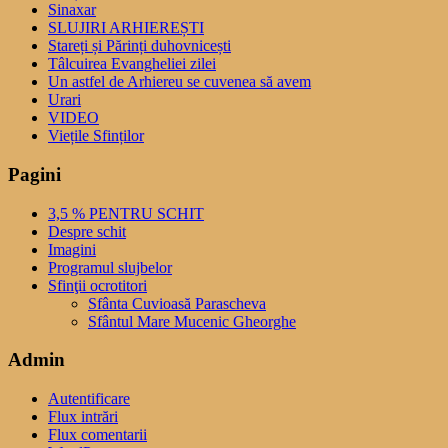
Sinaxar
SLUJIRI ARHIEREȘTI
Stareți și Părinți duhovnicești
Tâlcuirea Evangheliei zilei
Un astfel de Arhiereu se cuvenea să avem
Urari
VIDEO
Viețile Sfinților
Pagini
3,5 % PENTRU SCHIT
Despre schit
Imagini
Programul slujbelor
Sfinţii ocrotitori
Sfânta Cuvioasă Parascheva
Sfântul Mare Mucenic Gheorghe
Admin
Autentificare
Flux intrări
Flux comentarii