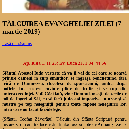
TÂLCUIREA EVANGHELIEI ZILEI (7
martie 2019)
Lasă un răspuns
Ap. Iuda 1, 11-25; Ev. Luca 23, 1-34, 44-56
Sfântul Apostol Iuda vesteşte că va fi vai de cei care se poartă
printre oameni în chip smintitor, se îngraşă benchetuind fără
frică de Dumnezeu, clocotesc de spurcăciuni, umblă după
poftele lor, rostesc cuvinte pline de trufie şi se rup din
unirea credinţei. Vai! Căci iată, vine Domnul, însoţit de zecile de
mii de îngeri ai Săi, ca să facă judecată împotriva tuturor şi să
mustre pe toţi nelegiuiţii pentru toate faptele nelegiuirii lor,
întru care au făcut fărădelege.
(Sfântul Teofan Zăvorâtul, Tâlcuiri din Sfânta Scriptură pentru
fiecare zi din an, traducere din limba rusă și note de Adrian și Xenia