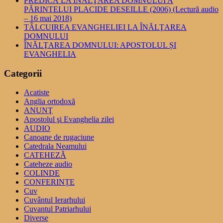
PREDICĂ LA ÎNĂLŢAREA DOMNULUI A
PĂRINTELUI PLACIDE DESEILLE (2006) (Lectură audio
– 16 mai 2018)
TÂLCUIREA EVANGHELIEI LA ÎNĂLŢAREA
DOMNULUI
ÎNĂLŢAREA DOMNULUI: APOSTOLUL ȘI
EVANGHELIA
Categorii
Acatiste
Anglia ortodoxă
ANUNŢ
Apostolul şi Evanghelia zilei
AUDIO
Canoane de rugaciune
Catedrala Neamului
CATEHEZĂ
Cateheze audio
COLINDE
CONFERINȚE
Cuv
Cuvântul Ierarhului
Cuvantul Patriarhului
Diverse