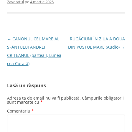
Zavoratul
pe
4 martie 2025
.
Navigare
←
CANONUL CEL MARE AL
RUGĂCIUNI ÎN ZIUA A DOUA
în
SFÂNTULUI ANDREI
DIN POSTUL MARE (Audio)
→
articole
CRITEANUL (partea I, Lunea
cea Curată)
Lasă un răspuns
Adresa ta de email nu va fi publicată.
Câmpurile obligatorii
sunt marcate cu
*
Comentariu
*