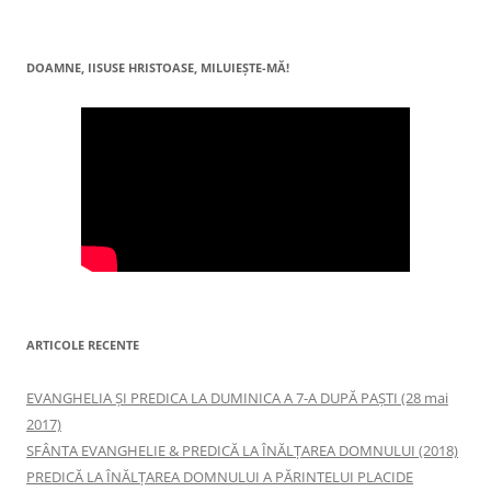
DOAMNE, IISUSE HRISTOASE, MILUIEŞTE-MĂ!
ARTICOLE RECENTE
EVANGHELIA ȘI PREDICA LA DUMINICA A 7-A DUPĂ PAȘTI (28 mai
2017)
SFÂNTA EVANGHELIE & PREDICĂ LA ÎNĂLŢAREA DOMNULUI (2018)
PREDICĂ LA ÎNĂLŢAREA DOMNULUI A PĂRINTELUI PLACIDE