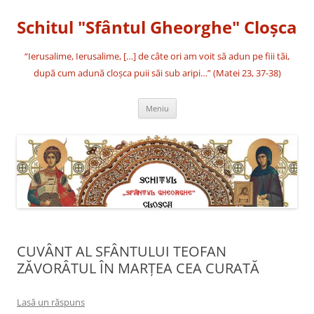
Sari
la
Schitul "Sfântul Gheorghe" Cloşca
conținut
“Ierusalime, Ierusalime, […] de câte ori am voit să adun pe fiii tăi,
după cum adună cloşca puii săi sub aripi…” (Matei 23, 37-38)
Meniu
CUVÂNT AL SFÂNTULUI TEOFAN
ZĂVORÂTUL ÎN MARȚEA CEA CURATĂ
Lasă un răspuns