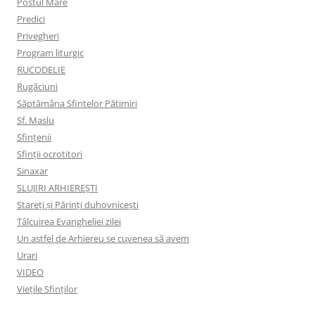
Postul Mare
Predici
Privegheri
Program liturgic
RUCODELIE
Rugăciuni
Săptămâna Sfintelor Pătimiri
Sf. Maslu
Sfințenii
Sfinții ocrotitori
Sinaxar
SLUJIRI ARHIEREȘTI
Stareți și Părinți duhovnicești
Tâlcuirea Evangheliei zilei
Un astfel de Arhiereu se cuvenea să avem
Urari
VIDEO
Viețile Sfinților