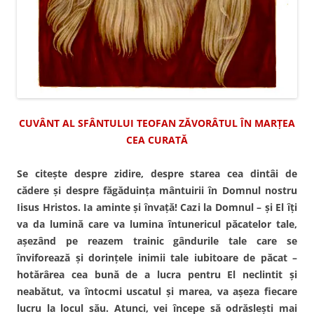
CUVÂNT AL SFÂNTULUI TEOFAN ZĂVORÂTUL ÎN MARȚEA
CEA CURATĂ
Se citeşte despre zidire, despre starea cea dintâi de
cădere şi despre făgăduinţa mântuirii în Domnul nostru
Iisus Hristos. Ia aminte şi învaţă! Cazi la Domnul – şi El îţi
va da lumină care va lumina întunericul
păcatelor tale,
aşezând pe reazem trainic gândurile tale care se
înviforează şi dorinţele inimii tale iubitoare de păcat –
hotărârea cea bună de a lucra pentru El neclintit și
neabătut, va întocmi uscatul şi marea, va aşeza fiecare
lucru la locul său. Atunci, vei începe să odrăsleşti mai