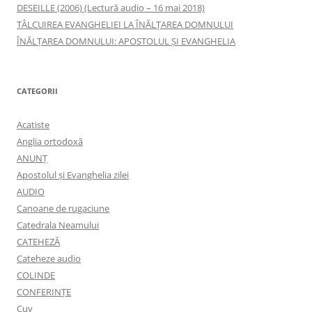
DESEILLE (2006) (Lectură audio – 16 mai 2018)
TÂLCUIREA EVANGHELIEI LA ÎNĂLŢAREA DOMNULUI
ÎNĂLŢAREA DOMNULUI: APOSTOLUL ȘI EVANGHELIA
CATEGORII
Acatiste
Anglia ortodoxă
ANUNŢ
Apostolul şi Evanghelia zilei
AUDIO
Canoane de rugaciune
Catedrala Neamului
CATEHEZĂ
Cateheze audio
COLINDE
CONFERINȚE
Cuv