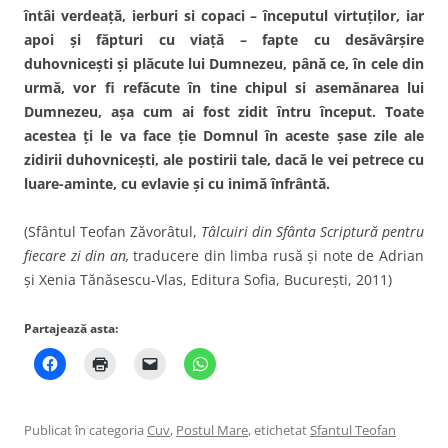
întâi verdeaţă, ierburi si copaci – începutul virtuţilor, iar
apoi şi făpturi cu viaţă – fapte cu desăvârşire
duhovniceşti şi plăcute lui Dumnezeu, până ce, în cele din
urmă, vor fi refăcute în tine chipul si asemănarea lui
Dumnezeu, aşa cum ai fost zidit întru început. Toate
acestea ţi le va face ţie Domnul în aceste şase zile ale
zidirii duhovniceşti, ale postirii tale, dacă le vei petrece cu
luare-aminte, cu evlavie şi cu inimă înfrântă.
(Sfântul Teofan Zăvorâtul,
Tâlcuiri din Sfânta Scriptură pentru
fiecare zi din an,
traducere din limba rusă și note de Adrian
și Xenia Tănăsescu-Vlas, Editura Sofia, București, 2011)
Partajează asta:
Publicat în categoria
Cuv
,
Postul Mare
, etichetat
Sfantul Teofan