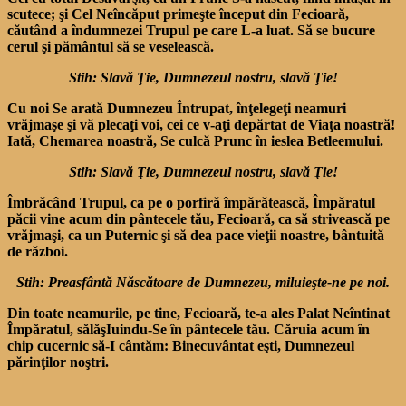
scutece; şi Cel Neîncăput primeşte început din Fecioară,
căutând a îndumnezei Trupul pe care L-a luat. Să se bucure
cerul şi pământul să se veselească.
Stih: Slavă Ţie, Dumnezeul nostru, slavă Ţie!
Cu noi Se arată Dumnezeu Întrupat, înţelegeţi neamuri
vrăjmaşe şi vă plecaţi voi, cei ce v-aţi depărtat de Viaţa noas­tră!
Iată, Chemarea noastră, Se culcă Prunc în ieslea Betleemului.
Stih: Slavă Ţie, Dumnezeul nostru, slavă Ţie!
Îmbrăcând Trupul, ca pe o porfiră împărătească, Împăra­tul
păcii vine acum din pânte­cele tău, Fecioară, ca să stri­vească pe
vrăjmaşi, ca un Puternic şi să dea pace vieţii noastre, bântuită
de război.
Stih: Preasfântă Născătoare de Dumnezeu, miluieşte-ne pe noi.
Din toate neamurile, pe tine, Fecioară, te-a ales Palat Neîn­tinat
Împăratul, sălăşIuindu-Se în pântecele tău. Căruia acum în
chip cucernic să-I cântăm: Binecuvântat eşti, Dumnezeul
părinţilor noştri.