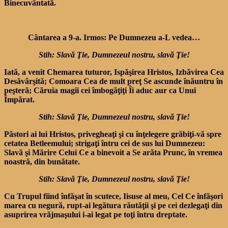
Binecuvântată.
Cântarea a 9-a. Irmos: Pe Dumnezeu a-L vedea…
Stih: Slavă Ţie, Dumnezeul nostru, slavă Ţie!
Iată, a venit Chemarea tu­turor, Ispăşirea Hristos, Iz­băvirea Cea
Desăvârşită; Co­moara Cea de mult preţ Se as­cunde înăuntru în
peşteră; Că­ruia magii cei îmbogăţiţi Îi aduc aur ca Unui
Împărat.
Stih: Slavă Ţie, Dumnezeul nostru, slavă Ţie!
Păstori ai lui Hristos, prive­gheaţi şi cu înţelegere grăbiţi-vă spre
cetatea Betleemului; stri­gaţi întru cei de sus lui Dum­nezeu:
Slavă şi Mărire Celui Ce a binevoit a Se arăta Prunc, în vremea
noastră, din bunătate.
Stih: Slavă Ţie, Dumnezeul nostru, slavă Ţie!
Cu Trupul fiind înfăşat în scutece, Iisuse al meu, Cel Ce în­făşori
marea cu negură, rupt-ai legătura răutăţii şi pe cei dezle­gaţi din
asuprirea vrăjmaşului i-ai legat pe toţi întru dreptate.