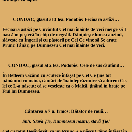
CONDAC, glasul al 3-lea. Podobie: Fecioara astăzi…
Fecioara astăzi pe Cuvântul Cel mai înainte de veci merge să-L
nască în peşteră în chip de negrăit. Dănţuieşte lumea au­zind,
slăveşte cu Îngerii şi cu păstorii pe Cel Ce vine să Se arate
Prunc Tânăr, pe Dum­nezeu Cel mai înainte de veci.
CONDAC, glasul al 2-lea. Podobie: Cele de sus căutând…
În Betleem văzând cu scutece înfăşat pe Cel Ce ţine tot
pământui cu mâna, cântări de înainteprăznuire să aducem Ce­
lei ce L-a născut; că se veseleşte ca o Maică, ţinând în braţe pe
Fiul lui Dumnezeu.
Cântarea a 7-a. Irmos: Dătător de rouă…
Stih: Slavă Ţie, Dumnezeul nostru, slavă Ţie!
Cel cu totul Desăvârşit, ca un Prunc S-a născut, fiind înfăşat în