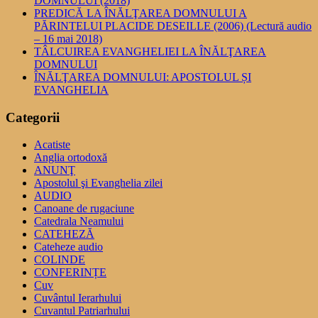
DOMNULUI (2018)
PREDICĂ LA ÎNĂLŢAREA DOMNULUI A
PĂRINTELUI PLACIDE DESEILLE (2006) (Lectură audio
– 16 mai 2018)
TÂLCUIREA EVANGHELIEI LA ÎNĂLŢAREA
DOMNULUI
ÎNĂLŢAREA DOMNULUI: APOSTOLUL ȘI
EVANGHELIA
Categorii
Acatiste
Anglia ortodoxă
ANUNŢ
Apostolul şi Evanghelia zilei
AUDIO
Canoane de rugaciune
Catedrala Neamului
CATEHEZĂ
Cateheze audio
COLINDE
CONFERINȚE
Cuv
Cuvântul Ierarhului
Cuvantul Patriarhului