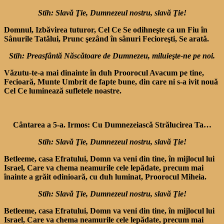
Stih: Slavă Ţie, Dumnezeul nostru, slavă Ţie!
Domnul, Izbăvirea tuturor, Cel Ce Se odihneşte ca un Fiu în
Sânurile Tatălui, Prunc şezând în sânuri Fecioreşti, Se arată.
Stih: Preasfântă Născătoare de Dumnezeu, miluieşte-ne pe noi.
Văzutu-te-a mai dinainte în duh Proorocul Avacum pe tine,
Fecioară, Munte Umbrit de fapte bune, din care ni s-a ivit nouă
Cel Ce luminează sufletele noastre.
Cântarea a 5-a. Irmos: Cu Dumnezeiască Strălucirea Ta…
Stih: Slavă Ţie, Dumnezeul nostru, slavă Ţie!
Betleeme, casa Efratului, Domn va veni din tine, în mijlocul lui
Israel, Care va chema neamurile cele lepădate, precum mai
înainte a grăit odi­nioară, cu duh luminat, Proo­rocul Miheia.
Stih: Slavă Ţie, Dumnezeul nostru, slavă Ţie!
Betleeme, casa Efratului, Domn va veni din tine, în mijlocul lui
Israel, Care va chema neamurile cele lepădate, precum mai