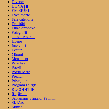
Diverse
DONAȚII
EMISIUNI
Evenimente
Fără categorie
Felicitări
Filme ortodoxe
Fotografii
Glasul Bisericii
Icoane
Interviuri
Lecturi
Minuni
Monahism
Paraclise
Poezii
Postul Mare
Predici
Privegheri
Program liturgic
RUCODELIE
Rugăciuni
Săptămâna Sfintelor Pătimiri
Sf. Maslu
Sfințenii