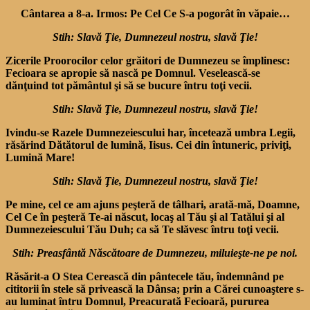
Cântarea a 8-a. Irmos: Pe Cel Ce S-a pogorât în văpaie…
Stih: Slavă Ţie, Dumnezeul nostru, slavă Ţie!
Zicerile Proorocilor celor grăitori de Dumnezeu se împlinesc:
Fecioara se apropie să nască pe Domnul. Veselească-se
dănţuind tot pământul şi să se bucure întru toţi vecii.
Stih: Slavă Ţie, Dumnezeul nostru, slavă Ţie!
Ivindu-se Razele Dumnezeies­cului har, încetează umbra Legii,
răsărind Dătătorul de lumină, Iisus. Cei din întuneric, priviţi,
Lumină Mare!
Stih: Slavă Ţie, Dumnezeul nostru, slavă Ţie!
Pe mine, cel ce am ajuns peşteră de tâlhari, arată-mă, Doamne,
Cel Ce în peşteră Te-ai născut, locaş al Tău şi al Tatălui şi al
Dumnezeiescului Tău Duh; ca să Te slăvesc întru toţi vecii.
Stih: Preasfântă Născătoare de Dumnezeu, miluieşte-ne pe noi.
Răsărit-a O Stea Cerească din pântecele tău, îndemnând pe
cititorii în stele să privească la Dânsa; prin a Cărei cunoaş­tere s-
au luminat întru Dom­nul, Preacurată Fecioară, pu­rurea