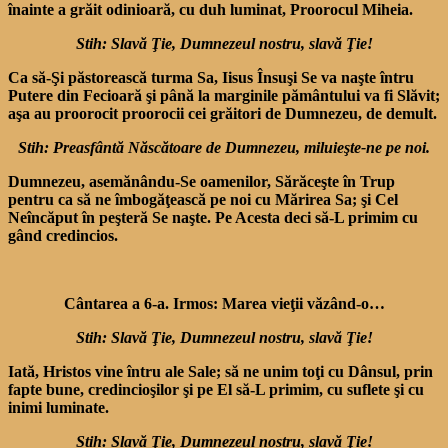
înainte a grăit odi­nioară, cu duh luminat, Proo­rocul Miheia.
Stih: Slavă Ţie, Dumnezeul nostru, slavă Ţie!
Ca să-Şi păstorească turma Sa, Iisus Însuşi Se va naşte în­tru
Putere din Fecioară şi până la marginile pământului va fi Slăvit;
aşa au proorocit proorocii cei grăitori de Dumnezeu, de demult.
Stih: Preasfântă Născătoare de Dumnezeu, miluieşte-ne pe noi.
Dumnezeu, asemănându-Se oamenilor, Sărăceşte în Trup
pentru ca să ne îmbogăţească pe noi cu Mărirea Sa; şi Cel
Neîncăput în peşteră Se naşte. Pe Acesta deci să-L primim cu
gând credincios.
Cântarea a 6-a. Irmos: Marea vieţii văzând-o…
Stih: Slavă Ţie, Dumnezeul nostru, slavă Ţie!
Iată, Hristos vine întru ale Sale; să ne unim toţi cu Dânsul, prin
fapte bune, cre­dincioşilor şi pe El să-L pri­mim, cu suflete şi cu
inimi lu­minate.
Stih: Slavă Ţie, Dumnezeul nostru, slavă Ţie!