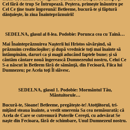
Cel fără de trup Se Întrupează. Peştera, primeşte înăuntru pe
Cel Ce ţine toate împreună! Betleeme, bucură-te şi făptură
dănţuieşte, în ziua Înainteprăznuirii!
SEDELNA, glasul al 8-lea. Podobie: Porunca cea cu Taină…
Mai Înainteprăznuirea Naşterii lui Hristos săvârşind, să
prăznuim credincioşilor; şi după vrednicie toţi mai înainte să
întâmpinăm, daruri ca şi magii aducând faptele bune; şi să
cântăm cântare nouă îngerească Dumnezeului nostru, Celui Ce
S-a născut în Betleem fără de sămânţă, din Fecioară, Fiica lui
Dumnezeu; pe Acela toţi Îl slăvesc.
SEDELNA, glasul 1. Podobie: Mormântul Tău,
Mântuitorule…
Bucură-te, Sioane! Betleeme, pregăteşte-te! Atotţiitorul, tri­
miţând steaua înainte, a vestit smerenia Sa cea nemăsurată; că
Acela de Care se cutremură Puterile Cereşti, cu adevărat Se
naşte din Fecioara, fără de schimbare, Unul Dumnezeul nostru.