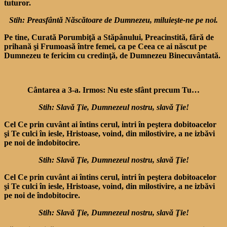
tuturor.
Stih: Preasfântă Născătoare de Dumnezeu, miluieşte-ne pe noi.
Pe tine, Curată Porumbiţă a Stăpânului, Preacinstită, fără de
prihană şi Frumoasă între fe­mei, ca pe Ceea ce ai născut pe
Dumnezeu te fericim cu cre­dinţă, de Dumnezeu Binecuvântată.
Cântarea a 3-a. Irmos: Nu este sfânt precum Tu…
Stih: Slavă Ţie, Dumnezeul nostru, slavă Ţie!
Cel Ce prin cuvânt ai întins cerul, intri în peştera dobitoacelor
şi Te culci în iesle, Hristoase, voind, din milosti­vire, a ne izbăvi
pe noi de îndo­bitocire.
Stih: Slavă Ţie, Dumnezeul nostru, slavă Ţie!
Cel Ce prin cuvânt ai întins cerul, intri în peştera dobitoacelor
şi Te culci în iesle, Hristoase, voind, din milosti­vire, a ne izbăvi
pe noi de îndo­bitocire.
Stih: Slavă Ţie, Dumnezeul nostru, slavă Ţie!