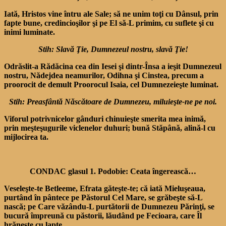
Iată, Hristos vine întru ale Sale; să ne unim toţi cu Dânsul, prin
fapte bune, cre­dincioşilor şi pe El să-L pri­mim, cu suflete şi cu
inimi lu­minate.
Stih: Slavă Ţie, Dumnezeul nostru, slavă Ţie!
Odrăslit-a Rădăcina cea din Iesei şi dintr-Însa a ieşit Dum­nezeul
nostru, Nădejdea nea­murilor, Odihna şi Cinstea, pre­cum a
proorocit de demult Proorocul Isaia, cel Dumnezeieşte luminat.
Stih: Preasfântă Născătoare de Dumnezeu, miluieşte-ne pe noi.
Viforul potrivnicelor gân­duri chinuieşte smerita mea inimă,
prin meşteşugurile viclenelor duhuri; bună Stăpână, alină-l cu
mijlocirea ta.
CONDAC glasul 1. Podobie: Ceata îngerească…
Veseleşte-te Betleeme, Efrata găteşte-te; că iată Mieluşeaua,
purtând în pântece pe Păstorul Cel Mare, se grăbeşte să-L
nască; pe Care văzându-L purtătorii de Dumnezeu Părinţi, se
bucură împreună cu păstorii, lăudând pe Fecioara, care Îl
hrăneşte cu lapte.