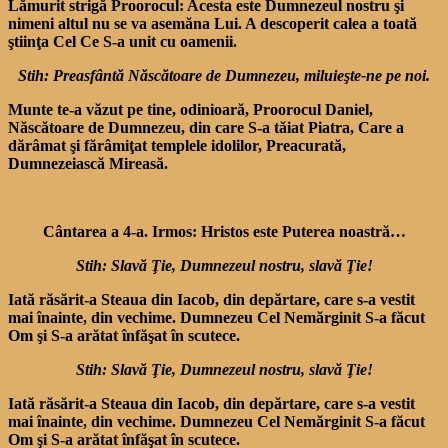
Lămurit strigă Proorocul: Acesta este Dumnezeul nostru şi
nimeni altul nu se va asemăna Lui. A descoperit calea a toată
ştiinţa Cel Ce S-a unit cu oamenii.
Stih: Preasfântă Născătoare de Dumnezeu, miluieşte-ne pe noi.
Munte te-a văzut pe tine, odi­nioară, Proorocul Daniel,
Născătoare de Dumnezeu, din care S-a tăiat Piatra, Care a
dărâ­mat şi fărâmiţat templele ido­lilor, Preacurată,
Dumnezeiască Mireasă.
Cântarea a 4-a. Irmos: Hristos este Puterea noastră…
Stih: Slavă Ţie, Dumnezeul nostru, slavă Ţie!
Iată răsărit-a Steaua din Iacob, din depărtare, care s-a vestit
mai înainte, din vechime. Dumnezeu Cel Nemărginit S-a făcut
Om şi S-a arătat înfăşat în scutece.
Stih: Slavă Ţie, Dumnezeul nostru, slavă Ţie!
Iată răsărit-a Steaua din Iacob, din depărtare, care s-a vestit
mai înainte, din vechime. Dumnezeu Cel Nemărginit S-a făcut
Om şi S-a arătat înfăşat în scutece.