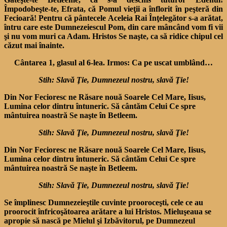
Împodobeşte-te, Efrata, că Pomul vieţii a înflorit în peşteră din
Fecioară! Pentru că pântecele Aceleia Rai Înţelegător s-a ară­tat,
întru care este Dumnezeies­cul Pom, din care mâncând vom fi vii
şi nu vom muri ca Adam. Hristos Se naşte, ca să ridice chipul cel
căzut mai înainte.
Cântarea 1, glasul al 6-lea. Irmos: Ca pe uscat umblând…
Stih: Slavă Ţie, Dumnezeul nostru, slavă Ţie!
Din Nor Fecioresc ne Ră­sare nouă Soarele Cel Mare, Iisus,
Lumina celor din­tru întuneric. Să cântăm Celui Ce spre
mântuirea noastră Se naşte în Betleem.
Stih: Slavă Ţie, Dumnezeul nostru, slavă Ţie!
Din Nor Fecioresc ne Ră­sare nouă Soarele Cel Mare, Iisus,
Lumina celor din­tru întuneric. Să cântăm Celui Ce spre
mântuirea noastră Se naşte în Betleem.
Stih: Slavă Ţie, Dumnezeul nostru, slavă Ţie!
Se împlinesc Dumnezeieştile cuvinte prooroceşti, cele ce au
proorocit înfricoşătoarea ară­tare a lui Hristos. Mieluşeaua se
apropie să nască pe Mielul şi Izbăvitorul, pe Dumnezeul