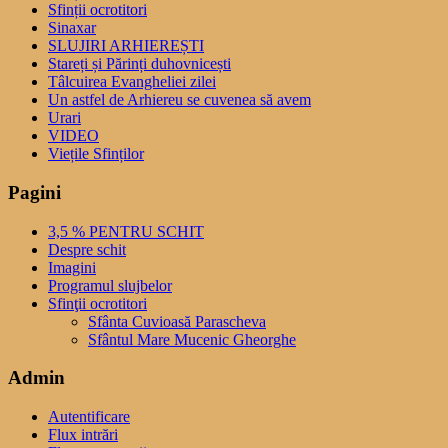
Sfinții ocrotitori
Sinaxar
SLUJIRI ARHIEREȘTI
Stareți și Părinți duhovnicești
Tâlcuirea Evangheliei zilei
Un astfel de Arhiereu se cuvenea să avem
Urari
VIDEO
Viețile Sfinților
Pagini
3,5 % PENTRU SCHIT
Despre schit
Imagini
Programul slujbelor
Sfinţii ocrotitori
Sfânta Cuvioasă Parascheva
Sfântul Mare Mucenic Gheorghe
Admin
Autentificare
Flux intrări