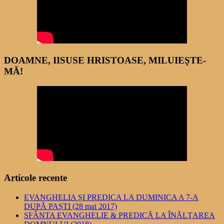
DOAMNE, IISUSE HRISTOASE, MILUIEŞTE-
MĂ!
Articole recente
EVANGHELIA ȘI PREDICA LA DUMINICA A 7-A
DUPĂ PAȘTI (28 mai 2017)
SFÂNTA EVANGHELIE & PREDICĂ LA ÎNĂLŢAREA