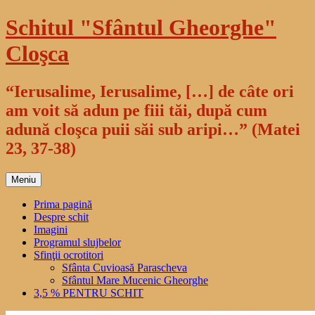
Sari
Schitul "Sfântul Gheorghe"
la
conținut
Cloşca
“Ierusalime, Ierusalime, […] de câte ori
am voit să adun pe fiii tăi, după cum
adună cloşca puii săi sub aripi…” (Matei
23, 37-38)
Meniu
Prima pagină
Despre schit
Imagini
Programul slujbelor
Sfinţii ocrotitori
Sfânta Cuvioasă Parascheva
Sfântul Mare Mucenic Gheorghe
3,5 % PENTRU SCHIT