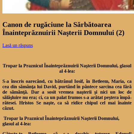
Canon de rugăciune la Sărbătoarea
Înainteprăznuirii Naşterii Domnului (2)
Lasă un răspuns
Tropar la Praznicul Înainteprăznuirii Naşterii Domnului, glasul
al 4-lea:
S-a înscris oarecând, cu bă­trânul Iosif, în Betleem, Maria, ca
cea din sămânţa lui David, purtând în pântece sarcina cea fără
de sămânţă. Dar a sosit vremea naşterii şi nici un loc de
sălăşluire nu era; ci, ca un palat frumos s-a arătat peştera împă­
rătesei. Hristos Se naşte, ca să ridice chipul cel mai înainte
căzut.
Tropar la Praznicul Înainteprăznuirii Naşterii Domnului,
glasul al 4-lea:
Găteşte-te Betleeme, că s-a deschis tuturor Edenul!