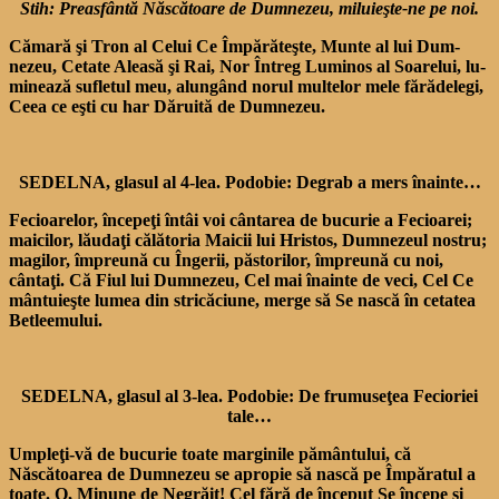
Stih: Preasfântă Născătoare de Dumnezeu, miluieşte-ne pe noi.
Cămară şi Tron al Celui Ce Împărăteşte, Munte al lui Dum­
nezeu, Cetate Aleasă şi Rai, Nor Întreg Luminos al Soarelui, lu­
minează sufletul meu, alun­gând norul multelor mele fărădelegi,
Ceea ce eşti cu har Dă­ruită de Dumnezeu.
SEDELNA, glasul al 4-lea. Podobie: Degrab a mers înainte…
Fecioarelor, începeţi întâi voi cântarea de bucurie a Fecioarei;
maicilor, lăudaţi călătoria Maicii lui Hristos, Dumnezeul nostru;
magilor, împreună cu Îngerii, păstorilor, împreună cu noi,
cântaţi. Că Fiul lui Dum­nezeu, Cel mai înainte de veci, Cel Ce
mântuieşte lumea din stricăciune, merge să Se nască în cetatea
Betleemului.
SEDELNA, glasul al 3-lea. Podobie: De frumuseţea Fecioriei
tale…
Umpleţi-vă de bucurie toate marginile pământului, că
Născătoarea de Dumnezeu se apropie să nască pe Împăratul a
toate. O, Mi­nune de Negrăit! Cel fără de început Se începe şi