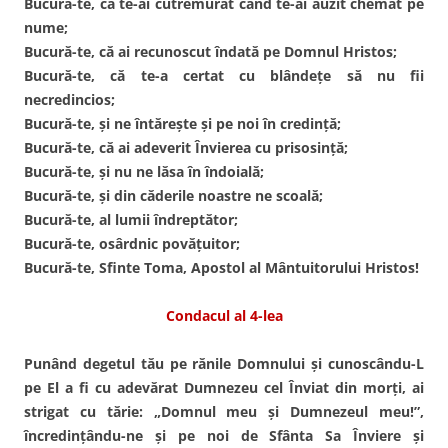
Bucură-te, că te-ai cutremurat când te-ai auzit chemat pe
nume;
Bucură-te, că ai recunoscut îndată pe Domnul Hristos;
Bucură-te, că te-a certat cu blândeţe să nu fii
necredincios;
Bucură-te, şi ne întăreşte şi pe noi în credinţă;
Bucură-te, că ai adeverit Învierea cu prisosinţă;
Bucură-te, şi nu ne lăsa în îndoială;
Bucură-te, şi din căderile noastre ne scoală;
Bucură-te, al lumii îndreptător;
Bucură-te, osârdnic povăţuitor;
Bucură-te, Sfinte Toma, Apostol al Mântuitorului Hristos!
Condacul al 4-lea
Punând degetul tău pe rănile Domnului şi cunoscându-L
pe El a fi cu adevărat Dumnezeu cel Înviat din morţi, ai
strigat cu tărie: „Domnul meu şi Dumnezeul meu!”,
încredinţându-ne şi pe noi de Sfânta Sa Înviere şi