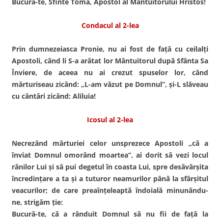
Bucură-te, Sfinte Toma, Apostol al Mântuitorului Hristos!
Condacul al 2-lea
Prin dumnezeiasca Pronie, nu ai fost de faţă cu ceilalţi
Apostoli, când li S-a arătat lor Mântuitorul după Sfânta Sa
Înviere, de aceea nu ai crezut spuselor lor, când
mărturiseau zicând: „L-am văzut pe Domnul”, şi-L slăveau
cu cântări zicând: Aliluia!
Icosul al 2-lea
Necrezând mărturiei celor unsprezece Apostoli „că a
înviat Domnul omorând moartea”, ai dorit să vezi locul
rănilor Lui şi să pui degetul în coasta Lui, spre desăvârşita
încredinţare a ta şi a tuturor neamurilor până la sfârşitul
veacurilor; de care preaînţeleaptă îndoială minunându-
ne, strigăm ţie:
Bucură-te, că a rânduit Domnul să nu fii de faţă la