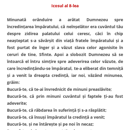
Icosul al 8-lea
Minunată orânduire a arătat Dumnezeu spre
încredinţarea împăratului, că neînşelător era cuvântul tău
despre zidirea palatului celui ceresc, căci în chip
neaşteptat s-a săvârşit din viaţă fratele împăratului şi a
fost purtat de înger şi a văzut slava celor agonisite în
ceruri de tine, Sfinte. Apoi a slobozit Dumnezeu să se
întoarcă el întru simţire spre adeverirea celor văzute, de
care încredinţându-se împăratul, te-a eliberat din temniţă
şi a venit la dreapta credinţă, iar noi, văzând minunea,
grăim:
Bucură-te, că te-ai învrednicit de minuni preaslăvite;
Bucură-te, că prin minuni cuvântul şi faptele ţi-au fost
adeverite;
Bucură-te, că răbdarea în suferinţă ţi s-a răsplătit;
Bucură-te, că însuşi împăratul la credinţă a venit;
Bucură-te, şi ne întăreşte şi pe noi în necaz;