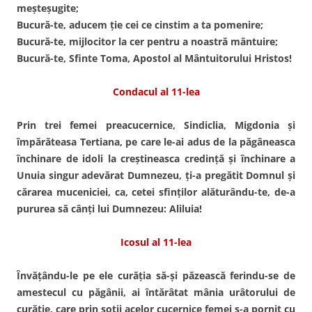
meşteşugite;
Bucură-te, aducem ţie cei ce cinstim a ta pomenire;
Bucură-te, mijlocitor la cer pentru a noastră mântuire;
Bucură-te, Sfinte Toma, Apostol al Mântuitorului Hristos!
Condacul al 11-lea
Prin trei femei preacucernice, Sindiclia, Migdonia şi
împărăteasa Tertiana, pe care le-ai adus de la păgâneasca
închinare de idoli la creştineasca credinţă şi închinare a
Unuia singur adevărat Dumnezeu, ţi-a pregătit Domnul şi
cărarea muceniciei, ca, cetei sfinţilor alăturându-te, de-a
pururea să cânţi lui Dumnezeu: Aliluia!
Icosul al 11-lea
Învăţându-le pe ele curăţia să-şi păzească ferindu-se de
amestecul cu păgânii, ai întărâtat mânia urâtorului de
curăţie, care prin soţii acelor cucernice femei s-a pornit cu