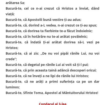
arătarea Sa;
Bucură-te, cel ce n-ai crezut că Hristos a înviat, dând
viaţă;
Bucură-te, că Apostolii bună vestire ţi-au adus;
Bucură-te, că, dorind a-L vedea, n-ai crezut ce ţi-au spus;
Bucură-te, că dorirea ta fierbinte te-a făcut îndoielnic;
Bucură-te, că în hotărâre nu te-ai arătat şovăielnic;
Bucură-te, că îndată ţi-ai arătat dorirea să-L vezi pe
Hristos;
Bucură-te, că ai zis: „De nu voi pipăi rănile Lui, nu voi
crede”;
Bucură-te, că degetul pe rănile Lui ai voit să ţi-l pui;
Bucură-te, că prin aceasta taină adâncă descoperi oricui;
Bucură-te, că ne înveţi a ne lipi de rănile lui Hristos;
Bucură-te, că ne arăţi a primi suferinţa ca pe un dar
luminos;
Bucură-te, Sfinte Toma, Apostol al Mântuitorului Hristos!
Condacul al 3-lea