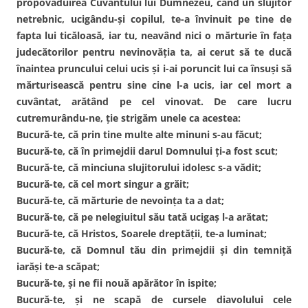
propovăduirea Cuvântului lui Dumnezeu, când un slujitor
netrebnic, ucigându-şi copilul, te-a învinuit pe tine de
fapta lui ticăloasă, iar tu, neavând nici o mărturie în faţa
judecătorilor pentru nevinovăţia ta, ai cerut să te ducă
înaintea pruncului celui ucis şi i-ai poruncit lui ca însuşi să
mărturisească pentru sine cine l-a ucis, iar cel mort a
cuvântat, arătând pe cel vinovat. De care lucru
cutremurându-ne, ţie strigăm unele ca acestea:
Bucură-te, că prin tine multe alte minuni s-au făcut;
Bucură-te, că în primejdii darul Domnului ţi-a fost scut;
Bucură-te, că minciuna slujitorului idolesc s-a vădit;
Bucură-te, că cel mort singur a grăit;
Bucură-te, că mărturie de nevoinţa ta a dat;
Bucură-te, că pe nelegiuitul său tată ucigaş l-a arătat;
Bucură-te, că Hristos, Soarele dreptăţii, te-a luminat;
Bucură-te, că Domnul tău din primejdii şi din temniţă
iarăşi te-a scăpat;
Bucură-te, şi ne fii nouă apărător în ispite;
Bucură-te, şi ne scapă de cursele diavolului cele