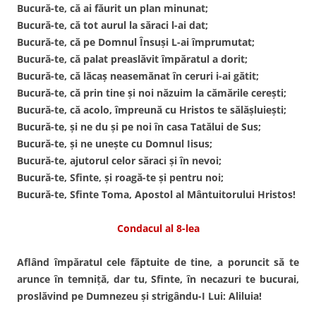
Bucură-te, că ai făurit un plan minunat;
Bucură-te, că tot aurul la săraci l-ai dat;
Bucură-te, că pe Domnul Însuşi L-ai împrumutat;
Bucură-te, că palat preaslăvit împăratul a dorit;
Bucură-te, că lăcaş neasemănat în ceruri i-ai gătit;
Bucură-te, că prin tine şi noi năzuim la cămările cereşti;
Bucură-te, că acolo, împreună cu Hristos te sălăşluieşti;
Bucură-te, şi ne du şi pe noi în casa Tatălui de Sus;
Bucură-te, şi ne uneşte cu Domnul Iisus;
Bucură-te, ajutorul celor săraci şi în nevoi;
Bucură-te, Sfinte, şi roagă-te şi pentru noi;
Bucură-te, Sfinte Toma, Apostol al Mântuitorului Hristos!
Condacul al 8-lea
Aflând împăratul cele făptuite de tine, a poruncit să te
arunce în temniţă, dar tu, Sfinte, în necazuri te bucurai,
proslăvind pe Dumnezeu şi strigându-I Lui: Aliluia!