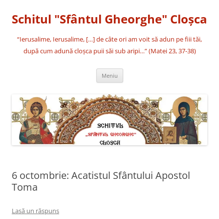
Sari
la
Schitul "Sfântul Gheorghe" Cloşca
conținut
“Ierusalime, Ierusalime, […] de câte ori am voit să adun pe fiii tăi,
după cum adună cloşca puii săi sub aripi…” (Matei 23, 37-38)
Meniu
6 octombrie: Acatistul Sfântului Apostol
Toma
Lasă un răspuns