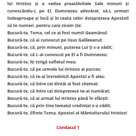
lui Hristos şi a vedea preaslăvitele Sale minuni şi
cunoscându-L pe El, Dumnezeu adevărat, să-L urmezi
îndeaproape şi încă şi în ceata celor doisprezece Apostoli
să te numeri, pentru care zicem ţie:
Bucură-te, Toma, cel ce ai fost numit Geamănul;
Bucură-te, că ai cunoscut pe Iisus Galileeanul;
Bucură-te, că, prin minuni, puterea Lui ţi s-a vădit;
Bucură-te, că L-ai cunoscut pe El a fi Dumnezeu;
Bucură-te, îţi strigă sufletul meu;
Bucură-te, că pe urmele lui Hristos ai purces;
Bucură-te, că te-ai învrednicit Apostol a fi ales;
Bucură-te, că între cei dintâi ai fost chemat;
Bucură-te, că între cei doisprezece te-ai numărat;
Bucură-te, că ai urmat lui Hristos până în sfârşit;
Bucură-te, că prin tine temeiul credinţei s-a vădit;
Bucură-te, Sfinte Toma, Apostol al Mântuitorului Hristos!
Condacul 1