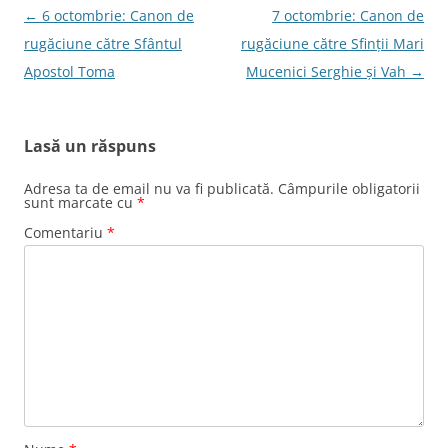
Navigare
←
6 octombrie: Canon de
7 octombrie: Canon de
în
rugăciune către Sfântul
rugăciune către Sfinţii Mari
articole
Apostol Toma
Mucenici Serghie şi Vah
→
Lasă un răspuns
Adresa ta de email nu va fi publicată.
Câmpurile obligatorii
sunt marcate cu
*
Comentariu
*