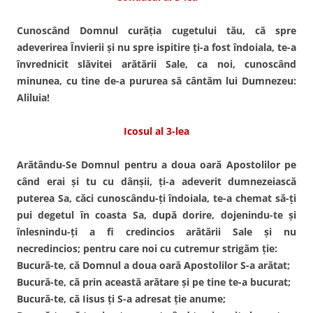
Cunoscând Domnul curăţia cugetului tău, că spre
adeverirea Învierii şi nu spre ispitire ţi-a fost îndoiala, te-a
învrednicit slăvitei arătării Sale, ca noi, cunoscând
minunea, cu tine de-a pururea să cântăm lui Dumnezeu:
Aliluia!
Icosul al 3-lea
Arătându-Se Domnul pentru a doua oară Apostolilor pe
când erai şi tu cu dânşii, ţi-a adeverit dumnezeiască
puterea Sa, căci cunoscându-ţi îndoiala, te-a chemat să-ţi
pui degetul în coasta Sa, după dorire, dojenindu-te şi
înlesnindu-ţi a fi credincios arătării Sale şi nu
necredincios; pentru care noi cu cutremur strigăm ţie:
Bucură-te, că Domnul a doua oară Apostolilor S-a arătat;
Bucură-te, că prin această arătare şi pe tine te-a bucurat;
Bucură-te, că Iisus ţi S-a adresat ţie anume;