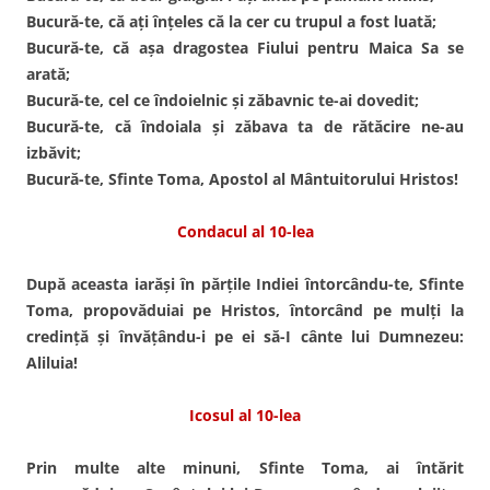
Bucură-te, că aţi înţeles că la cer cu trupul a fost luată;
Bucură-te, că aşa dragostea Fiului pentru Maica Sa se
arată;
Bucură-te, cel ce îndoielnic şi zăbavnic te-ai dovedit;
Bucură-te, că îndoiala şi zăbava ta de rătăcire ne-au
izbăvit;
Bucură-te, Sfinte Toma, Apostol al Mântuitorului Hristos!
Condacul al 10-lea
După aceasta iarăşi în părţile Indiei întorcându-te, Sfinte
Toma, propovăduiai pe Hristos, întorcând pe mulţi la
credinţă şi învăţându-i pe ei să-I cânte lui Dumnezeu:
Aliluia!
Icosul al 10-lea
Prin multe alte minuni, Sfinte Toma, ai întărit