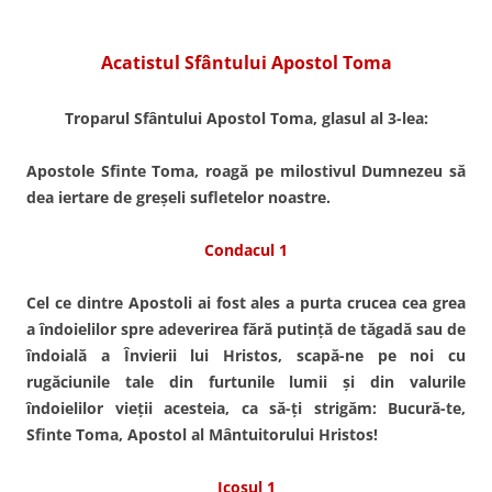
Acatistul Sfântului Apostol Toma
Troparul Sfântului Apostol Toma, glasul al 3-lea:
Apostole Sfinte Toma, roagă pe milostivul Dumnezeu să
dea iertare de greşeli sufletelor noastre.
Condacul 1
Cel ce dintre Apostoli ai fost ales a purta crucea cea grea
a îndoielilor spre adeverirea fără putinţă de tăgadă sau de
îndoială a Învierii lui Hristos, scapă-ne pe noi cu
rugăciunile tale din furtunile lumii şi din valurile
îndoielilor vieţii acesteia, ca să-ţi strigăm: Bucură-te,
Sfinte Toma, Apostol al Mântuitorului Hristos!
Icosul 1