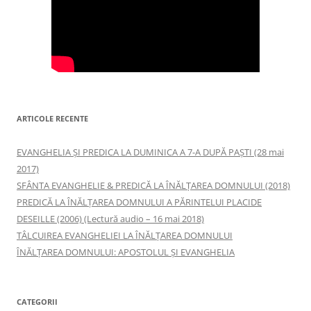
ARTICOLE RECENTE
EVANGHELIA ȘI PREDICA LA DUMINICA A 7-A DUPĂ PAȘTI (28 mai
2017)
SFÂNTA EVANGHELIE & PREDICĂ LA ÎNĂLŢAREA DOMNULUI (2018)
PREDICĂ LA ÎNĂLŢAREA DOMNULUI A PĂRINTELUI PLACIDE
DESEILLE (2006) (Lectură audio – 16 mai 2018)
TÂLCUIREA EVANGHELIEI LA ÎNĂLŢAREA DOMNULUI
ÎNĂLŢAREA DOMNULUI: APOSTOLUL ȘI EVANGHELIA
CATEGORII