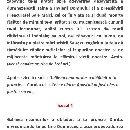
zăbavnic te-ai arătat spre adeverirea desăvârşită a
dumnezeieştii Taine a Învierii Domnului şi a preaslăvirii
Preacuratei Sale Maici, cel ce în viaţa ta şi după moarte
făcător de minuni te-ai arătat şi cu mucenicească cunună
te-ai încununat, apără turma lui Hristos de toată
rătăcirea şi îndoiala; pe noi, cei zăbavnici cu inima, ne
întăreşte pe piatra mărturisirii Sale; cu rugăciunile tale dă
tămăduire rănilor sufletelor şi trupurilor noastre şi ne
mijloceşte mântuirea la sfârşitul vieţii noastre. Amin.
(
Acest condac se zice de trei ori.
)
Apoi se zice Icosul 1:
Galileea neamurilor a oblăduit a ta
pruncie…,
Condacul 1:
Cel ce dintre Apostoli ai fost ales a
purta crucea…,
Icosul 1
Galileea neamurilor a oblăduit a ta pruncie, Sfinte,
învrednicindu-te pe tine Dumnezeu a auzi propovăduirea