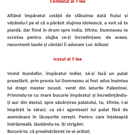
Condacul al 7-lea
Aflând împăratul cetăţii de sfătuirea dată fiului şi
văzându-l pe el că a părăsit slujirea idolească, a voit să te
piardă, dar fiind în drum spre India, Sfinte, Dumnezeu te
ocrotea pentru slujba ce-ţi încredinţase; de aceea,
necontenit laude şi cântări Îi aducem Lui: Aliluia!
Icosul al 7-lea
Voind Gundafor, împăratul Indiei, să-şi facă un palat
preaslăvit, prin pronia lui Dumnezeu ai fost adus înaintea
lui drept meşter iscusit, venit din laturile Palestinei.
Primindu-te cu mare bucurie împăratul şi încredinţându-
ţi aur din destul, spre săvârşirea palatului, tu, Sfinte, l-ai
împărţit la săraci, ca să-i agoniseşti lui palat fără de
asemănare în lăcaşurile cereşti. Pentru care înţeleaptă
îndrăzneală, lăudându-te, îţi strigăm:
Bucură-te, că preaîndrăzneţ te-ai arătat;