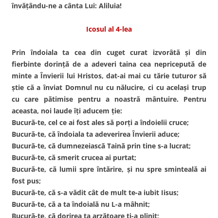
învăţându-ne a cânta Lui: Aliluia!
Icosul al 4-lea
Prin îndoiala ta cea din cuget curat izvorâtă şi din
fierbinte dorinţă de a adeveri taina cea nepricepută de
minte a Învierii lui Hristos, dat-ai mai cu tărie tuturor să
ştie că a înviat Domnul nu cu nălucire, ci cu acelaşi trup
cu care pătimise pentru a noastră mântuire. Pentru
aceasta, noi laude îţi aducem ţie:
Bucură-te, cel ce ai fost ales să porţi a îndoielii cruce;
Bucură-te, că îndoiala ta adeverirea Învierii aduce;
Bucură-te, că dumnezeiască Taină prin tine s-a lucrat;
Bucură-te, că smerit crucea ai purtat;
Bucură-te, că lumii spre întărire, şi nu spre sminteală ai
fost pus;
Bucură-te, că s-a vădit cât de mult te-a iubit Iisus;
Bucură-te, că a ta îndoială nu L-a mâhnit;
Bucură-te, că dorirea ta arzătoare ţi-a plinit;