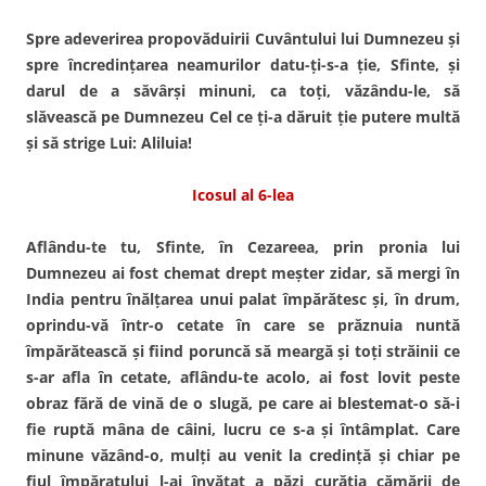
Spre adeverirea propovăduirii Cuvântului lui Dumnezeu şi
spre încredinţarea neamurilor datu-ţi-s-a ţie, Sfinte, şi
darul de a săvârşi minuni, ca toţi, văzându-le, să
slăvească pe Dumnezeu Cel ce ţi-a dăruit ţie putere multă
şi să strige Lui: Aliluia!
Icosul al 6-lea
Aflându-te tu, Sfinte, în Cezareea, prin pronia lui
Dumnezeu ai fost chemat drept meşter zidar, să mergi în
India pentru înălţarea unui palat împărătesc şi, în drum,
oprindu-vă într-o cetate în care se prăznuia nuntă
împărătească şi fiind poruncă să meargă şi toţi străinii ce
s-ar afla în cetate, aflându-te acolo, ai fost lovit peste
obraz fără de vină de o slugă, pe care ai blestemat-o să-i
fie ruptă mâna de câini, lucru ce s-a şi întâmplat. Care
minune văzând-o, mulţi au venit la credinţă şi chiar pe
fiul împăratului l-ai învăţat a păzi curăţia cămării de