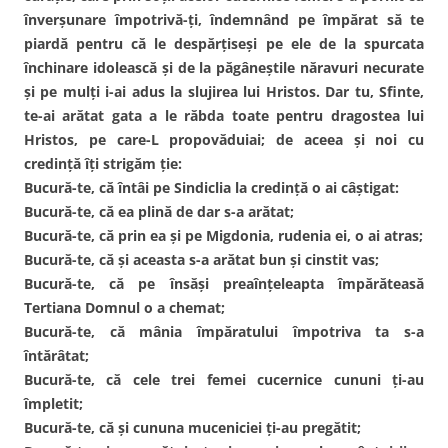
înverşunare împotrivă-ţi, îndemnând pe împărat să te
piardă pentru că le despărţiseşi pe ele de la spurcata
închinare idolească şi de la păgâneştile năravuri necurate
şi pe mulţi i-ai adus la slujirea lui Hristos. Dar tu, Sfinte,
te-ai arătat gata a le răbda toate pentru dragostea lui
Hristos, pe care-L propovăduiai; de aceea şi noi cu
credinţă îţi strigăm ţie:
Bucură-te, că întâi pe Sindiclia la credinţă o ai câştigat:
Bucură-te, că ea plină de dar s-a arătat;
Bucură-te, că prin ea şi pe Migdonia, rudenia ei, o ai atras;
Bucură-te, că şi aceasta s-a arătat bun şi cinstit vas;
Bucură-te, că pe însăşi preaînţeleapta împărăteasă
Tertiana Domnul o a chemat;
Bucură-te, că mânia împăratului împotriva ta s-a
întărâtat;
Bucură-te, că cele trei femei cucernice cununi ţi-au
împletit;
Bucură-te, că şi cununa muceniciei ţi-au pregătit;