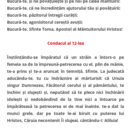
Bucură-te, şi ne povăţuieşte şi pe noi pe calea mântuirii:
Bucură-te, că ne încredinţăm ajutorului tău şi povăţuirii;
Bucură-te, păzitorul întregii curăţii;
Bucură-te, agonisitorul cereştii avuţii;
Bucură-te, Sfinte Toma, Apostol al Mântuitorului Hristos!
Condacul al 12-lea
Înştiinţându-se împăratul că un străin a întors-o pe
femeia sa de la împreună-petrecerea cu el, plin de mânie,
te-a prins şi te-a aruncat în temniţă, Sfinte. La judecată
aducându-te, tu cu îndrăznire ai mărturisit că Unuia
singur Dumnezeu, Făcătorul cerului şi al pământului, te
închini şi slujeşti şi, neputând să te plece nici închinării
idoleşti şi nedobândind de la tine nici a întoarce pe
împărăteasă la petrecerea ei de mai înainte, te-a dat la
munci grele, dar pe toate le-ai biruit cu puterea lui
Hristos, Căruia necontenit Îi slujeai, cântându-I: Aliluia!