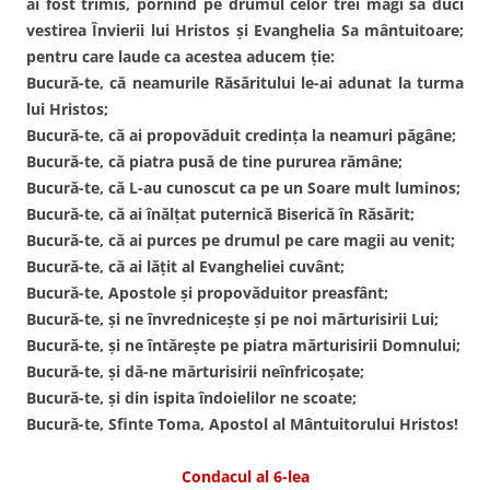
ai fost trimis, pornind pe drumul celor trei magi să duci
vestirea Învierii lui Hristos şi Evanghelia Sa mântuitoare;
pentru care laude ca acestea aducem ţie:
Bucură-te, că neamurile Răsăritului le-ai adunat la turma
lui Hristos;
Bucură-te, că ai propovăduit credinţa la neamuri păgâne;
Bucură-te, că piatra pusă de tine pururea rămâne;
Bucură-te, că L-au cunoscut ca pe un Soare mult luminos;
Bucură-te, că ai înălţat puternică Biserică în Răsărit;
Bucură-te, că ai purces pe drumul pe care magii au venit;
Bucură-te, că ai lăţit al Evangheliei cuvânt;
Bucură-te, Apostole şi propovăduitor preasfânt;
Bucură-te, şi ne învredniceşte şi pe noi mărturisirii Lui;
Bucură-te, şi ne întăreşte pe piatra mărturisirii Domnului;
Bucură-te, şi dă-ne mărturisirii neînfricoşate;
Bucură-te, şi din ispita îndoielilor ne scoate;
Bucură-te, Sfinte Toma, Apostol al Mântuitorului Hristos!
Condacul al 6-lea