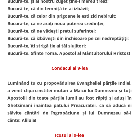
Bucură-te, şi al nostru cuget ţine-l mereu treaz;
Bucură-te, că din temniţă te-ai izbăvit;
Bucură-te, că celor din prigoane le eşti zid nebiruit;
Bucură-te, că ne arăţi nouă puterea credinţei;
Bucură-te, că ne vădeşti preţul suferinţei;
Bucură-te, că izbăveşti din închisoare pe cei nedreptăţiţi;
Bucură-te, îţi strigă ţie ai tăi slujitori;
Bucură-te, Sfinte Toma, Apostol al Mântuitorului Hristos!
Condacul al 9-lea
Luminând tu cu propovăduirea Evangheliei părţile Indiei,
a venit clipa cinstitei mutări a Maicii lui Dumnezeu şi toţi
Apostolii din toate părţile lumii au fost răpiţi şi aduşi în
Ghetsimani înaintea patului Preacuratei, ca să aducă ei
slăvite cântări de îngropăciune şi lui Dumnezeu să-I
cânte: Aliluia!
Icosul al 9-lea