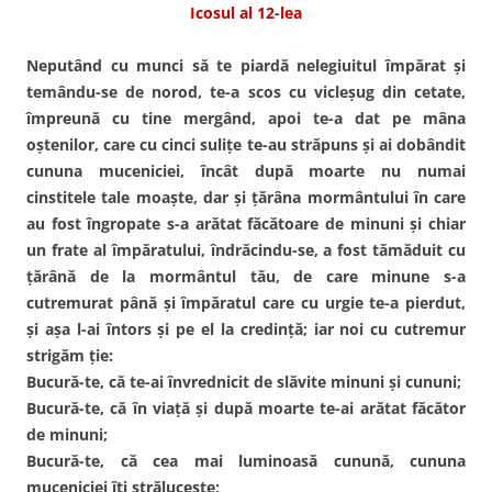
Icosul al 12-lea
Neputând cu munci să te piardă nelegiuitul împărat şi
temându-se de norod, te-a scos cu vicleşug din cetate,
împreună cu tine mergând, apoi te-a dat pe mâna
oştenilor, care cu cinci suliţe te-au străpuns şi ai dobândit
cununa muceniciei, încât după moarte nu numai
cinstitele tale moaşte, dar şi ţărâna mormântului în care
au fost îngropate s-a arătat făcătoare de minuni şi chiar
un frate al împăratului, îndrăcindu-se, a fost tămăduit cu
ţărână de la mormântul tău, de care minune s-a
cutremurat până şi împăratul care cu urgie te-a pierdut,
şi aşa l-ai întors şi pe el la credinţă; iar noi cu cutremur
strigăm ţie:
Bucură-te, că te-ai învrednicit de slăvite minuni şi cununi;
Bucură-te, că în viaţă şi după moarte te-ai arătat făcător
de minuni;
Bucură-te, că cea mai luminoasă cunună, cununa
muceniciei îţi străluceşte;