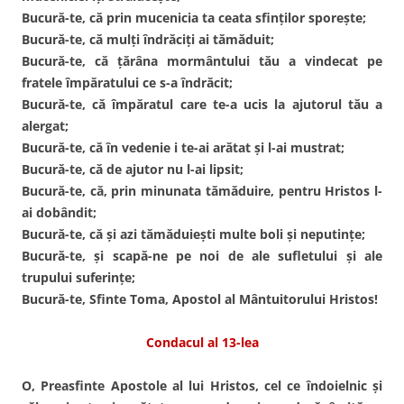
Bucură-te, că prin mucenicia ta ceata sfinţilor sporeşte;
Bucură-te, că mulţi îndrăciţi ai tămăduit;
Bucură-te, că ţărâna mormântului tău a vindecat pe
fratele împăratului ce s-a îndrăcit;
Bucură-te, că împăratul care te-a ucis la ajutorul tău a
alergat;
Bucură-te, că în vedenie i te-ai arătat şi l-ai mustrat;
Bucură-te, că de ajutor nu l-ai lipsit;
Bucură-te, că, prin minunata tămăduire, pentru Hristos l-
ai dobândit;
Bucură-te, că şi azi tămăduieşti multe boli şi neputinţe;
Bucură-te, şi scapă-ne pe noi de ale sufletului şi ale
trupului suferinţe;
Bucură-te, Sfinte Toma, Apostol al Mântuitorului Hristos!
Condacul al 13-lea
O, Preasfinte Apostole al lui Hristos, cel ce îndoielnic şi