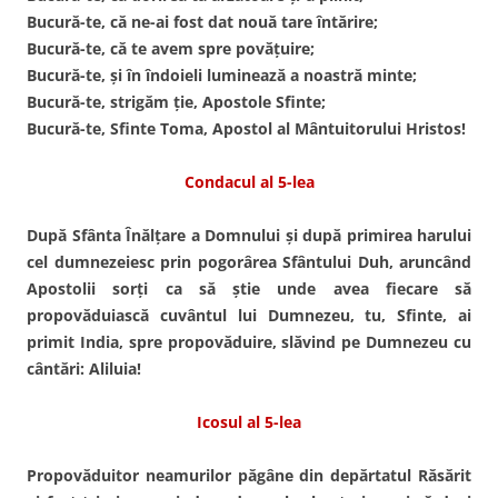
Bucură-te, că ne-ai fost dat nouă tare întărire;
Bucură-te, că te avem spre povăţuire;
Bucură-te, şi în îndoieli luminează a noastră minte;
Bucură-te, strigăm ţie, Apostole Sfinte;
Bucură-te, Sfinte Toma, Apostol al Mântuitorului Hristos!
Condacul al 5-lea
După Sfânta Înălţare a Domnului şi după primirea harului
cel dumnezeiesc prin pogorârea Sfântului Duh, aruncând
Apostolii sorţi ca să ştie unde avea fiecare să
propovăduiască cuvântul lui Dumnezeu, tu, Sfinte, ai
primit India, spre propovăduire, slăvind pe Dumnezeu cu
cântări: Aliluia!
Icosul al 5-lea
Propovăduitor neamurilor păgâne din depărtatul Răsărit