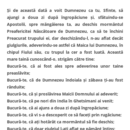
Şi de această dată a voit Dumnezeu ca tu, Sfinte, să
ajungi a doua zi după îngropăciune şi, sfătuindu-se
Apostolii, spre mângâierea ta, au deschis mormântul
Preafericitei Născătoare de Dumnezeu, ca să te închini
Preacurat trupului ei, dar deschizându-l, n-au aflat decât
giulgiurile, adeverindu-se astfel că Maica lui Dumnezeu, în
chipul Fiului său, cu trupul la cer a fost luată. Această
mare taină cunoscând-o, strigăm către tine:
Bucură-te, că ai fost ales spre adeverirea unor taine
preaslăvite;
Bucură-te, că de Dumnezeu îndoiala şi zăbava ţi-au fost
rânduite;
Bucură-te, că şi proslăvirea Maicii Domnului ai adeverit;
Bucură-te, că pe nori din India în Ghetsimani ai venit;
Bucură-te, că ai ajuns a doua zi după îngropăciune;
Bucură-te, că vi s-a descoperit ce să faceţi prin rugăciune;
Bucură-te, că aţi hotărât ca mormântul să fie deschis;
Bucură-te, că doar giulgiul l-aţi aflat pe pământ întins;