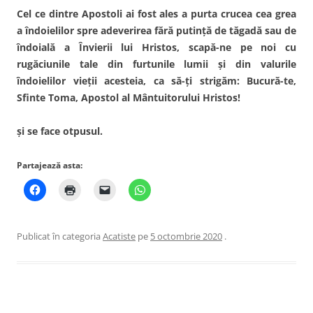
Cel ce dintre Apostoli ai fost ales a purta crucea cea grea
a îndoielilor spre adeverirea fără putinţă de tăgadă sau de
îndoială a Învierii lui Hristos, scapă-ne pe noi cu
rugăciunile tale din furtunile lumii şi din valurile
îndoielilor vieţii acesteia, ca să-ţi strigăm: Bucură-te,
Sfinte Toma, Apostol al Mântuitorului Hristos!
şi se face otpusul.
Partajează asta:
Publicat în categoria
Acatiste
pe
5 octombrie 2020
.