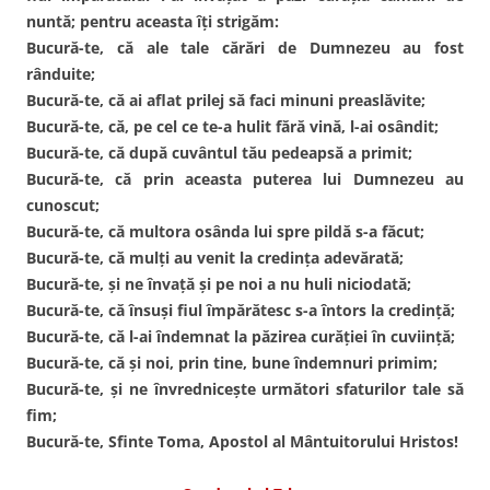
nuntă; pentru aceasta îţi strigăm:
Bucură-te, că ale tale cărări de Dumnezeu au fost
rânduite;
Bucură-te, că ai aflat prilej să faci minuni preaslăvite;
Bucură-te, că, pe cel ce te-a hulit fără vină, l-ai osândit;
Bucură-te, că după cuvântul tău pedeapsă a primit;
Bucură-te, că prin aceasta puterea lui Dumnezeu au
cunoscut;
Bucură-te, că multora osânda lui spre pildă s-a făcut;
Bucură-te, că mulţi au venit la credinţa adevărată;
Bucură-te, şi ne învaţă şi pe noi a nu huli niciodată;
Bucură-te, că însuşi fiul împărătesc s-a întors la credinţă;
Bucură-te, că l-ai îndemnat la păzirea curăţiei în cuviinţă;
Bucură-te, că şi noi, prin tine, bune îndemnuri primim;
Bucură-te, şi ne învredniceşte următori sfaturilor tale să
fim;
Bucură-te, Sfinte Toma, Apostol al Mântuitorului Hristos!