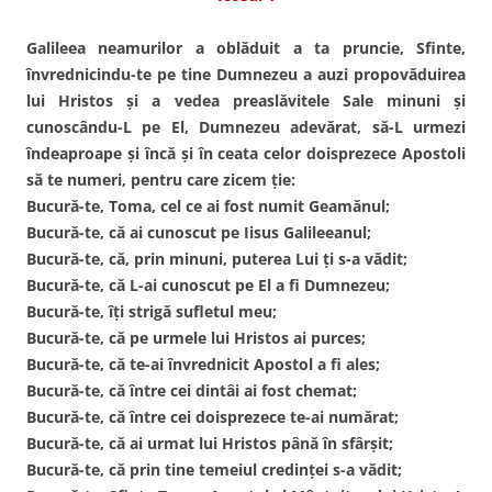
Galileea neamurilor a oblăduit a ta pruncie, Sfinte,
învrednicindu-te pe tine Dumnezeu a auzi propovăduirea
lui Hristos şi a vedea preaslăvitele Sale minuni şi
cunoscându-L pe El, Dumnezeu adevărat, să-L urmezi
îndeaproape şi încă şi în ceata celor doisprezece Apostoli
să te numeri, pentru care zicem ţie:
Bucură-te, Toma, cel ce ai fost numit Geamănul;
Bucură-te, că ai cunoscut pe Iisus Galileeanul;
Bucură-te, că, prin minuni, puterea Lui ţi s-a vădit;
Bucură-te, că L-ai cunoscut pe El a fi Dumnezeu;
Bucură-te, îţi strigă sufletul meu;
Bucură-te, că pe urmele lui Hristos ai purces;
Bucură-te, că te-ai învrednicit Apostol a fi ales;
Bucură-te, că între cei dintâi ai fost chemat;
Bucură-te, că între cei doisprezece te-ai numărat;
Bucură-te, că ai urmat lui Hristos până în sfârşit;
Bucură-te, că prin tine temeiul credinţei s-a vădit;