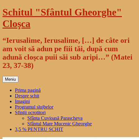
Sari
Schitul "Sfântul Gheorghe"
la
conținut
Cloşca
“Ierusalime, Ierusalime, […] de câte ori
am voit să adun pe fiii tăi, după cum
adună cloşca puii săi sub aripi…” (Matei
23, 37-38)
Meniu
Prima pagină
Despre schit
Imagini
Programul slujbelor
Sfinţii ocrotitori
Sfânta Cuvioasă Parascheva
Sfântul Mare Mucenic Gheorghe
3,5 % PENTRU SCHIT