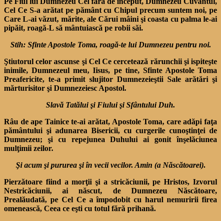
Pe Fiul lui Dumnezeu Cel fără de început, Dumnezeu Cuvântul,
Cel Ce S-a arătat pe pământ cu Chipul precum sun­tem noi, pe
Care L-ai văzut, mărite, ale Cărui mâini şi coas­ta cu palma le-ai
pipăit, roa­gă-L să mântuiască pe robii săi.
Stih: Sfinte Apostole Toma, roagă-te lui Dumnezeu pentru noi.
Ştiutorul celor ascunse şi Cel Ce cercetează rărunchii şi ispiteşte
inimile, Dumnezeul meu, Iisus, pe tine, Sfinte Apostole Toma
Preafericite, te-a primit slujitor Dumnezeieştii Sale arătări şi
mărturisitor şi Dumnezeiesc Apostol.
Slavă Tatălui şi Fiului şi Sfântului Duh.
Râu de ape Tainice te-ai ară­tat, Apostole Toma, care adăpi faţa
pământului şi adunarea Bisericii, cu curgerile cunoştinţei de
Dumnezeu; şi cu repejunea Duhului ai gonit înşelăciunea
mulţimii zeilor.
Şi acum şi pururea şi în vecii vecilor. Amin (a Născătoarei).
Pierzătoare fiind a morţii şi a stricăciunii, pe Hristos, Izvorul
Nestricăciunii, ai născut, de Dumnezeu Născătoare,
Prealăudată, pe Cel Ce a împodobit cu harul nemuririi firea
omenească, Ceea ce eşti cu totul fără prihană.