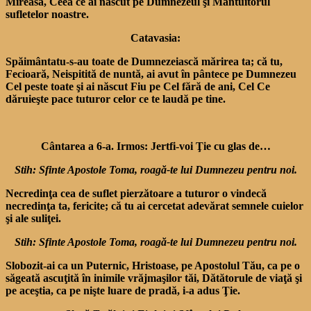
Mireasă, Ceea ce ai născut pe Dumnezeul şi Mântuitorul
sufletelor noastre.
Catavasia:
Spăimântatu-s-au toate de Dumnezeiască mărirea ta; că tu,
Fecioară, Neispitită de nuntă, ai avut în pântece pe Dumnezeu
Cel peste toate şi ai născut Fiu pe Cel fără de ani, Cel Ce
dăruieşte pace tuturor celor ce te laudă pe tine.
Cântarea a 6-a. Irmos: Jertfi-voi Ţie cu glas de…
Stih: Sfinte Apostole Toma, roagă-te lui Dumnezeu pentru noi.
Necredinţa cea de suflet pierzătoare a tuturor o vindecă
necredinţa ta, fericite; că tu ai cercetat adevărat sem­nele cuielor
şi ale suliţei.
Stih: Sfinte Apostole Toma, roagă-te lui Dumnezeu pentru noi.
Slobozit-ai ca un Puternic, Hristoase, pe Apostolul Tău, ca pe o
săgeată ascuţită în inimile vrăjmaşilor tăi, Dătătorule de viaţă şi
pe aceştia, ca pe nişte luare de pradă, i-a adus Ţie.