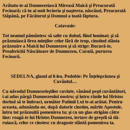
Arătatu-te-ai Dumnezeiască Mireasă Maică şi Preacurată
Fecioară; că tu ai unit fecioria şi naşterea, născând, Preacurată
Stăpână, pe Făcătorul şi Dom­nul a toată făptura.
Catavasie:
Tot neamul pământesc să salte cu duhul, fiind luminat; şi să
prăznuiască firea minţilor celor fără de trup, cinstind sfânta
prăznuire a Maicii lui Dumnezeu şi să strige: Bucură-te,
Preafericită Născătoare de Dumnezeu, Curată, pururea
Fecioară.
SEDELNA, glasul al 8-lea. Podobie: Pe Înţelepciunea şi
Cuvântul…
Cu năvodul Dumnezeieştilor cuvinte, vânând peşti cuvân­tători,
i-ai adus pârgă Dum­nezeului nostru; şi întru rănile lui Hristos
dorind să te îm­braci, următor Patimii Lui te-ai arătat. Pentru
aceasta, adunându-ne, după datorie cin­stim, mărite Apostole,
întru tot prăznuită pomenirea ta; şi cu un glas strigăm către
tine: roagă-te lui Hristos Dum­nezeu, iertare de greşeli să dă­
ruiască, celor ce cinstesc cu dragoste sfântă pomenirea ta.