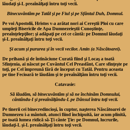
lăudaţi şi-L preaînăl­ţaţi întru toţi vecii.
Binecuvântăm pe Tatăl şi pe Fiul şi pe Sfântul Duh, Domnul.
Pe voi Apostolii, Hristos v-a arătat nori ai Cereştii Ploi cu care
umpleţi Bisericile de Apa Dumnezeieştii Cunoştinţe,
preaînţelepţilor; şi adăpaţi pe cei ce cântă: pe Domnul lăudaţi
şi-L preaînălţaţi întru toţi vecii.
Şi acum şi pururea şi în vecii vecilor. Amin (a Născătoarei).
De prihană şi de întinăciune Curată fiind şi Locaş a toată
Sfinţenia, ai născut pe Cuvântul Cel Preasfânt, Care sfinţeşte pe
toţi, pe Cel împreună fără de început cu Tatăl. Pentru aceas­ta
pe tine Fecioară te lăudăm şi te preaînălţăm întru toţi vecii.
Catavasie:
Să lăudăm, să binecuvântăm şi să ne închinăm Domnului,
cântându-I şi preaînălţându-L pe Dânsul întru toţi vecii.
Pe tinerii cei binecredincioşi, în cuptor, naşterea Născătoarei de
Dumnezeu i-a mântuit, atunci fiind închipuită, iar acum plinită,
pe toată lumea ridică să-Ţi cânte Ţie: pe Domnul, lucrurile,
lăudaţi-L şi-L preaînălţaţi întru toţi vecii.