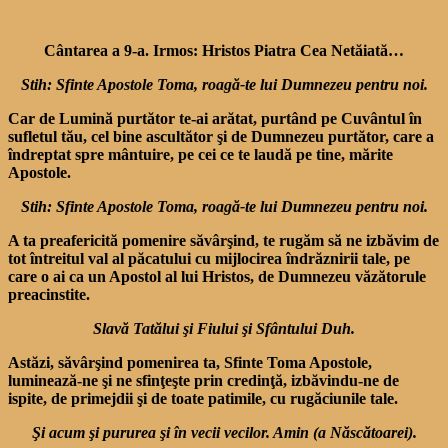
Cântarea a 9-a. Irmos: Hristos Piatra Cea Netăiată…
Stih: Sfinte Apostole Toma, roagă-te lui Dumnezeu pentru noi.
Car de Lumină purtător te-ai arătat, purtând pe Cuvântul în
sufletul tău, cel bine ascultător şi de Dumnezeu purtător, care a
îndreptat spre mântuire, pe cei ce te laudă pe tine, mărite
Apostole.
Stih: Sfinte Apostole Toma, roagă-te lui Dumnezeu pentru noi.
A ta preafericită pomenire săvârşind, te rugăm să ne izbă­vim de
tot întreitul val al păca­tului cu mijlocirea îndrăznirii tale, pe
care o ai ca un Apostol al lui Hristos, de Dumnezeu văzătorule
preacinstite.
Slavă Tatălui şi Fiului şi Sfântului Duh.
Astăzi, săvârşind pomenirea ta, Sfinte Toma Apostole,
luminează-ne şi ne sfinţeşte prin credinţă, izbăvindu-ne de
ispite, de primej­dii şi de toate patimile, cu rugă­ciunile tale.
Şi acum şi pururea şi în vecii vecilor. Amin (a Născătoarei).