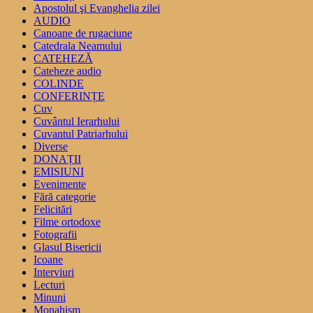
Apostolul şi Evanghelia zilei
AUDIO
Canoane de rugaciune
Catedrala Neamului
CATEHEZĂ
Cateheze audio
COLINDE
CONFERINȚE
Cuv
Cuvântul Ierarhului
Cuvantul Patriarhului
Diverse
DONAȚII
EMISIUNI
Evenimente
Fără categorie
Felicitări
Filme ortodoxe
Fotografii
Glasul Bisericii
Icoane
Interviuri
Lecturi
Minuni
Monahism