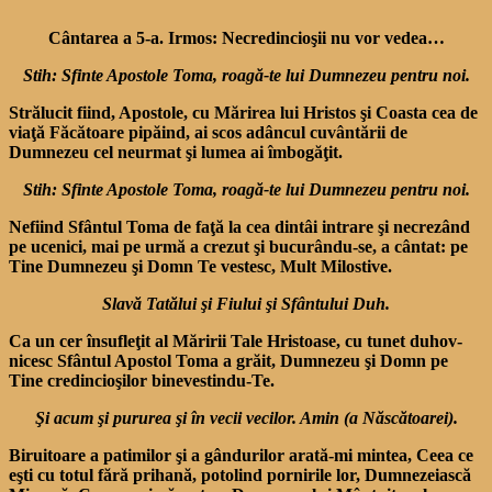
Cântarea a 5-a. Irmos: Necredincioşii nu vor vedea…
Stih: Sfinte Apostole Toma, roagă-te lui Dumnezeu pentru noi.
Strălucit fiind, Apostole, cu Mărirea lui Hristos şi Coasta cea de
viaţă Făcătoare pipăind, ai scos adâncul cuvân­tării de
Dumnezeu cel neurmat şi lumea ai îmbogăţit.
Stih: Sfinte Apostole Toma, roagă-te lui Dumnezeu pentru noi.
Nefiind Sfântul Toma de faţă la cea dintâi intrare şi necrezând
pe ucenici, mai pe urmă a crezut şi bucurându-se, a cântat: pe
Tine Dumnezeu şi Domn Te vestesc, Mult Milostive.
Slavă Tatălui şi Fiului şi Sfântului Duh.
Ca un cer însufleţit al Măririi Tale Hristoase, cu tunet duhov­
nicesc Sfântul Apostol Toma a grăit, Dumnezeu şi Domn pe
Tine credincioşilor binevestindu-Te.
Şi acum şi pururea şi în vecii vecilor. Amin (a Născătoarei).
Biruitoare a patimilor şi a gândurilor arată-mi mintea, Ceea ce
eşti cu totul fără priha­nă, potolind pornirile lor, Dum­nezeiască