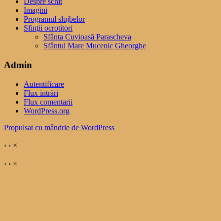
Despre schit
Imagini
Programul slujbelor
Sfinţii ocrotitori
Sfânta Cuvioasă Parascheva
Sfântul Mare Mucenic Gheorghe
Admin
Autentificare
Flux intrări
Flux comentarii
WordPress.org
Propulsat cu mândrie de WordPress
‹
›
×
‹
›
×