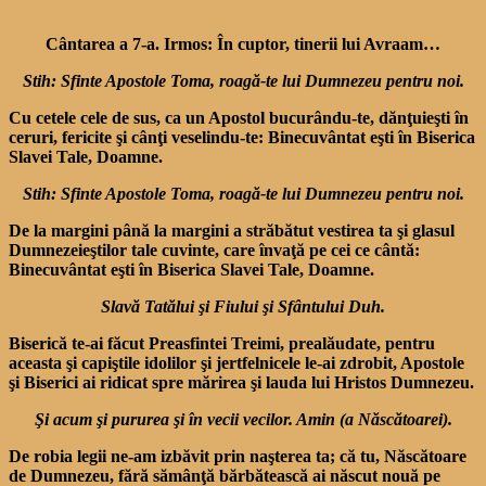
Cântarea a 7-a. Irmos: În cuptor, tinerii lui Avraam…
Stih: Sfinte Apostole Toma, roagă-te lui Dumnezeu pentru noi.
Cu cetele cele de sus, ca un Apostol bucurându-te, dănţuieşti în
ceruri, fericite şi cânţi veselindu-te: Binecuvân­tat eşti în Biserica
Slavei Tale, Doamne.
Stih: Sfinte Apostole Toma, roagă-te lui Dumnezeu pentru noi.
De la margini până la mar­gini a străbătut vestirea ta şi glasul
Dumnezeieştilor tale cu­vinte, care învaţă pe cei ce cân­tă:
Binecuvântat eşti în Biseri­ca Slavei Tale, Doamne.
Slavă Tatălui şi Fiului şi Sfântului Duh.
Biserică te-ai făcut Preasfintei Treimi, prealăudate, pentru
aceasta şi capiştile idolilor şi jertfelnicele le-ai zdrobit, Apostole
şi Bise­rici ai ridicat spre mărirea şi lauda lui Hristos Dumnezeu.
Şi acum şi pururea şi în vecii vecilor. Amin (a Născătoarei).
De robia legii ne-am izbăvit prin naşterea ta; că tu, Născă­toare
de Dumnezeu, fără să­mânţă bărbătească ai născut nouă pe