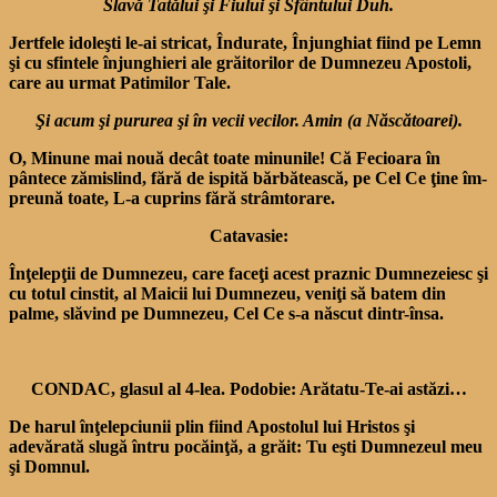
Slavă Tatălui şi Fiului şi Sfântului Duh.
Jertfele idoleşti le-ai stricat, Îndurate, Înjunghiat fiind pe Lemn
şi cu sfintele înjunghieri ale grăitorilor de Dumnezeu Apostoli,
care au urmat Patimi­lor Tale.
Şi acum şi pururea şi în vecii vecilor. Amin (a Născătoarei).
O, Minune mai nouă decât toate minunile! Că Fecioara în
pântece zămislind, fără de ispită bărbătească, pe Cel Ce ţine îm­
preună toate, L-a cuprins fără strâmtorare.
Catavasie:
Înţelepţii de Dumnezeu, care faceţi acest praznic Dumnezeiesc şi
cu totul cinstit, al Maicii lui Dumnezeu, veniţi să batem din
palme, slăvind pe Dumnezeu, Cel Ce s-a născut dintr-însa.
CONDAC, glasul al 4-lea. Podobie: Arătatu-Te-ai astăzi…
De harul înţelepciunii plin fiind Apostolul lui Hristos şi
adevărată slugă întru pocăinţă, a grăit: Tu eşti Dumnezeul meu
şi Domnul.