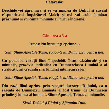
Catavasia:
Deschide-voi gura mea şi se va umplea de Duhul şi cuvânt
răspunde-voi Împără­tesei Maici; şi mă voi arăta luminat
prăznuind şi voi cânta minunile ei, bucurându-mă.
Cântarea a 3-a
Irmos: Nu întru înţelepciune…
Stih: Sfinte Apostole Toma, roagă-te lui Dumnezeu pentru noi.
Cu podoaba virtuţii fiind împodobit, însuţi văzătorule şi cu
minunile, grozăvia indienilor cu Dumnezeiasca Lu­mină o ai
strălucit prin credin­ţă şi ai luminat întunecarea lor.
Stih: Sfinte Apostole Toma, roagă-te lui Dumnezeu pentru noi.
Din rază fiind aprins, prin singură lucrarea Duhului, ca o
săgeată de Dumnezeu luminată ai fost trimis, de Dumnezeu
primite şi lumea ai luminat, Sfinte Apostole Toma, cu minunile.
Slavă Tatălui şi Fiului şi Sfântului Duh.