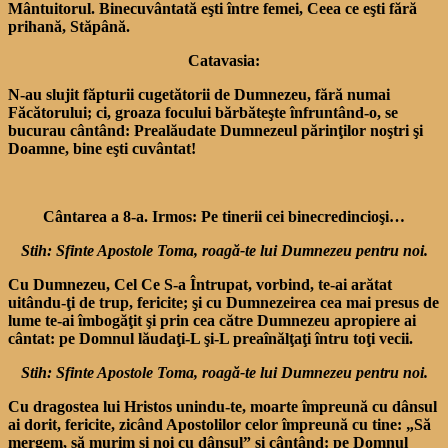
Mântuitorul. Binecu­vântată eşti între femei, Ceea ce eşti fără
prihană, Stăpână.
Catavasia:
N-au slujit făpturii cuge­tătorii de Dumnezeu, fără numai
Făcătorului; ci, groaza focului bărbăteşte înfruntând-o, se
bucurau cântând: Prealăudate Dumnezeul părinţilor noştri şi
Doamne, bine eşti cuvântat!
Cântarea a 8-a. Irmos: Pe tinerii cei binecredincioşi…
Stih: Sfinte Apostole Toma, roagă-te lui Dumnezeu pentru noi.
Cu Dumnezeu, Cel Ce S-a Întrupat, vorbind, te-ai arătat
uitându-ţi de trup, feri­cite; şi cu Dumnezeirea cea mai presus de
lume te-ai îmbogăţit şi prin cea către Dumnezeu apropiere ai
cântat: pe Domnul lăudaţi-L şi-L preaînălţaţi întru toţi vecii.
Stih: Sfinte Apostole Toma, roagă-te lui Dumnezeu pentru noi.
Cu dragostea lui Hristos unindu-te, moarte împreună cu dânsul
ai dorit, fericite, zicând Apostolilor celor împreună cu tine: „Să
mergem, să murim şi noi cu dânsul” şi cântând: pe Domnul