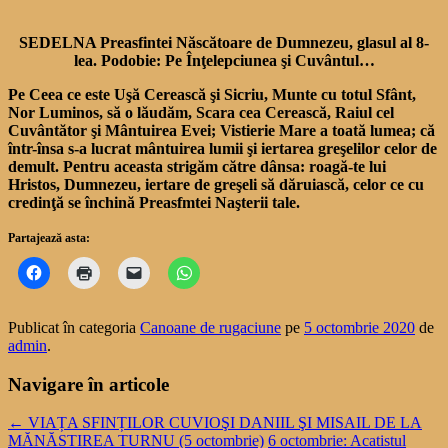
SEDELNA Preasfintei Născătoare de Dumnezeu, glasul al 8-
lea. Podobie: Pe Înţelepciunea şi Cuvântul…
Pe Ceea ce este Uşă Cerească şi Sicriu, Munte cu totul Sfânt,
Nor Luminos, să o lăudăm, Scara cea Cerească, Raiul cel
Cuvântător şi Mântuirea Evei; Vistierie Mare a toată lumea; că
într-însa s-a lucrat mântuirea lumii şi ierta­rea greşelilor celor de
demult. Pentru aceasta strigăm către dânsa: roagă-te lui
Hristos, Dumnezeu, iertare de greşeli să dăruiască, celor ce cu
cre­dinţă se închină Preasfmtei Naş­terii tale.
Partajează asta:
Publicat în categoria
Canoane de rugaciune
pe
5 octombrie 2020
de
admin
.
Navigare în articole
←
VIAȚA SFINȚILOR CUVIOŞI DANIIL ŞI MISAIL DE LA
MĂNĂSTIREA TURNU (5 octombrie)
6 octombrie: Acatistul