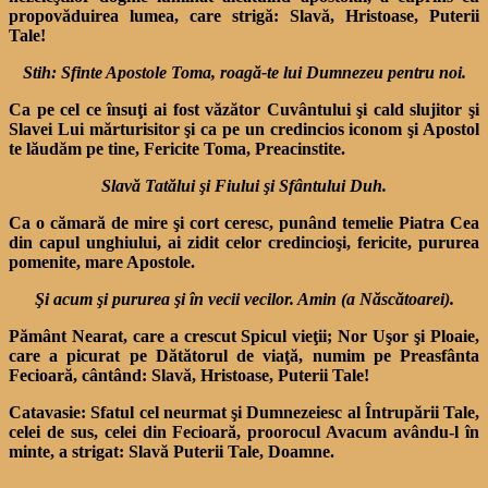
propovăduirea lumea, care strigă: Slavă, Hristoase, Pu­terii
Tale!
Stih: Sfinte Apostole Toma, roagă-te lui Dumnezeu pentru noi.
Ca pe cel ce însuţi ai fost văzător Cuvântului şi cald slu­jitor şi
Slavei Lui mărturisitor şi ca pe un credincios iconom şi Apostol
te lăudăm pe tine, Fericite Toma, Preacinstite.
Slavă Tatălui şi Fiului şi Sfântului Duh.
Ca o cămară de mire şi cort ceresc, punând temelie Piatra Cea
din capul unghiului, ai zidit celor credincioşi, fericite, puru­rea
pomenite, mare Apostole.
Şi acum şi pururea şi în vecii vecilor. Amin (a Născătoarei).
Pământ Nearat, care a cres­cut Spicul vieţii; Nor Uşor şi Ploaie,
care a picurat pe Dătătorul de viaţă, numim pe Preasfân­ta
Fecioară, cântând: Slavă, Hristoase, Puterii Tale!
Catavasie:
Sfatul cel neurmat şi Dumnezeiesc al Întrupării Tale,
celei de sus, celei din Fecioară, proorocul Avacum avându-l în
minte, a strigat: Slavă Puterii Tale, Doamne.