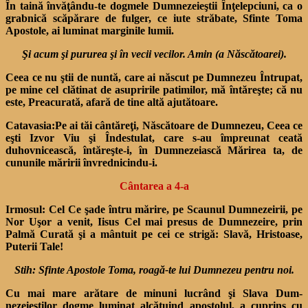
În taină învăţându-te dog­mele Dumnezeieştii Înţelep­ciuni, ca o
grabnică scăpărare de fulger, ce iute străbate, Sfinte Toma
Apostole, ai luminat mar­ginile lumii.
Şi acum şi pururea şi în vecii vecilor. Amin (a Născătoarei).
Ceea ce nu ştii de nuntă, care ai născut pe Dumnezeu Întru­pat,
pe mine cel clătinat de asu­pririle patimilor, mă întăreşte; că nu
este, Preacurată, afară de tine altă ajutătoare.
Catavasia:
Pe ai tăi cântăreţi, Născă­toare de Dumnezeu, Ceea ce
eşti Izvor Viu şi Îndestulat, care s-au împreunat ceată
duhovnicească, întăreşte-i, în Dumnezeiască Mărirea ta, de
cununile măririi învrednicindu-i.
Cântarea a 4-a
Irmosul:
Cel Ce şade întru mărire, pe Scaunul Dumnezeirii, pe
Nor Uşor a venit, Iisus Cel mai presus de Dumnezeire, prin
Palmă Curată şi a mântuit pe cei ce strigă: Slavă, Hristoase,
Puterii Tale!
Stih: Sfinte Apostole Toma, roagă-te lui Dumnezeu pentru noi.
Cu mai mare arătare de mi­nuni lucrând şi Slava Dum­
nezeieştilor dogme luminat al­cătuind apostolul, a cuprins cu