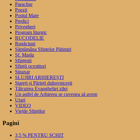
Paraclise
Poezii
Postul Mare
Predici
Privegheri
Program liturgic
RUCODELIE
Rugăciuni
Săptămâna Sfintelor Pătimiri
Sf. Maslu
Sfințenii
Sfinții ocrotitori
Sinaxar
SLUJIRI ARHIEREȘTI
Stareți și Părinți duhovnicești
Tâlcuirea Evangheliei zilei
Un astfel de Arhiereu se cuvenea să avem
Urari
VIDEO
Viețile Sfinților
Pagini
3,5 % PENTRU SCHIT