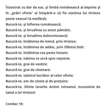
Înzestrat cu dar de sus, și limbă românească ai deprins și
în „grăiri sfinte” ai întipărit-o să fie vestirea lui Hristos
peste veacuri la nesfărșit.
Bucură-te, și înfierea românească;
Bucură-te, și înrudirea cu acest pământ;
Bucură-te, și înrudirea duhovnicească;
Bucură-te, întâlnirea de inimă, prin Hristos;
Bucură-te, întâlnirea de adânc, prin Sfântul Duh;
Bucură-te, întâlnirea cea peste hotare;
Bucură-te, iubirea ce urcă spre veșnicie;
Bucură-te, grai de vestire;
Bucură-te, grai de chemare;
Bucură-te, tainicul lucrător al celor sfinte;
Bucură-te, om de cinste și de prețuire;
Bucură-te, Sfinte Ierarhe Antim Ivireanul, mucenicie de
taină a lui Hristos!
Condac 10: