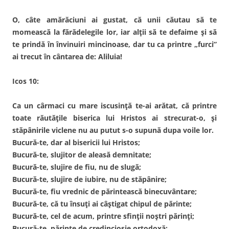
O, câte amărăciuni ai gustat, că unii căutau să te
momească la fărădelegile lor, iar alții să te defaime și să
te prindă în învinuiri mincinoase, dar tu ca printre „furci”
ai trecut în cântarea de: Aliluia!
Icos 10:
Ca un cârmaci cu mare iscusință te-ai arătat, că printre
toate răutățile biserica lui Hristos ai strecurat-o, și
stăpânirile viclene nu au putut s-o supună dupa voile lor.
Bucură-te, dar al bisericii lui Hristos;
Bucură-te, slujitor de aleasă demnitate;
Bucură-te, slujire de fiu, nu de slugă;
Bucură-te, slujire de iubire, nu de stăpânire;
Bucură-te, fiu vrednic de părintească binecuvântare;
Bucură-te, că tu însuți ai câștigat chipul de părinte;
Bucură-te, cel de acum, printre sfinții noștri părinți;
Bucură-te, părinte de credincioșie ortodoxă;