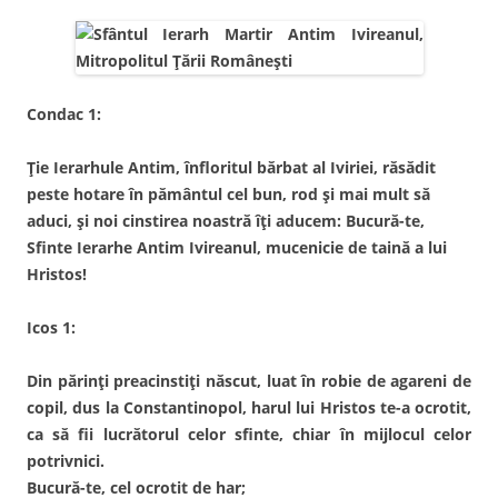
Condac 1:
Ție Ierarhule Antim, înfloritul bărbat al Iviriei, răsădit
peste hotare în pământul cel bun, rod și mai mult să
aduci, și noi cinstirea noastră îți aducem: Bucură-te,
Sfinte Ierarhe Antim Ivireanul, mucenicie de taină a lui
Hristos!
Icos 1:
Din părinți preacinstiți născut, luat în robie de agareni de
copil, dus la Constantinopol, harul lui Hristos te-a ocrotit,
ca să fii lucrătorul celor sfinte, chiar în mijlocul celor
potrivnici.
Bucură-te, cel ocrotit de har;