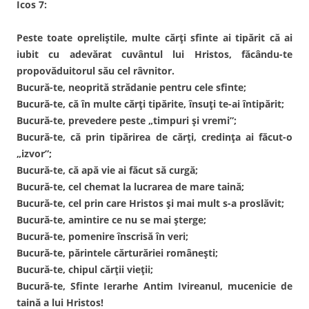
Icos 7:
Peste toate opreliștile, multe cărți sfinte ai tipărit că ai
iubit cu adevărat cuvântul lui Hristos, făcându-te
propovăduitorul său cel râvnitor.
Bucură-te, neoprită strădanie pentru cele sfinte;
Bucură-te, că în multe cărți tipărite, însuți te-ai întipărit;
Bucură-te, prevedere peste „timpuri și vremi”;
Bucură-te, că prin tipărirea de cărți, credința ai făcut-o
„izvor”;
Bucură-te, că apă vie ai făcut să curgă;
Bucură-te, cel chemat la lucrarea de mare taină;
Bucură-te, cel prin care Hristos și mai mult s-a proslăvit;
Bucură-te, amintire ce nu se mai șterge;
Bucură-te, pomenire înscrisă în veri;
Bucură-te, părintele cărturăriei românești;
Bucură-te, chipul cărții vieții;
Bucură-te, Sfinte Ierarhe Antim Ivireanul, mucenicie de
taină a lui Hristos!