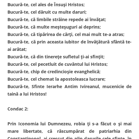
Bucură-te, cel ales de Însuși Hristos;
Bucură-te, cel dăruit cu multe daruri;
Bucură-te, că limbile străine repede ai învățat;
Bucură-te, că multe meșteșuguri ai deprins;
Bucură-te, că tipărirea de cărți, cel mai mult te-a atras;
Bucură-te, că prin aceasta iubitor de învățătură sfântă te-
ai arătat;
Bucură-te, că din tinerețe sufletul ți-ai sfințit;
Bucură-te, cel pecetluit de cuvântul lui Hristos;
Bucură-te, chip de credincioșie evanghelică;
Bucură-te, cel chemat la apostoleasca lucrare;
Bucură-te, Sfinte Ierarhe Antim Ivireanul, mucenicie de
taină a lui Hristos!
Condac 2:
Prin Iconomia lui Dumnezeu, robia ți s-a făcut o și mai
mare libertate, că răscumpărat de patriarhia din
Constantinopol, ai crescut din plin darurile cele sfinte, în