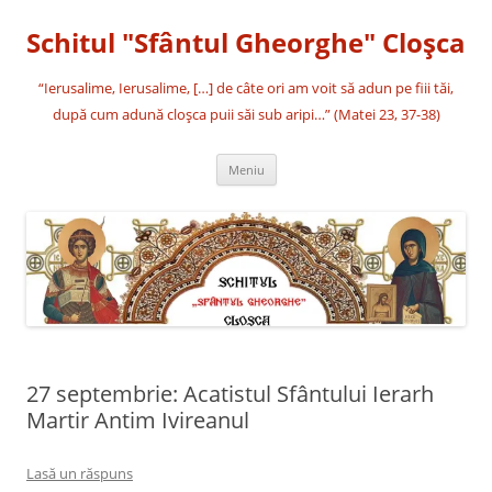
Sari
la
Schitul "Sfântul Gheorghe" Cloşca
conținut
“Ierusalime, Ierusalime, […] de câte ori am voit să adun pe fiii tăi,
după cum adună cloşca puii săi sub aripi…” (Matei 23, 37-38)
Meniu
27 septembrie: Acatistul Sfântului Ierarh
Martir Antim Ivireanul
Lasă un răspuns