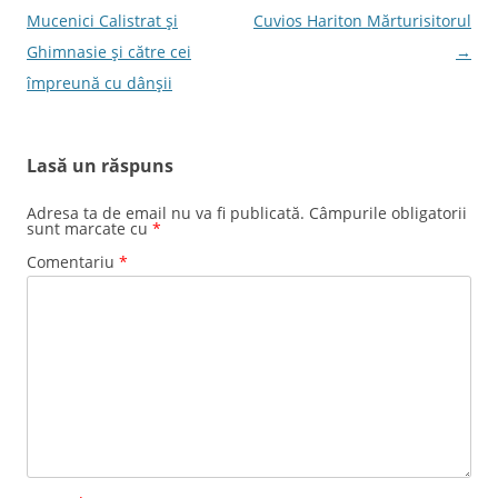
articole
Mucenici Calistrat şi
Cuvios Hariton Mărturisitorul
Ghimnasie şi către cei
→
împreună cu dânşii
Lasă un răspuns
Adresa ta de email nu va fi publicată.
Câmpurile obligatorii
sunt marcate cu
*
Comentariu
*