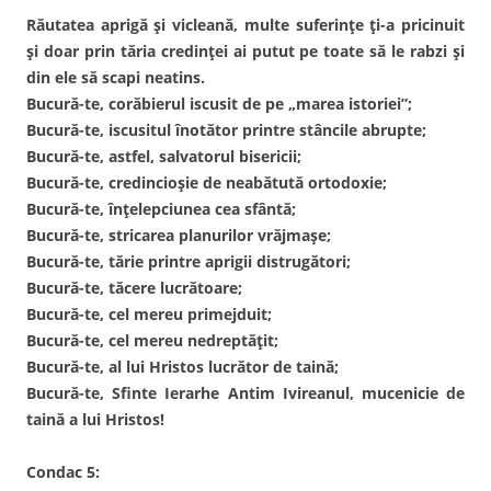
Răutatea aprigă și vicleană, multe suferințe ți-a pricinuit
și doar prin tăria credinței ai putut pe toate să le rabzi și
din ele să scapi neatins.
Bucură-te, corăbierul iscusit de pe „marea istoriei”;
Bucură-te, iscusitul înotător printre stâncile abrupte;
Bucură-te, astfel, salvatorul bisericii;
Bucură-te, credincioșie de neabătută ortodoxie;
Bucură-te, înțelepciunea cea sfântă;
Bucură-te, stricarea planurilor vrăjmașe;
Bucură-te, tărie printre aprigii distrugători;
Bucură-te, tăcere lucrătoare;
Bucură-te, cel mereu primejduit;
Bucură-te, cel mereu nedreptățit;
Bucură-te, al lui Hristos lucrător de taină;
Bucură-te, Sfinte Ierarhe Antim Ivireanul, mucenicie de
taină a lui Hristos!
Condac 5: