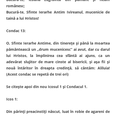
românesc;
Bucură-te, Sfinte Ierarhe Antim Ivireanul, mucenicie de
taină a lui Hristos!
Condac 13:
O, Sfinte Ierarhe Antime, din tinerețe și până la moartea
pământească un „drum mucenicesc” ai avut, dar cu darul
lui Hristos, la împlinirea cea sfântă ai ajuns, ca un
adevărat slujitor de mare cinste al bisericii, și așa fii și
nouă întăritor în dreapta credință, să cântăm: Aliluia!
(Acest condac se repetă de trei ori)
Se citește apoi din nou Icosul 1 și Condacul 1.
Icos 1:
Din părinți preacinstiți născut, luat în robie de agareni de