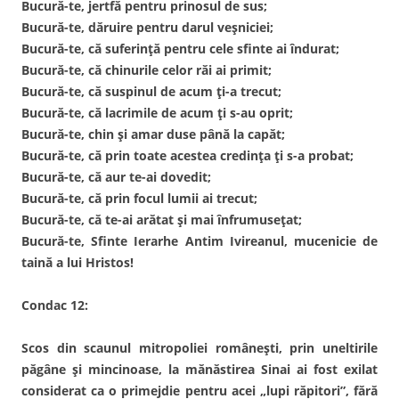
Bucură-te, jertfă pentru prinosul de sus;
Bucură-te, dăruire pentru darul veșniciei;
Bucură-te, că suferință pentru cele sfinte ai îndurat;
Bucură-te, că chinurile celor răi ai primit;
Bucură-te, că suspinul de acum ți-a trecut;
Bucură-te, că lacrimile de acum ți s-au oprit;
Bucură-te, chin și amar duse până la capăt;
Bucură-te, că prin toate acestea credința ți s-a probat;
Bucură-te, că aur te-ai dovedit;
Bucură-te, că prin focul lumii ai trecut;
Bucură-te, că te-ai arătat și mai înfrumusețat;
Bucură-te, Sfinte Ierarhe Antim Ivireanul, mucenicie de
taină a lui Hristos!
Condac 12:
Scos din scaunul mitropoliei românești, prin uneltirile
păgâne și mincinoase, la mănăstirea Sinai ai fost exilat
considerat ca o primejdie pentru acei „lupi răpitori”, fără