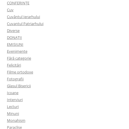
CONFERINȚE
Cuv
Cuvântul Ierarhului
Cuvantul Patriarhului
Diverse
DONAȚII
EMISIUNI
Evenimente
Fără categorie
Felicitări
Filme ortodoxe
Fotografii
Glasul Bisericii
Icoane
Interviuri
Lecturi
Minuni
Monahism
Paraclise