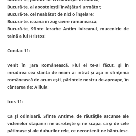
Bucură-te, al apostoleștii învățături următor;
Bucură-te, cel neabătut de nici o înșelare;
Bucură-te, icoană în zugrăvire românească;
Bucură-te, Sfinte Ierarhe Antim Ivireanul, mucenicie de
taină a lui Hristos!
Condac 11:
Venit în Țara Românească, Fiul ei te-ai făcut, și în
înrudirea cea sfântă de neam ai intrat și așa în sfințenia
românească de acum ești, părintele nostru de-aproape, în
cântarea de: Aliluia!
Icos 11:
Ca și odinioară, Sfinte Antime, de răutățile ascunse ale
viclenelor stăpâniri ne ocrotește și ne scapă, ca și de cele
pătimașe și ale duhurilor rele, ce necontenit ne bântuiesc.