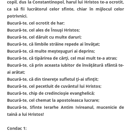
copil, dus la Constantinopol, harul lui Hristos te-a ocrotit,
ca să fii lucrătorul celor sfinte, chiar în mijlocul celor
potrivnici.
Bucură-te, cel ocrotit de har;
Bucură-te, cel ales de Însuși Hristos;
Bucură-te, cel dăruit cu multe daruri;
Bucură-te, că limbile străine repede ai învățat;
Bucură-te, că multe meșteșuguri ai deprins;
Bucură-te, că tipărirea de cărți, cel mai mult te-a atras;
Bucură-te, că prin aceasta iubitor de învățătură sfântă te-
ai arătat;
Bucură-te, că din tinerețe sufletul ți-ai sfințit;
Bucură-te, cel pecetluit de cuvântul lui Hristos;
Bucură-te, chip de credincioșie evanghelică;
Bucură-te, cel chemat la apostoleasca lucrare;
Bucură-te, Sfinte Ierarhe Antim Ivireanul, mucenicie de
taină a lui Hristos!
Condac 1: