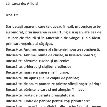
cântarea de: Aliluia!
Icos 12:
Dar ostașii agareni, care te duceau în exil, mucenicește te-
au omorât, prin înecarea în râul Tungia și așa viața cea de
„Mucenicie tăcută și în Mucenicie de Sânge” ți s-a făcut,
prin care veșnicia ai câștigat.
Bucură-te, Antime, nume al sfințeniei noastre românești;
Bucură-te, Antime, nume de cinste, în biserica noastră;
Bucură-te, cărturar, cuvios și mucenic;
Bucură-te, arhiereu și slujitor credincios;
Bucură-te, mărire și smerenie în unire;
Bucură-te, fiu ajuns și el la chipul de părinte;
Bucură-te, de acum pomenire printre sfinții noștri părinți;
Bucură-te, părinte la care și noi alergăm în nevoi;
Bucură-te, brațe de părinte preaiubitoare;
Bucură-te, iubire de părinte pentru toți primitoare;
Bucură-te, icoană zugrăvită din pământ și neam