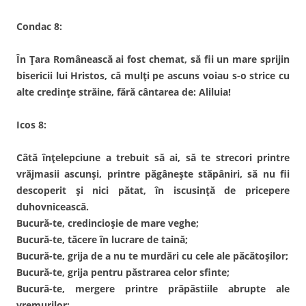
Condac 8:
În Țara Românească ai fost chemat, să fii un mare sprijin
bisericii lui Hristos, că mulți pe ascuns voiau s-o strice cu
alte credințe străine, fără cântarea de: Aliluia!
Icos 8:
Câtă înțelepciune a trebuit să ai, să te strecori printre
vrăjmasii ascunși, printre păgânește stăpâniri, să nu fii
descoperit și nici pătat, în iscusință de pricepere
duhovnicească.
Bucură-te, credincioșie de mare veghe;
Bucură-te, tăcere în lucrare de taină;
Bucură-te, grija de a nu te murdări cu cele ale păcătoșilor;
Bucură-te, grija pentru păstrarea celor sfinte;
Bucură-te, mergere printre prăpăstiile abrupte ale
vremurilor;