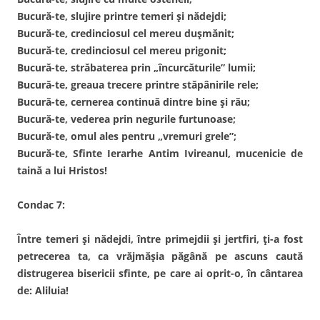
Bucură-te, slujire printre temeri și nădejdi;
Bucură-te, credinciosul cel mereu dușmănit;
Bucură-te, credinciosul cel mereu prigonit;
Bucură-te, străbaterea prin „încurcăturile” lumii;
Bucură-te, greaua trecere printre stăpânirile rele;
Bucură-te, cernerea continuă dintre bine și rău;
Bucură-te, vederea prin negurile furtunoase;
Bucură-te, omul ales pentru „vremuri grele”;
Bucură-te, Sfinte Ierarhe Antim Ivireanul, mucenicie de
taină a lui Hristos!
Condac 7:
Între temeri și nădejdi, între primejdii și jertfiri, ți-a fost
petrecerea ta, ca vrăjmășia păgână pe ascuns caută
distrugerea bisericii sfinte, pe care ai oprit-o, în cântarea
de: Aliluia!