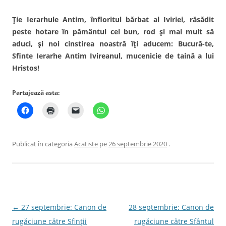
Ție Ierarhule Antim, înfloritul bărbat al Iviriei, răsădit
peste hotare în pământul cel bun, rod și mai mult să
aduci, și noi cinstirea noastră îți aducem: Bucură-te,
Sfinte Ierarhe Antim Ivireanul, mucenicie de taină a lui
Hristos!
Partajează asta:
Publicat în categoria
Acatiste
pe
26 septembrie 2020
.
Navigare
←
27 septembrie: Canon de
28 septembrie: Canon de
în
rugăciune către Sfinţii
rugăciune către Sfântul