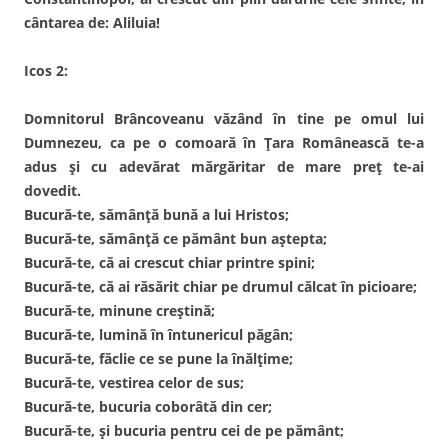
cântarea de: Aliluia!
Icos 2:
Domnitorul Brâncoveanu văzând în tine pe omul lui
Dumnezeu, ca pe o comoară în Țara Românească te-a
adus și cu adevărat mărgăritar de mare preț te-ai
dovedit.
Bucură-te, sămânță bună a lui Hristos;
Bucură-te, sămânță ce pământ bun aștepta;
Bucură-te, că ai crescut chiar printre spini;
Bucură-te, că ai răsărit chiar pe drumul călcat în picioare;
Bucură-te, minune creștină;
Bucură-te, lumină în întunericul păgân;
Bucură-te, făclie ce se pune la înălțime;
Bucură-te, vestirea celor de sus;
Bucură-te, bucuria coborâtă din cer;
Bucură-te, și bucuria pentru cei de pe pământ;