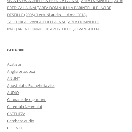
SFÂNTA EVANGHELIE & PREDICĂ LA ÎNĂLŢAREA DOMNULUI (2018)
PREDICĂ LA ÎNĂLŢAREA DOMNULUI A PĂRINTELUI PLACIDE
DESEILLE (2006) (Lectură audio – 16 mai 2018)
TÂLCUIREA EVANGHELIEI LA ÎNĂLŢAREA DOMNULUI
ÎNĂLŢAREA DOMNULUI: APOSTOLUL ȘI EVANGHELIA
CATEGORII
Acatiste
Anglia ortodoxă
ANUNŢ
Apostolul şi Evanghelia zilei
AUDIO
Canoane de rugaciune
Catedrala Neamului
CATEHEZĂ
Cateheze audio
COLINDE