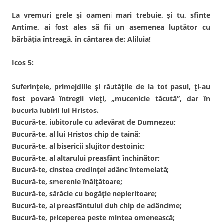
La vremuri grele și oameni mari trebuie, și tu, sfinte
Antime, ai fost ales să fii un asemenea luptător cu
bărbăția întreagă, în cântarea de: Aliluia!
Icos 5:
Suferințele, primejdiile și răutățile de la tot pasul, ți-au
fost povară întregii vieți, „mucenicie tăcută”, dar în
bucuria iubirii lui Hristos.
Bucură-te, iubitorule cu adevărat de Dumnezeu;
Bucură-te, al lui Hristos chip de taină;
Bucură-te, al bisericii slujitor destoinic;
Bucură-te, al altarului preasfânt închinător;
Bucură-te, cinstea credinței adânc întemeiată;
Bucură-te, smerenie înălțătoare;
Bucură-te, sărăcie cu bogăție nepieritoare;
Bucură-te, al preasfântului duh chip de adâncime;
Bucură-te, priceperea peste mintea omenească;