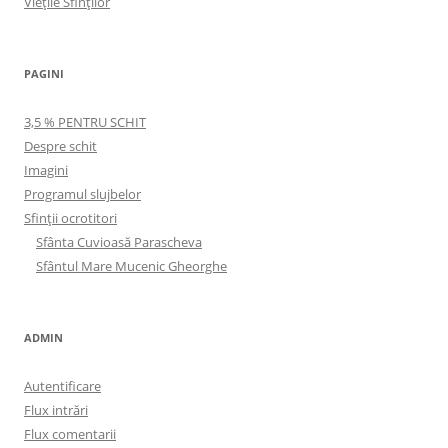
Viețile Sfinților
PAGINI
3,5 % PENTRU SCHIT
Despre schit
Imagini
Programul slujbelor
Sfinţii ocrotitori
Sfânta Cuvioasă Parascheva
Sfântul Mare Mucenic Gheorghe
ADMIN
Autentificare
Flux intrări
Flux comentarii