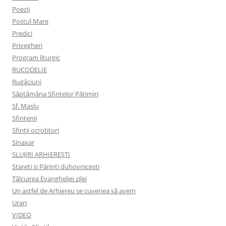
Poezii
Postul Mare
Predici
Privegheri
Program liturgic
RUCODELIE
Rugăciuni
Săptămâna Sfintelor Pătimiri
Sf. Maslu
Sfințenii
Sfinții ocrotitori
Sinaxar
SLUJIRI ARHIEREȘTI
Stareți și Părinți duhovnicești
Tâlcuirea Evangheliei zilei
Un astfel de Arhiereu se cuvenea să avem
Urari
VIDEO