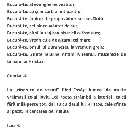
Bucură-te, al evangheliei vestitor;
Bucură-te, că și în cărți ai întipărit-o;
Bucură-te, iubitor de propovăduirea cea sfântă;
Bucură-te, cel binecuvântat de sus;
Bucură-te, că și la slujirea bisericii ai fost ales;
Bucură-te, vrednicule de altarul cel mare;
Bucură-te, omul lui Dumnezeu la vremuri grele;
Bucură-te, Sfinte Ierarhe Antim Ivireanul, mucenicie de
taină a lui Hristos!
Condac 4:
La „răscruce de vremi” fiind însăși lumea, de multe
vrăjmașii te-ai lovit, „că roata strâmbă a istoriei” calcă
fără milă peste tot, dar tu cu darul lui Hristos, cele sfinte
ai păzit, în cântarea de: Aliluia!
Icos 4: