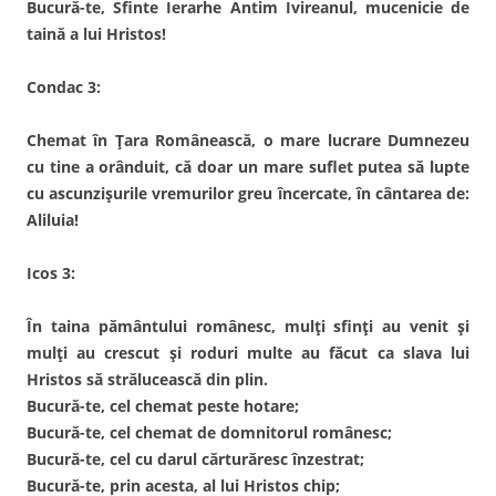
Bucură-te, Sfinte Ierarhe Antim Ivireanul, mucenicie de
taină a lui Hristos!
Condac 3:
Chemat în Țara Românească, o mare lucrare Dumnezeu
cu tine a orânduit, că doar un mare suflet putea să lupte
cu ascunzișurile vremurilor greu încercate, în cântarea de:
Aliluia!
Icos 3:
În taina pământului românesc, mulți sfinți au venit și
mulți au crescut și roduri multe au făcut ca slava lui
Hristos să strălucească din plin.
Bucură-te, cel chemat peste hotare;
Bucură-te, cel chemat de domnitorul românesc;
Bucură-te, cel cu darul cărturăresc înzestrat;
Bucură-te, prin acesta, al lui Hristos chip;