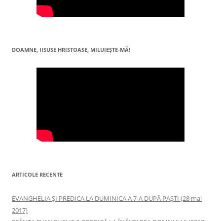
DOAMNE, IISUSE HRISTOASE, MILUIEŞTE-MĂ!
ARTICOLE RECENTE
EVANGHELIA ȘI PREDICA LA DUMINICA A 7-A DUPĂ PAȘTI (28 mai
2017)