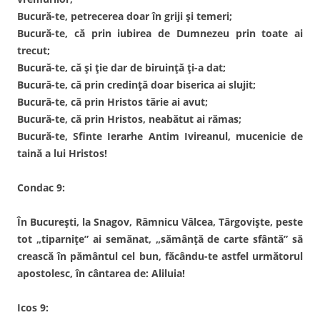
Bucură-te, petrecerea doar în griji și temeri;
Bucură-te, că prin iubirea de Dumnezeu prin toate ai
trecut;
Bucură-te, că și ție dar de biruință ți-a dat;
Bucură-te, că prin credință doar biserica ai slujit;
Bucură-te, că prin Hristos tărie ai avut;
Bucură-te, că prin Hristos, neabătut ai rămas;
Bucură-te, Sfinte Ierarhe Antim Ivireanul, mucenicie de
taină a lui Hristos!
Condac 9:
În București, la Snagov, Râmnicu Vâlcea, Târgoviște, peste
tot „tiparnițe” ai semănat, „sămânță de carte sfântă” să
crească în pământul cel bun, făcându-te astfel următorul
apostolesc, în cântarea de: Aliluia!
Icos 9: