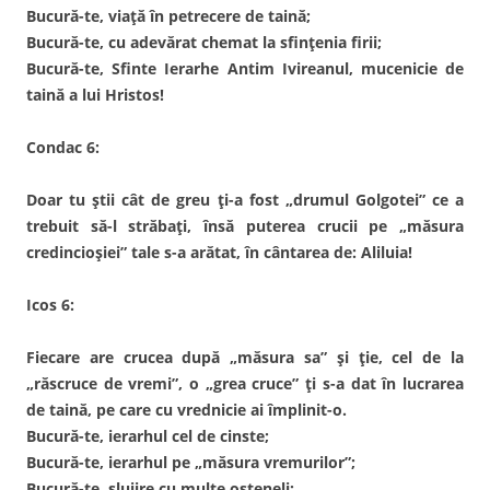
Bucură-te, viață în petrecere de taină;
Bucură-te, cu adevărat chemat la sfințenia firii;
Bucură-te, Sfinte Ierarhe Antim Ivireanul, mucenicie de
taină a lui Hristos!
Condac 6:
Doar tu știi cât de greu ți-a fost „drumul Golgotei” ce a
trebuit să-l străbați, însă puterea crucii pe „măsura
credincioșiei” tale s-a arătat, în cântarea de: Aliluia!
Icos 6:
Fiecare are crucea după „măsura sa” și ție, cel de la
„răscruce de vremi”, o „grea cruce” ți s-a dat în lucrarea
de taină, pe care cu vrednicie ai împlinit-o.
Bucură-te, ierarhul cel de cinste;
Bucură-te, ierarhul pe „măsura vremurilor”;
Bucură-te, slujire cu multe osteneli;