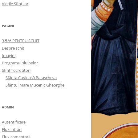
Viețile Sfinților
PAGINI
3,5 % PENTRU SCHIT
Despre schit
Imagini
Programul slujbelor
Sfinţii ocrotitori
Sfânta Cuvioasă Parascheva
Sfântul Mare Mucenic Gheorghe
ADMIN
Autentificare
Flux intrări
Flux comentarii