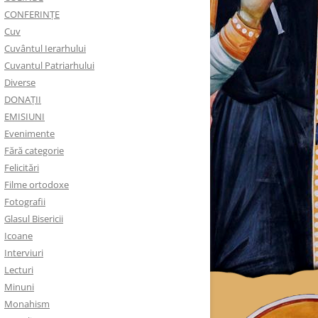
CONFERINȚE
Cuv
Cuvântul Ierarhului
Cuvantul Patriarhului
Diverse
DONAȚII
EMISIUNI
Evenimente
Fără categorie
Felicitări
Filme ortodoxe
Fotografii
Glasul Bisericii
Icoane
Interviuri
Lecturi
Minuni
Monahism