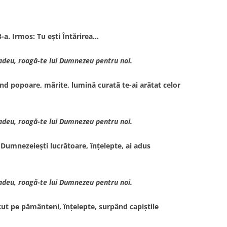
-a. Irmos: Tu eşti Întărirea…
Tadeu, roagă-te lui Dumnezeu pentru noi.
d popoare, mărite, lumină curată te-ai arătat celor
Tadeu, roagă-te lui Dumnezeu pentru noi.
e Dumnezeieşti lucrătoare, înţelepte, ai adus
Tadeu, roagă-te lui Dumnezeu pentru noi.
cut pe pământeni, înţelepte, surpând capiştile