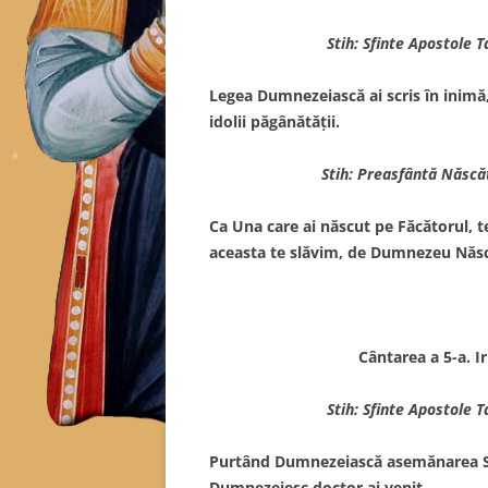
Stih: Sfinte Apostole 
Legea Dumnezeiască ai scris în inimă, 
idolii păgânătăţii.
Stih: Preasfântă Născă
Ca Una care ai născut pe Făcătorul, t
aceasta te slăvim, de Dumnezeu Născ
Cântarea a 5-a. 
Stih: Sfinte Apostole 
Purtând Dumnezeiască asemănarea Stăp
Dumnezeiesc doctor ai venit.