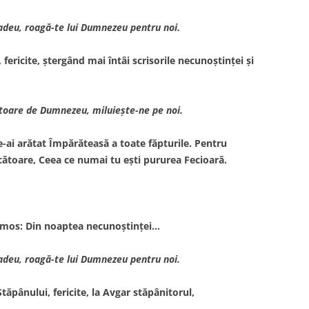
Tadeu, roagă-te lui Dumnezeu pentru noi.
fericite, ştergând mai întâi scrisorile necunoştinţei şi
toare de Dumnezeu, miluieşte-ne pe noi.
e-ai arătat Împărăteasă a toate făpturile. Pentru
ătoare, Ceea ce numai tu eşti pururea Fecioară.
Irmos: Din noaptea necunoştinţei…
Tadeu, roagă-te lui Dumnezeu pentru noi.
ânului, fericite, la Avgar stăpânitorul,