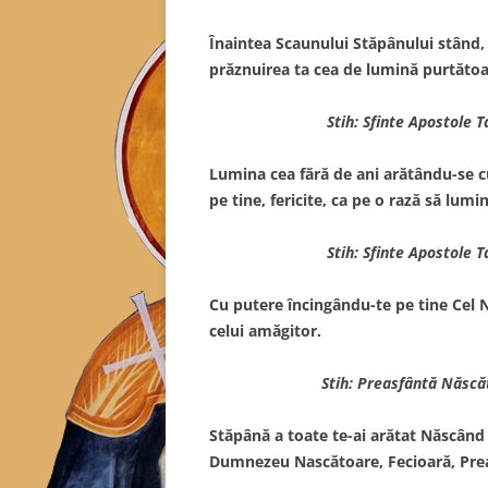
Înaintea Scaunului Stăpânului stând,
prăznuirea ta cea de lumină purtătoa
Stih: Sfinte Apostole 
Lumina cea fără de ani arătându-se cu
pe tine, fericite, ca pe o rază să lumi
Stih: Sfinte Apostole 
Cu putere încingându-te pe tine Cel Neb
celui amăgitor.
Stih: Preasfântă Născă
Stăpână a toate te-ai arătat Născând 
Dumnezeu Nascătoare, Fecioară, Pre