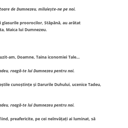
toare de Dumnezeu, miluieşte-ne pe noi.
i glasurile proorocilor, Stăpână, au arătat
 ta, Maica lui Dumnezeu.
Auzit-am, Doamne, Taina iconomiei Tale…
Tadeu, roagă-te lui Dumnezeu pentru noi.
ştile cunoştinţe şi Darurile Duhului, ucenice Tadeu,
Tadeu, roagă-te lui Dumnezeu pentru noi.
ind, preafericite, pe cei neînvăţaţi ai luminat, să