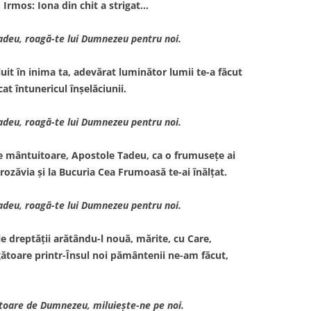
 Irmos: Iona din chit a strigat…
Tadeu, roagă-te lui Dumnezeu pentru noi.
uit în inima ta, adevărat luminător lumii te-a făcut
cat întunericul înşelăciunii.
Tadeu, roagă-te lui Dumnezeu pentru noi.
le mântuitoare, Apostole Tadeu, ca o frumuseţe ai
rozăvia şi la Bucuria Cea Frumoasă te-ai înălţat.
Tadeu, roagă-te lui Dumnezeu pentru noi.
le dreptăţii arătându-l nouă, mărite, cu Care,
egătoare printr-Însul noi pământenii ne-am făcut,
toare de Dumnezeu, miluieşte-ne pe noi.