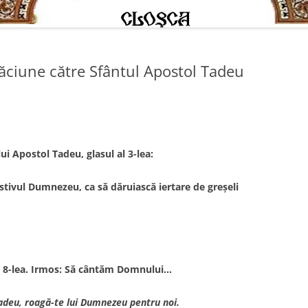
ăciune către Sfântul Apostol Tadeu
ui Apostol Tadeu, glasul al 3-lea:
stivul Dumnezeu, ca să dăruiască iertare de greşeli
al 8-lea. Irmos: Să cântăm Domnului…
Tadeu, roagă-te lui Dumnezeu pentru noi.