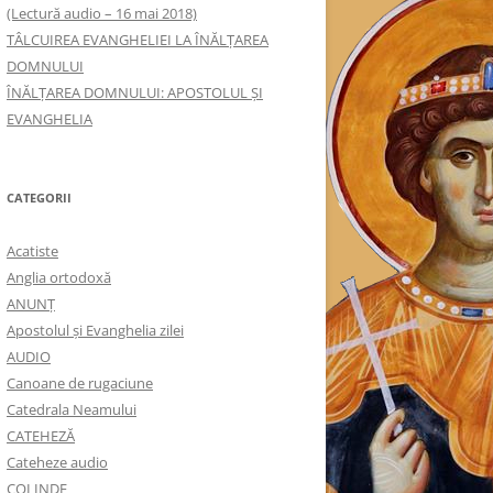
(Lectură audio – 16 mai 2018)
TÂLCUIREA EVANGHELIEI LA ÎNĂLŢAREA
DOMNULUI
ÎNĂLŢAREA DOMNULUI: APOSTOLUL ȘI
EVANGHELIA
CATEGORII
Acatiste
Anglia ortodoxă
ANUNŢ
Apostolul şi Evanghelia zilei
AUDIO
Canoane de rugaciune
Catedrala Neamului
CATEHEZĂ
Cateheze audio
COLINDE