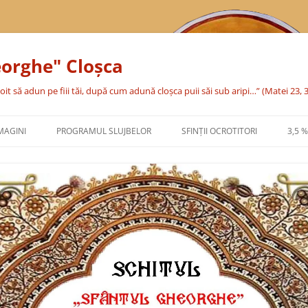
eorghe" Cloşca
oit să adun pe fiii tăi, după cum adună cloşca puii săi sub aripi…” (Matei 23, 
MAGINI
PROGRAMUL SLUJBELOR
SFINŢII OCROTITORI
3,5 
SFÂNTA CUVIOASĂ PARASCHEVA
SFÂNTUL MARE MUCENIC
GHEORGHE