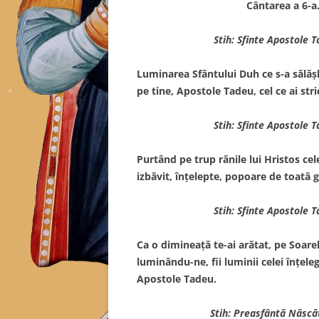
Cântarea a 6-a.
Stih: Sfinte Apostole 
Luminarea Sfântului Duh ce s-a sălăşl
pe tine, Apostole Tadeu, cel ce ai stri
Stih: Sfinte Apostole 
Purtând pe trup rănile lui Hristos ce
izbăvit, înţelepte, popoare de toată g
Stih: Sfinte Apostole 
Ca o dimineaţă te-ai arătat, pe Soare
luminându-ne, fii luminii celei înţel
Apostole Tadeu.
Stih: Preasfântă Născă