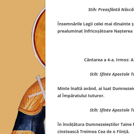
Stih: Preasfântă Născă
Însemnările Legii celei mai dinainte ş
prealuminat înfricoşătoare Naşterea
Cântarea a 4-a. Irmos: 
Stih: Sfinte Apostole 
Minte înaltă având, ai luat Dumnezeie
al Împăratului tuturor.
Stih: Sfinte Apostole 
În învăţătura Dumnezeieştilor Taine fi
cinstească Treimea Cea de o Fiinţă.