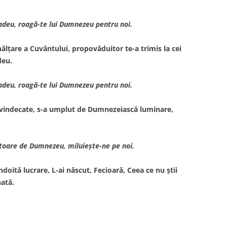
Tadeu, roagă-te lui Dumnezeu pentru noi.
lţare a Cuvântului, propovăduitor te-a trimis la cei
deu.
Tadeu, roagă-te lui Dumnezeu pentru noi.
e vindecate, s-a umplut de Dumnezeiască luminare,
toare de Dumnezeu, miluieşte-ne pe noi.
doită lucrare, L-ai născut, Fecioară, Ceea ce nu ştii
ată.