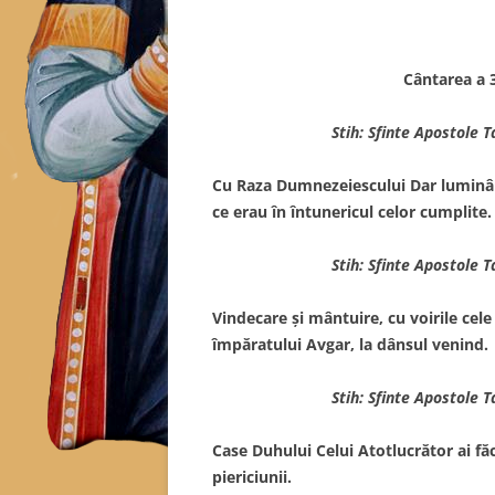
Cântarea a 3
Stih: Sfinte Apostole 
Cu Raza Dumnezeiescului Dar luminân
ce erau în întunericul celor cumplite.
Stih: Sfinte Apostole 
Vindecare şi mântuire, cu voirile cel
împăratului Avgar, la dânsul venind.
Stih: Sfinte Apostole 
Case Duhului Celui Atotlucrător ai fă
piericiunii.