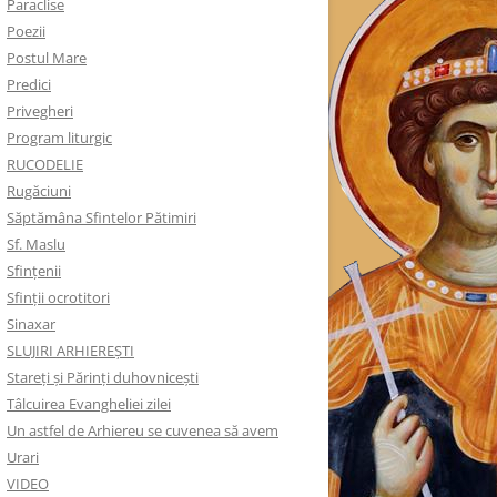
Paraclise
Poezii
Postul Mare
Predici
Privegheri
Program liturgic
RUCODELIE
Rugăciuni
Săptămâna Sfintelor Pătimiri
Sf. Maslu
Sfințenii
Sfinții ocrotitori
Sinaxar
SLUJIRI ARHIEREȘTI
Stareți și Părinți duhovnicești
Tâlcuirea Evangheliei zilei
Un astfel de Arhiereu se cuvenea să avem
Urari
VIDEO