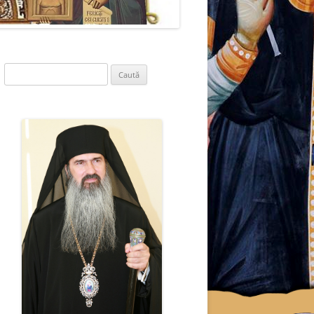
Caută
după: