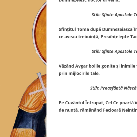
Stih: Sfinte Apostole 
Sfinţitul Toma după Dumnezeiasca Înă
ce aveau trebuinţă, Preaînţelepte Ta
Stih: Sfinte Apostole 
Văzând Avgar bolile gonite şi inimil
prin mijlocirile tale.
Stih: Preasfântă Născă
Pe Cuvântul Întrupat, Cel Ce poartă în
de nuntă, rămânând Fecioară Neîntin