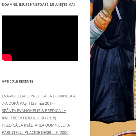
DOAMNE, IISUSE HRISTOASE, MILUIEŞTE-MĂ!
ARTICOLE RECENTE
EVANGHELIA ȘI PREDICA LA DUMINICA A
7-A DUPĂ PAȘTI (28 mai 2017)
SFÂNTA EVANGHELIE & PREDICĂ LA
ÎNĂLŢAREA DOMNULUI (2018)
PREDICĂ LA ÎNĂLŢAREA DOMNULUI A
PĂRINTELUI PLACIDE DESEILLE (2006)