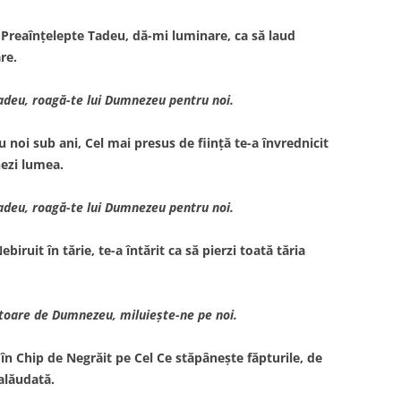
 Preaînţelepte Tadeu, dă-mi luminare, ca să laud
re.
Tadeu, roagă-te lui Dumnezeu pentru noi.
 noi sub ani, Cel mai presus de fiinţă te-a învrednicit
nezi lumea.
Tadeu, roagă-te lui Dumnezeu pentru noi.
iruit în tărie, te-a întărit ca să pierzi toată tăria
toare de Dumnezeu, miluieşte-ne pe noi.
în Chip de Negrăit pe Cel Ce stăpâneşte făpturile, de
alăudată.