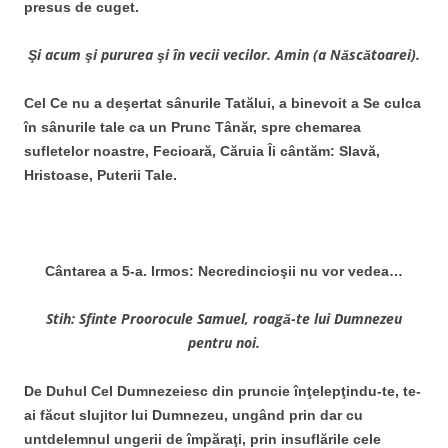
presus de cuget.
Şi acum şi pururea şi în vecii vecilor. Amin (a Născătoarei).
Cel Ce nu a deşertat sânurile Tatălui, a binevoit a Se culca
în sânurile tale ca un Prunc Tânăr, spre chemarea
sufletelor noastre, Fecioară, Căruia Îi cântăm: Slavă,
Hristoase, Puterii Tale.
Cântarea a 5-a. Irmos: Necredincioşii nu vor vedea…
Stih: Sfinte Proorocule Samuel, roagă-te lui Dumnezeu
pentru noi.
De Duhul Cel Dumnezeiesc din pruncie înţelepţindu-te, te-
ai făcut slujitor lui Dumnezeu, ungând prin dar cu
untdelemnul ungerii de împăraţi, prin insuflările cele