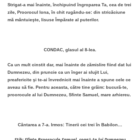
Strigat-a mai înainte, închipuind îngroparea Ta, cea de trei
zile, Proorocul Iona, în chit rugându-se: din stricăciune
mă mântuieşte, Iisuse Împărate al puterilor.
CONDAC, glasul al 8-lea.
Ca un mult cinstit dar, mai înainte de zămislire fiind dat lui
Dumnezeu, din pruncie ca un înger ai slujit Lui,
preafericite şi te-ai învrednicit mai înainte a spune cele ce
aveau să fie. Pentru aceasta, către tine grăim: bucură-te,
proorocule al lui Dumnezeu, Sfinte Samuel, mare arhiereu.
Cântarea a 7-a. Irmos: Tinerii cei trei în Babilon…
Stih: Sfinte Proorocule Samuel, roagă-te lui Dumnezeu