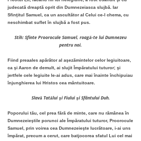
judecată dreaptă oprit din Dumnezeiasca slujbă. Iar
Sfinţitul Samuel, ca un ascultător al Celui ce-l chema, cu
neschimbat suflet în slujbă a fost pus.
Stih: Sfinte Proorocule Samuel, roagă-te lui Dumnezeu
pentru noi.
Fiind preaales apărător al aşezămintelor celor legiuitoare,
ca şi Aaron de demult, ai slujit Împăratului tuturor; şi
jertfele cele legiuite le-ai adus, care mai înainte închipuiau
înjunghierea lui Hristos cea mântuitoare.
Slavă Tatălui şi Fiului şi Sfântului Duh.
Poporului tău, cel prea fără de minte, care nu rămânea în
Dumnezeieştile porunci ale Împăratului tuturor, Proorocule
Samuel, prin voirea cea Dumnezeieşte lucrătoare, i-ai uns
împărat, precum a cerut, care batjocorea sfatul Lui cel mai