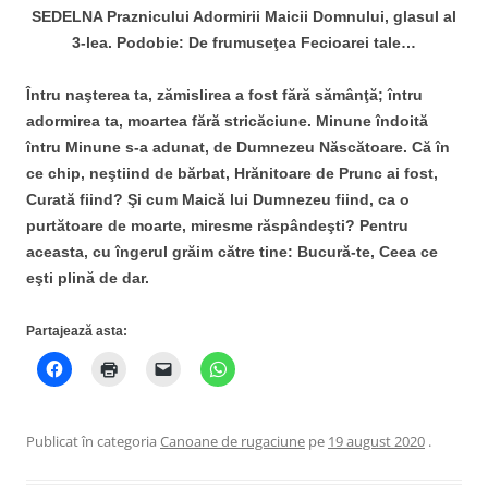
SEDELNA Praznicului Adormirii Maicii Domnului, glasul al
3-lea. Podobie: De frumuseţea Fecioarei tale…
Întru naşterea ta, zămislirea a fost fără sămânţă; întru
adormirea ta, moartea fără stricăciune. Minune îndoită
întru Minune s-a adunat, de Dumnezeu Născătoare. Că în
ce chip, neştiind de bărbat, Hrănitoare de Prunc ai fost,
Curată fiind? Şi cum Maică lui Dumnezeu fiind, ca o
purtătoare de moarte, miresme răspândeşti? Pentru
aceasta, cu îngerul grăim către tine: Bucură-te, Ceea ce
eşti plină de dar.
Partajează asta:
Publicat în categoria
Canoane de rugaciune
pe
19 august 2020
.