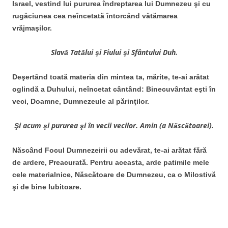
Israel, vestind lui pururea îndreptarea lui Dumnezeu şi cu
rugăciunea cea neîncetată întorcând vătămarea
vrăjmaşilor.
Slavă Tatălui şi Fiului şi Sfântului Duh.
Deşertând toată materia din mintea ta, mărite, te-ai arătat
oglindă a Duhului, neîncetat cântând: Binecuvântat eşti în
veci, Doamne, Dumnezeule al părinţilor.
Şi acum şi pururea şi în vecii vecilor. Amin (a Născătoarei).
Născând Focul Dumnezeirii cu adevărat, te-ai arătat fără
de ardere, Preacurată. Pentru aceasta, arde patimile mele
cele materialnice, Născătoare de Dumnezeu, ca o Milostivă
şi de bine Iubitoare.