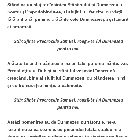
Stând ca un slujitor înaintea Stăpânului şi Dumnezeului
nostru şi împodobindu-te, ai slujit Lui, fericite, cu viaţă
fără prihană, primind arătările cele Dumnezeieşti şi lămurit
ai proorocit.
Stih: Sfinte Proorocule Samuel, roagă-te lui Dumnezeu
pentru noi.
Arătatu-te-ai din pântecele maicii tale, pururea mărite, vas
Preasfinţitului Duh şi cu sfinţitul veşmânt împreună
crescând, bine ai slujit lui Dumnezeu, cu blândeţea inimii
şi cu frumuseţea minţii, preafericite.
Stih: Sfinte Proorocule Samuel, roagă-te lui Dumnezeu
pentru noi.
Astăzi pomenirea ta, de Dumnezeu purtătorule, ne-a
răsărit nouă ca soarele, cu preaîndestulată strălucire a
darurilor, luminând sufletele celor ce te cinstesc pe tine şi