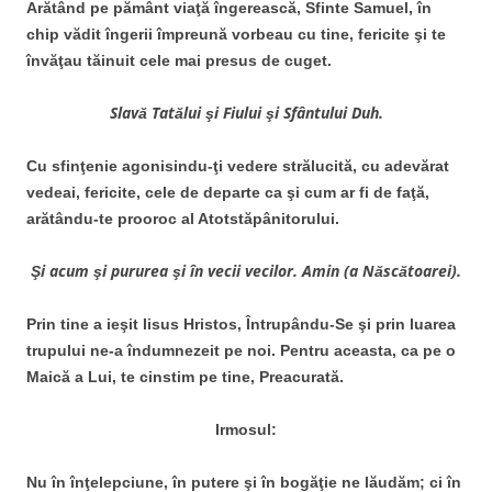
Arătând pe pământ viaţă îngerească, Sfinte Samuel, în
chip vădit îngerii împreună vorbeau cu tine, fericite şi te
învăţau tăinuit cele mai presus de cuget.
Slavă Tatălui şi Fiului şi Sfântului Duh.
Cu sfinţenie agonisindu-ţi vedere strălucită, cu adevărat
vedeai, fericite, cele de departe ca şi cum ar fi de faţă,
arătându-te prooroc al Atotstăpânitorului.
Şi acum şi pururea şi în vecii vecilor. Amin (a Născătoarei).
Prin tine a ieşit Iisus Hristos, Întrupându-Se şi prin luarea
trupului ne-a îndumnezeit pe noi. Pentru aceasta, ca pe o
Maică a Lui, te cinstim pe tine, Preacurată.
Irmosul:
Nu în înţelepciune, în putere şi în bogăţie ne lăudăm; ci în