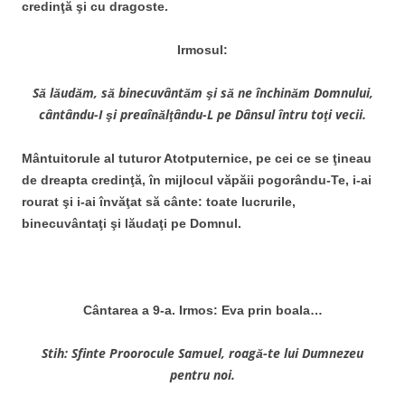
credinţă şi cu dragoste.
Irmosul:
S
ă lăudăm, să binecuvântăm şi să ne
închinăm Domnului,
cântându-I şi preaî
nălţându-L pe Dânsul întru toţi vecii.
Mântuitorule al tuturor Atotputernice, pe cei ce se ţineau
de dreapta credinţă, în mijlocul văpăii pogorându-Te, i-ai
rourat şi i-ai învăţat să cânte: toate lucrurile,
binecuvântaţi şi lăudaţi pe Domnul.
Cântarea a 9-a. Irmos: Eva prin boala…
Stih: Sfinte Proorocule Samuel, roagă-te lui Dumnezeu
pentru noi.