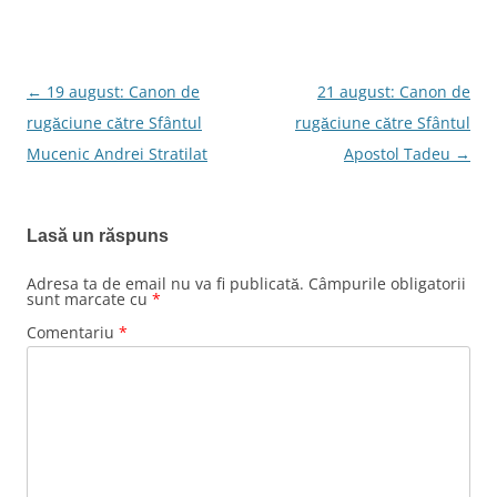
←
19 august: Canon de
21 august: Canon de
Navigare
rugăciune către Sfântul
rugăciune către Sfântul
în
Mucenic Andrei Stratilat
Apostol Tadeu
→
articole
Lasă un răspuns
Adresa ta de email nu va fi publicată.
Câmpurile obligatorii
sunt marcate cu
*
Comentariu
*