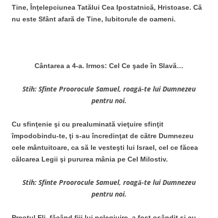
Tine, Înţelepciunea Tatălui Cea Ipostatnică, Hristoase. Că
nu este Sfânt afară de Tine, Iubitorule de oameni.
Cântarea a 4-a. Irmos: Cel Ce şade în Slavă…
Stih: Sfinte Proorocule Samuel, roagă-te lui Dumnezeu
pentru noi.
Cu sfinţenie şi cu prealuminată vieţuire sfinţit
împodobindu-te, ţi s-au încredinţat de către Dumnezeu
cele mântuitoare, ca să le vesteşti lui Israel, cel ce făcea
călcarea Legii şi pururea mânia pe Cel Milostiv.
Stih: Sfinte Proorocule Samuel, roagă-te lui Dumnezeu
pentru noi.
Preotul Eli, făcând fiii lui nelegiuire, a fost osândit şi cu