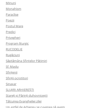
Minuni
Monahism
Paraclise
Poezii
Postul Mare
Predici
Privegheri
Program liturgic
RUCODELIE
Rugăciuni
Săptămâna Sfintelor Pătimiri
Sf. Maslu
Sfințenii
Sfinții ocrotitori
Sinaxar
SLUJIRI ARHIEREȘTI
Stareți și Părinți duhovnicești
Tâlcuirea Evangheliei zilei
Un astfel de Arhiereu se cuvenea să avem