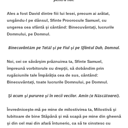
Ales a fost David dintre fiii lui Iesei, precum ai arătat,
ungându-l pe dânsul, Sfinte Proorocule Samuel, cu
ungerea cea sfântă şi cântând: Binecuvântaţi, lucrurile
Domnului, pe Domnul.
Binecuv
ântăm pe Tatăl şi pe Fiul şi pe Sfântul Duh, Domnul.
Noi, cei ce săvârşim prăznuirea ta, Sfinte Samuel,
împreună vorbitorule cu drepţii, să dobândim prin
rugăciunile tale Împărăţia cea de sus, cântând:
Binecuvântaţi, toate lucrurile Domnului, pe Domnul.
Şi acum şi pururea şi în vecii vecilor. Amin (a Născătoarei).
Învredniceşte-mă pe mine de milostivirea ta, Milostivă şi
Iubitoare de bine Stăpână şi mă scapă pe mine din gheenă
şi din cel mai din afară întuneric, ca să te cinstesc cu