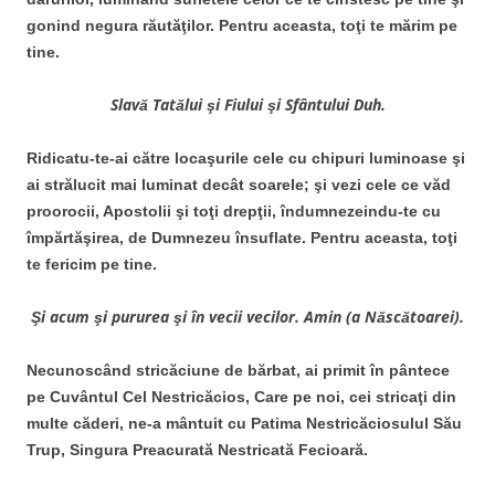
gonind negura răutăţilor. Pentru aceasta, toţi te mărim pe
tine.
Slavă Tatălui şi Fiului şi Sfântului Duh.
Ridicatu-te-ai către locaşurile cele cu chipuri luminoase şi
ai strălucit mai luminat decât soarele; şi vezi cele ce văd
proorocii, Apostolii şi toţi drepţii, îndumnezeindu-te cu
împărtăşirea, de Dumnezeu însuflate. Pentru aceasta, toţi
te fericim pe tine.
Şi acum şi pururea şi în vecii vecilor. Amin (a Născătoarei).
Necunoscând stricăciune de bărbat, ai primit în pântece
pe Cuvântul Cel Nestricăcios, Care pe noi, cei stricaţi din
multe căderi, ne-a mântuit cu Patima
Nestricăciosulul Său
Trup, Singura Preacurată Nestricată Fecioară.