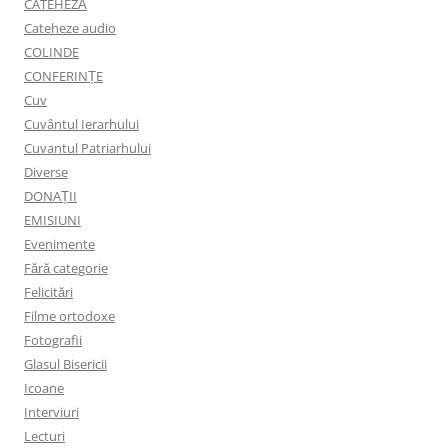
CATEHEZĂ
Cateheze audio
COLINDE
CONFERINȚE
Cuv
Cuvântul Ierarhului
Cuvantul Patriarhului
Diverse
DONAȚII
EMISIUNI
Evenimente
Fără categorie
Felicitări
Filme ortodoxe
Fotografii
Glasul Bisericii
Icoane
Interviuri
Lecturi