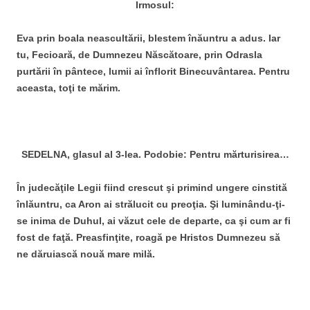
Irmosul:
Eva prin boala neascultării, blestem înăuntru a adus. Iar
tu, Fecioară, de Dumnezeu Născătoare, prin Odrasla
purtării în pântece, lumii ai înflorit Binecuvântarea. Pentru
aceasta, toţi te mărim.
SEDELNA, glasul al 3-lea. Podobie: Pentru mărturisirea…
În judecăţile Legii fiind crescut şi primind ungere cinstită
înlăuntru, ca Aron ai strălucit cu preoţia. Şi luminându-ţi-
se inima de Duhul, ai văzut cele de departe, ca şi cum ar fi
fost de faţă. Preasfinţite, roagă pe Hristos Dumnezeu să
ne dăruiască nouă mare milă.