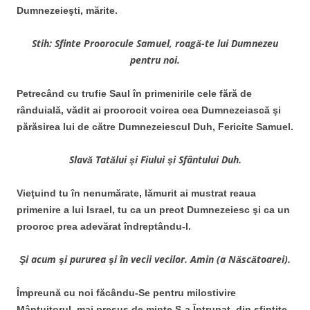
Dumnezeieşti, mărite.
Stih: Sfinte Proorocule Samuel, roagă-te lui Dumnezeu
pentru noi.
Petrecând cu trufie Saul în primenirile cele fără de
rânduială, vădit ai proorocit voirea cea Dumnezeiască şi
părăsirea lui de către Dumnezeiescul Duh, Fericite Samuel.
Slavă Tatălui şi Fiului şi Sfântului Duh.
Vieţuind tu în nenumărate, lămurit ai mustrat reaua
primenire a lui Israel, tu ca un preot Dumnezeiesc şi ca un
prooroc prea adevărat îndreptându-l.
Şi acum şi pururea şi în vecii vecilor. Amin (a Născătoarei).
Împreună cu noi făcându-Se pentru milostivire
Mântuitorul, mai presus de minte S-a Întrupat, din sfinţite