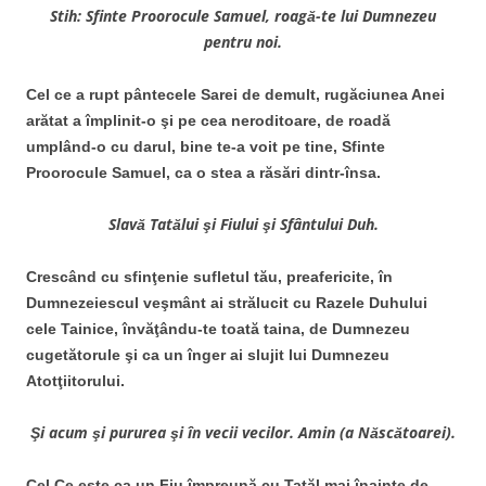
Stih: Sfinte Proorocule Samuel, roagă-te lui Dumnezeu
pentru noi.
Cel ce a rupt pântecele Sarei de demult, rugăciunea Anei
arătat a împlinit-o şi pe cea neroditoare, de roadă
umplând-o cu darul, bine te-a voit pe tine, Sfinte
Proorocule Samuel, ca o stea a răsări dintr-însa.
Slavă Tatălui şi Fiului şi Sfântului Duh.
Crescând cu sfinţenie sufletul tău, preafericite, în
Dumnezeiescul veşmânt ai strălucit cu Razele Duhului
cele Tainice, învăţându-te toată taina, de Dumnezeu
cugetătorule şi ca un înger ai slujit lui Dumnezeu
Atotţiitorului.
Şi acum şi pururea şi în vecii vecilor. Amin (a Născătoarei).
Cel Ce este ca un Fiu împreună cu Tatăl mai înainte de