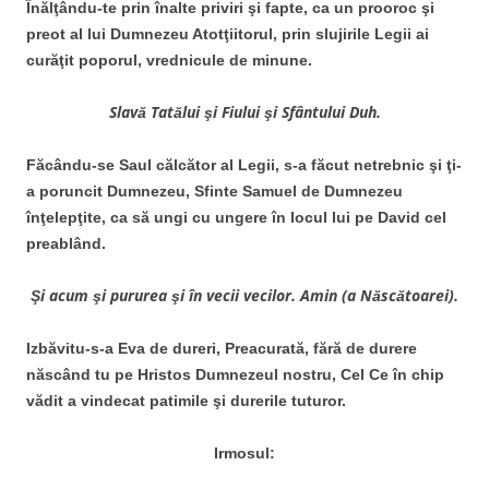
Înălţându-te prin înalte priviri şi fapte, ca un prooroc şi
preot al lui Dumnezeu Atotţiitorul, prin slujirile Legii ai
curăţit poporul, vrednicule de minune.
Slavă Tatălui şi Fiului şi Sfântului Duh.
Făcându-se Saul călcător al Legii, s-a făcut netrebnic şi ţi-
a
poruncit Dumnezeu, Sfinte Samuel de Dumnezeu
înţelepţite, ca să ungi cu ungere în locul lui pe David cel
preablând.
Şi acum şi pururea şi în vecii vecilor. Amin (a Născătoarei).
Izbăvitu-s-a Eva de dureri, Preacurată, fără de durere
născând tu pe Hristos Dumnezeul nostru, Cel Ce în chip
vădit a vindecat patimile şi durerile tuturor.
Irmosul: