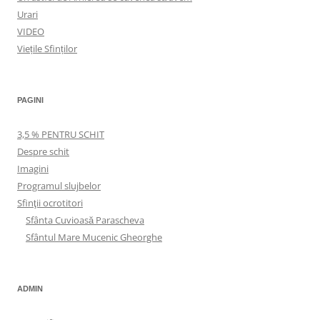
Urari
VIDEO
Viețile Sfinților
PAGINI
3,5 % PENTRU SCHIT
Despre schit
Imagini
Programul slujbelor
Sfinţii ocrotitori
Sfânta Cuvioasă Parascheva
Sfântul Mare Mucenic Gheorghe
ADMIN