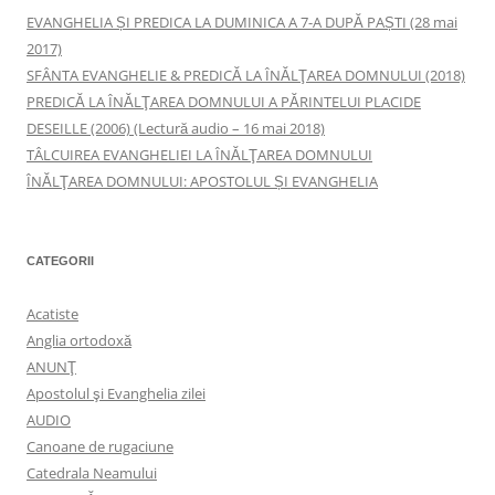
EVANGHELIA ȘI PREDICA LA DUMINICA A 7-A DUPĂ PAȘTI (28 mai
2017)
SFÂNTA EVANGHELIE & PREDICĂ LA ÎNĂLŢAREA DOMNULUI (2018)
PREDICĂ LA ÎNĂLŢAREA DOMNULUI A PĂRINTELUI PLACIDE
DESEILLE (2006) (Lectură audio – 16 mai 2018)
TÂLCUIREA EVANGHELIEI LA ÎNĂLŢAREA DOMNULUI
ÎNĂLŢAREA DOMNULUI: APOSTOLUL ȘI EVANGHELIA
CATEGORII
Acatiste
Anglia ortodoxă
ANUNŢ
Apostolul şi Evanghelia zilei
AUDIO
Canoane de rugaciune
Catedrala Neamului