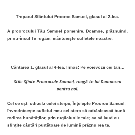
Troparul Sfântului Prooroc Samuel, glasul al 2-lea:
A proorocului Tău Samuel pomenire, Doamne, prăznuind,
printr-însul Te rugăm, mântuieşte sufletele noastre.
Cântarea 1, glasul al 4-lea. Irmos: Pe voievozii cei tari…
Stih: Sfinte Proorocule Samuel, roagă-te lui Dumnezeu
pentru noi.
Cel ce eşti odrasla celei sterpe, Înţelepte Prooroc Samuel,
învredniceşte sufletul meu cel sterp să odrăslească bună
rodirea bunătăţilor, prin rugăciunile tale; ca să laud cu
sfinţite cântări purtătoare de lumină prăznuirea ta.