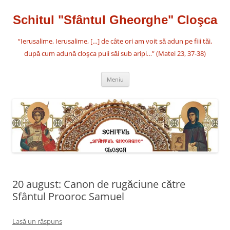
Sari
la
conținut
Schitul "Sfântul Gheorghe" Cloşca
“Ierusalime, Ierusalime, […] de câte ori am voit să adun pe fiii tăi,
după cum adună cloşca puii săi sub aripi…” (Matei 23, 37-38)
Meniu
20 august: Canon de rugăciune către
Sfântul Prooroc Samuel
Lasă un răspuns