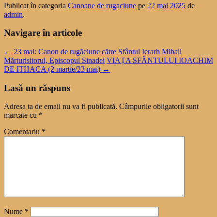
Publicat în categoria
Canoane de rugaciune
pe
22 mai 2025
de
admin
.
Navigare în articole
←
23 mai: Canon de rugăciune către Sfântul Ierarh Mihail
Mărturisitorul, Episcopul Sinadei
VIAȚA SFÂNTULUI IOACHIM
DE ITHACA (2 martie/23 mai)
→
Lasă un răspuns
Adresa ta de email nu va fi publicată.
Câmpurile obligatorii sunt
marcate cu
*
Comentariu
*
Nume
*