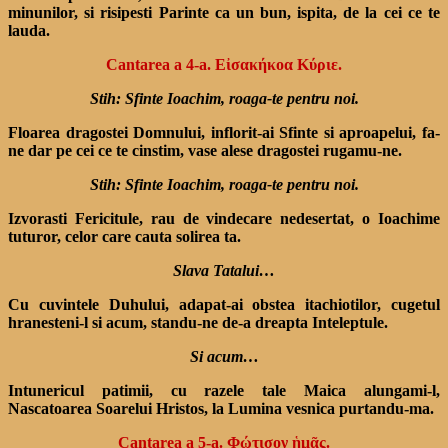
minunilor, si risipesti Parinte ca un bun, ispita, de la cei ce te
lauda.
Cantarea a 4-a. Εἰσακήκοα Κύριε.
Stih: Sfinte Ioachim, roaga-te pentru noi.
Floarea dragostei Domnului, inflorit-ai Sfinte si aproapelui, fa-
ne dar pe cei ce te cinstim, vase alese dragostei rugamu-ne.
Stih: Sfinte Ioachim, roaga-te pentru noi.
Izvorasti Fericitule, rau de vindecare nedesertat, o Ioachime
tuturor, celor care cauta solirea ta.
Slava Tatalui…
Cu cuvintele Duhului, adapat-ai obstea itachiotilor, cugetul
hranesteni-l si acum, standu-ne de-a dreapta Inteleptule.
Si acum…
Intunericul patimii, cu razele tale Maica alungami-l,
Nascatoarea Soarelui Hristos, la Lumina vesnica purtandu-ma.
Cantarea a 5-a. Φώτισον ἡμᾶς.