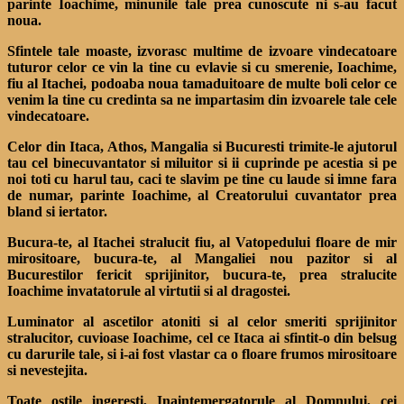
parinte Ioachime, minunile tale prea cunoscute ni s-au facut
noua.
Sfintele tale moaste, izvorasc multime de izvoare vindecatoare
tuturor celor ce vin la tine cu evlavie si cu smerenie, Ioachime,
fiu al Itachei, podoaba noua tamaduitoare de multe boli celor ce
venim la tine cu credinta sa ne impartasim din izvoarele tale cele
vindecatoare.
Celor din Itaca, Athos, Mangalia si Bucuresti trimite-le ajutorul
tau cel binecuvantator si miluitor si ii cuprinde pe acestia si pe
noi toti cu harul tau, caci te slavim pe tine cu laude si imne fara
de numar, parinte Ioachime, al Creatorului cuvantator prea
bland si iertator.
Bucura-te, al Itachei stralucit fiu, al Vatopedului floare de mir
mirositoare, bucura-te, al Mangaliei nou pazitor si al
Bucurestilor fericit sprijinitor, bucura-te, prea stralucite
Ioachime invatatorule al virtutii si al dragostei.
Luminator al ascetilor atoniti si al celor smeriti sprijinitor
stralucitor, cuvioase Ioachime, cel ce Itaca ai sfintit-o din belsug
cu darurile tale, si i-ai fost vlastar ca o floare frumos mirositoare
si nevestejita.
Toate ostile ingeresti, Inaintemergatorule al Domnului, cei