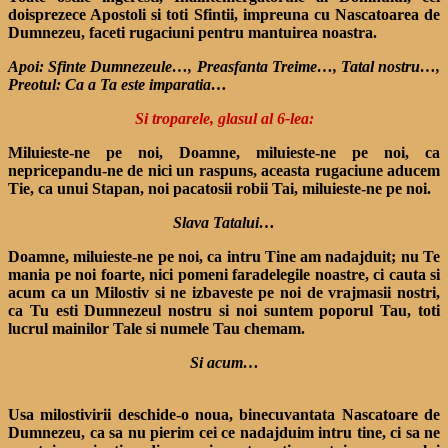
doisprezece Apostoli si toti Sfintii, impreuna cu Nascatoarea de
Dumnezeu, faceti rugaciuni pentru mantuirea noastra.
Apoi: Sfinte Dumnezeule…, Preasfanta Treime…, Tatal nostru…,
Preotul: Ca a Ta este imparatia…
Si troparele, glasul al 6-lea:
Miluieste-ne pe noi, Doamne, miluieste-ne pe noi, ca
nepricepandu-ne de nici un raspuns, aceasta rugaciune aducem
Tie, ca unui Stapan, noi pacatosii robii Tai, miluieste-ne pe noi.
Slava Tatalui…
Doamne, miluieste-ne pe noi, ca intru Tine am nadajduit; nu Te
mania pe noi foarte, nici pomeni faradelegile noastre, ci cauta si
acum ca un Milostiv si ne izbaveste pe noi de vrajmasii nostri,
ca Tu esti Dumnezeul nostru si noi suntem poporul Tau, toti
lucrul mainilor Tale si numele Tau chemam.
Si acum…
Usa milostivirii deschide-o noua, binecuvantata Nascatoare de
Dumnezeu, ca sa nu pierim cei ce nadajduim intru tine, ci sa ne