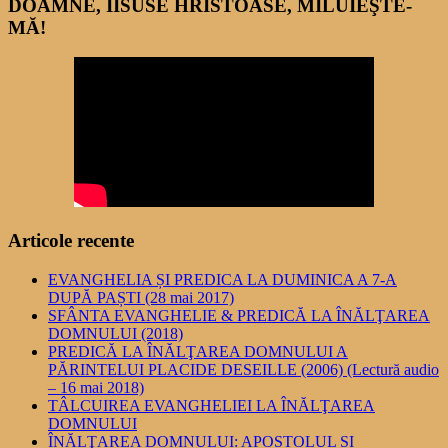
DOAMNE, IISUSE HRISTOASE, MILUIEŞTE-
MĂ!
Articole recente
EVANGHELIA ȘI PREDICA LA DUMINICA A 7-A
DUPĂ PAȘTI (28 mai 2017)
SFÂNTA EVANGHELIE & PREDICĂ LA ÎNĂLŢAREA
DOMNULUI (2018)
PREDICĂ LA ÎNĂLŢAREA DOMNULUI A
PĂRINTELUI PLACIDE DESEILLE (2006) (Lectură audio
– 16 mai 2018)
TÂLCUIREA EVANGHELIEI LA ÎNĂLŢAREA
DOMNULUI
ÎNĂLŢAREA DOMNULUI: APOSTOLUL ȘI