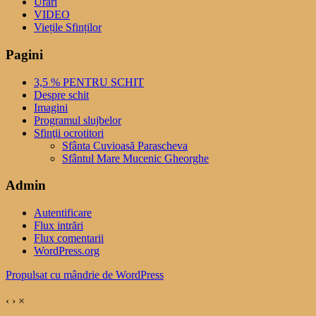
Urari
VIDEO
Viețile Sfinților
Pagini
3,5 % PENTRU SCHIT
Despre schit
Imagini
Programul slujbelor
Sfinţii ocrotitori
Sfânta Cuvioasă Parascheva
Sfântul Mare Mucenic Gheorghe
Admin
Autentificare
Flux intrări
Flux comentarii
WordPress.org
Propulsat cu mândrie de WordPress
‹
›
×