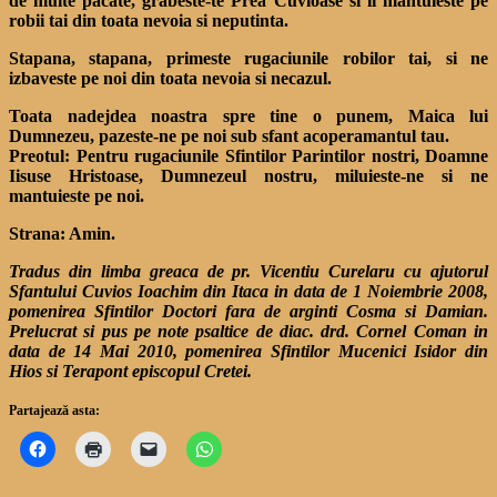
de multe pacate, grabeste-te Prea Cuvioase si ii mantuieste pe
robii tai din toata nevoia si neputinta.
Stapana, stapana, primeste rugaciunile robilor tai, si ne
izbaveste pe noi din toata nevoia si necazul.
Toata nadejdea noastra spre tine o punem, Maica lui
Dumnezeu, pazeste-ne pe noi sub sfant acoperamantul tau.
Preotul: Pentru rugaciunile Sfintilor Parintilor nostri, Doamne
Iisuse Hristoase, Dumnezeul nostru, miluieste-ne si ne
mantuieste pe noi.
Strana: Amin.
Tradus din limba greaca de pr. Vicentiu Curelaru cu ajutorul
Sfantului Cuvios Ioachim din Itaca in data de 1 Noiembrie 2008,
pomenirea Sfintilor Doctori fara de arginti Cosma si Damian.
Prelucrat si pus pe note psaltice de diac. drd. Cornel Coman in
data de 14 Mai 2010, pomenirea Sfintilor Mucenici Isidor din
Hios si Terapont episcopul Cretei.
Partajează asta: