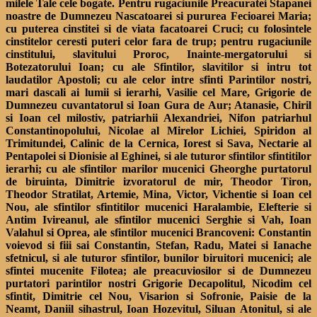
milele Tale cele bogate. Pentru rugaciunile Preacuratei Stapanei
noastre de Dumnezeu Nascatoarei si pururea Fecioarei Maria;
cu puterea cinstitei si de viata facatoarei Cruci; cu folosintele
cinstitelor ceresti puteri celor fara de trup; pentru rugaciunile
cinstitului, slavitului Proroc, Inainte-mergatorului si
Botezatorului Ioan; cu ale Sfintilor, slavitilor si intru tot
laudatilor Apostoli; cu ale celor intre sfinti Parintilor nostri,
mari dascali ai lumii si ierarhi, Vasilie cel Mare, Grigorie de
Dumnezeu cuvantatorul si Ioan Gura de Aur; Atanasie, Chiril
si Ioan cel milostiv, patriarhii Alexandriei, Nifon patriarhul
Constantinopolului, Nicolae al Mirelor Lichiei, Spiridon al
Trimitundei, Calinic de la Cernica, Iorest si Sava, Nectarie al
Pentapolei si Dionisie al Eghinei, si ale tuturor sfintilor sfintitilor
ierarhi; cu ale sfintilor marilor mucenici Gheorghe purtatorul
de biruinta, Dimitrie izvoratorul de mir, Theodor Tiron,
Theodor Stratilat, Artemie, Mina, Victor, Vichentie si Ioan cel
Nou, ale sfintilor sfintitilor mucenici Haralambie, Elefterie si
Antim Ivireanul, ale sfintilor mucenici Serghie si Vah, Ioan
Valahul si Oprea, ale sfintilor mucenici Brancoveni: Constantin
voievod si fiii sai Constantin, Stefan, Radu, Matei si Ianache
sfetnicul, si ale tuturor sfintilor, bunilor biruitori mucenici; ale
sfintei mucenite Filotea; ale preacuviosilor si de Dumnezeu
purtatori parintilor nostri Grigorie Decapolitul, Nicodim cel
sfintit, Dimitrie cel Nou, Visarion si Sofronie, Paisie de la
Neamt, Daniil sihastrul, Ioan Hozevitul, Siluan Atonitul, si ale