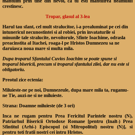
mantuim prin tine din nevoi, ca tu esti mantuirea neamului
crestinesc.
Tropar, glasul al 3-lea
Harul tau sfant, cel mult stralucitor, i-a prealuminat pe cei din
intunericul necunostintei si al robiei, prin invataturile si
minunile tale stralucite, nevoitorule, Sfinte Ioachime, odrasla
preacinstita al Itachei, roaga-l pe Hristos Dumnezeu sa ne
daruiasca noua mare si multa mila.
Dupa troparul Sfantului Cuvios Ioachim se poate spune si
troparul bisericii, precum si troparul sfantului zilei, dar nu este si
obligatoriu.
Preotul zice ectenia:
Miluieste-ne pe noi, Dumnezeule, dupa mare mila ta, rugamu-
ne Tie, auzi-ne si ne miluieste.
Strana: Doamne miluieste (de 3 ori)
Inca ne rugam pentru Prea Fericitul Parintele nostru (N),
Patriarhul Bisericii Ortodoxe Romane [pentru (Inalt-) Prea
Sfintitul (Arhi-) Episcopul (si Mitropolitul) nostru (N)], si
pentru toti fratii nostri cei intru Hristos.