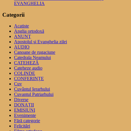
EVANGHELIA
Categorii
Acatiste
Anglia ortodoxă
ANUNŢ
Apostolul şi Evanghelia zilei
AUDIO
Canoane de rugaciune
Catedrala Neamului
CATEHEZĂ
Cateheze audio
COLINDE
CONFERINȚE
Cuv
Cuvântul Ierarhului
Cuvantul Patriarhului
Diverse
DONAȚII
EMISIUNI
Evenimente
Fără categorie
Felicitări