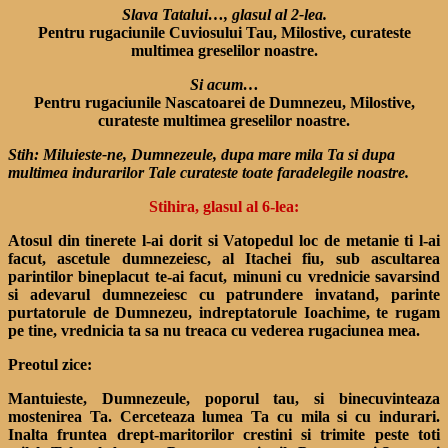
Slava Tatalui…, glasul al 2-lea.
Pentru rugaciunile Cuviosului Tau, Milostive, curateste
multimea greselilor noastre.
Si acum…
Pentru rugaciunile Nascatoarei de Dumnezeu, Milostive,
curateste multimea greselilor noastre.
Stih: Miluieste-ne, Dumnezeule, dupa mare mila Ta si dupa
multimea indurarilor Tale curateste toate faradelegile noastre.
Stihira, glasul al 6-lea:
Atosul din tinerete l-ai dorit si Vatopedul loc de metanie ti l-ai
facut, ascetule dumnezeiesc, al Itachei fiu, sub ascultarea
parintilor bineplacut te-ai facut, minuni cu vrednicie savarsind
si adevarul dumnezeiesc cu patrundere invatand, parinte
purtatorule de Dumnezeu, indreptatorule Ioachime, te rugam
pe tine, vrednicia ta sa nu treaca cu vederea rugaciunea mea.
Preotul zice:
Mantuieste, Dumnezeule, poporul tau, si binecuvinteaza
mostenirea Ta. Cerceteaza lumea Ta cu mila si cu indurari.
Inalta fruntea drept-maritorilor crestini si trimite peste toti