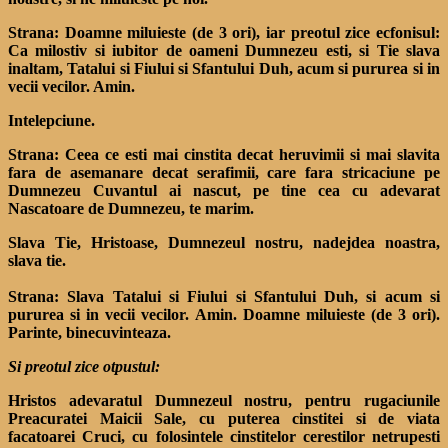
Strana: Doamne miluieste (de 3 ori), iar preotul zice ecfonisul:
Ca milostiv si iubitor de oameni Dumnezeu esti, si Tie slava
inaltam, Tatalui si Fiului si Sfantului Duh, acum si pururea si in
vecii vecilor. Amin.
Intelepciune.
Strana: Ceea ce esti mai cinstita decat heruvimii si mai slavita
fara de asemanare decat serafimii, care fara stricaciune pe
Dumnezeu Cuvantul ai nascut, pe tine cea cu adevarat
Nascatoare de Dumnezeu, te marim.
Slava Tie, Hristoase, Dumnezeul nostru, nadejdea noastra,
slava tie.
Strana: Slava Tatalui si Fiului si Sfantului Duh, si acum si
pururea si in vecii vecilor. Amin. Doamne miluieste (de 3 ori).
Parinte, binecuvinteaza.
Si preotul zice otpustul:
Hristos adevaratul Dumnezeul nostru, pentru rugaciunile
Preacuratei Maicii Sale, cu puterea cinstitei si de viata
facatoarei Cruci, cu folosintele cinstitelor cerestilor netrupesti