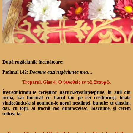
După rugăciunile începătoare:
Psalmul 142:
Doamne auzi rugăciunea mea…
Troparul. Glas 4. Ὁ ὑψωθεὶς ἐν τῷ Σταυρῷ.
Învrednicindu-te cereştilor daruri,Preaînţeleptule, în anii din
urmă,
i-ai bucurat cu harul tău pe cei credincioşi,
boala
vindecându-le şi gonindu-le norul neştiinţei, bunule; te cinstim,
dar, cu toţii,
al Itáchii rod dumnezeiesc, Ioachíme, şi cerem
solirea ta.