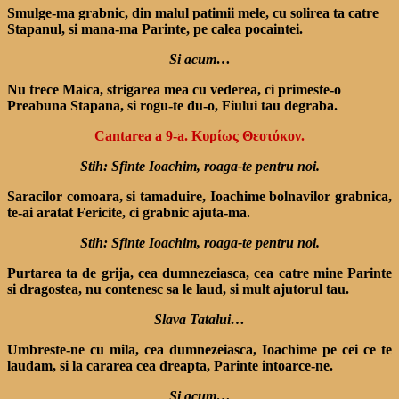
Smulge-ma grabnic, din malul patimii mele, cu solirea ta catre
Stapanul, si mana-ma Parinte, pe calea pocaintei.
Si acum…
Nu trece Maica, strigarea mea cu vederea, ci primeste-o
Preabuna Stapana, si rogu-te du-o, Fiului tau degraba.
Cantarea a 9-a. Κυρίως Θεοτόκον.
Stih: Sfinte Ioachim, roaga-te pentru noi.
Saracilor comoara, si tamaduire, Ioachime bolnavilor grabnica,
te-ai aratat Fericite, ci grabnic ajuta-ma.
Stih: Sfinte Ioachim, roaga-te pentru noi.
Purtarea ta de grija, cea dumnezeiasca, cea catre mine Parinte
si dragostea, nu contenesc sa le laud, si mult ajutorul tau.
Slava Tatalui…
Umbreste-ne cu mila, cea dumnezeiasca, Ioachime pe cei ce te
laudam, si la cararea cea dreapta, Parinte intoarce-ne.
Si acum…