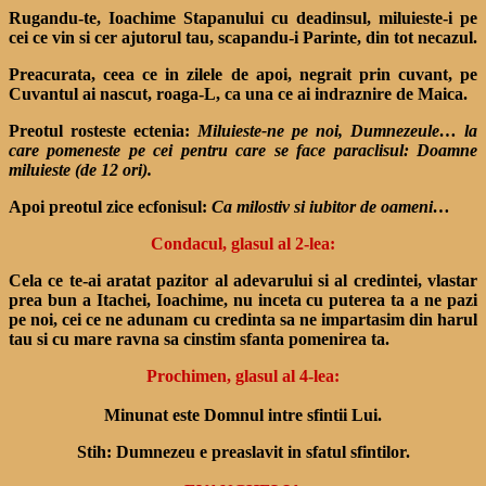
Rugandu-te, Ioachime Stapanului cu deadinsul, miluieste-i pe
cei ce vin si cer ajutorul tau, scapandu-i Parinte, din tot necazul.
Preacurata, ceea ce in zilele de apoi, negrait prin cuvant, pe
Cuvantul ai nascut, roaga-L, ca una ce ai indraznire de Maica.
Preotul rosteste ectenia:
Miluieste-ne pe noi, Dumnezeule
… la
care pomeneste pe cei pentru care se face paraclisul: Doamne
miluieste (de 12 ori).
Apoi preotul zice ecfonisul:
Ca milostiv si iubitor de oameni…
Condacul, glasul al 2-lea:
Cela ce te-ai aratat pazitor al adevarului si al credintei, vlastar
prea bun a Itachei, Ioachime, nu inceta cu puterea ta a ne pazi
pe noi, cei ce ne adunam cu credinta sa ne impartasim din harul
tau si cu mare ravna sa cinstim sfanta pomenirea ta.
Prochimen, glasul al 4-lea:
Minunat este Domnul intre sfintii Lui.
Stih: Dumnezeu e preaslavit in sfatul sfintilor.