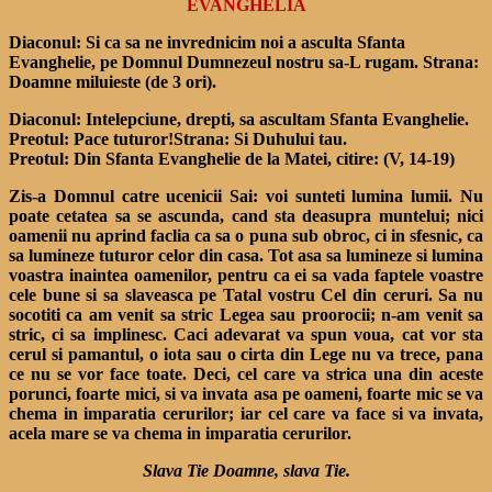
EVANGHELIA
Diaconul: Si ca sa ne invrednicim noi a asculta Sfanta
Evanghelie, pe Domnul Dumnezeul nostru sa-L rugam. Strana:
Doamne miluieste (de 3 ori).
Diaconul: Intelepciune, drepti, sa ascultam Sfanta Evanghelie.
Preotul: Pace tuturor!Strana: Si Duhului tau.
Preotul: Din Sfanta Evanghelie de la Matei, citire: (V, 14-19)
Zis-a Domnul catre ucenicii Sai: voi sunteti lumina lumii. Nu
poate cetatea sa se ascunda, cand sta deasupra muntelui; nici
oamenii nu aprind faclia ca sa o puna sub obroc, ci in sfesnic, ca
sa lumineze tuturor celor din casa. Tot asa sa lumineze si lumina
voastra inaintea oamenilor, pentru ca ei sa vada faptele voastre
cele bune si sa slaveasca pe Tatal vostru Cel din ceruri. Sa nu
socotiti ca am venit sa stric Legea sau proorocii; n-am venit sa
stric, ci sa implinesc. Caci adevarat va spun voua, cat vor sta
cerul si pamantul, o iota sau o cirta din Lege nu va trece, pana
ce nu se vor face toate. Deci, cel care va strica una din aceste
porunci, foarte mici, si va invata asa pe oameni, foarte mic se va
chema in imparatia cerurilor; iar cel care va face si va invata,
acela mare se va chema in imparatia cerurilor.
Slava Tie Doamne, slava Tie.