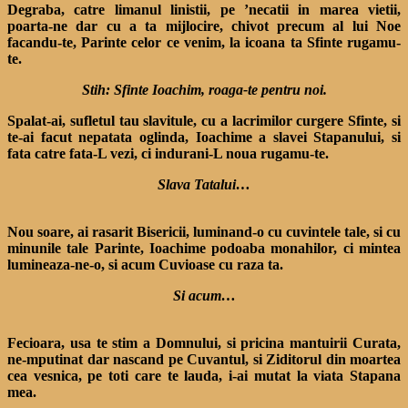
Degraba, catre limanul linistii, pe ’necatii in marea vietii,
poarta-ne dar cu a ta mijlocire, chivot precum al lui Noe
facandu-te, Parinte celor ce venim, la icoana ta Sfinte rugamu-
te.
Stih: Sfinte Ioachim, roaga-te pentru noi.
Spalat-ai, sufletul tau slavitule, cu a lacrimilor curgere Sfinte, si
te-ai facut nepatata oglinda, Ioachime a slavei Stapanului, si
fata catre fata-L vezi, ci indurani-L noua rugamu-te.
Slava Tatalui…
Nou soare, ai rasarit Bisericii, luminand-o cu cuvintele tale, si cu
minunile tale Parinte, Ioachime podoaba monahilor, ci mintea
lumineaza-ne-o, si acum Cuvioase cu raza ta.
Si acum…
Fecioara, usa te stim a Domnului, si pricina mantuirii Curata,
ne-mputinat dar nascand pe Cuvantul, si Ziditorul din moartea
cea vesnica, pe toti care te lauda, i-ai mutat la viata Stapana
mea.