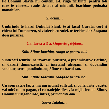
Pe Domnul Slavite nu conteni, a-L ruga fierbinte, pentru toti
care te cinstesc, raule de aur al minunii, Ioachime podoaba
monahilor.
Si acum…
Umbrindu-te harul Duhului Sfant, te-ai facut Curata, cort si
chivot lui Dumnezeu, si vistierie curatiei, te fericim dar Stapana
de-a pururea.
Cantarea a 3-a. Οὐρανίας ἁψῖδος.
Stih: Sfinte Ioachim, roaga-te pentru noi.
Vindecari felurite, ne izvorasti pururea, o preamilostive Parinte,
si daruri dumnezeiesti, ci insetand alergam, si dobandim
sanatate, setea potolindu-ne, Sfinte cu harul tau.
Stih: Sfinte Ioachim, roaga-te pentru noi.
Cu spurcatele fapte, mi-am intinat sufletul, si cu felurite pacate,
vai mie! ca un pagan, ci cu nadejde silesc, la mijlocirea ta Sfinte,
Domnului rugandu-te, intreg primeneste-ma.
Slava Tatalui…