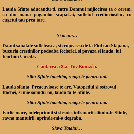
Lauda Sfinte aducandu-ti, catre Domnul mijlocirea ta o cerem,
ca din mana paganilor scapat-ai, sufletul credinciosilor, cu
cugetul tau prea tare.
Si acum…
Da-mi sanatate sufleteasca, si trupeasca de la Fiul tau Stapana,
bucuria crestinilor podoaba fecioriei, si pavaza si lauda, lui
Ioachim Curata.
Cantarea a 8-a. Τὸν Βασιλέα.
Stih: Sfinte Ioachim, roaga-te pentru noi.
Lauda sfanta, Preacuvioase te are, Vatopedul si ostrovul
Itachei, si mie solindu-mi, lauda fa-te Sfinte.
Stih: Sfinte Ioachim, roaga-te pentru noi.
Faclie mare, intelepciunii si sfesnic, infranarii stiindu-te Sfinte,
ravna mantuirii, aprinde-mi-o degraba.
Slava Tatalui…