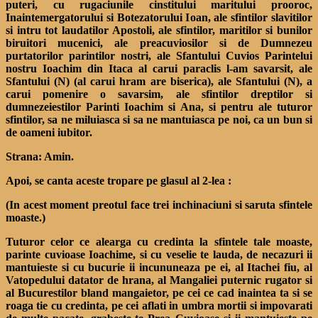
puteri, cu rugaciunile cinstitului maritului prooroc,
Inaintemergatorului si Botezatorului Ioan, ale sfintilor slavitilor
si intru tot laudatilor Apostoli, ale sfintilor, maritilor si bunilor
biruitori mucenici, ale preacuviosilor si de Dumnezeu
purtatorilor parintilor nostri, ale Sfantului Cuvios Parintelui
nostru Ioachim din Itaca al carui paraclis l-am savarsit, ale
Sfantului (N) (al carui hram are biserica), ale Sfantului (N), a
carui pomenire o savarsim, ale sfintilor dreptilor si
dumnezeiestilor Parinti Ioachim si Ana, si pentru ale tuturor
sfintilor, sa ne miluiasca si sa ne mantuiasca pe noi, ca un bun si
de oameni iubitor.
Strana: Amin.
Apoi, se canta aceste tropare pe glasul al 2-lea :
(In acest moment preotul face trei inchinaciuni si saruta sfintele
moaste.)
Tuturor celor ce alearga cu credinta la sfintele tale moaste,
parinte cuvioase Ioachime, si cu veselie te lauda, de necazuri ii
mantuieste si cu bucurie ii incununeaza pe ei, al Itachei fiu, al
Vatopedului datator de hrana, al Mangaliei puternic rugator si
al Bucurestilor bland mangaietor, pe cei ce cad inaintea ta si se
roaga tie cu credinta, pe cei aflati in umbra mortii si impovarati