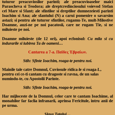
tuturor preacuviosilor parinti; ale preacuvioaselor maici
Parascheva si Teodora; ale dreptcredinciosului voievod Stefan
cel Mare si Sfant; ale sfintilor si dreptilor dumnezeiesti parinti
Ioachim si Ana; ale sfantului (N) a carui pomenire o savarsim
astazi; si pentru ale tuturor sfintilor, rugamu-Te, mult-Milostive
Doamne, auzi-ne pe noi pacatosii, care ne rugam Tie, si ne
miluieste pe noi.
Doamne miluieste (de 12 ori), apoi ecfonisul:
Cu mila si cu
indurarile si iubirea Ta de oameni…
Cantarea a 7-a. Παῖδες Ἑβραίων.
Stih: Sfinte Ioachim, roaga-te pentru noi.
Mainile tale catre Domnul, Cuviosule ridica-le si roaga-L,
pentru cei ce-ti cantam cu dragoste si ravna, de un salas
numindu-te, cu Apostolii Parinte.
Stih: Sfinte Ioachim, roaga-te pentru noi.
Har mijloceste de la Domnul, celor care te cantam Ioachime, al
monahilor far faclia infranarii, aprinsa Fericitule, intru anii de
pe urma.
Slava Tatalui…