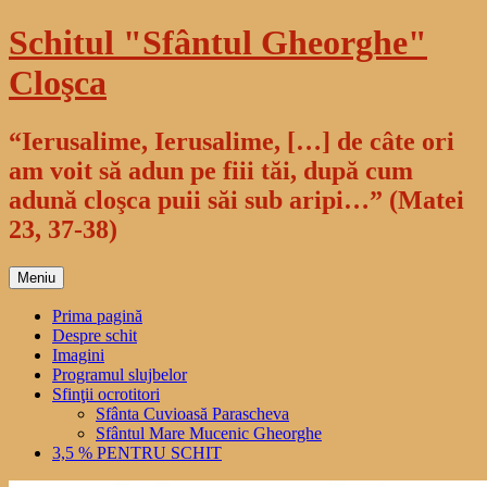
Sari
Schitul "Sfântul Gheorghe"
la
conținut
Cloşca
“Ierusalime, Ierusalime, […] de câte ori
am voit să adun pe fiii tăi, după cum
adună cloşca puii săi sub aripi…” (Matei
23, 37-38)
Meniu
Prima pagină
Despre schit
Imagini
Programul slujbelor
Sfinţii ocrotitori
Sfânta Cuvioasă Parascheva
Sfântul Mare Mucenic Gheorghe
3,5 % PENTRU SCHIT