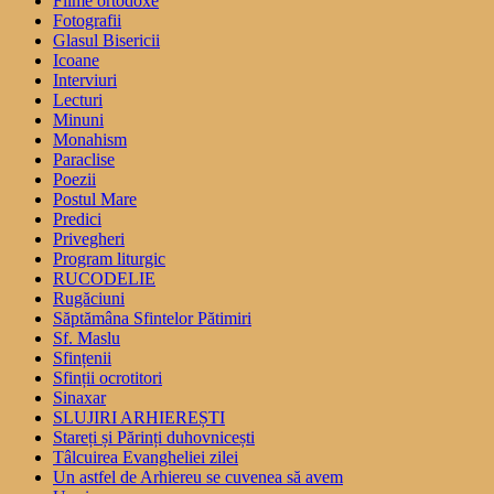
Filme ortodoxe
Fotografii
Glasul Bisericii
Icoane
Interviuri
Lecturi
Minuni
Monahism
Paraclise
Poezii
Postul Mare
Predici
Privegheri
Program liturgic
RUCODELIE
Rugăciuni
Săptămâna Sfintelor Pătimiri
Sf. Maslu
Sfințenii
Sfinții ocrotitori
Sinaxar
SLUJIRI ARHIEREȘTI
Stareți și Părinți duhovnicești
Tâlcuirea Evangheliei zilei
Un astfel de Arhiereu se cuvenea să avem