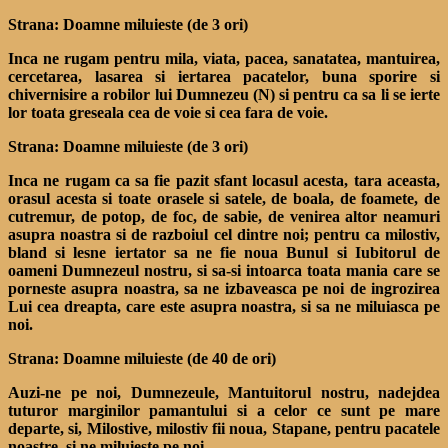
Strana: Doamne miluieste (de 3 ori)
Inca ne rugam pentru mila, viata, pacea, sanatatea, mantuirea,
cercetarea, lasarea si iertarea pacatelor, buna sporire si
chivernisire a robilor lui Dumnezeu (N) si pentru ca sa li se ierte
lor toata greseala cea de voie si cea fara de voie.
Strana: Doamne miluieste (de 3 ori)
Inca ne rugam ca sa fie pazit sfant locasul acesta, tara aceasta,
orasul acesta si toate orasele si satele, de boala, de foamete, de
cutremur, de potop, de foc, de sabie, de venirea altor neamuri
asupra noastra si de razboiul cel dintre noi; pentru ca milostiv,
bland si lesne iertator sa ne fie noua Bunul si Iubitorul de
oameni Dumnezeul nostru, si sa-si intoarca toata mania care se
porneste asupra noastra, sa ne izbaveasca pe noi de ingrozirea
Lui cea dreapta, care este asupra noastra, si sa ne miluiasca pe
noi.
Strana: Doamne miluieste (de 40 de ori)
Auzi-ne pe noi, Dumnezeule, Mantuitorul nostru, nadejdea
tuturor marginilor pamantului si a celor ce sunt pe mare
departe, si, Milostive, milostiv fii noua, Stapane, pentru pacatele
noastre, si ne miluieste pe noi.