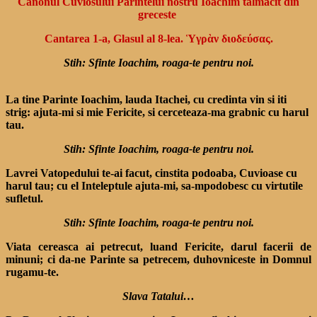
Canonul Cuviosului Parintelui nostru Ioachim talmacit din
greceste
Cantarea 1-a, Glasul al 8-lea. Ὑγρὰν διοδεύσας.
Stih: Sfinte Ioachim, roaga-te pentru noi.
La tine Parinte Ioachim, lauda Itachei, cu credinta vin si iti
strig: ajuta-mi si mie Fericite, si cerceteaza-ma grabnic cu harul
tau.
Stih: Sfinte Ioachim, roaga-te pentru noi.
Lavrei Vatopedului te-ai facut, cinstita podoaba, Cuvioase cu
harul tau; cu el Inteleptule ajuta-mi, sa-mpodobesc cu virtutile
sufletul.
Stih: Sfinte Ioachim, roaga-te pentru noi.
Viata cereasca ai petrecut, luand Fericite, darul facerii de
minuni; ci da-ne Parinte sa petrecem, duhovniceste in Domnul
rugamu-te.
Slava Tatalui…