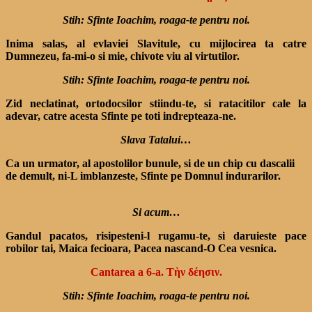
Stih: Sfinte Ioachim, roaga-te pentru noi.
Inima salas, al evlaviei Slavitule, cu mijlocirea ta catre
Dumnezeu, fa-mi-o si mie, chivote viu al virtutilor.
Stih: Sfinte Ioachim, roaga-te pentru noi.
Zid neclatinat, ortodocsilor stiindu-te, si ratacitilor cale la
adevar, catre acesta Sfinte pe toti indrepteaza-ne.
Slava Tatalui…
Ca un urmator, al apostolilor bunule, si de un chip cu dascalii
de demult, ni-L imblanzeste, Sfinte pe Domnul indurarilor.
Si acum…
Gandul pacatos, risipesteni-l rugamu-te, si daruieste pace
robilor tai, Maica fecioara, Pacea nascand-O Cea vesnica.
Cantarea a 6-a. Τὴν δέησιν.
Stih: Sfinte Ioachim, roaga-te pentru noi.