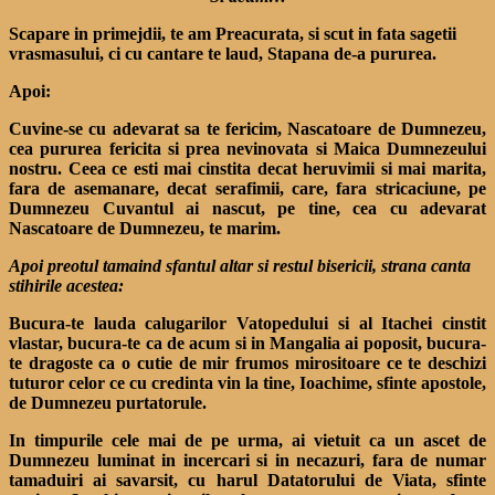
Scapare in primejdii, te am Preacurata, si scut in fata sagetii
vrasmasului, ci cu cantare te laud, Stapana de-a pururea.
Apoi:
Cuvine-se cu adevarat sa te fericim, Nascatoare de Dumnezeu,
cea pururea fericita si prea nevinovata si Maica Dumnezeului
nostru. Ceea ce esti mai cinstita decat heruvimii si mai marita,
fara de asemanare, decat serafimii, care, fara stricaciune, pe
Dumnezeu Cuvantul ai nascut, pe tine, cea cu adevarat
Nascatoare de Dumnezeu, te marim.
Apoi preotul tamaind sfantul altar si restul bisericii, strana canta
stihirile acestea:
Bucura-te lauda calugarilor Vatopedului si al Itachei cinstit
vlastar, bucura-te ca de acum si in Mangalia ai poposit, bucura-
te dragoste ca o cutie de mir frumos mirositoare ce te deschizi
tuturor celor ce cu credinta vin la tine, Ioachime, sfinte apostole,
de Dumnezeu purtatorule.
In timpurile cele mai de pe urma, ai vietuit ca un ascet de
Dumnezeu luminat in incercari si in necazuri, fara de numar
tamaduiri ai savarsit, cu harul Datatorului de Viata, sfinte