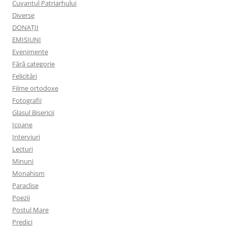
Cuvantul Patriarhului
Diverse
DONAȚII
EMISIUNI
Evenimente
Fără categorie
Felicitări
Filme ortodoxe
Fotografii
Glasul Bisericii
Icoane
Interviuri
Lecturi
Minuni
Monahism
Paraclise
Poezii
Postul Mare
Predici