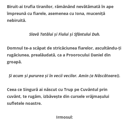
Biruit-ai trufia tiranilor, rămânând nevătămată în ape
împreună cu fiarele, asemenea cu Iona, muceniţă
nebiruită.
Slavă Tatălui şi Fiului şi Sfântului Duh.
Domnul te-a scăpat de stricăciunea fiarelor, ascultându-ţi
rugăciunea, prealăudată, ca a Proorocului Daniel din
groapă.
Şi acum şi pururea şi în vecii vecilor. Amin (a Născătoarei).
Ceea ce Singură ai născut cu Trup pe Cuvântul prin
cuvânt, te rugăm, izbăveşte din cursele vrăjmaşului
sufletele noastre.
Irmosul: