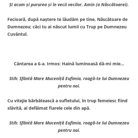
Şi acum şi pururea şi în vecii vecilor. Amin (a Născătoarei).
Fecioară, după naştere te lăudăm pe tine, Născătoare de
Dumnezeu; căci tu ai născut lumii cu Trup pe Dumnezeu
Cuvântul.
Cântarea a 6-a. Irmos: Haină luminoasă dă-mi mie…
Stih: Sfântă Mare Muceniţă Eufimia, roagă-te lui Dumnezeu
pentru noi.
Cu vitejie bărbătească a sufletului, în trup femeiesc fiind
slăvită, ai defăimat fiarele cele din apă.
Stih: Sfântă Mare Muceniţă Eufimia, roagă-te lui Dumnezeu
pentru noi.