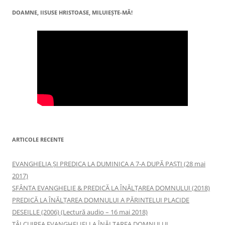
DOAMNE, IISUSE HRISTOASE, MILUIEŞTE-MĂ!
ARTICOLE RECENTE
EVANGHELIA ȘI PREDICA LA DUMINICA A 7-A DUPĂ PAȘTI (28 mai
2017)
SFÂNTA EVANGHELIE & PREDICĂ LA ÎNĂLŢAREA DOMNULUI (2018)
PREDICĂ LA ÎNĂLŢAREA DOMNULUI A PĂRINTELUI PLACIDE
DESEILLE (2006) (Lectură audio – 16 mai 2018)
TÂLCUIREA EVANGHELIEI LA ÎNĂLŢAREA DOMNULUI