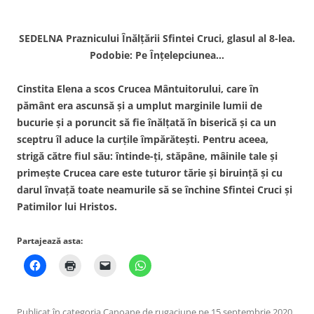
SEDELNA Praznicului Înălţării Sfintei Cruci, glasul al 8-lea.
Podobie: Pe Înţelepciunea…
Cinstita Elena a scos Crucea Mântuitorului, care în
pământ era ascunsă şi a umplut marginile lumii de
bucurie şi a poruncit să fie înălţată în biserică şi ca un
sceptru îl aduce la curţile împărăteşti. Pentru aceea,
strigă către fiul său: întinde-ţi, stăpâne, mâinile tale şi
primeşte Crucea care este tuturor tărie şi biruinţă şi cu
darul învaţă toate neamurile să se închine Sfintei Cruci şi
Patimilor lui Hristos.
Partajează asta:
Publicat în categoria
Canoane de rugaciune
pe
15 septembrie 2020
.