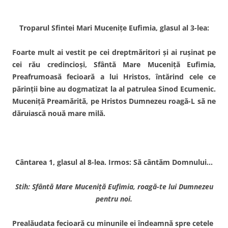
Troparul Sfintei Mari Muceniţe Eufimia, glasul al 3-lea:
Foarte mult ai vestit pe cei dreptmăritori şi ai ruşinat pe
cei rău credincioşi, Sfântă Mare Muceniţă Eufimia,
Preafrumoasă fecioară a lui Hristos, întărind cele ce
părinţii bine au dogmatizat la al patrulea Sinod Ecumenic.
Muceniţă Preamărită, pe Hristos Dumnezeu roagă-L să ne
dăruiască nouă mare milă.
Cântarea 1, glasul al 8-lea. Irmos: Să cântăm Domnului…
Stih: Sfântă Mare Muceniţă Eufimia, roagă-te lui Dumnezeu
pentru noi.
Prealăudata fecioară cu minunile ei îndeamnă spre cetele