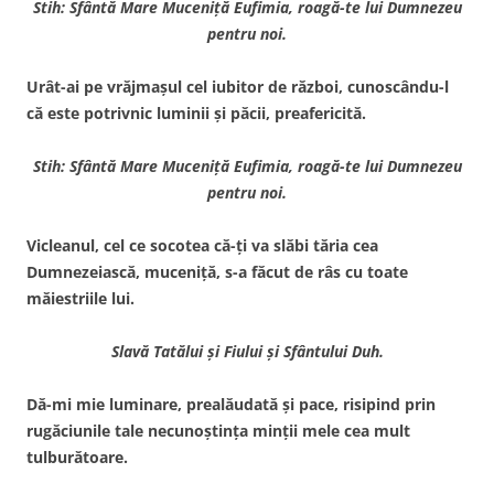
Stih: Sfântă Mare Muceniţă Eufimia, roagă-te lui Dumnezeu
pentru noi.
Urât-ai pe vrăjmaşul cel iubitor de război, cunoscându-l
că este potrivnic luminii şi păcii, preafericită.
Stih: Sfântă Mare Muceniţă Eufimia, roagă-te lui Dumnezeu
pentru noi.
Vicleanul, cel ce socotea că-ţi va slăbi tăria cea
Dumnezeiască, muceniţă, s-a făcut de râs cu toate
măiestriile lui.
Slavă Tatălui şi Fiului şi Sfântului Duh.
Dă-mi mie luminare, prealăudată şi pace, risipind prin
rugăciunile tale necunoştinţa minţii mele cea mult
tulburătoare.