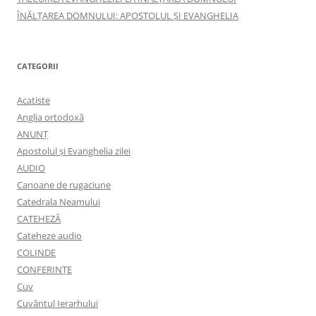
ÎNĂLŢAREA DOMNULUI: APOSTOLUL ȘI EVANGHELIA
CATEGORII
Acatiste
Anglia ortodoxă
ANUNŢ
Apostolul şi Evanghelia zilei
AUDIO
Canoane de rugaciune
Catedrala Neamului
CATEHEZĂ
Cateheze audio
COLINDE
CONFERINȚE
Cuv
Cuvântul Ierarhului