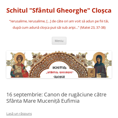
Sari
la
Schitul "Sfântul Gheorghe" Cloşca
conținut
“Ierusalime, Ierusalime, […] de câte ori am voit să adun pe fiii tăi,
după cum adună cloşca puii săi sub aripi…” (Matei 23, 37-38)
Meniu
16 septembrie: Canon de rugăciune către
Sfânta Mare Muceniţă Eufimia
Lasă un răspuns