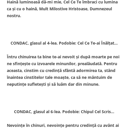
Haină luminoasă dă-mi mie, Cel Ce Te îmbraci cu lumina
ca şi cu o haină, Mult Milostive Hristoase, Dumnezeul
nostru.
CONDAC, glasul al 4-lea. Podobie: Cel Ce Te-ai Înălţat…
Întru chinuirea ta bine te-ai nevoit şi după moarte pe noi
ne sfinţeşte cu izvoarele minunilor, prealăudată. Pentru
aceasta, cinstim cu credinţă sfântă adormirea ta, stând
înaintea cinstitelor tale moaşte, ca să ne mântuim de
neputinţe sufleteşti şi să luăm dar din minune.
CONDAC, glasul al 6-lea. Podobie: Chipul Cel Scris…
Nevoinţe în chinuri, nevoinţe pentru credinţă cu avânt ai