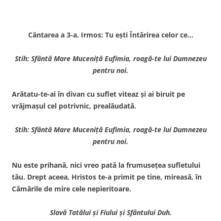
Cântarea a 3-a. Irmos: Tu eşti Întărirea celor ce…
Stih: Sfântă Mare Muceniţă Eufimia, roagă-te lui Dumnezeu
pentru noi.
Arătatu-te-ai în divan cu suflet viteaz şi ai biruit pe
vrăjmaşul cel potrivnic, prealăudată.
Stih: Sfântă Mare Muceniţă Eufimia, roagă-te lui Dumnezeu
pentru noi.
Nu este prihană, nici vreo pată la frumuseţea sufletului
tău. Drept aceea, Hristos te-a primit pe tine, mireasă, în
Cămările de mire cele nepieritoare.
Slavă Tatălui şi Fiului şi Sfântului Duh.