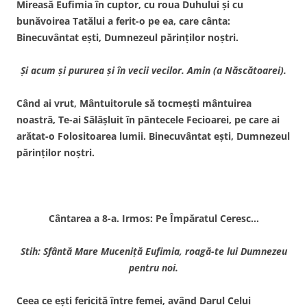
Mireasă Eufimia în cuptor, cu roua Duhului şi cu
bunăvoirea Tatălui a ferit-o pe ea, care cânta:
Binecuvântat eşti, Dumnezeul părinţilor noştri.
Şi acum şi pururea şi în vecii vecilor. Amin (a Născătoarei).
Când ai vrut, Mântuitorule să tocmeşti mântuirea
noastră, Te-ai Sălăşluit în pântecele Fecioarei, pe care ai
arătat-o Folositoarea lumii. Binecuvântat eşti, Dumnezeul
părinţilor noştri.
Cântarea a 8-a. Irmos: Pe Împăratul Ceresc…
Stih: Sfântă Mare Muceniţă Eufimia, roagă-te lui Dumnezeu
pentru noi.
Ceea ce eşti fericită între femei, având Darul Celui