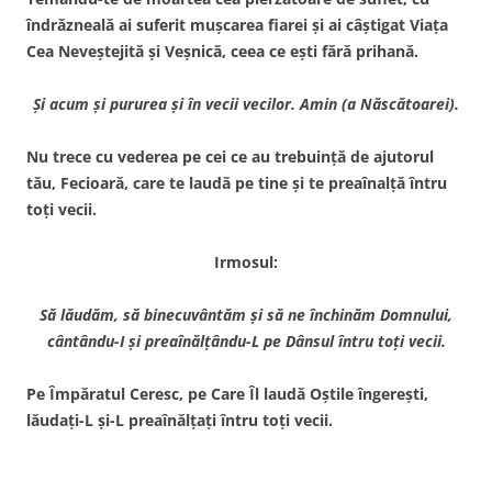
îndrăzneală ai suferit muşcarea fiarei şi ai câştigat Viaţa
Cea Neveştejită şi Veşnică, ceea ce eşti fără prihană.
Şi acum şi pururea şi în vecii vecilor. Amin (a Născătoarei).
Nu trece cu vederea pe cei ce au trebuinţă de ajutorul
tău, Fecioară, care te laudă pe tine şi te preaînalţă întru
toţi vecii.
Irmosul:
Să lăudăm, să binecuvântăm şi să ne închinăm Domnului,
cântându-I şi preaînălţându-L pe Dânsul întru toţi vecii.
Pe Împăratul Ceresc, pe Care Îl laudă Oştile îngereşti,
lăudaţi-L şi-L preaînălţaţi întru toţi vecii.