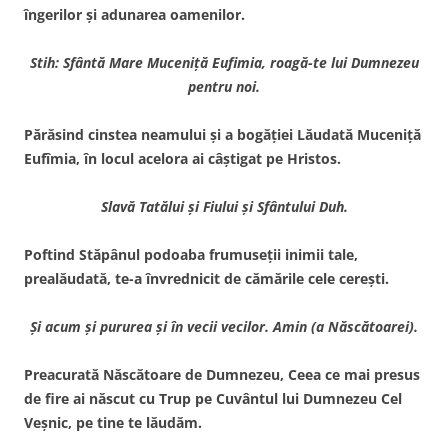
îngerilor şi adunarea oamenilor.
Stih: Sfântă Mare Muceniţă Eufimia, roagă-te lui Dumnezeu
pentru noi.
Părăsind cinstea neamului şi a bogăţiei Lăudată Muceniţă
Eufîmia, în locul acelora ai câştigat pe Hristos.
Slavă Tatălui şi Fiului şi Sfântului Duh.
Poftind Stăpânul podoaba frumuseţii inimii tale,
prealăudată, te-a învrednicit de cămările cele cereşti.
Şi acum şi pururea şi în vecii vecilor. Amin (a Născătoarei).
Preacurată Născătoare de Dumnezeu, Ceea ce mai presus
de fire ai născut cu Trup pe Cuvântul lui Dumnezeu Cel
Veşnic, pe tine te lăudăm.