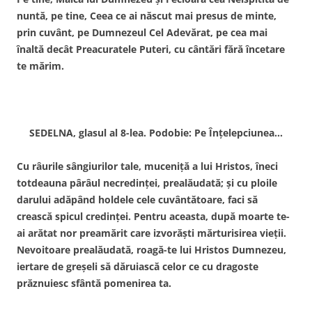
nuntă, pe tine, Ceea ce ai născut mai presus de minte,
prin cuvânt, pe Dumnezeul Cel Adevărat, pe cea mai
înaltă decât Preacuratele Puteri, cu cântări fără încetare
te mărim.
SEDELNA, glasul al 8-lea. Podobie: Pe Înţelepciunea…
Cu râurile sângiurilor tale, muceniţă a lui Hristos, îneci
totdeauna pârâul necredinţei, prealăudată; şi cu ploile
darului adăpând holdele cele cuvântătoare, faci să
crească spicul credinţei. Pentru aceasta, după moarte te-
ai arătat nor preamărit care izvorăşti mărturisirea vieţii.
Nevoitoare prealăudată, roagă-te lui Hristos Dumnezeu,
iertare de greşeli să dăruiască celor ce cu dragoste
prăznuiesc sfântă pomenirea ta.