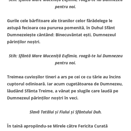
pentru noi.
Gurile cele bârfitoare ale tiranilor celor fărădelege le
astupă fecioara cea pururea pomenită, în Duhul Sfânt
Dumnezeieşte cântând: Binecuvântat eşti, Dumnezeul
părinţilor noştri.
Stih: Sfântă Mare Muceniţă Eufimia, roagă-te lui Dumnezeu
pentru noi.
Treimea cuvioşilor tineri a ars pe cei ce cu tărie au încins
cuptorul odinioară. Iar acum cugetătoarea de Dumnezeu,
lăudând Sfânta Treime, a vânat pe slugile care laudă pe
Dumnezeul părinţilor noştri în veci.
Slavă Tatălui şi Fiului şi Sfântului Duh.
În taină apropiindu-se Mirele către Fericita Curată