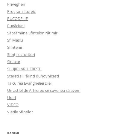
Privegheri
Program liturgic
RUCODELIE
Rugăciuni
Săptămâna Sfintelor Pătimiri
Sf. Maslu
Sfințenii
Sfinții ocrotitori
Sinaxar
SLUJIRI ARHIEREȘTI
Stareți și Părinți duhovnicești
Tâlcuirea Evangheliei zilei
Un astfel de Arhiereu se cuvenea să avem
Urari
VIDEO
Viețile Sfinților
PAGINI