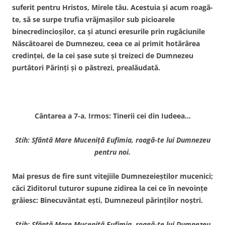
suferit pentru Hristos, Mirele tău. Acestuia şi acum roagă-
te, să se surpe trufia vrăjmaşilor sub picioarele
binecredincioşilor, ca şi atunci eresurile prin rugăciunile
Născătoarei de Dumnezeu, ceea ce ai primit hotărârea
credinţei, de la cei şase sute şi treizeci de Dumnezeu
purtători Părinţi şi o păstrezi, prealăudată.
Cântarea a 7-a. Irmos: Tinerii cei din Iudeea…
Stih: Sfântă Mare Muceniţă Eufimia, roagă-te lui Dumnezeu
pentru noi.
Mai presus de fire sunt vitejiile Dumnezeieştilor mucenici;
căci Ziditorul tuturor supune zidirea la cei ce în nevoinţe
grăiesc: Binecuvântat eşti, Dumnezeul părinţilor noştri.
Stih: Sfântă Mare Muceniţă Eufimia, roagă-te lui Dumnezeu