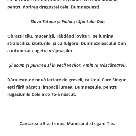
pentru dorirea dragostei celei Dumnezeieşti.
Slavă Tatălui şi Fiului şi Sfântului Duh.
Obrazul tău, muceniţă, răbdând lovituri, se lumina
strălucit cu izbiturile; şi cu fulgerul Dumnezeiescului Duh
a întunecat cugetul vrăjmaşilor.
Şi acum şi pururea şi în vecii vecilor. Amin (a Născătoarei).
Dăruieşte-ne nouă iertare de greşeli, ca Unul Care Singur
eşti fără păcat şi împacă lumea, Dumnezeule, pentru
rugăciunile Celeia ce Te-a născut.
Cântarea a 5-a. Irmos: Mânecând strigăm Ţie…