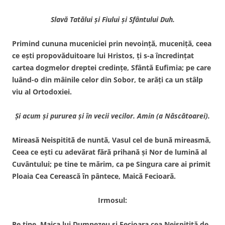
Slavă Tatălui şi Fiului şi Sfântului Duh.
Primind cununa muceniciei prin nevoinţă, muceniţă, ceea
ce eşti propovăduitoare lui Hristos, ţi s-a încredinţat
cartea dogmelor dreptei credinţe, Sfântă Eufimia; pe care
luând-o din mâinile celor din Sobor, te arăţi ca un stâlp
viu al Ortodoxiei.
Şi acum şi pururea şi în vecii vecilor. Amin (a Născătoarei).
Mireasă Neispitită de nuntă, Vasul cel de bună mireasmă,
Ceea ce eşti cu adevărat fără prihană şi Nor de lumină al
Cuvântului; pe tine te mărim, ca pe Singura care ai primit
Ploaia Cea Cerească în pântece, Maică Fecioară.
Irmosul:
Pe tine, Maica lui Dumnezeu şi Fecioara cea Neispitită de