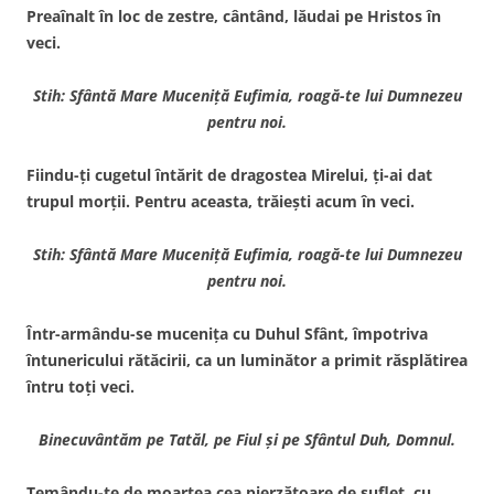
Preaînalt în loc de zestre, cântând, lăudai pe Hristos în
veci.
Stih: Sfântă Mare Muceniţă Eufimia, roagă-te lui Dumnezeu
pentru noi.
Fiindu-ţi cugetul întărit de dragostea Mirelui, ţi-ai dat
trupul morţii. Pentru aceasta, trăieşti acum în veci.
Stih: Sfântă Mare Muceniţă Eufimia, roagă-te lui Dumnezeu
pentru noi.
Într-armându-se muceniţa cu Duhul Sfânt, împotriva
întunericului rătăcirii, ca un luminător a primit răsplătirea
întru toţi veci.
Binecuvântăm pe Tatăl, pe Fiul şi pe
Sfântul Duh, Domnul.
Temându-te de moartea cea pierzătoare de suflet, cu