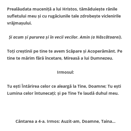
Prealăudata muceniţă a lui Hristos, tămăduieşte rănile
sufletului meu şi cu rugăciunile tale zdrobeşte viclenirile
vrăjmaşului.
Şi acum şi pururea şi în vecii vecilor. Amin (a Născătoarei).
Toţi creştinii pe tine te avem Scăpare şi Acoperământ. Pe
tine te mărim fără încetare, Mireasă a lui Dumnezeu.
Irmosul:
Tu eşti Întărirea celor ce aleargă la Tine, Doamne; Tu eşti
Lumina celor întunecaţi; şi pe Tine Te laudă duhul meu.
Cântarea a 4-a. Irmos: Auzit-am, Doamne, Taina…