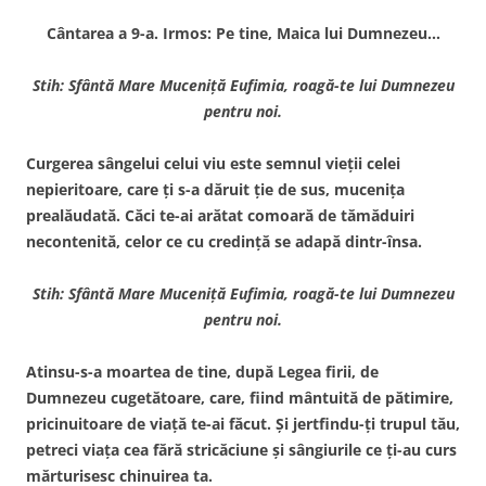
Cântarea a 9-a. Irmos: Pe tine, Maica lui Dumnezeu…
Stih: Sfântă Mare Muceniţă Eufimia, roagă-te lui Dumnezeu
pentru noi.
Curgerea sângelui celui viu este semnul vieţii celei
nepieritoare, care ţi s-a dăruit ţie de sus, muceniţa
prealăudată. Căci te-ai arătat comoară de tămăduiri
necontenită, celor ce cu credinţă se adapă dintr-însa.
Stih: Sfântă Mare Muceniţă Eufimia, roagă-te lui Dumnezeu
pentru noi.
Atinsu-s-a moartea de tine, după Legea firii, de
Dumnezeu cugetătoare, care, fiind mântuită de pătimire,
pricinuitoare de viaţă te-ai făcut. Şi jertfindu-ţi trupul tău,
petreci viaţa cea fără stricăciune şi sângiurile ce ţi-au curs
mărturisesc chinuirea ta.