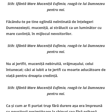
Stih: Sfântă Mare Muceniţă Eufimia, roagă-te lui Dumnezeu
pentru noi.
Făcându-te pe tine oglindă neîntinată de înţelegeri
Dumnezeieşti, muceniţă, ai strălucit ca un luminător cu
mare cuviinţă, în mijlocul nevoitorilor.
Stih: Sfântă Mare Muceniţă Eufimia, roagă-te lui Dumnezeu
pentru noi.
Nu ai jertfit, muceniţă nebiruită, vrăjmaşului, celui
întunecat; căci ai iubit a te jertfi cu moarte aducătoare de
viaţă pentru dreapta credinţă.
Stih: Sfântă Mare Muceniţă Eufimia, roagă-te lui Dumnezeu
pentru noi.
Ca şi cum ar fi purtat trup fără durere aşa era împreună
cu nevoitorii nesimţitoare la chinuri cea fără prihană,