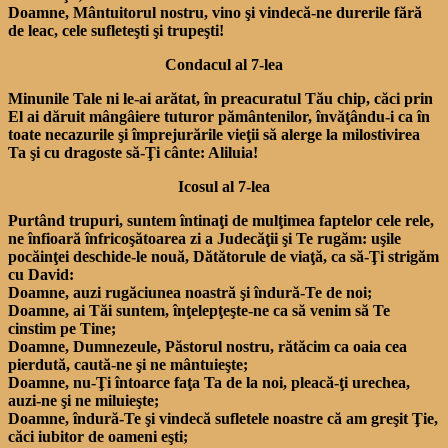
Doamne, Mântuitorul nostru, vino şi vindecă-ne durerile fără
de leac, cele sufleteşti şi trupeşti!
Condacul al 7-lea
Minunile Tale ni le-ai arătat, în preacuratul Tău chip, căci prin
El ai dăruit mângâiere tuturor pământenilor, învăţându-i ca în
toate necazurile şi împrejurările vieţii să alerge la milostivirea
Ta şi cu dragoste să-Ţi cânte: Aliluia!
Icosul al 7-lea
Purtând trupuri, suntem întinaţi de mulţimea faptelor cele rele,
ne înfioară înfricoşătoarea zi a Judecăţii şi Te rugăm: uşile
pocăinţei deschide-le nouă, Dătătorule de viaţă, ca să-Ţi strigăm
cu David:
Doamne, auzi rugăciunea noastră şi îndură-Te de noi;
Doamne, ai Tăi suntem, înţelepţeşte-ne ca să venim să Te
cinstim pe Tine;
Doamne, Dumnezeule, Păstorul nostru, rătăcim ca oaia cea
pierdută, caută-ne şi ne mântuieşte;
Doamne, nu-Ţi întoarce faţa Ta de la noi, pleacă-ţi urechea,
auzi-ne şi ne miluieşte;
Doamne, îndură-Te şi vindecă sufletele noastre că am greşit Ţie,
căci iubitor de oameni eşti;