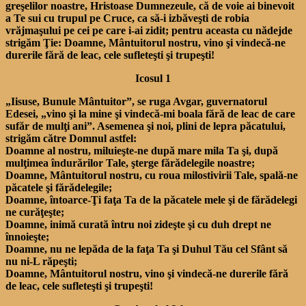
greşelilor noastre, Hristoase Dumnezeule, că de voie ai binevoit
a Te sui cu trupul pe Cruce, ca să-i izbăveşti de robia
vrăjmaşului pe cei pe care i-ai zidit; pentru aceasta cu nădejde
strigăm Ţie: Doamne, Mântuitorul nostru, vino şi vindecă-ne
durerile fără de leac, cele sufleteşti şi trupeşti!
Icosul 1
„Iisuse, Bunule Mântuitor”, se ruga Avgar, guvernatorul
Edesei, „vino şi la mine şi vindecă-mi boala fără de leac de care
sufăr de mulţi ani”. Asemenea şi noi, plini de lepra păcatului,
strigăm către Domnul astfel:
Doamne al nostru, miluieşte-ne după mare mila Ta şi, după
mulţimea îndurărilor Tale, şterge fărădelegile noastre;
Doamne, Mântuitorul nostru, cu roua milostivirii Tale, spală-ne
păcatele şi fărădelegile;
Doamne, întoarce-Ţi faţa Ta de la păcatele mele şi de fărădelegi
ne curăţeşte;
Doamne, inimă curată întru noi zideşte şi cu duh drept ne
înnoieşte;
Doamne, nu ne lepăda de la faţa Ta şi Duhul Tău cel Sfânt să
nu ni-L răpeşti;
Doamne, Mântuitorul nostru, vino şi vindecă-ne durerile fără
de leac, cele sufleteşti şi trupeşti!