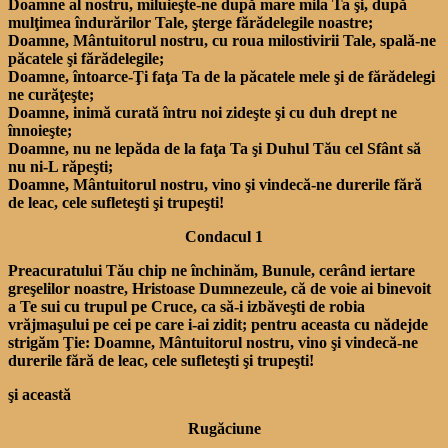
Doamne al nostru, miluieşte-ne după mare mila Ta şi, după
mulţimea îndurărilor Tale, şterge fărădelegile noastre;
Doamne, Mântuitorul nostru, cu roua milostivirii Tale, spală-ne
păcatele şi fărădelegile;
Doamne, întoarce-Ţi faţa Ta de la păcatele mele şi de fărădelegi
ne curăţeşte;
Doamne, inimă curată întru noi zideşte şi cu duh drept ne
înnoieşte;
Doamne, nu ne lepăda de la faţa Ta şi Duhul Tău cel Sfânt să
nu ni-L răpeşti;
Doamne, Mântuitorul nostru, vino şi vindecă-ne durerile fără
de leac, cele sufleteşti şi trupeşti!
Condacul 1
Preacuratului Tău chip ne închinăm, Bunule, cerând iertare
greşelilor noastre, Hristoase Dumnezeule, că de voie ai binevoit
a Te sui cu trupul pe Cruce, ca să-i izbăveşti de robia
vrăjmaşului pe cei pe care i-ai zidit; pentru aceasta cu nădejde
strigăm Ţie: Doamne, Mântuitorul nostru, vino şi vindecă-ne
durerile fără de leac, cele sufleteşti şi trupeşti!
şi această
Rugăciune