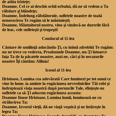
de atâta tristeţe;
Doamne, Cel ce ai deschis ochii orbului, dă-ne să vedem a Ta
răbdare şi blândeţe;
Doamne, Îndelung-răbdătorule, sufletele noastre de toată
nenorocirea Te rugăm să le mântuieşti;
Doamne, Mântuitorul nostru, vino şi vindecă-ne durerile fără
de leac, cele sufleteşti şi trupeşti!
Condacul al 11-lea
Cântare de umilinţă aducându-Ţi, cu inimă zdrobită Te rugăm:
nu ne trece cu vederea, Preabunule Doamne, nu-Ţi întoarce
faţa Ta de la păcatele noastre, auzi-ne, căci şi în necazurile
noastre Îţi cântăm: Aliluia!
Icosul al 11-lea
Hristoase, Lumina cea adevărată Care luminezi pe tot omul ce
vine în lume, ia aminte la rugăciunea nevrednicilor Tăi robi şi
îndreptează viaţa noastră după poruncile Tale, sfinţeşte-ne
sufletele ca să-Ţi aducem rugăciunea aceasta:
Doamne Iisuse Hristoase, Lumina lumii, luminează-ne cu
strălucirea Ta;
Doamne, Izvorul vieţii, dă-ne viaţă veşnică şi ne întăreşte în
legea Ta;