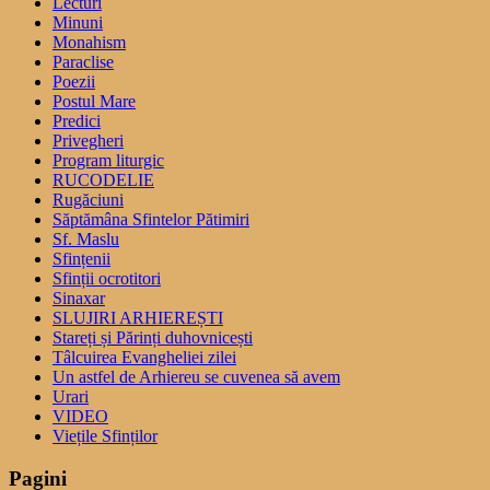
Lecturi
Minuni
Monahism
Paraclise
Poezii
Postul Mare
Predici
Privegheri
Program liturgic
RUCODELIE
Rugăciuni
Săptămâna Sfintelor Pătimiri
Sf. Maslu
Sfințenii
Sfinții ocrotitori
Sinaxar
SLUJIRI ARHIEREȘTI
Stareți și Părinți duhovnicești
Tâlcuirea Evangheliei zilei
Un astfel de Arhiereu se cuvenea să avem
Urari
VIDEO
Viețile Sfinților
Pagini