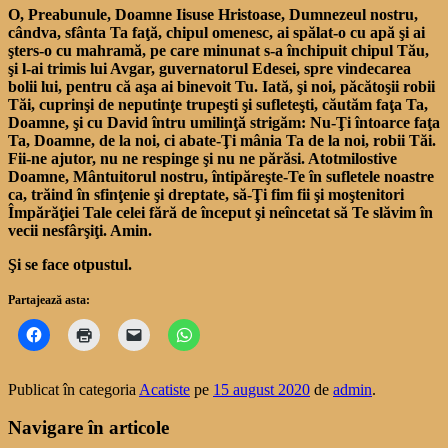
O, Preabunule, Doamne Iisuse Hristoase, Dumnezeul nostru,
cândva, sfânta Ta faţă, chipul omenesc, ai spălat-o cu apă şi ai
şters-o cu mahramă, pe care minunat s-a închipuit chipul Tău,
şi l-ai trimis lui Avgar, guvernatorul Edesei, spre vindecarea
bolii lui, pentru că aşa ai binevoit Tu. Iată, şi noi, păcătoşii robii
Tăi, cuprinşi de neputinţe trupeşti şi sufleteşti, căutăm faţa Ta,
Doamne, şi cu David întru umilinţă strigăm: Nu-Ţi întoarce faţa
Ta, Doamne, de la noi, ci abate-Ţi mânia Ta de la noi, robii Tăi.
Fii-ne ajutor, nu ne respinge şi nu ne părăsi. Atotmilostive
Doamne, Mântuitorul nostru, întipăreşte-Te în sufletele noastre
ca, trăind în sfinţenie şi dreptate, să-Ţi fim fii şi moştenitori
Împărăţiei Tale celei fără de început şi neîncetat să Te slăvim în
vecii nesfârşiţi. Amin.
Şi se face otpustul.
Partajează asta:
Publicat în categoria
Acatiste
pe
15 august 2020
de
admin
.
Navigare în articole