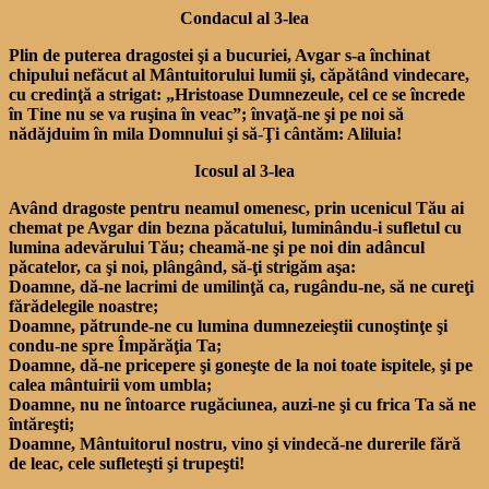
Condacul al 3-lea
Plin de puterea dragostei şi a bucuriei, Avgar s-a închinat
chipului nefăcut al Mântuitorului lumii şi, căpătând vindecare,
cu credinţă a strigat: „Hristoase Dumnezeule, cel ce se încrede
în Tine nu se va ruşina în veac”; învaţă-ne şi pe noi să
nădăjduim în mila Domnului şi să-Ţi cântăm: Aliluia!
Icosul al 3-lea
Având dragoste pentru neamul omenesc, prin ucenicul Tău ai
chemat pe Avgar din bezna păcatului, luminându-i sufletul cu
lumina adevărului Tău; cheamă-ne şi pe noi din adâncul
păcatelor, ca şi noi, plângând, să-ţi strigăm aşa:
Doamne, dă-ne lacrimi de umilinţă ca, rugându-ne, să ne cureţi
fărădelegile noastre;
Doamne, pătrunde-ne cu lumina dumnezeieştii cunoştinţe şi
condu-ne spre Împărăţia Ta;
Doamne, dă-ne pricepere şi goneşte de la noi toate ispitele, şi pe
calea mântuirii vom umbla;
Doamne, nu ne întoarce rugăciunea, auzi-ne şi cu frica Ta să ne
întăreşti;
Doamne, Mântuitorul nostru, vino şi vindecă-ne durerile fără
de leac, cele sufleteşti şi trupeşti!