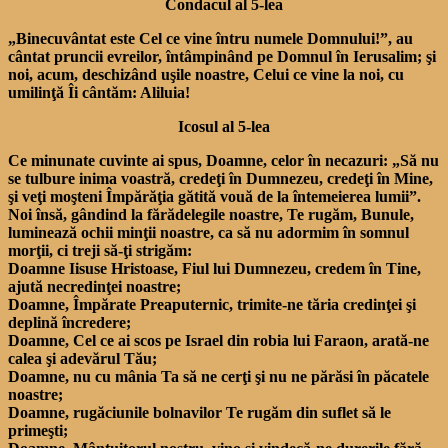
Condacul al 5-lea
„Binecuvântat este Cel ce vine întru numele Domnului!”, au
cântat pruncii evreilor, întâmpinând pe Domnul în Ierusalim; şi
noi, acum, deschizând uşile noastre, Celui ce vine la noi, cu
umilinţă Îi cântăm: Aliluia!
Icosul al 5-lea
Ce minunate cuvinte ai spus, Doamne, celor în necazuri: „Să nu
se tulbure inima voastră, credeţi în Dumnezeu, credeţi în Mine,
şi veţi moşteni Împărăţia gătită vouă de la întemeierea lumii”.
Noi însă, gândind la fărădelegile noastre, Te rugăm, Bunule,
luminează ochii minţii noastre, ca să nu adormim în somnul
morţii, ci treji să-ţi strigăm:
Doamne Iisuse Hristoase, Fiul lui Dumnezeu, credem în Tine,
ajută necredinţei noastre;
Doamne, Împărate Preaputernic, trimite-ne tăria credinţei şi
deplină încredere;
Doamne, Cel ce ai scos pe Israel din robia lui Faraon, arată-ne
calea şi adevărul Tău;
Doamne, nu cu mânia Ta să ne cerţi şi nu ne părăsi în păcatele
noastre;
Doamne, rugăciunile bolnavilor Te rugăm din suflet să le
primeşti;