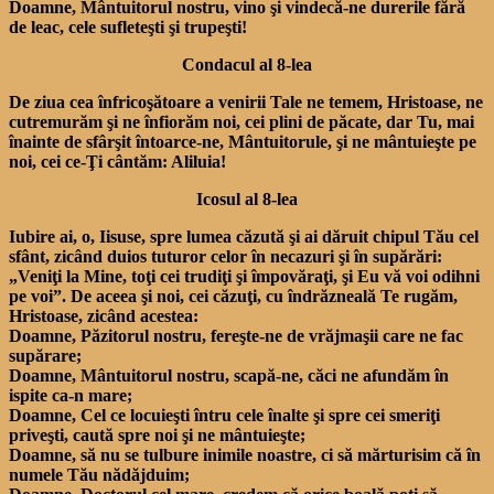
Doamne, Mântuitorul nostru, vino şi vindecă-ne durerile fără
de leac, cele sufleteşti şi trupeşti!
Condacul al 8-lea
De ziua cea înfricoşătoare a venirii Tale ne temem, Hristoase, ne
cutremurăm şi ne înfiorăm noi, cei plini de păcate, dar Tu, mai
înainte de sfârşit întoarce-ne, Mântuitorule, şi ne mântuieşte pe
noi, cei ce-Ţi cântăm: Aliluia!
Icosul al 8-lea
Iubire ai, o, Iisuse, spre lumea căzută şi ai dăruit chipul Tău cel
sfânt, zicând duios tuturor celor în necazuri şi în supărări:
„Veniţi la Mine, toţi cei trudiţi şi împovăraţi, şi Eu vă voi odihni
pe voi”. De aceea şi noi, cei căzuţi, cu îndrăzneală Te rugăm,
Hristoase, zicând acestea:
Doamne, Păzitorul nostru, fereşte-ne de vrăjmaşii care ne fac
supărare;
Doamne, Mântuitorul nostru, scapă-ne, căci ne afundăm în
ispite ca-n mare;
Doamne, Cel ce locuieşti întru cele înalte şi spre cei smeriţi
priveşti, caută spre noi şi ne mântuieşte;
Doamne, să nu se tulbure inimile noastre, ci să mărturisim că în
numele Tău nădăjduim;