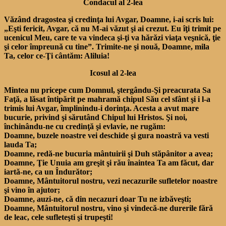
Condacul al 2-lea
Văzând dragostea şi credinţa lui Avgar, Doamne, i-ai scris lui:
„Eşti fericit, Avgar, că nu M-ai văzut şi ai crezut. Eu îţi trimit pe
ucenicul Meu, care te va vindeca şi-ţi va hărăzi viaţa veşnică, ţie
şi celor împreună cu tine”. Trimite-ne şi nouă, Doamne, mila
Ta, celor ce-Ţi cântăm: Aliluia!
Icosul al 2-lea
Mintea nu pricepe cum Domnul, ştergându-Şi preacurata Sa
Faţă, a lăsat întipărit pe mahramă chipul Său cel sfânt şi i l-a
trimis lui Avgar, împlinindu-i dorinţa. Acesta a avut mare
bucurie, privind şi sărutând Chipul lui Hristos. Şi noi,
închinându-ne cu credinţă şi evlavie, ne rugăm:
Doamne, buzele noastre vei deschide şi gura noastră va vesti
lauda Ta;
Doamne, redă-ne bucuria mântuirii şi Duh stăpânitor a avea;
Doamne, Ţie Unuia am greşit şi rău înaintea Ta am făcut, dar
iartă-ne, ca un Îndurător;
Doamne, Mântuitorul nostru, vezi necazurile sufletelor noastre
şi vino în ajutor;
Doamne, auzi-ne, că din necazuri doar Tu ne izbăveşti;
Doamne, Mântuitorul nostru, vino şi vindecă-ne durerile fără
de leac, cele sufleteşti şi trupeşti!