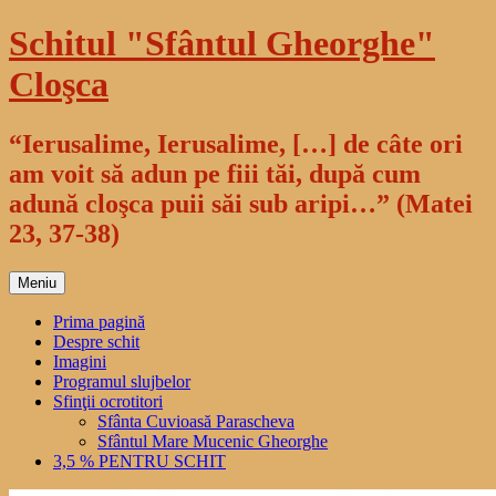
Sari
Schitul "Sfântul Gheorghe"
la
conținut
Cloşca
“Ierusalime, Ierusalime, […] de câte ori
am voit să adun pe fiii tăi, după cum
adună cloşca puii săi sub aripi…” (Matei
23, 37-38)
Meniu
Prima pagină
Despre schit
Imagini
Programul slujbelor
Sfinţii ocrotitori
Sfânta Cuvioasă Parascheva
Sfântul Mare Mucenic Gheorghe
3,5 % PENTRU SCHIT