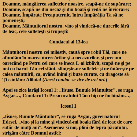
Doamne, mângâierea sufletelor noastre, scapă-ne de supărare;
Doamne, scapă-ne din necaz şi din boală şi redă-ne înviorare;
Doamne, Împărate Preaputernic, întru Împărăţia Ta să ne
pomeneşti;
Doamne, Mântuitorul nostru, vino şi vindecă-ne durerile fără
de leac, cele sufleteşti şi trupeşti!
Condacul al 13-lea
Mântuitorul nostru cel milostiv, caută spre robii Tăi, care ne
afundăm în marea încercărilor şi a necazurilor, şi precum
oarecând pe Petru cel care se îneca L-ai izbăvit, scapă-ne şi pe
noi cu harul Tău cel sfânt, sfinţeşte-ne sufletele şi ne întăreşte pe
calea mântuirii, ca, având inimi şi buze curate, cu dragoste să-
Ţi cântăm: Aliluia! (
Acest condac se zice de trei ori.
)
Apoi se zice iarăşi Icosul 1: „Iisuse, Bunule Mântuitor”, se ruga
Avgar…, Condacul 1: Preacuratului Tău chip ne închinăm…,
Icosul 1
„Iisuse, Bunule Mântuitor”, se ruga Avgar, guvernatorul
Edesei, „vino şi la mine şi vindecă-mi boala fără de leac de care
sufăr de mulţi ani”. Asemenea şi noi, plini de lepra păcatului,
strigăm către Domnul astfel: