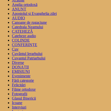
Acatiste
Anglia ortodoxă
ANUNŢ
Apostolul şi Evanghelia zilei
AUDIO
Canoane de rugaciune
Catedrala Neamului
CATEHEZĂ
Cateheze audio
COLINDE
CONFERINȚE
Cuv
Cuvântul Ierarhului
Cuvantul Patriarhului
Diverse
DONAȚII
EMISIUNI
Evenimente
Fără categorie
Felicitări
Filme ortodoxe
Fotografii
Glasul Bisericii
Icoane
Interviuri