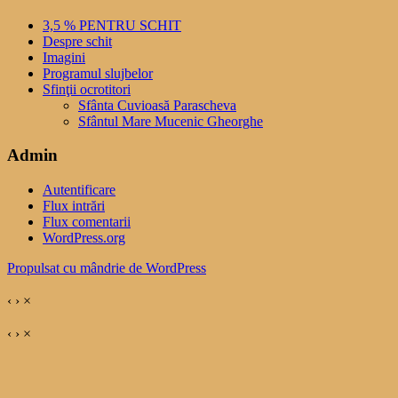
3,5 % PENTRU SCHIT
Despre schit
Imagini
Programul slujbelor
Sfinţii ocrotitori
Sfânta Cuvioasă Parascheva
Sfântul Mare Mucenic Gheorghe
Admin
Autentificare
Flux intrări
Flux comentarii
WordPress.org
Propulsat cu mândrie de WordPress
‹
›
×
‹
›
×