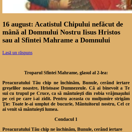
16 august: Acatistul Chipului nefăcut de
mână al Domnului Nostru Iisus Hristos
sau al Sfintei Mahrame a Domnului
Lasă un răspuns
Troparul Sfintei Mahrame, glasul al 2-lea:
Preacuratului Tău chip ne închinăm, Bunule, cerând iertare
greşelilor noastre, Hristoase Dumnezeule. Că ai binevoit a Te
sui cu trupul pe Cruce, ca să mântuieşti din robia vrăjmaşului
pe cei pe care i-ai zidit. Pentru aceasta cu mulţumire strigăm
Ţie: Toate le-ai umplut de bucurie, Mântuitorul nostru, Cel ce
ai venit să mântuieşti lumea.
Condacul 1
Preacuratului Tău chip ne închinăm, Bunule, cerând iertare