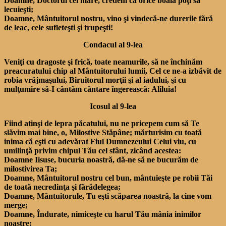
Doamne, Doctorul cel mare, credem că orice boală poţi să
lecuieşti;
Doamne, Mântuitorul nostru, vino şi vindecă-ne durerile fără
de leac, cele sufleteşti şi trupeşti!
Condacul al 9-lea
Veniţi cu dragoste şi frică, toate neamurile, să ne închinăm
preacuratului chip al Mântuitorului lumii, Cel ce ne-a izbăvit de
robia vrăjmaşului, Biruitorul morţii şi al iadului, şi cu
mulţumire să-I cântăm cântare îngerească: Aliluia!
Icosul al 9-lea
Fiind atinşi de lepra păcatului, nu ne pricepem cum să Te
slăvim mai bine, o, Milostive Stăpâne; mărturisim cu toată
inima că eşti cu adevărat Fiul Dumnezeului Celui viu, cu
umilinţă privim chipul Tău cel sfânt, zicând acestea:
Doamne Iisuse, bucuria noastră, dă-ne să ne bucurăm de
milostivirea Ta;
Doamne, Mântuitorul nostru cel bun, mântuieşte pe robii Tăi
de toată necredinţa şi fărădelegea;
Doamne, Mântuitorule, Tu eşti scăparea noastră, la cine vom
merge;
Doamne, Îndurate, nimiceşte cu harul Tău mânia inimilor
noastre;