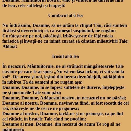
Doamne, Mântuitorul nostru, vino şi vindecă-ne durerile fără
de leac, cele sufleteşti şi trupeşti!
Condacul al 6-lea
Nu îndrăznim, Doamne, să ne uităm la chipul Tău, căci suntem
ticăloşi şi nevrednici; ci, ca vameşul suspinând, ne rugăm:
Curăţeşte-ne pe noi, păcătoşii, izbăveşte-ne de făţărnicia
fariseică şi învaţă-ne cu inimă curată să cântăm milostivirii Tale:
Aliluia!
Icosul al 6-lea
În necazuri, Mântuitorule, ne-ai strălucit mângâietoarele Tale
cuvinte pe care le-ai spus: „Nu vă voi lăsa orfani, ci voi veni la
voi”. De aceea şi noi, ieşind din bezna deznădejdii, nădăjduim
în iubirea Ta de oameni şi ne rugăm aşa:
Doamne, Doamne, ni se topesc sufletele de durere, înţelepţeşte-
ne şi poruncile Tale vom păzi;
Doamne, Doamne, Adăpostul nostru, în necazuri nu ne părăsi;
Doamne al nostru, Doamne, nevinovat fiind, ai fost socotit de cei
răi, izbăveşte-ne de cei ce ne prigonesc;
Doamne al nostru, Doamne, iartă-ne şi ne primeşte, ca pe fiul
cel rătăcit, în braţele Tale când ne pocăim;
Doamne al meu, Doamne, din necazul de acum Te rog să ne
mântuieşti;