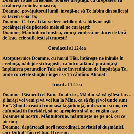
Doamne Iisuse Hristoase, Soarele dreptăţii, cu dreptatea Ta
străluceşte mintea noastră;
Doamne, povăţuitorul lumii, învaţă-ne să Te iubim din suflet şi
să facem voia Ta;
Doamne, Cel ce ai dat vedere orbilor, deschide-ne uşile
pocăinţei şi de păcatele mele să ne curăţeşti;
Doamne, Mântuitorul nostru, vino şi vindecă-ne durerile fără
de leac, cele sufleteşti şi trupeşti!
Condacul al 12-lea
Atotputernice Doamne, cu harul Tău, întăreşte-ne inimile în
credinţă, nădejde şi dragoste, ca întru adâncă pocăinţă şi
împlinirea poruncilor Tale să ne învrednicim de Împărăţia Ta,
unde cu cetele sfinţilor îngeri să-Ţi cântăm: Aliluia!
Icosul al 12-lea
Doamne, Păstorul cel Bun, Tu ai zis: „Mă duc să vă gătesc loc…
şi iarăşi voi veni şi vă voi lua la Mine, ca să fiţi şi voi unde sunt
Eu”. Ştiind această frumoasă făgăduinţă, îndrăznim şi noi, cei
cufundaţi în întristări, să ne apropiem şi să ne rugăm aşa:
Doamne al nostru, Mântuitorule, mântuieşte-ne pe noi, cei ce
pierim;
Doamne, depărtează norii necredinţei, zavistiei şi duşmăniei,
căci Duhul Tău cel bun Îl cerem;