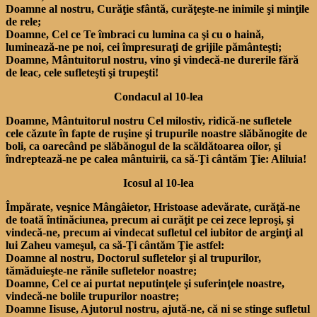
Doamne al nostru, Curăţie sfântă, curăţeşte-ne inimile şi minţile
de rele;
Doamne, Cel ce Te îmbraci cu lumina ca şi cu o haină,
luminează-ne pe noi, cei împresuraţi de grijile pământeşti;
Doamne, Mântuitorul nostru, vino şi vindecă-ne durerile fără
de leac, cele sufleteşti şi trupeşti!
Condacul al 10-lea
Doamne, Mântuitorul nostru Cel milostiv, ridică-ne sufletele
cele căzute în fapte de ruşine şi trupurile noastre slăbănogite de
boli, ca oarecând pe slăbănogul de la scăldătoarea oilor, şi
îndreptează-ne pe calea mântuirii, ca să-Ţi cântăm Ţie: Aliluia!
Icosul al 10-lea
Împărate, veşnice Mângâietor, Hristoase adevărate, curăţă-ne
de toată întinăciunea, precum ai curăţit pe cei zece leproşi, şi
vindecă-ne, precum ai vindecat sufletul cel iubitor de arginţi al
lui Zaheu vameşul, ca să-Ţi cântăm Ţie astfel:
Doamne al nostru, Doctorul sufletelor şi al trupurilor,
tămăduieşte-ne rănile sufletelor noastre;
Doamne, Cel ce ai purtat neputinţele şi suferinţele noastre,
vindecă-ne bolile trupurilor noastre;
Doamne Iisuse, Ajutorul nostru, ajută-ne, că ni se stinge sufletul