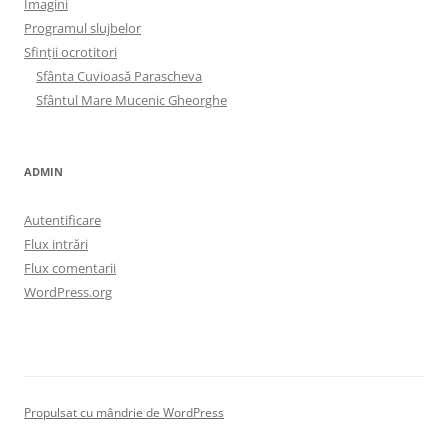
Imagini
Programul slujbelor
Sfinţii ocrotitori
Sfânta Cuvioasă Parascheva
Sfântul Mare Mucenic Gheorghe
ADMIN
Autentificare
Flux intrări
Flux comentarii
WordPress.org
Propulsat cu mândrie de WordPress