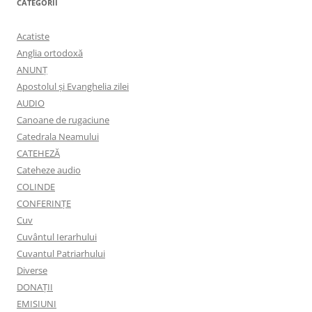
CATEGORII
Acatiste
Anglia ortodoxă
ANUNŢ
Apostolul şi Evanghelia zilei
AUDIO
Canoane de rugaciune
Catedrala Neamului
CATEHEZĂ
Cateheze audio
COLINDE
CONFERINȚE
Cuv
Cuvântul Ierarhului
Cuvantul Patriarhului
Diverse
DONAȚII
EMISIUNI