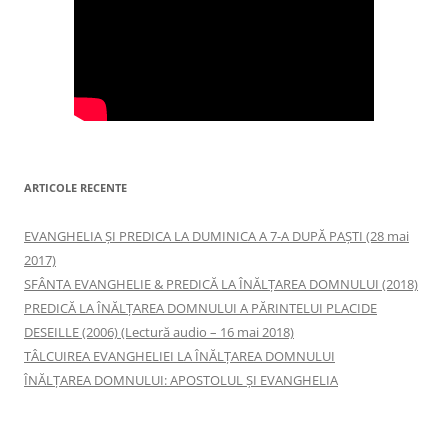
ARTICOLE RECENTE
EVANGHELIA ȘI PREDICA LA DUMINICA A 7-A DUPĂ PAȘTI (28 mai
2017)
SFÂNTA EVANGHELIE & PREDICĂ LA ÎNĂLŢAREA DOMNULUI (2018)
PREDICĂ LA ÎNĂLŢAREA DOMNULUI A PĂRINTELUI PLACIDE
DESEILLE (2006) (Lectură audio – 16 mai 2018)
TÂLCUIREA EVANGHELIEI LA ÎNĂLŢAREA DOMNULUI
ÎNĂLŢAREA DOMNULUI: APOSTOLUL ȘI EVANGHELIA