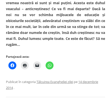
vremea noastră ei sunt şi mai puţini. Acesta este duhul
veacului – anticreştinesc! Ce va fi mai departe? Dacă la
noi nu se vor schimba mijloacele de educaţie şi
obiceiurile societăţii, adevăratul creştinism va slăbi din ce
în ce mai mult, iar în cele din urmă se va stinge de tot; va
rămâne doar numele de creştin, însă duh creştinesc nu va
mai fi. Duhul lumesc umple toate. Ce este de făcut? Să ne
rugăm…
Partajează asta:
Publicat în categoria
Tâlcuirea Evangheliei zilei
pe
14 decembrie
2014
.