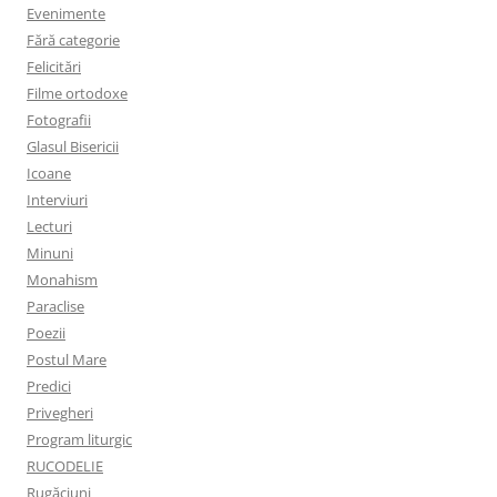
Evenimente
Fără categorie
Felicitări
Filme ortodoxe
Fotografii
Glasul Bisericii
Icoane
Interviuri
Lecturi
Minuni
Monahism
Paraclise
Poezii
Postul Mare
Predici
Privegheri
Program liturgic
RUCODELIE
Rugăciuni