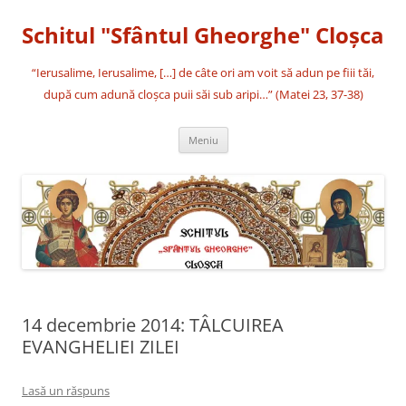
Sari
la
Schitul "Sfântul Gheorghe" Cloşca
conținut
“Ierusalime, Ierusalime, […] de câte ori am voit să adun pe fiii tăi,
după cum adună cloşca puii săi sub aripi…” (Matei 23, 37-38)
Meniu
14 decembrie 2014: TÂLCUIREA
EVANGHELIEI ZILEI
Lasă un răspuns