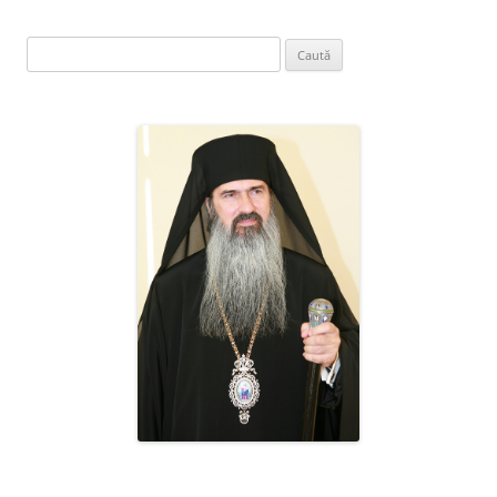
Caută
după: