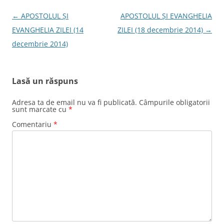
Navigare
←
APOSTOLUL ŞI
APOSTOLUL ŞI EVANGHELIA
în
EVANGHELIA ZILEI (14
ZILEI (18 decembrie 2014)
→
articole
decembrie 2014)
Lasă un răspuns
Adresa ta de email nu va fi publicată.
Câmpurile obligatorii
sunt marcate cu
*
Comentariu
*