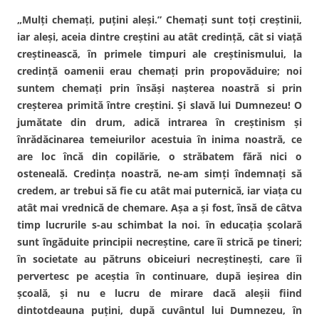
„Mulţi chemaţi, puţini aleşi.” Chemaţi sunt toţi creştinii,
iar aleşi, aceia dintre creştini au atât credinţă, cât si viaţă
creştinească, în primele timpuri ale creştinismului, la
credinţă oamenii erau chemaţi prin propovăduire; noi
suntem chemaţi prin însăşi naşterea noastră si prin
creşterea primită între creştini. Şi slavă lui Dumnezeu! O
jumătate din drum, adică intrarea în creştinism şi
înrădăcinarea temeiurilor acestuia în inima noastră, ce
are loc încă din copilărie, o străbatem fără nici o
osteneală. Credinţa noastră, ne-am simţi îndemnaţi să
credem, ar trebui să fie cu atât mai puternică, iar viaţa cu
atât mai vrednică de chemare. Aşa a şi fost, însă de câtva
timp lucrurile s-au schimbat la noi. în educaţia şcolară
sunt îngăduite principii necreştine, care îi strică pe tineri;
în societate au pătruns obiceiuri necreştineşti, care îi
pervertesc pe aceştia în continuare, după ieşirea din
şcoală, şi nu e lucru de mirare dacă aleşii fiind
dintotdeauna puţini, după cuvântul lui Dumnezeu, în