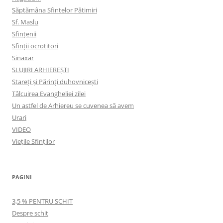
Săptămâna Sfintelor Pătimiri
Sf. Maslu
Sfințenii
Sfinții ocrotitori
Sinaxar
SLUJIRI ARHIEREȘTI
Stareți și Părinți duhovnicești
Tâlcuirea Evangheliei zilei
Un astfel de Arhiereu se cuvenea să avem
Urari
VIDEO
Viețile Sfinților
PAGINI
3,5 % PENTRU SCHIT
Despre schit