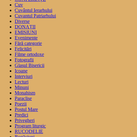
Cuv
Cuvântul Ierarhului
Cuvantul Patriarhului
Diverse
DONAȚII
EMISIUNI
Evenimente
Fără categorie
Felicitări
Filme ortodoxe
Fotografii
Glasul Bisericii
Icoane
Interviuri
Lecturi
Minuni
Monahism
Paraclise
Poezii
Postul Mare
Predici
Privegheri
Program liturgic
RUCODELIE
Rugăciuni