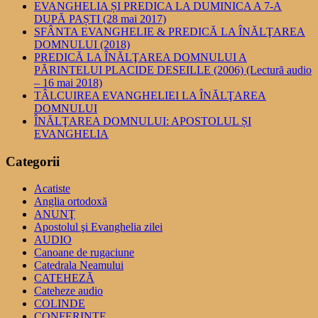
EVANGHELIA ȘI PREDICA LA DUMINICA A 7-A
DUPĂ PAȘTI (28 mai 2017)
SFÂNTA EVANGHELIE & PREDICĂ LA ÎNĂLŢAREA
DOMNULUI (2018)
PREDICĂ LA ÎNĂLŢAREA DOMNULUI A
PĂRINTELUI PLACIDE DESEILLE (2006) (Lectură audio
– 16 mai 2018)
TÂLCUIREA EVANGHELIEI LA ÎNĂLŢAREA
DOMNULUI
ÎNĂLŢAREA DOMNULUI: APOSTOLUL ȘI
EVANGHELIA
Categorii
Acatiste
Anglia ortodoxă
ANUNŢ
Apostolul şi Evanghelia zilei
AUDIO
Canoane de rugaciune
Catedrala Neamului
CATEHEZĂ
Cateheze audio
COLINDE
CONFERINȚE