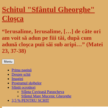
Sari
Schitul "Sfântul Gheorghe"
la
conținut
Cloşca
“Ierusalime, Ierusalime, […] de câte ori
am voit să adun pe fiii tăi, după cum
adună cloşca puii săi sub aripi…” (Matei
23, 37-38)
Meniu
Prima pagină
Despre schit
Imagini
Programul slujbelor
Sfinţii ocrotitori
Sfânta Cuvioasă Parascheva
Sfântul Mare Mucenic Gheorghe
3,5 % PENTRU SCHIT