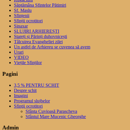
Săptămâna Sfintelor Pătimiri
Sf. Maslu
Sfințenii
Sfinții ocrotitori
Sinaxar
SLUJIRI ARHIEREȘTI
Stareți și Părinți duhovnicești
Tâlcuirea Evangheliei zilei
Un astfel de Arhiereu se cuvenea să avem
Urari
VIDEO
Viețile Sfinților
Pagini
3,5 % PENTRU SCHIT
Despre schit
Imagini
Programul slujbelor
Sfinţii ocrotitori
Sfânta Cuvioasă Parascheva
Sfântul Mare Mucenic Gheorghe
Admin