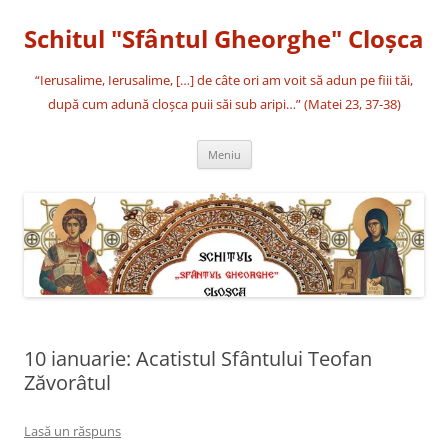
Sari
la
Schitul "Sfântul Gheorghe" Cloşca
conținut
“Ierusalime, Ierusalime, […] de câte ori am voit să adun pe fiii tăi,
după cum adună cloşca puii săi sub aripi…” (Matei 23, 37-38)
Meniu
10 ianuarie: Acatistul Sfântului Teofan
Zăvorâtul
Lasă un răspuns