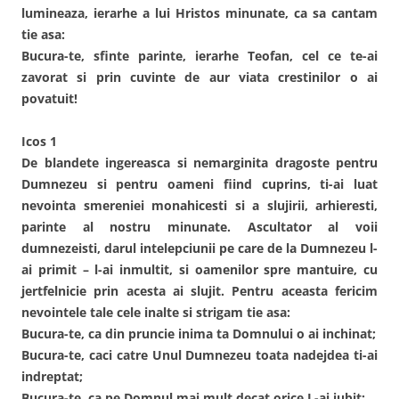
lumineaza, ierarhe a lui Hristos minunate, ca sa cantam
tie asa:
Bucura-te, sfinte parinte, ierarhe Teofan, cel ce te-ai
zavorat si prin cuvinte de aur viata crestinilor o ai
povatuit!
Icos 1
De blandete ingereasca si nemarginita dragoste pentru
Dumnezeu si pentru oameni fiind cuprins, ti-ai luat
nevointa smereniei monahicesti si a slujirii, arhieresti,
parinte al nostru minunate. Ascultator al voii
dumnezeisti, darul intelepciunii pe care de la Dumnezeu l-
ai primit – l-ai inmultit, si oamenilor spre mantuire, cu
jertfelnicie prin acesta ai slujit. Pentru aceasta fericim
nevointele tale cele inalte si strigam tie asa:
Bucura-te, ca din pruncie inima ta Domnului o ai inchinat;
Bucura-te, caci catre Unul Dumnezeu toata nadejdea ti-ai
indreptat;
Bucura-te, ca pe Domnul mai mult decat orice L-ai iubit;