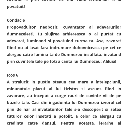
povatuit!
Condac 6
Propovaduitor neobosit, cuvantator al adevarurilor
dumnezeiesti, tu slujirea arhiereasca o ai purtat cu
adevarat, luminand si povatuind turma ta. Asa, zavorat
fiind nu ai lasat fara indrumare duhovniceasca pe cei ce
alergau catre lumina ta de Dumnezeu insuflata, invatand
prin cuvintele tale pe toti a canta lui Dumnezeu: Aliluia!
Icos 6
A stralucit in pustie steaua cea mare a intelepciunii,
minunatule placut al lui Hristos si ascuns fiind in
zavorare, au inceput a curge rauri de cuvinte vii de pe
buzele tale. Caci din ingaduinta lui Dumnezeu izvorul cel
plin de har al invataturilor tale s-a descoperit si setea
tuturor celor insetati a potolit, a celor ce alergau cu
credinta catre dansul. Pentru aceasta, ierarhe al