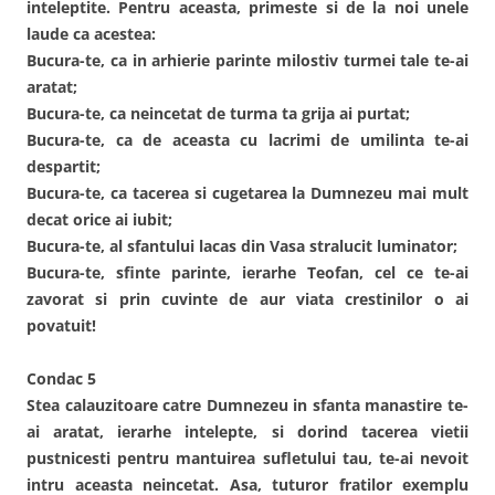
inteleptite. Pentru aceasta, primeste si de la noi unele
laude ca acestea:
Bucura-te, ca in arhierie parinte milostiv turmei tale te-ai
aratat;
Bucura-te, ca neincetat de turma ta grija ai purtat;
Bucura-te, ca de aceasta cu lacrimi de umilinta te-ai
despartit;
Bucura-te, ca tacerea si cugetarea la Dumnezeu mai mult
decat orice ai iubit;
Bucura-te, al sfantului lacas din Vasa stralucit luminator;
Bucura-te, sfinte parinte, ierarhe Teofan, cel ce te-ai
zavorat si prin cuvinte de aur viata crestinilor o ai
povatuit!
Condac 5
Stea calauzitoare catre Dumnezeu in sfanta manastire te-
ai aratat, ierarhe intelepte, si dorind tacerea vietii
pustnicesti pentru mantuirea sufletului tau, te-ai nevoit
intru aceasta neincetat. Asa, tuturor fratilor exemplu