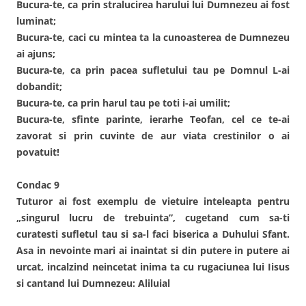
Bucura-te, ca prin stralucirea harului lui Dumnezeu ai fost
luminat;
Bucura-te, caci cu mintea ta la cunoasterea de Dumnezeu
ai ajuns;
Bucura-te, ca prin pacea sufletului tau pe Domnul L-ai
dobandit;
Bucura-te, ca prin harul tau pe toti i-ai umilit;
Bucura-te, sfinte parinte, ierarhe Teofan, cel ce te-ai
zavorat si prin cuvinte de aur viata crestinilor o ai
povatuit!
Condac 9
Tuturor ai fost exemplu de vietuire inteleapta pentru
„singurul lucru de trebuinta”, cugetand cum sa-ti
curatesti sufletul tau si sa-l faci biserica a Duhului Sfant.
Asa in nevointe mari ai inaintat si din putere in putere ai
urcat, incalzind neincetat inima ta cu rugaciunea lui Iisus
si cantand lui Dumnezeu: Aliluial