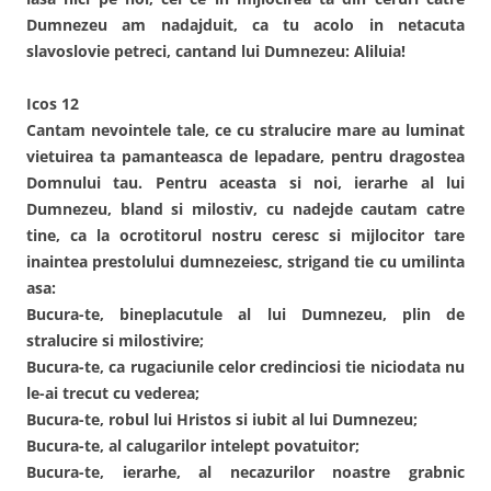
Dumnezeu am nadajduit, ca tu acolo in netacuta
slavoslovie petreci, cantand lui Dumnezeu: Aliluia!
Icos 12
Cantam nevointele tale, ce cu stralucire mare au luminat
vietuirea ta pamanteasca de lepadare, pentru dragostea
Domnului tau. Pentru aceasta si noi, ierarhe al lui
Dumnezeu, bland si milostiv, cu nadejde cautam catre
tine, ca la ocrotitorul nostru ceresc si mijlocitor tare
inaintea prestolului dumnezeiesc, strigand tie cu umilinta
asa:
Bucura-te, bineplacutule al lui Dumnezeu, plin de
stralucire si milostivire;
Bucura-te, ca rugaciunile celor credinciosi tie niciodata nu
le-ai trecut cu vederea;
Bucura-te, robul lui Hristos si iubit al lui Dumnezeu;
Bucura-te, al calugarilor intelept povatuitor;
Bucura-te, ierarhe, al necazurilor noastre grabnic