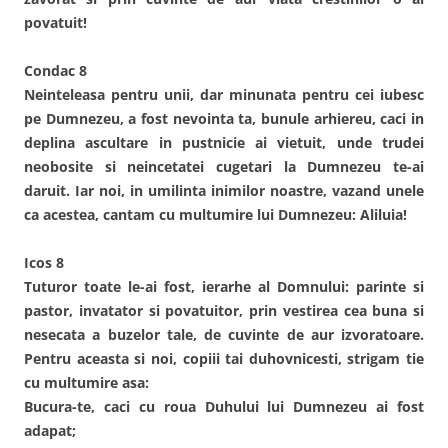
povatuit!
Condac 8
Neinteleasa pentru unii, dar minunata pentru cei iubesc
pe Dumnezeu, a fost nevointa ta, bunule arhiereu, caci in
deplina ascultare in pustnicie ai vietuit, unde trudei
neobosite si neincetatei cugetari la Dumnezeu te-ai
daruit. Iar noi, in umilinta inimilor noastre, vazand unele
ca acestea, cantam cu multumire lui Dumnezeu: Aliluia!
Icos 8
Tuturor toate le-ai fost, ierarhe al Domnului: parinte si
pastor, invatator si povatuitor, prin vestirea cea buna si
nesecata a buzelor tale, de cuvinte de aur izvoratoare.
Pentru aceasta si noi, copiii tai duhovnicesti, strigam tie
cu multumire asa:
Bucura-te, caci cu roua Duhului lui Dumnezeu ai fost
adapat;