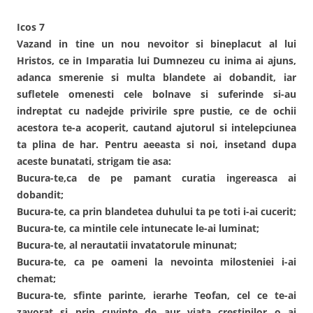
Icos 7
Vazand in tine un nou nevoitor si bineplacut al lui
Hristos, ce in Imparatia lui Dumnezeu cu inima ai ajuns,
adanca smerenie si multa blandete ai dobandit, iar
sufletele omenesti cele bolnave si suferinde si-au
indreptat cu nadejde privirile spre pustie, ce de ochii
acestora te-a acoperit, cautand ajutorul si intelepciunea
ta plina de har. Pentru aeeasta si noi, insetand dupa
aceste bunatati, strigam tie asa:
Bucura-te,ca de pe pamant curatia ingereasca ai
dobandit;
Bucura-te, ca prin blandetea duhului ta pe toti i-ai cucerit;
Bucura-te, ca mintile cele intunecate le-ai luminat;
Bucura-te, al nerautatii invatatorule minunat;
Bucura-te, ca pe oameni la nevointa milosteniei i-ai
chemat;
Bucura-te, sfinte parinte, ierarhe Teofan, cel ce te-ai
zavorat si prin cuvinte de aur viata crestinilor o ai