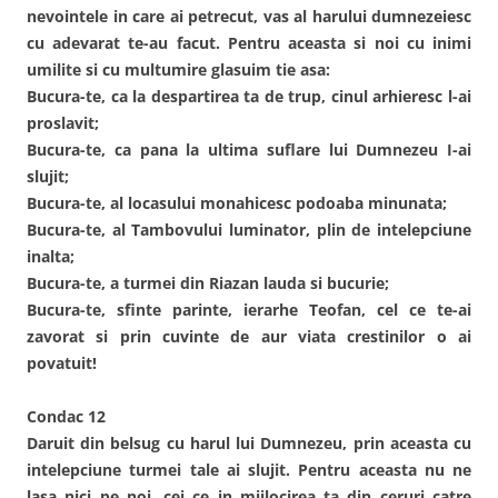
nevointele in care ai petrecut, vas al harului dumnezeiesc
cu adevarat te-au facut. Pentru aceasta si noi cu inimi
umilite si cu multumire glasuim tie asa:
Bucura-te, ca la despartirea ta de trup, cinul arhieresc l-ai
proslavit;
Bucura-te, ca pana la ultima suflare lui Dumnezeu I-ai
slujit;
Bucura-te, al locasului monahicesc podoaba minunata;
Bucura-te, al Tambovului luminator, plin de intelepciune
inalta;
Bucura-te, a turmei din Riazan lauda si bucurie;
Bucura-te, sfinte parinte, ierarhe Teofan, cel ce te-ai
zavorat si prin cuvinte de aur viata crestinilor o ai
povatuit!
Condac 12
Daruit din belsug cu harul lui Dumnezeu, prin aceasta cu
intelepciune turmei tale ai slujit. Pentru aceasta nu ne
lasa nici pe noi, cei ce in mijlocirea ta din ceruri catre