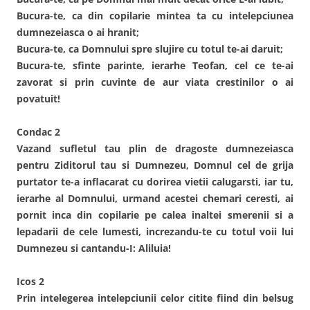
Bucura-te, ca din copilarie mintea ta cu intelepciunea
dumnezeiasca o ai hranit;
Bucura-te, ca Domnului spre slujire cu totul te-ai daruit;
Bucura-te, sfinte parinte, ierarhe Teofan, cel ce te-ai
zavorat si prin cuvinte de aur viata crestinilor o ai
povatuit!
Condac 2
Vazand sufletul tau plin de dragoste dumnezeiasca
pentru Ziditorul tau si Dumnezeu, Domnul cel de grija
purtator te-a inflacarat cu dorirea vietii calugarsti, iar tu,
ierarhe al Domnului, urmand acestei chemari ceresti, ai
pornit inca din copilarie pe calea inaltei smerenii si a
lepadarii de cele lumesti, increzandu-te cu totul voii lui
Dumnezeu si cantandu-I: Aliluia!
Icos 2
Prin intelegerea intelepciunii celor citite fiind din belsug