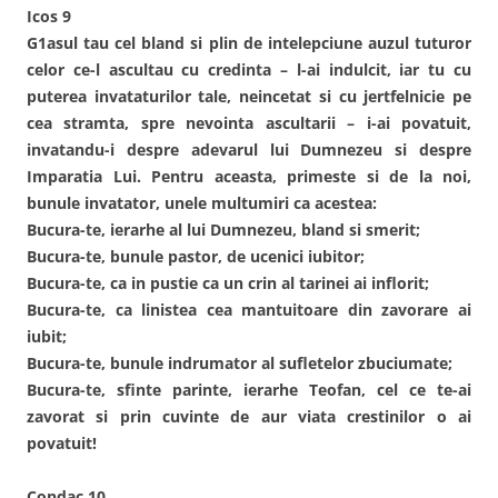
Icos 9
G1asul tau cel bland si plin de intelepciune auzul tuturor
celor ce-l ascultau cu credinta – l-ai indulcit, iar tu cu
puterea invataturilor tale, neincetat si cu jertfelnicie pe
cea stramta, spre nevointa ascultarii – i-ai povatuit,
invatandu-i despre adevarul lui Dumnezeu si despre
Imparatia Lui. Pentru aceasta, primeste si de la noi,
bunule invatator, unele multumiri ca acestea:
Bucura-te, ierarhe al lui Dumnezeu, bland si smerit;
Bucura-te, bunule pastor, de ucenici iubitor;
Bucura-te, ca in pustie ca un crin al tarinei ai inflorit;
Bucura-te, ca linistea cea mantuitoare din zavorare ai
iubit;
Bucura-te, bunule indrumator al sufletelor zbuciumate;
Bucura-te, sfinte parinte, ierarhe Teofan, cel ce te-ai
zavorat si prin cuvinte de aur viata crestinilor o ai
povatuit!
Condac 10