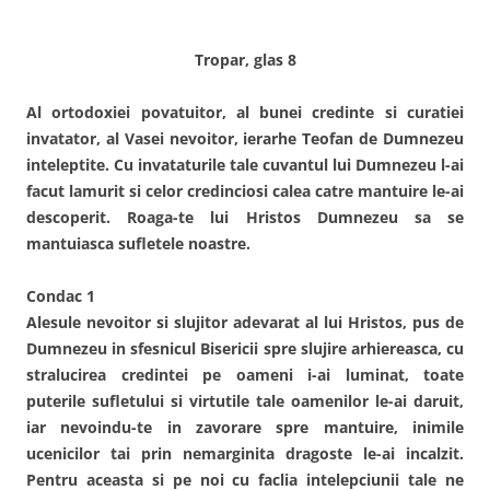
Tropar, glas 8
Al ortodoxiei povatuitor, al bunei credinte si curatiei
invatator, al Vasei nevoitor, ierarhe Teofan de Dumnezeu
inteleptite. Cu invataturile tale cuvantul lui Dumnezeu l-ai
facut lamurit si celor credinciosi calea catre mantuire le-ai
descoperit. Roaga-te lui Hristos Dumnezeu sa se
mantuiasca sufletele noastre.
Condac 1
Alesule nevoitor si slujitor adevarat al lui Hristos, pus de
Dumnezeu in sfesnicul Bisericii spre slujire arhiereasca, cu
stralucirea credintei pe oameni i-ai luminat, toate
puterile sufletului si virtutile tale oamenilor le-ai daruit,
iar nevoindu-te in zavorare spre mantuire, inimile
ucenicilor tai prin nemarginita dragoste le-ai incalzit.
Pentru aceasta si pe noi cu faclia intelepciunii tale ne