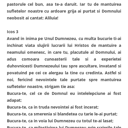
pastorule cel bun, asa te-a daruit. Iar tu de mantuirea
sufletelor noastre cu ardoare grija ai purtat si Domnului
neobosit ai cantat: Aliluia!
Icos 3
Avand in inima pe Unul Dumnezeu, cu multa bucurie ti-ai
inchinat viata slujirii lucrarii lui Hristos de mantuire a
neamului omenesc, in care tu, placutule al Domnului, ai
adus comoara cunoasterii tale si a experietei
duhovnicesti Dumnezeului tau spre ascultare, invatand si
povatuind pe cei ce alergau la tine cu credinta. Astfel si
noi, fericind nevointele tale purtate spre mantuirea
sufletelor noastre, strigam tie asa:
Bucura-te, cel ce de Domnul eu intelelepciune ai fost
adapat;
Bucura-te, ca in truda nevointei ai fost incerat;
Bucura-te, ca smerenia si blandetea cu tarie le-ai purtat;
Bucura-te, ca in voia lui Dumnezeu cu totul te-ai lasat;
Bucura-te, ca milostivirea lui Dumnezeu prin scrierile tale