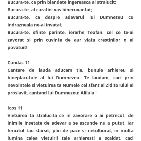
Bucura-te, ca prin blandete ingereasca ai stralucit;
Bucura-te, al curatiei vas binecuvantat;
Bucura-te, ca despre adevarul lui Dumnezeu cu
indrazneala ne-ai invatat;
Bucura-te, sfinte parinte, ierarhe Teofan, cel ce te-ai
zavorat si prin cuvinte de aur viata crestinilor o ai
povatuit!
Condac 11
Cantare de lauda aducem tie, bunule arhiereu si
bineplacutule al lui Dumnezeu. Te laudam, caci prin
nevointele si vietuirea ta Numele cel sfant al Ziditorului ai
proslavit, cantand lui Dumnezeu: Aliluia !
Icos 11
Vietuirea ta stralucita ce in zavorare o ai petrecut, de
inimile insetate de adevar a se ascunde nu a putut. Iar
fericitul tau sfarsit, plin de pace si netulburat, in multa
lumina calea vietuirii tale arhieresti a scaldat, caci