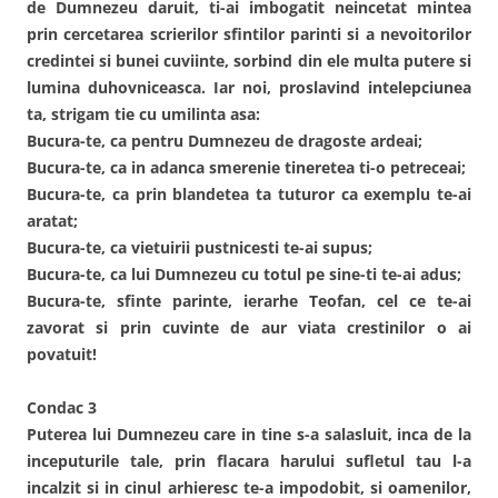
de Dumnezeu daruit, ti-ai imbogatit neincetat mintea
prin cercetarea scrierilor sfintilor parinti si a nevoitorilor
credintei si bunei cuviinte, sorbind din ele multa putere si
lumina duhovniceasca. Iar noi, proslavind intelepciunea
ta, strigam tie cu umilinta asa:
Bucura-te, ca pentru Dumnezeu de dragoste ardeai;
Bucura-te, ca in adanca smerenie tineretea ti-o petreceai;
Bucura-te, ca prin blandetea ta tuturor ca exemplu te-ai
aratat;
Bucura-te, ca vietuirii pustnicesti te-ai supus;
Bucura-te, ca lui Dumnezeu cu totul pe sine-ti te-ai adus;
Bucura-te, sfinte parinte, ierarhe Teofan, cel ce te-ai
zavorat si prin cuvinte de aur viata crestinilor o ai
povatuit!
Condac 3
Puterea lui Dumnezeu care in tine s-a salasluit, inca de la
inceputurile tale, prin flacara harului sufletul tau l-a
incalzit si in cinul arhieresc te-a impodobit, si oamenilor,