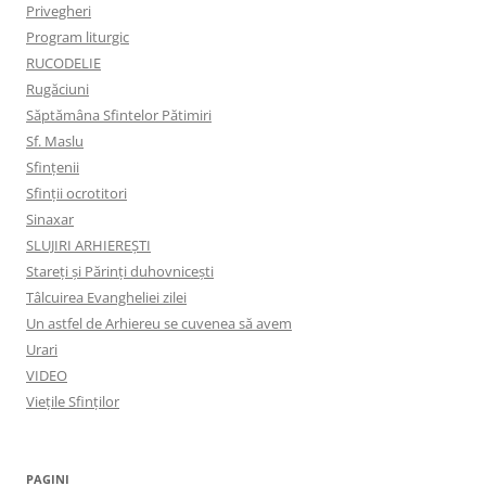
Privegheri
Program liturgic
RUCODELIE
Rugăciuni
Săptămâna Sfintelor Pătimiri
Sf. Maslu
Sfințenii
Sfinții ocrotitori
Sinaxar
SLUJIRI ARHIEREȘTI
Stareți și Părinți duhovnicești
Tâlcuirea Evangheliei zilei
Un astfel de Arhiereu se cuvenea să avem
Urari
VIDEO
Viețile Sfinților
PAGINI