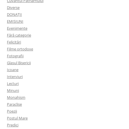
Cuvantul Patriarhului
Diverse
DONAȚII
EMISIUNI
Evenimente
Fără categorie
Felicitări
Filme ortodoxe
Fotografii
Glasul Bisericii
Icoane
Interviuri
Lecturi
Minuni
Monahism
Paraclise
Poezii
Postul Mare
Predici