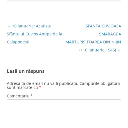
Navigare
←
10 ianuarie: Acatistul
SFÂNTA CUVIOASĂ
în
Sfântului Cuvios Antipa de la
SMARAGDA
articole
Calapodești
MĂRTURISITOAREA DIN NIJIN
(+10 ianuarie 1945)
→
Lasă un răspuns
Adresa ta de email nu va fi publicată.
Câmpurile obligatorii
sunt marcate cu
*
Comentariu
*