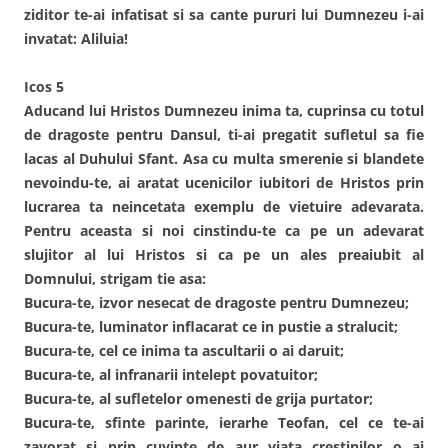
ziditor te-ai infatisat si sa cante pururi lui Dumnezeu i-ai
invatat: Aliluia!
Icos 5
Aducand lui Hristos Dumnezeu inima ta, cuprinsa cu totul
de dragoste pentru Dansul, ti-ai pregatit sufletul sa fie
lacas al Duhului Sfant. Asa cu multa smerenie si blandete
nevoindu-te, ai aratat ucenicilor iubitori de Hristos prin
lucrarea ta neincetata exemplu de vietuire adevarata.
Pentru aceasta si noi cinstindu-te ca pe un adevarat
slujitor al lui Hristos si ca pe un ales preaiubit al
Domnului, strigam tie asa:
Bucura-te, izvor nesecat de dragoste pentru Dumnezeu;
Bucura-te, luminator inflacarat ce in pustie a stralucit;
Bucura-te, cel ce inima ta ascultarii o ai daruit;
Bucura-te, al infranarii intelept povatuitor;
Bucura-te, al sufletelor omenesti de grija purtator;
Bucura-te, sfinte parinte, ierarhe Teofan, cel ce te-ai
zavorat si prin cuvinte de aur viata crestinilor o ai