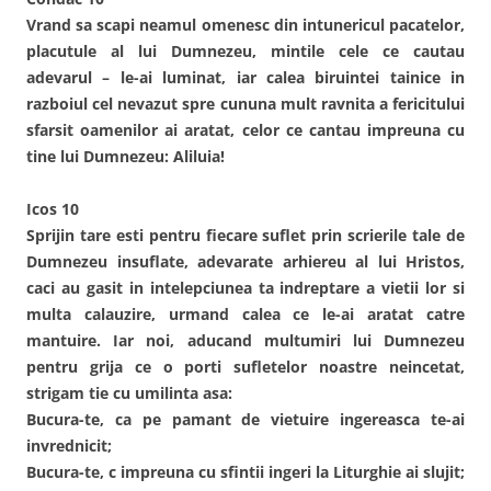
Vrand sa scapi neamul omenesc din intunericul pacatelor,
placutule al lui Dumnezeu, mintile cele ce cautau
adevarul – le-ai luminat, iar calea biruintei tainice in
razboiul cel nevazut spre cununa mult ravnita a fericitului
sfarsit oamenilor ai aratat, celor ce cantau impreuna cu
tine lui Dumnezeu: Aliluia!
Icos 10
Sprijin tare esti pentru fiecare suflet prin scrierile tale de
Dumnezeu insuflate, adevarate arhiereu al lui Hristos,
caci au gasit in intelepciunea ta indreptare a vietii lor si
multa calauzire, urmand calea ce le-ai aratat catre
mantuire. Iar noi, aducand multumiri lui Dumnezeu
pentru grija ce o porti sufletelor noastre neincetat,
strigam tie cu umilinta asa:
Bucura-te, ca pe pamant de vietuire ingereasca te-ai
invrednicit;
Bucura-te, c impreuna cu sfintii ingeri la Liturghie ai slujit;