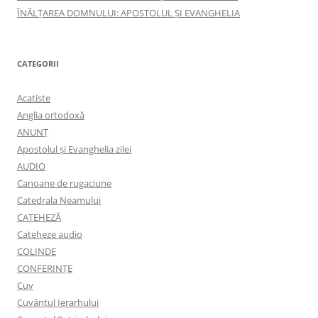
ÎNĂLŢAREA DOMNULUI: APOSTOLUL ȘI EVANGHELIA
CATEGORII
Acatiste
Anglia ortodoxă
ANUNŢ
Apostolul şi Evanghelia zilei
AUDIO
Canoane de rugaciune
Catedrala Neamului
CATEHEZĂ
Cateheze audio
COLINDE
CONFERINȚE
Cuv
Cuvântul Ierarhului