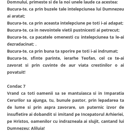
Domnului, primeste si de la noi unele laude ca acestea:
Bucura-te, ca prin buzele tale intelepciunea lui Dumnezeu
ai aratat;
Bucura-te, ca prin aceasta intelepciune pe toti i-ai adapat;
Bucura-te, ca in nevointele vietii pustnicesti ai petrecut;
Bucura-te, ca pacatele omenesti cu intelepciunea ta le-ai
dezradacinat; .
Bucura-te, ca prin buna ta sporire pe toti i-ai indrumat;
Bucura-te, sfinte parinte, ierarhe Teofan, cel ce te-ai
zavorat si prin cuvinte de aur viata crestinilor o ai
povatuit!
Condac 7
Vrand ca toti oamenii sa se mantuiasca si in Imparatia
Cerurilor sa ajunga, tu, bunule pastor, prin lepadarea ta
de lume si prin aspra zavorare, un puternic izvor de
insufletire ai dobandit si imitand pe Incepatorul Arhieriei,
pe Hristos, oamenilor cu indrazneala ai slujit, cantand lui
Dumnezeu: Aliluia!