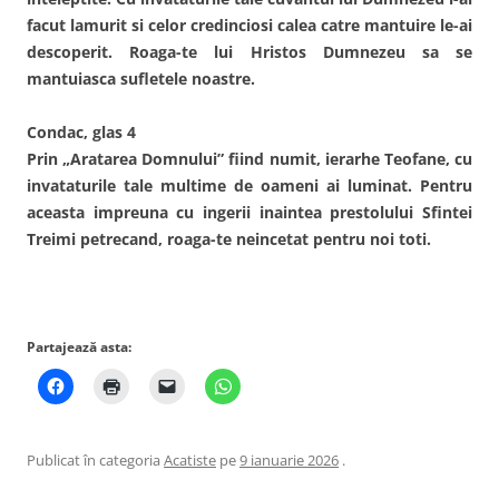
facut lamurit si celor credinciosi calea catre mantuire le-ai
descoperit. Roaga-te lui Hristos Dumnezeu sa se
mantuiasca sufletele noastre.
Condac, glas 4
Prin „Aratarea Domnului” fiind numit, ierarhe Teofane, cu
invataturile tale multime de oameni ai luminat. Pentru
aceasta impreuna cu ingerii inaintea prestolului Sfintei
Treimi petrecand, roaga-te neincetat pentru noi toti.
Partajează asta:
Publicat în categoria
Acatiste
pe
9 ianuarie 2026
.