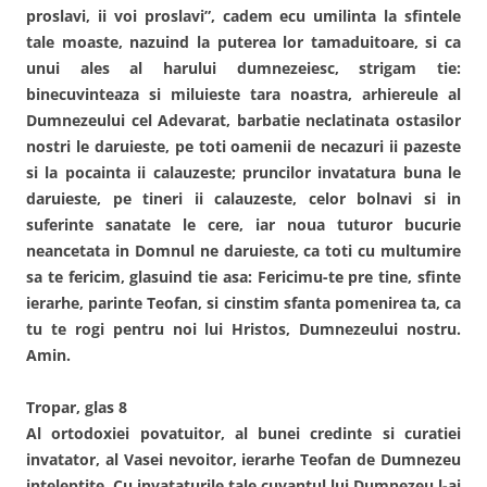
proslavi, ii voi proslavi”, cadem ecu umilinta la sfintele
tale moaste, nazuind la puterea lor tamaduitoare, si ca
unui ales al harului dumnezeiesc, strigam tie:
binecuvinteaza si miluieste tara noastra, arhiereule al
Dumnezeului cel Adevarat, barbatie neclatinata ostasilor
nostri le daruieste, pe toti oamenii de necazuri ii pazeste
si la pocainta ii calauzeste; pruncilor invatatura buna le
daruieste, pe tineri ii calauzeste, celor bolnavi si in
suferinte sanatate le cere, iar noua tuturor bucurie
neancetata in Domnul ne daruieste, ca toti cu multumire
sa te fericim, glasuind tie asa: Fericimu-te pre tine, sfinte
ierarhe, parinte Teofan, si cinstim sfanta pomenirea ta, ca
tu te rogi pentru noi lui Hristos, Dumnezeului nostru.
Amin.
Tropar, glas 8
Al ortodoxiei povatuitor, al bunei credinte si curatiei
invatator, al Vasei nevoitor, ierarhe Teofan de Dumnezeu
inteleptite. Cu invataturile tale cuvantul lui Dumnezeu l-ai