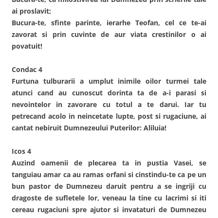
ai proslavit;
Bucura-te, sfinte parinte, ierarhe Teofan, cel ce te-ai
zavorat si prin cuvinte de aur viata crestinilor o ai
povatuit!
Condac 4
Furtuna tulburarii a umplut inimile oilor turmei tale
atunci cand au cunoscut dorinta ta de a-i parasi si
nevointelor in zavorare cu totul a te darui. Iar tu
petrecand acolo in neincetate lupte, post si rugaciune, ai
cantat nebiruit Dumnezeului Puterilor: Aliluia!
Icos 4
Auzind oamenii de plecarea ta in pustia Vasei, se
tanguiau amar ca au ramas orfani si cinstindu-te ca pe un
bun pastor de Dumnezeu daruit pentru a se ingriji cu
dragoste de sufletele lor, veneau la tine cu lacrimi si iti
cereau rugaciuni spre ajutor si invataturi de Dumnezeu