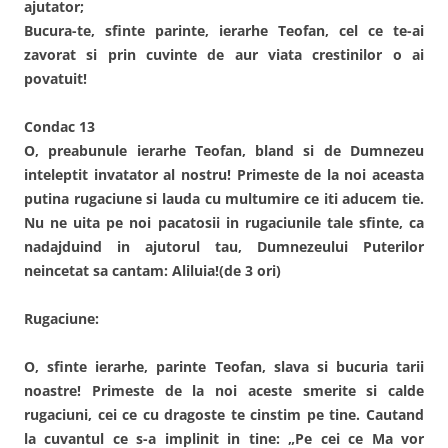
ajutator;
Bucura-te, sfinte parinte, ierarhe Teofan, cel ce te-ai
zavorat si prin cuvinte de aur viata crestinilor o ai
povatuit!
Condac 13
O, preabunule ierarhe Teofan, bland si de Dumnezeu
inteleptit invatator al nostru! Primeste de la noi aceasta
putina rugaciune si lauda cu multumire ce iti aducem tie.
Nu ne uita pe noi pacatosii in rugaciunile tale sfinte, ca
nadajduind in ajutorul tau, Dumnezeului Puterilor
neincetat sa cantam: Aliluia!(de 3 ori)
Rugaciune:
O, sfinte ierarhe, parinte Teofan, slava si bucuria tarii
noastre! Primeste de la noi aceste smerite si calde
rugaciuni, cei ce cu dragoste te cinstim pe tine. Cautand
la cuvantul ce s-a implinit in tine: „Pe cei ce Ma vor