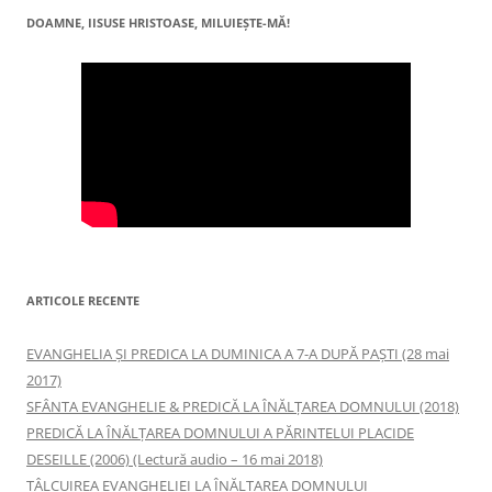
DOAMNE, IISUSE HRISTOASE, MILUIEŞTE-MĂ!
ARTICOLE RECENTE
EVANGHELIA ȘI PREDICA LA DUMINICA A 7-A DUPĂ PAȘTI (28 mai
2017)
SFÂNTA EVANGHELIE & PREDICĂ LA ÎNĂLŢAREA DOMNULUI (2018)
PREDICĂ LA ÎNĂLŢAREA DOMNULUI A PĂRINTELUI PLACIDE
DESEILLE (2006) (Lectură audio – 16 mai 2018)
TÂLCUIREA EVANGHELIEI LA ÎNĂLŢAREA DOMNULUI