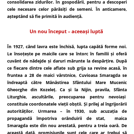
consolidarea zidurilor. În gospodării, pentru a descoperi
cele necesare celor părăsiți de semeni. În anticamere,
așteptând să fie primită în audiență.
Un nou început – aceeași luptă
În 1927, când lavra este închisă, lupta capătă forme noi.
Le însoțește pe maicile care se întorc în familii și oferă
cuvânt de nădejde și daruri mărunte la despărțire. După
ce fiecare dintre cele aflate sub grija sa revine acasă, în
fruntea a 28 de maici vârstnice, Cuvioasa Smaragda se
îndreaptă către Mânăstirea Sfântului Mare Mucenic
Gheorghe din Kozeleț. Ca și la Nijin, pravila, Sfânta
Liturghie, ascultările, preocuparea pentru nevoiași
constituie coordonatele vieții obștii. Și prilej al îngrijorării
autorităților. Urmarea – în 1930, sub acuzația de
propagandă împotriva orânduirii de stat, maica
Smaragda este din nou arestată, pentru a treia oară. De
această dată, promisiunile sunt cele care ar trebui să