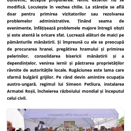
modifică. Locuiește în vechea chilie. La stăreție se află
doar pentru primirea vizitatorilor sau rezolvarea
problemelor administrative. Ținând seama de
evenimente, înfățișează problemele majore întregii obști
și este atentă la oricare sfat. Lucrează alături de maici pe
pământurile mânăstirii. Și împreună cu ele se preocupă
de procurarea hranei, pregătirea hramului și primirea
pelerinilor, consolidarea bisericii mânăstirii și a
dependințelor, venirea iernii și păstrarea proprietăților
râvnite de autoritățile locale. Rugăciunea este lama care
sfarmă bulgării grijilor. Pe rând devin amintire ocupația
austro-ungară, regimul lui Simeon Petliura, instalarea
Armatei Roșii, încheierea războiului mondial și începutul
celui civil.