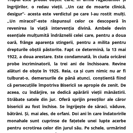
îngrijirilor, o redau vieții. ,,Un caz de moarte clinică,
desigur’’- acesta este verdictul pe care l-au rostit mulți.
,,Un miracol’’-este răspunsul celor ce descoperă în
revenirea la viață intervenția divină. Ambele devin
esențiale mulțumită îndrăznelii celei care, pentru a doua
oară, frânge aparența stingerii, pentru a milita pentru
drepturile obștii păstorite. Fapt ce determină, la 13 mai
1922, a doua arestare. Este condamnată, în ciuda oricărei
probe incriminatorii, la trei ani de închisoare. Revine
alături de obște în 1925. Reia, ca și cum nimic nu ar fi
tulburat-o, demersurile de până atunci, conștientă fiind
că persecuțiile împotriva Bisericii se apropie de zenit. De
aceea, cu îndârjire, se dedică apărării vieții mânăstirii.
Străbate satele din jur. Oferă sprijin preoților ale căror
bisericii au fost închise. Se îngrijește de săraci, văduve,
bătrâni. Și, mai ales, de orfani. Doi ani în care îndatoririle
monahale sunt cuprinse de fațetele unei lupte acerbe
pentru ocrotirea celor din jurul său. Pe schele, urmărind