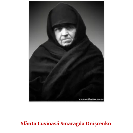
Sfânta Cuvioasă Smaragda Onișcenko