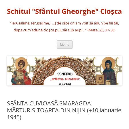
Sari
la
Schitul "Sfântul Gheorghe" Cloşca
conținut
“Ierusalime, Ierusalime, […] de câte ori am voit să adun pe fiii tăi,
după cum adună cloşca puii săi sub aripi…” (Matei 23, 37-38)
Meniu
SFÂNTA CUVIOASĂ SMARAGDA
MĂRTURISITOAREA DIN NIJIN (+10 ianuarie
1945)