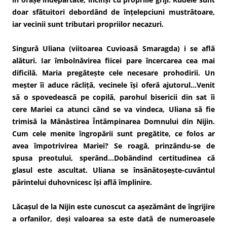
doar sfătuitori debordând de înțelepciuni mustrătoare,
iar vecinii sunt tributari propriilor necazuri.
Singură Uliana (viitoarea Cuvioasă Smaragda) i se află
alături. Iar îmbolnăvirea fiicei pare încercarea cea mai
dificilă. Maria pregătește cele necesare prohodirii. Un
meșter îi aduce răcliță, vecinele își oferă ajutorul…Venit
să o spovedească pe copilă, parohul bisericii din sat îi
cere Mariei ca atunci când se va vindeca, Uliana să fie
trimisă la Mânăstirea Întâmpinarea Domnului din Nijin.
Cum cele menite îngropării sunt pregătite, ce folos ar
avea împotrivirea Mariei? Se roagă, prinzându-se de
spusa preotului, sperând…Dobândind certitudinea că
glasul este ascultat. Uliana se însănătoșește-cuvântul
părintelui duhovnicesc își află împlinire.
Lăcașul de la Nijin este cunoscut ca așezământ de îngrijire
a orfanilor, deși valoarea sa este dată de numeroasele