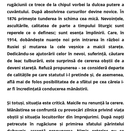
rugăciunii ce trece de la chipul vorbei la dulcea putere a
cuvântului. După absolvirea cursurilor devine novice. În
1876 primește tunderea în schima cea mică. Nevoințele,
ascultările, calitatea de parte a timpului liturgic sunt
reperele ce o definesc; sunt esența împlinirii. Care, în
1914, dobândește nuanțe noi prin intrarea în război a
Rusiei și mutarea la cele veșnice a maicii starețe.
Dedicându-se ajutorării celor în nevoi, suferință, căutare
de leac tulburării, este surprinsă de cererea obștii de a
deveni stareță. Refuză propunerea – se consideră departe
de calitățile pe care statutul i-l pretinde și, de asemenea,
află mai de folos posibilitatea de a sfătui pe cea căreia i-
ar fi încredințată conducerea mânăstirii.
Și totuși, situația este critică. Maicile nu renunță la cerere.
Mânăstirea se confruntă cu provocări zilnice privind viața
obștii și situația locuitorilor din împrejurimi. După nopți
petrecute în rugăciune și primirea sfatului părintelui
duhovnic, acceptă propunerea. Nimic exterior nu se