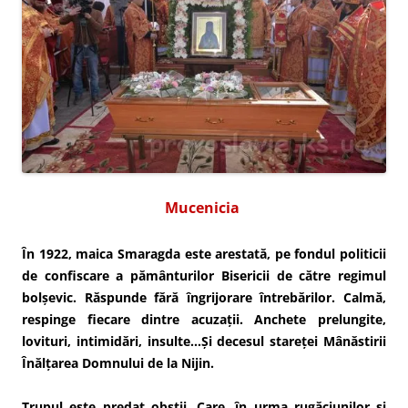
Mucenicia
În 1922, maica Smaragda este arestată, pe fondul politicii
de confiscare a pământurilor Bisericii de către regimul
bolșevic. Răspunde fără îngrijorare întrebărilor. Calmă,
respinge fiecare dintre acuzații. Anchete prelungite,
lovituri, intimidări, insulte…Și decesul stareței Mânăstirii
Înălțarea Domnului de la Nijin.
Trupul este predat obștii. Care, în urma rugăciunilor și