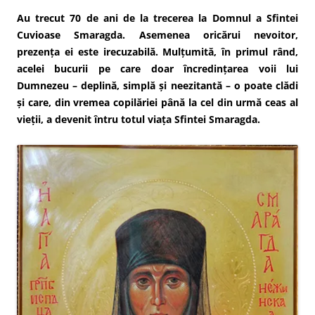
Au trecut 70 de ani de la trecerea la Domnul a Sfintei
Cuvioase Smaragda. Asemenea oricărui nevoitor,
prezența ei este irecuzabilă. Mulțumită, în primul rând,
acelei bucurii pe care doar încredințarea voii lui
Dumnezeu – deplină, simplă și neezitantă – o poate clădi
și care, din vremea copilăriei până la cel din urmă ceas al
vieții, a devenit întru totul viața Sfintei Smaragda.