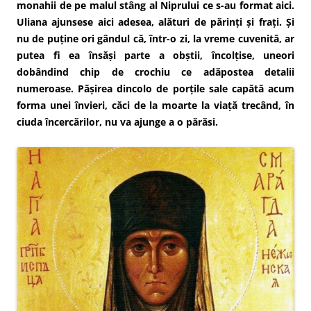
monahii de pe malul stâng al Niprului ce s-au format aici.
Uliana ajunsese aici adesea, alături de părinți și frați. Și
nu de puține ori gândul că, într-o zi, la vreme cuvenită, ar
putea fi ea însăși parte a obștii, încolțise, uneori
dobândind chip de crochiu ce adăpostea detalii
numeroase. Pășirea dincolo de porțile sale capătă acum
forma unei învieri, căci de la moarte la viață trecând, în
ciuda încercărilor, nu va ajunge a o părăsi.