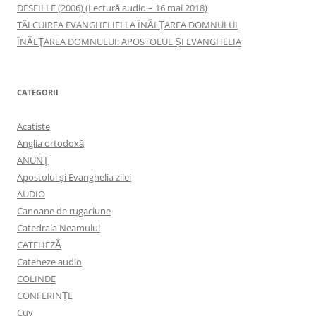
DESEILLE (2006) (Lectură audio – 16 mai 2018)
TÂLCUIREA EVANGHELIEI LA ÎNĂLŢAREA DOMNULUI
ÎNĂLŢAREA DOMNULUI: APOSTOLUL ȘI EVANGHELIA
CATEGORII
Acatiste
Anglia ortodoxă
ANUNŢ
Apostolul şi Evanghelia zilei
AUDIO
Canoane de rugaciune
Catedrala Neamului
CATEHEZĂ
Cateheze audio
COLINDE
CONFERINȚE
Cuv