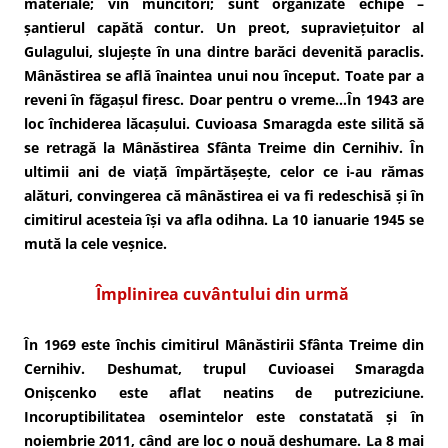
materiale; vin muncitori; sunt organizate echipe –
șantierul capătă contur. Un preot, supraviețuitor al
Gulagului, slujește în una dintre barăci devenită paraclis.
Mânăstirea se află înaintea unui nou început. Toate par a
reveni în făgașul firesc. Doar pentru o vreme…În 1943 are
loc închiderea lăcașului. Cuvioasa Smaragda este silită să
se retragă la Mânăstirea Sfânta Treime din Cernihiv. În
ultimii ani de viață împărtășește, celor ce i-au rămas
alături, convingerea că mânăstirea ei va fi redeschisă și în
cimitirul acesteia își va afla odihna. La 10 ianuarie 1945 se
mută la cele veșnice.
Împlinirea cuvântului din urmă
În 1969 este închis cimitirul Mânăstirii Sfânta Treime din
Cernihiv. Deshumat, trupul Cuvioasei Smaragda
Onișcenko este aflat neatins de putreziciune.
Incoruptibilitatea osemintelor este constatată și în
noiembrie 2011, când are loc o nouă deshumare. La 8 mai