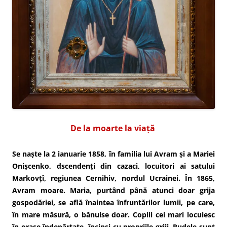
De la moarte la viață
Se naște la 2 ianuarie 1858, în familia lui Avram și a Mariei
Onișcenko, dscendenți din cazaci, locuitori ai satului
Markovțî, regiunea Cernihiv, nordul Ucrainei. În 1865,
Avram moare. Maria, purtând până atunci doar grija
gospodăriei, se află înaintea înfruntărilor lumii, pe care,
în mare măsură, o bănuise doar. Copiii cei mari locuiesc
în orașe îndepărtate, încinși cu propriile griji. Rudele sunt