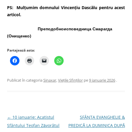
PS: Mulțumim domnului Vincențiu Dascălu pentru acest
articol.
Преподобноисповедница Смарагда
(Онищенко)
Partajează asta:
Publicat în categoria
Sinaxar
,
Viețile Sfinților
pe
9 ianuarie 2026
.
Navigare
←
10 ianuarie: Acatistul
SFÂNTA EVANGHELIE &
în
Sfântului Teofan Zăvorâtul
PREDICĂ LA DUMINICA DUPĂ