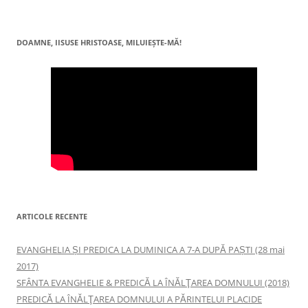
DOAMNE, IISUSE HRISTOASE, MILUIEŞTE-MĂ!
ARTICOLE RECENTE
EVANGHELIA ȘI PREDICA LA DUMINICA A 7-A DUPĂ PAȘTI (28 mai
2017)
SFÂNTA EVANGHELIE & PREDICĂ LA ÎNĂLŢAREA DOMNULUI (2018)
PREDICĂ LA ÎNĂLŢAREA DOMNULUI A PĂRINTELUI PLACIDE