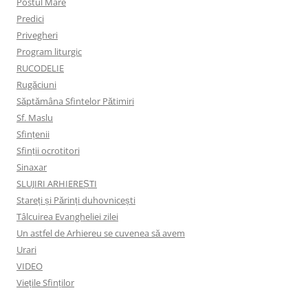
Postul Mare
Predici
Privegheri
Program liturgic
RUCODELIE
Rugăciuni
Săptămâna Sfintelor Pătimiri
Sf. Maslu
Sfințenii
Sfinții ocrotitori
Sinaxar
SLUJIRI ARHIEREȘTI
Stareți și Părinți duhovnicești
Tâlcuirea Evangheliei zilei
Un astfel de Arhiereu se cuvenea să avem
Urari
VIDEO
Viețile Sfinților