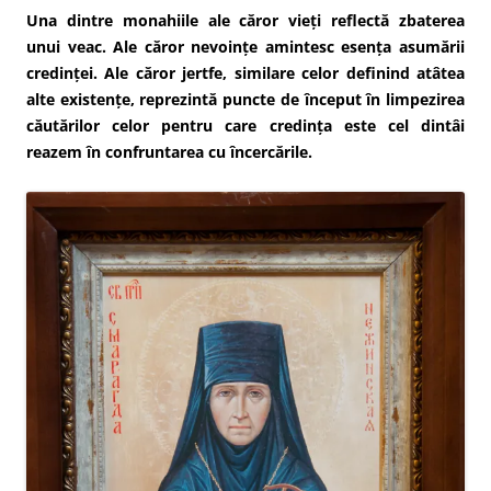
Una dintre monahiile ale căror vieți reflectă zbaterea
unui veac. Ale căror nevoințe amintesc esența asumării
credinței. Ale căror jertfe, similare celor definind atâtea
alte existențe, reprezintă puncte de început în limpezirea
căutărilor celor pentru care credința este cel dintâi
reazem în confruntarea cu încercările.