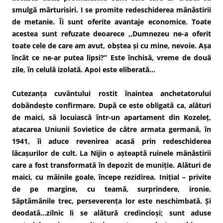
smulgă mărturisiri. I se promite redeschiderea mânăstirii
de metanie. Îi sunt oferite avantaje economice. Toate
acestea sunt refuzate deoarece ,,Dumnezeu ne-a oferit
toate cele de care am avut, obștea și cu mine, nevoie. Așa
încât ce ne-ar putea lipsi?’’ Este închisă, vreme de două
zile, în celulă izolată. Apoi este eliberată…
Cutezanța cuvântului rostit înaintea anchetatorului
dobândește confirmare. După ce este obligată ca, alături
de maici, să locuiască într-un apartament din Kozeleț,
atacarea Uniunii Sovietice de către armata germană, în
1941, îi aduce revenirea acasă prin redeschiderea
lăcașurilor de cult. La Nijin o așteaptă ruinele mânăstirii
care a fost transformată în depozit de muniție. Alături de
maici, cu mâinile goale, începe rezidirea. Inițial – privite
de pe margine, cu teamă, surprindere, ironie.
Săptămânile trec, perseverența lor este neschimbată. Și
deodată…zilnic li se alătură credincioși; sunt aduse