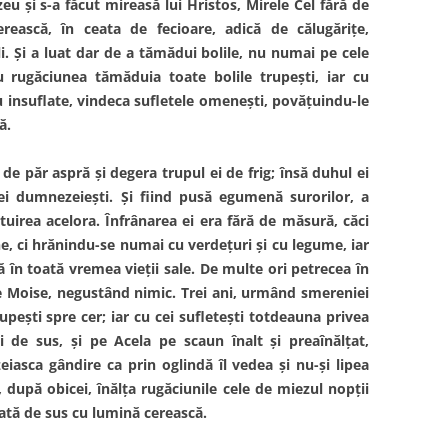
eu și s-a făcut mireasă lui Hristos, Mirele Cel fără de
erească, în ceata de fecioare, adică de călugărițe,
i. Și a luat dar de a tămădui bolile, nu numai pe cele
Cu rugăciunea tămăduia toate bolile trupești, iar cu
u insuflate, vindeca sufletele omenești, povățuindu-le
ă.
e păr aspră și degera trupul ei de frig; însă duhul ei
i dumnezeiești. Și fiind pusă egumenă surorilor, a
tuirea acelora. Înfrânarea ei era fără de măsură, căci
, ci hrănindu-se numai cu verdețuri și cu legume, iar
 în toată vremea vieții sale. De multe ori petrecea în
le Moise, negustând nimic. Trei ani, urmând sme­reniei
rupești spre cer; iar cu cei sufletești totdeauna privea
 de sus, și pe Acela pe scaun înalt și preaînălțat,
iasca gândire ca prin oglindă îl vedea și nu-și lipea
 după obicei, înălța rugăciunile cele de miezul nopții
nată de sus cu lumină cerească.