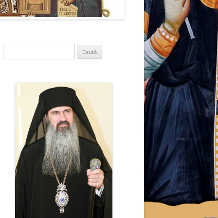
Caută
după: