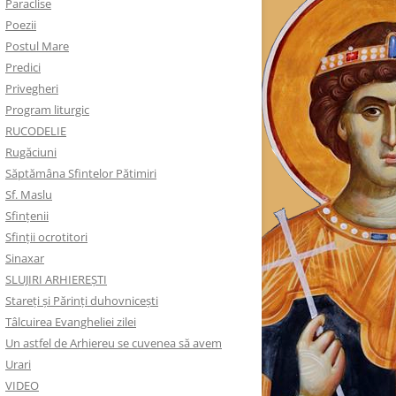
Paraclise
Poezii
Postul Mare
Predici
Privegheri
Program liturgic
RUCODELIE
Rugăciuni
Săptămâna Sfintelor Pătimiri
Sf. Maslu
Sfințenii
Sfinții ocrotitori
Sinaxar
SLUJIRI ARHIEREȘTI
Stareți și Părinți duhovnicești
Tâlcuirea Evangheliei zilei
Un astfel de Arhiereu se cuvenea să avem
Urari
VIDEO