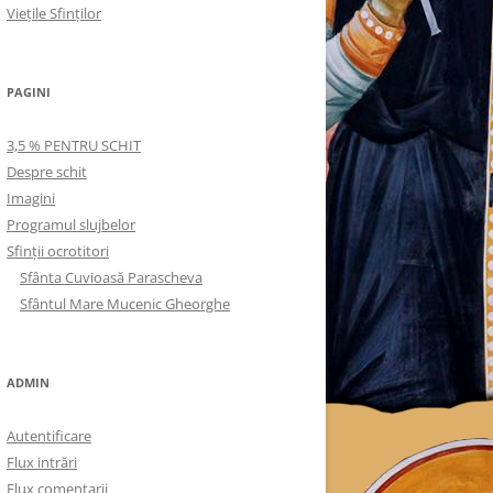
Viețile Sfinților
PAGINI
3,5 % PENTRU SCHIT
Despre schit
Imagini
Programul slujbelor
Sfinţii ocrotitori
Sfânta Cuvioasă Parascheva
Sfântul Mare Mucenic Gheorghe
ADMIN
Autentificare
Flux intrări
Flux comentarii