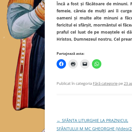
Încă a fost și făcătoare de minuni.
femeie, căreia de mulți ani îi curg
oameni și multe alte minuni a făc
fericitul ei sfârșit, mormântul ei făc
praful cel luat de pe moaștele ei dă
Hristos, Dumnezeul nostru, Cel preamă
Partajează asta:
Publicat în categoria
Fără categorie
pe
23 ap
Navigare
←
SFÂNTA LITURGHIE LA PRAZNICUL
în
SFÂNTULUI M MC GHEORGHE (Video/23