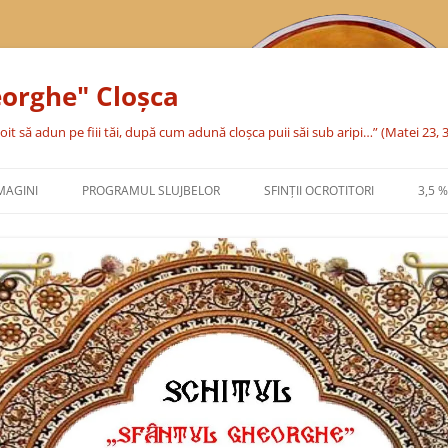
eorghe" Cloşca
oit să adun pe fiii tăi, după cum adună cloşca puii săi sub aripi…” (Matei 23, 
MAGINI
PROGRAMUL SLUJBELOR
SFINŢII OCROTITORI
3,5 
SFÂNTA CUVIOASĂ PARASCHEVA
SFÂNTUL MARE MUCENIC
GHEORGHE