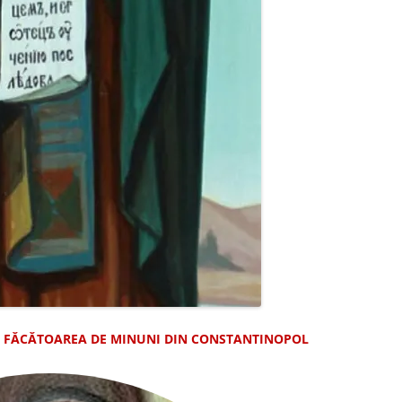
A, FĂCĂTOAREA DE MINUNI DIN CONST
ANTINOPOL