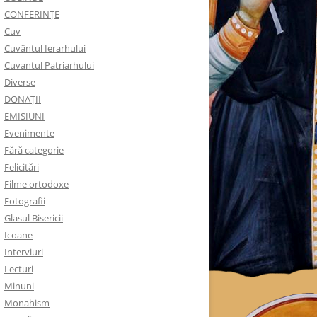
CONFERINȚE
Cuv
Cuvântul Ierarhului
Cuvantul Patriarhului
Diverse
DONAȚII
EMISIUNI
Evenimente
Fără categorie
Felicitări
Filme ortodoxe
Fotografii
Glasul Bisericii
Icoane
Interviuri
Lecturi
Minuni
Monahism