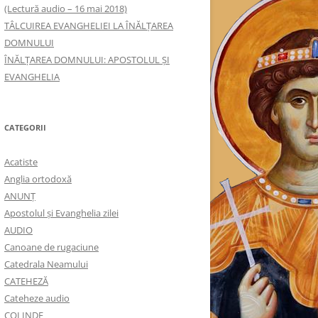
(Lectură audio – 16 mai 2018)
TÂLCUIREA EVANGHELIEI LA ÎNĂLŢAREA
DOMNULUI
ÎNĂLŢAREA DOMNULUI: APOSTOLUL ȘI
EVANGHELIA
CATEGORII
Acatiste
Anglia ortodoxă
ANUNŢ
Apostolul şi Evanghelia zilei
AUDIO
Canoane de rugaciune
Catedrala Neamului
CATEHEZĂ
Cateheze audio
COLINDE