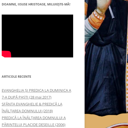
DOAMNE, IISUSE HRISTOASE, MILUIEŞTE-MĂ!
ARTICOLE RECENTE
EVANGHELIA ȘI PREDICA LA DUMINICA A
7-A DUPĂ PAȘTI (28 mai 2017)
SFÂNTA EVANGHELIE & PREDICĂ LA
ÎNĂLŢAREA DOMNULUI (2018)
PREDICĂ LA ÎNĂLŢAREA DOMNULUI A
PĂRINTELUI PLACIDE DESEILLE (2006)