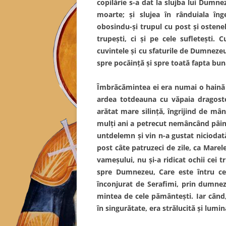
copilărie s-a dat la slujba lui Dumnez
moarte; și slujea în rânduiala îng
obosindu-și trupul cu post și ostenel
trupești, ci și pe cele sufletești. 
cuvintele și cu sfaturile de Dumneze
spre pocăință și spre toată fapta bun
Îmbrăcămintea ei era numai o haină d
ardea totdeauna cu văpaia dragoste
arătat mare silință, îngrijind de mân
mulți ani a petrecut nemâncând pâine
untdelemn și vin n-a gustat niciodată
post câte patruzeci de zile, ca Mare
vameșului, nu și-a ridicat ochii cei t
spre Dumnezeu, Care este întru cei
înconjurat de Serafimi, prin dumneze
mintea de cele pământești. Iar când,
în singurătate, era strălucită și lumi