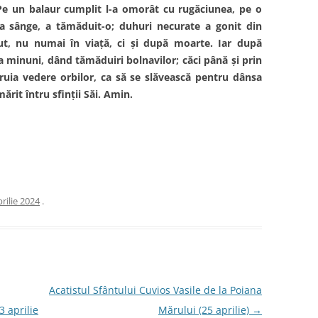
 Pe un balaur cumplit l-a omorât cu rugăciunea, pe o
ea sânge, a tămăduit-o; duhuri necurate a gonit din
ut, nu numai în viață, ci și după moarte. Iar după
ea minuni, dând tămăduiri bolnavilor; căci până și prin
ruia vedere orbilor, ca să se slăvească pentru dânsa
rit întru sfinții Săi. Amin.
rilie 2024
.
Acatistul Sfântului Cuvios Vasile de la Poiana
 aprilie
Mărului (25 aprilie)
→