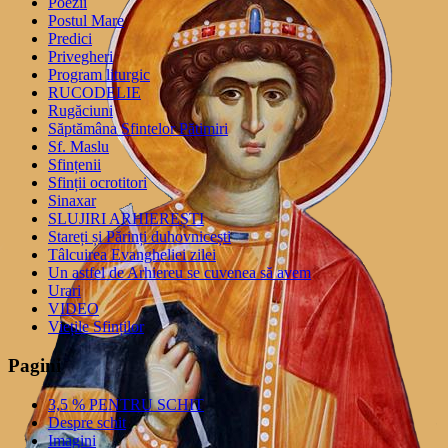
Poezii
Postul Mare
Predici
Privegheri
Program liturgic
RUCODELIE
Rugăciuni
Săptămâna Sfintelor Pătimiri
Sf. Maslu
Sfințenii
Sfinții ocrotitori
Sinaxar
SLUJIRI ARHIEREȘTI
Stareți și Părinți duhovnicești
Tâlcuirea Evangheliei zilei
Un astfel de Arhiereu se cuvenea să avem
Urari
VIDEO
Viețile Sfinților
Pagini
3,5 % PENTRU SCHIT
Despre schit
Imagini