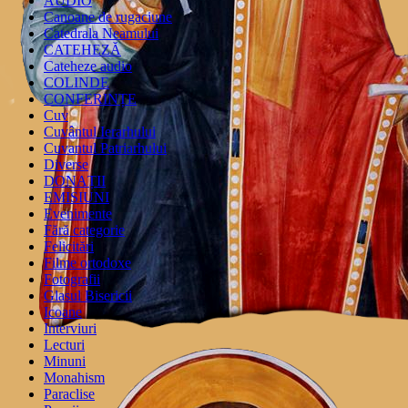
AUDIO
Canoane de rugaciune
Catedrala Neamului
CATEHEZĂ
Cateheze audio
COLINDE
CONFERINȚE
Cuv
Cuvântul Ierarhului
Cuvantul Patriarhului
Diverse
DONAȚII
EMISIUNI
Evenimente
Fără categorie
Felicitări
Filme ortodoxe
Fotografii
Glasul Bisericii
Icoane
Interviuri
Lecturi
Minuni
Monahism
Paraclise