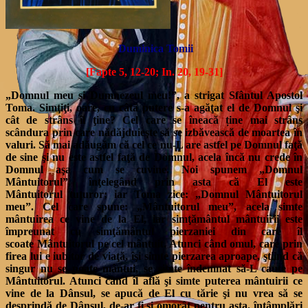
Duminica Tomii
[Fapte 5, 12-20; In. 20, 19-31]
„Domnul meu şi Dumnezeul meu!”, a strigat Sfântul Apostol
Toma. Simţiţi, oare, cu câtă putere s-a agăţat el de Domnul şi
cât de strâns îl ţine? Cel care se îneacă ține mai strâns
scândura prin care nădăjduieşte să se izbăvească de moartea în
valuri. Să mai adăugăm că cel ce nu-L are astfel pe Domnul faţă
de sine şi nu este astfel faţă de Domnul, acela încă nu crede în
Domnul aşa cum se cuvine. Noi spunem „Domnul
Mântuitorul”, înţelegând prin asta că El este
Mântuitorul tuturor; iar Toma zice: „Domnul Mântuitorul
meu”. Cel care spune: „Mântuitorul meu”, acela simte
mântuirea ce vine de la El, iar simţământul mântuirii este
împreunat cu simţământul pierzaniei din care îl
scoate Mântuitorul pe cel mântuit. Atunci când omul, care prin
firea lui e iubitor de viaţă, îşi simte pierzarea aproape, ştiind că
singur nu se poate mântui, se simte îndemnat să-L caute pe
Mântuitorul. Atunci când îl află şi simte
puterea mântuirii ce
vine de la Dânsul, se apucă de El cu tărie şi nu vrea să se
desprindă de Dânsul, de-ar fi şi omorât pentru asta. întâmplări