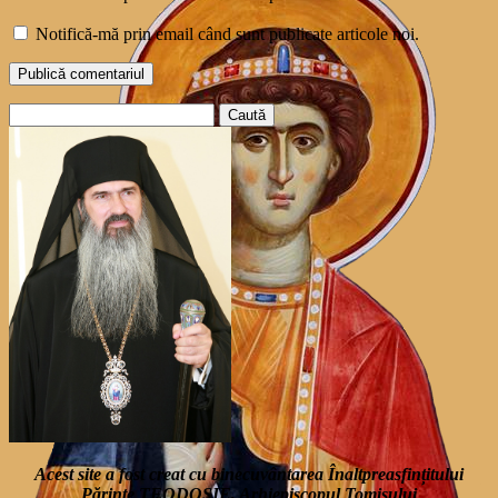
Notifică-mă prin email când sunt publicate articole noi.
Caută
după:
Acest site a fost creat cu binecuvântarea Înaltpreasfințitului
Părinte TEODOSIE, Arhiepiscopul Tomisului