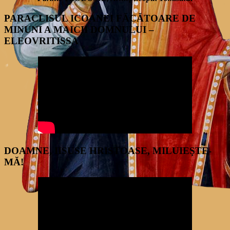
PARACLISUL ICOANEI FĂCĂTOARE DE
MINUNI A MAICII DOMNULUI –
ELEOVRITISSA
DOAMNE, IISUSE HRISTOASE, MILUIEŞTE-
MĂ!