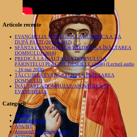
Articole recente
EVANGHELIA ȘI PREDICA LA DUMINICA A 7-A
DUPĂ PAȘTI (28 mai 2017)
SFÂNTA EVANGHELIE & PREDICĂ LA ÎNĂLŢAREA
DOMNULUI (2018)
PREDICĂ LA ÎNĂLŢAREA DOMNULUI A
PĂRINTELUI PLACIDE DESEILLE (2006) (Lectură audio
– 16 mai 2018)
TÂLCUIREA EVANGHELIEI LA ÎNĂLŢAREA
DOMNULUI
ÎNĂLŢAREA DOMNULUI: APOSTOLUL ȘI
EVANGHELIA
Categorii
Acatiste
Anglia ortodoxă
ANUNŢ
Apostolul şi Evanghelia zilei