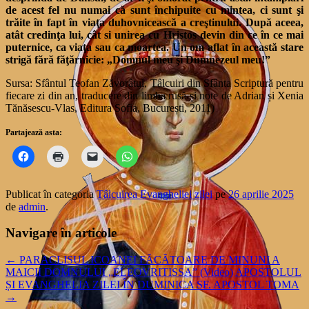
de acest fel nu numai că sunt închipuite cu mintea, ci sunt şi
trăite în fapt în viaţa duhovnicească a creştinului. După aceea,
atât credinţa lui, cât si unirea cu Hristos devin din ce în ce mai
puternice, ca viaţa sau ca moartea. Un om aflat în această stare
strigă fără făţărnicie: „Domnul meu şi Dumnezeul meu!”
Sursa: Sfântul Teofan Zăvorâtul, Tâlcuiri din Sfânta Scriptură pentru
fiecare zi din an, traducere din limba rusă și note de Adrian și Xenia
Tănăsescu-Vlas, Editura Sofia, București, 2011)
Partajează asta:
Publicat în categoria
Tâlcuirea Evangheliei zilei
pe
26 aprilie 2025
de
admin
.
Navigare în articole
←
PARACLISUL ICOANEI FĂCĂTOARE DE MINUNI A
MAICII DOMNULUI „ELEOVRITISSA” (Video)
APOSTOLUL
ȘI EVANGHELIA ZILEI ÎN DUMINICA SF. APOSTOL TOMA
→