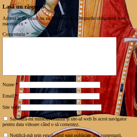
Lasă un răspuns
Adresa ta de email nu va fi publicată.
Câmpurile obligatorii sunt
marcate cu
*
Comentariu
*
Nume
*
Email
*
Site web
Salvează-mi numele, emailul și site-ul web în acest navigator
pentru data viitoare când o să comentez.
Notifică-mă prin email când sunt publicate alte comentarii.