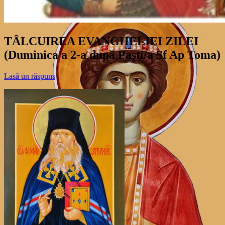
TÂLCUIREA EVANGHELIEI ZILEI
(Duminica a 2-a după Paști/a Sf Ap Toma)
Lasă un răspuns