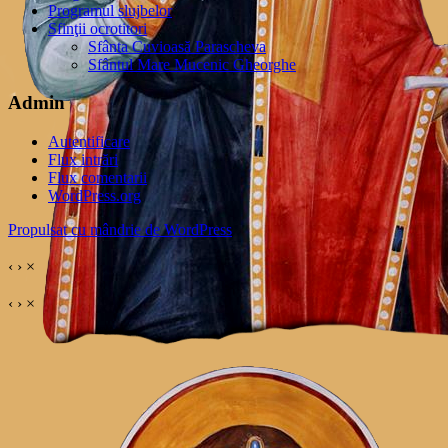
Programul slujbelor
Sfinţii ocrotitori
Sfânta Cuvioasă Parascheva
Sfântul Mare Mucenic Gheorghe
Admin
Autentificare
Flux intrări
Flux comentarii
WordPress.org
Propulsat cu mândrie de WordPress
‹
›
×
‹
›
×