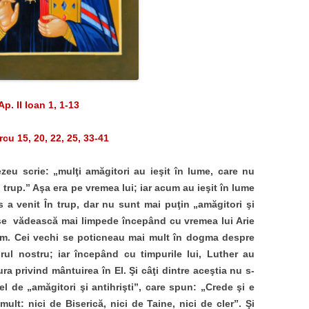
Ap. II Ioan 1, 1-13
rcu 15, 20, 22, 25, 33-41
eu scrie: „mulţi amăgitori au ieşit în lume, care nu
n trup.” Aşa era pe vremea lui; iar acum au ieşit în lume
s a venit În trup, dar nu sunt mai puţin „amăgitori şi
ă se vădească mai limpede începând cu vremea lui Arie
um. Cei vechi se poticneau mai mult în dogma despre
rul nostru; iar începând cu timpurile lui, Luther au
a privind mântuirea în El. Şi câţi dintre aceştia nu s-
el de „amăgitori şi antihrişti”, care spun: „Crede şi e
lt: nici de Biserică, nici de Taine, nici de cler”. Şi