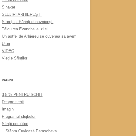
Sinaxar
SLUJIRI ARHIEREȘTI
Stareți și Părinți duhovnicești
Tâlcuirea Evangheliei zilei
Un astfel de Arhiereu se cuvenea să avem
Urari
VIDEO
Viețile Sfinților
PAGINI
3,5 % PENTRU SCHIT
Despre schit
Imagini
Programul slujbelor
Sfinţii ocrotitori
Sfânta Cuvioasă Parascheva