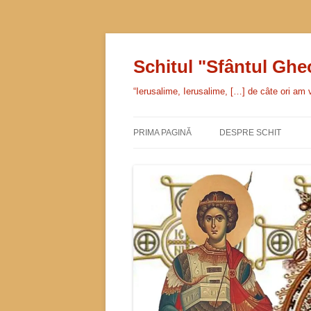
Sari
la
conținut
Schitul "Sfântul Gh
“Ierusalime, Ierusalime, […] de câte ori am v
PRIMA PAGINĂ
DESPRE SCHIT