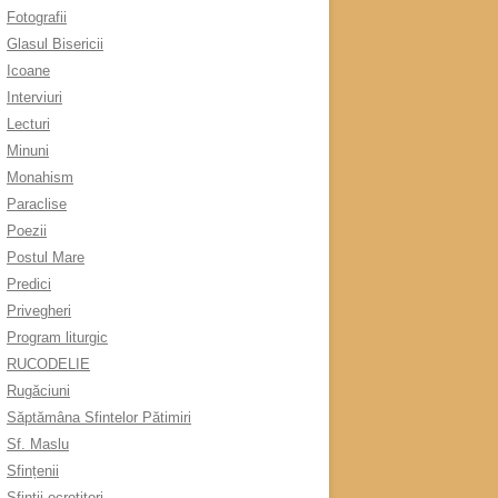
Fotografii
Glasul Bisericii
Icoane
Interviuri
Lecturi
Minuni
Monahism
Paraclise
Poezii
Postul Mare
Predici
Privegheri
Program liturgic
RUCODELIE
Rugăciuni
Săptămâna Sfintelor Pătimiri
Sf. Maslu
Sfințenii
Sfinții ocrotitori