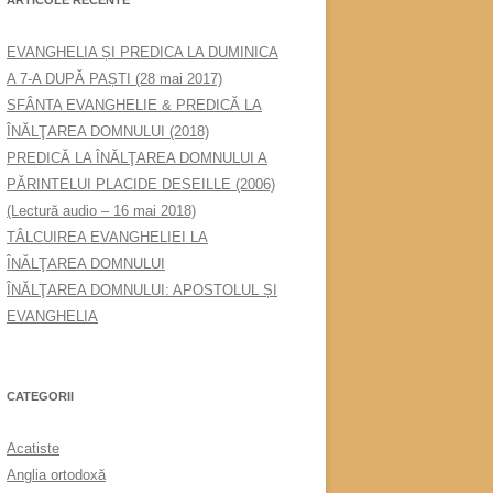
EVANGHELIA ȘI PREDICA LA DUMINICA
A 7-A DUPĂ PAȘTI (28 mai 2017)
SFÂNTA EVANGHELIE & PREDICĂ LA
ÎNĂLŢAREA DOMNULUI (2018)
PREDICĂ LA ÎNĂLŢAREA DOMNULUI A
PĂRINTELUI PLACIDE DESEILLE (2006)
(Lectură audio – 16 mai 2018)
TÂLCUIREA EVANGHELIEI LA
ÎNĂLŢAREA DOMNULUI
ÎNĂLŢAREA DOMNULUI: APOSTOLUL ȘI
EVANGHELIA
CATEGORII
Acatiste
Anglia ortodoxă