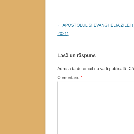
Navigare
←
APOSTOLUL ȘI EVANGHELIA ZILEI (5
în
2021)
articole
Lasă un răspuns
Adresa ta de email nu va fi publicată.
Câ
Comentariu
*