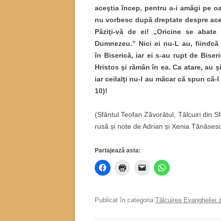
aceştia încep, pentru a-i amăgi pe oa
nu vorbesc după dreptate despre acest
Păziţi-vă de ei! „Oricine se abate
Dumnezeu.” Nici ei nu-L au, fiindcă 
în Biserică, iar ei s-au rupt de Biser
Hristos şi rămân în ea. Ca atare, au 
iar ceilalţi nu-I au măcar că spun că-I 
10)!
(Sfântul Teofan Zăvorâtul, Tâlcuiri din S
rusă și note de Adrian și Xenia Tănăsesc
Partajează asta:
Publicat în categoria
Tâlcuirea Evangheliei z