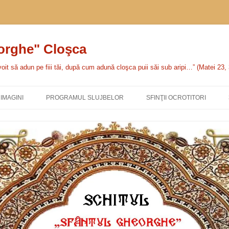
eorghe" Cloşca
oit să adun pe fiii tăi, după cum adună cloşca puii săi sub aripi…” (Matei 23,
IMAGINI
PROGRAMUL SLUJBELOR
SFINŢII OCROTITORI
SFÂNTA CUVIOASĂ PARASC
SFÂNTUL MARE MUCENIC
GHEORGHE