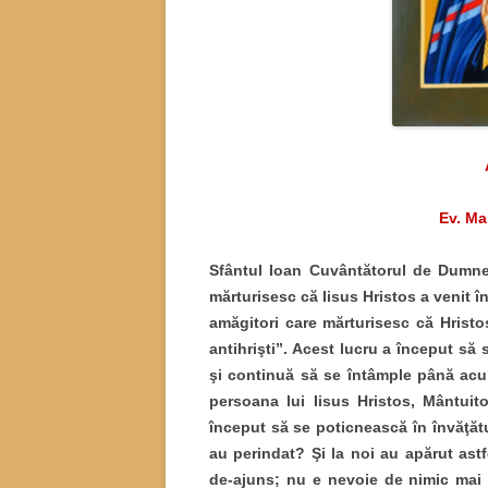
Ev. Ma
Sfântul Ioan Cuvântătorul de Dumnez
mărturisesc că Iisus Hristos a venit î
amăgitori care mărturisesc că Hristo
antihrişti”. Acest lucru a început s
şi continuă să se întâmple până ac
persoana lui Iisus Hristos, Mântuito
început să se poticnească în învăţătur
au perindat? Şi la noi au apărut astf
de-ajuns; nu e nevoie de nimic mai mu