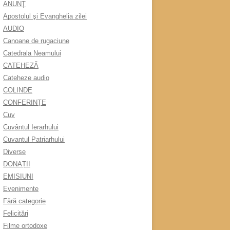
ANUNŢ
Apostolul şi Evanghelia zilei
AUDIO
Canoane de rugaciune
Catedrala Neamului
CATEHEZĂ
Cateheze audio
COLINDE
CONFERINȚE
Cuv
Cuvântul Ierarhului
Cuvantul Patriarhului
Diverse
DONAȚII
EMISIUNI
Evenimente
Fără categorie
Felicitări
Filme ortodoxe