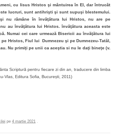
meni, cu Iisus Hristos şi mântuirea în El, dar întrucât
e lucruri, sunt antihrişti şi sunt supuşi blestemului.
 şi nu rămâne în învăţătura lui Hristos, nu are pe
nu au învăţătura lui Hristos. învăţătura aceasta este
ică. Numai cei care urmează Bisericii au învăţătura lui
şi pe Hristos, Fiul lui Dumnezeu şi pe Dumnezeu-Tatăl,
au. Nu primiţi pe unii ca aceştia si nu le daţi bineţe (v.
fânta Scriptură pentru fiecare zi din an, traducere din limba
u-Vlas, Editura Sofia, București, 2011)
ilei
pe
4 martie 2021
.