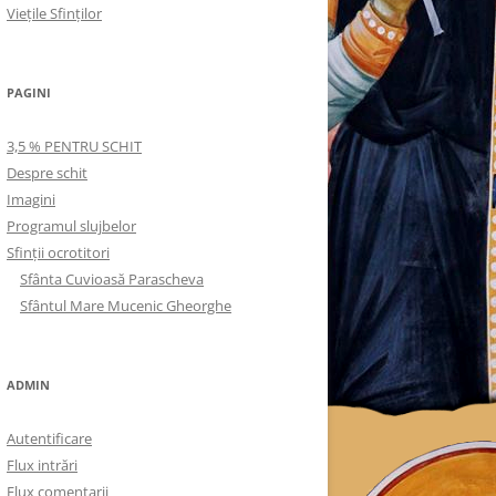
Viețile Sfinților
PAGINI
3,5 % PENTRU SCHIT
Despre schit
Imagini
Programul slujbelor
Sfinţii ocrotitori
Sfânta Cuvioasă Parascheva
Sfântul Mare Mucenic Gheorghe
ADMIN
Autentificare
Flux intrări
Flux comentarii