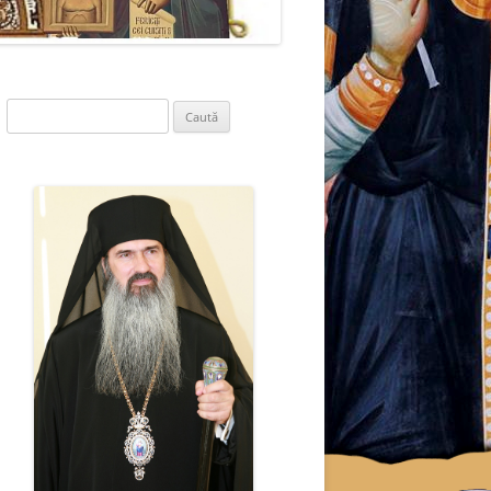
Caută
după: