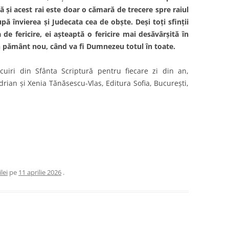
nsă şi acest rai este doar o cămară de trecere spre raiul
upă învierea şi Judecata cea de obşte. Deşi toţi
sfinţii
de fericire, ei aşteaptă o fericire mai desăvârşită în
 un pământ nou, când va fi Dumnezeu totul în toate.
cuiri din Sfânta Scriptură pentru fiecare zi din an,
rian și Xenia Tănăsescu-Vlas, Editura Sofia, București,
lei
pe
11 aprilie 2026
.