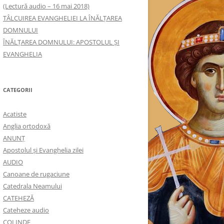
(Lectură audio – 16 mai 2018)
TÂLCUIREA EVANGHELIEI LA ÎNĂLŢAREA
DOMNULUI
ÎNĂLŢAREA DOMNULUI: APOSTOLUL ȘI
EVANGHELIA
CATEGORII
Acatiste
Anglia ortodoxă
ANUNŢ
Apostolul şi Evanghelia zilei
AUDIO
Canoane de rugaciune
Catedrala Neamului
CATEHEZĂ
Cateheze audio
COLINDE