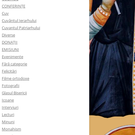
CONFERINȚE
Cuv
Cuvântul Ierarhului
Cuvantul Patriarhului
Diverse
DONAȚII
EMISIUNI
Evenimente
Fără categorie
Felicitări
Filme ortodoxe
Fotografii
Glasul Bisericii
Icoane
Interviuri
Lecturi
Minuni
Monahism