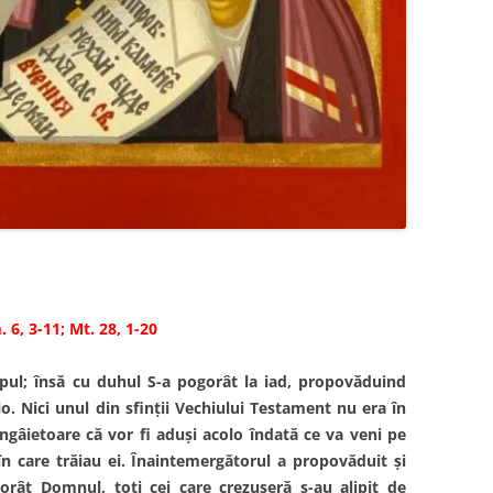
 6, 3-11; Mt. 28, 1-20
l; însă cu duhul S-a pogorât la iad, propovăduind
o. Nici unul din sfinţii Vechiului Testament nu era în
ângâietoare că vor fi aduşi acolo îndată ce va veni pe
n care trăiau ei. Înaintemergătorul a propovăduit şi
orât Domnul, toţi cei care crezuseră s-au alipit de