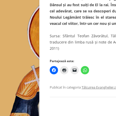
Dânsul şi au fost suiţi de El la rai. Î
cel adevărat, care se va descoperi d
Noului Legământ trăiesc în el starea 
veacul cel viitor, într-un cer nou şi
Sursa: Sfântul Teofan Zăvorâtul, Tâl
traducere din limba rusă și note de Ad
2011)
Partajează asta:
Publicat în categoria
Tâlcuirea Evangheliei zi