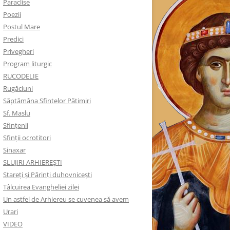
Paraclise
Poezii
Postul Mare
Predici
Privegheri
Program liturgic
RUCODELIE
Rugăciuni
Săptămâna Sfintelor Pătimiri
Sf. Maslu
Sfințenii
Sfinții ocrotitori
Sinaxar
SLUJIRI ARHIEREȘTI
Stareți și Părinți duhovnicești
Tâlcuirea Evangheliei zilei
Un astfel de Arhiereu se cuvenea să avem
Urari
VIDEO