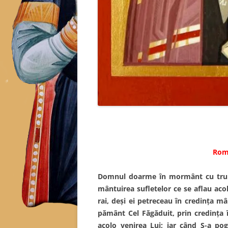
Rom.
Domnul doarme în mormânt cu trupu
mântuirea sufletelor ce se aflau acol
rai, deşi ei petreceau în credinţa m
pământ Cel Făgăduit, prin credinţa î
acolo venirea Lui; iar când S-a pog