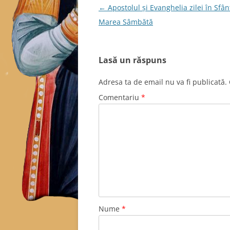
Navigare
←
Apostolul și Evanghelia zilei în Sfân
în
Marea Sâmbătă
articole
Lasă un răspuns
Adresa ta de email nu va fi publicată.
Comentariu
*
Nume
*