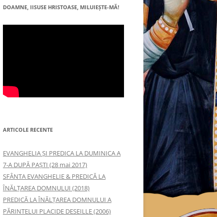
DOAMNE, IISUSE HRISTOASE, MILUIEŞTE-MĂ!
ARTICOLE RECENTE
EVANGHELIA ȘI PREDICA LA DUMINICA A
7-A DUPĂ PAȘTI (28 mai 2017)
SFÂNTA EVANGHELIE & PREDICĂ LA
ÎNĂLŢAREA DOMNULUI (2018)
PREDICĂ LA ÎNĂLŢAREA DOMNULUI A
PĂRINTELUI PLACIDE DESEILLE (2006)