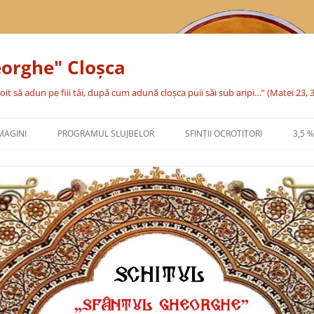
eorghe" Cloşca
oit să adun pe fiii tăi, după cum adună cloşca puii săi sub aripi…” (Matei 23, 
MAGINI
PROGRAMUL SLUJBELOR
SFINŢII OCROTITORI
3,5 
SFÂNTA CUVIOASĂ PARASCHEVA
SFÂNTUL MARE MUCENIC
GHEORGHE