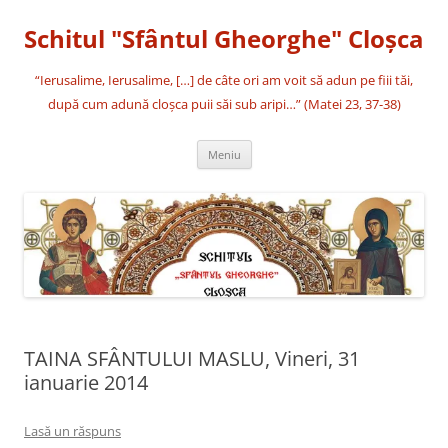
Sari
la
Schitul "Sfântul Gheorghe" Cloşca
conținut
“Ierusalime, Ierusalime, […] de câte ori am voit să adun pe fiii tăi,
după cum adună cloşca puii săi sub aripi…” (Matei 23, 37-38)
Meniu
TAINA SFÂNTULUI MASLU, Vineri, 31
ianuarie 2014
Lasă un răspuns