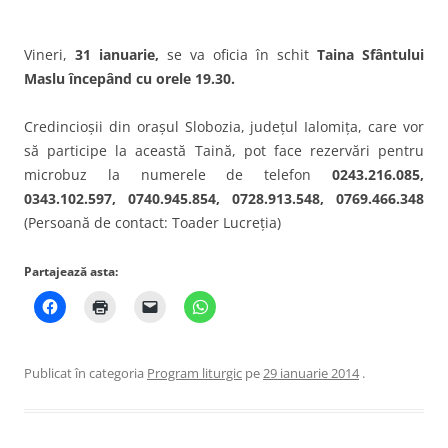
Vineri,
31 ianuarie,
se va oficia în schit
Taina Sfântului
Maslu începând cu orele 19.30.
Credincioşii din oraşul Slobozia, judeţul Ialomiţa, care vor
să participe la această Taină, pot face rezervări pentru
microbuz la numerele de telefon
0243.216.085,
0343.102.597, 0740.945.854, 0728.913.548, 0769.466.348
(Persoană de contact: Toader Lucreția)
Partajează asta:
Publicat în categoria
Program liturgic
pe
29 ianuarie 2014
.