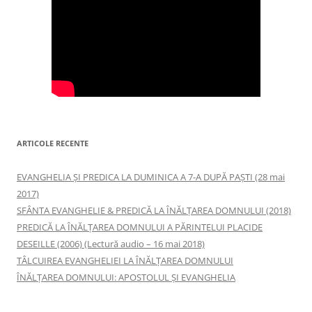
ARTICOLE RECENTE
EVANGHELIA ȘI PREDICA LA DUMINICA A 7-A DUPĂ PAȘTI (28 mai
2017)
SFÂNTA EVANGHELIE & PREDICĂ LA ÎNĂLŢAREA DOMNULUI (2018)
PREDICĂ LA ÎNĂLŢAREA DOMNULUI A PĂRINTELUI PLACIDE
DESEILLE (2006) (Lectură audio – 16 mai 2018)
TÂLCUIREA EVANGHELIEI LA ÎNĂLŢAREA DOMNULUI
ÎNĂLŢAREA DOMNULUI: APOSTOLUL ȘI EVANGHELIA