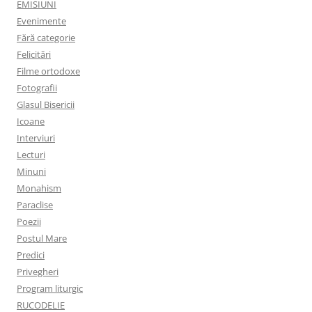
EMISIUNI
Evenimente
Fără categorie
Felicitări
Filme ortodoxe
Fotografii
Glasul Bisericii
Icoane
Interviuri
Lecturi
Minuni
Monahism
Paraclise
Poezii
Postul Mare
Predici
Privegheri
Program liturgic
RUCODELIE