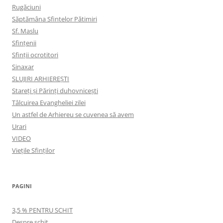
Rugăciuni
Săptămâna Sfintelor Pătimiri
Sf. Maslu
Sfințenii
Sfinții ocrotitori
Sinaxar
SLUJIRI ARHIEREȘTI
Stareți și Părinți duhovnicești
Tâlcuirea Evangheliei zilei
Un astfel de Arhiereu se cuvenea să avem
Urari
VIDEO
Viețile Sfinților
PAGINI
3,5 % PENTRU SCHIT
Despre schit