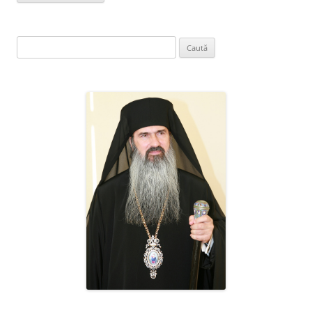
Caută
după: