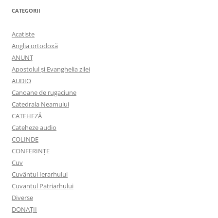
CATEGORII
Acatiste
Anglia ortodoxă
ANUNŢ
Apostolul şi Evanghelia zilei
AUDIO
Canoane de rugaciune
Catedrala Neamului
CATEHEZĂ
Cateheze audio
COLINDE
CONFERINȚE
Cuv
Cuvântul Ierarhului
Cuvantul Patriarhului
Diverse
DONAȚII