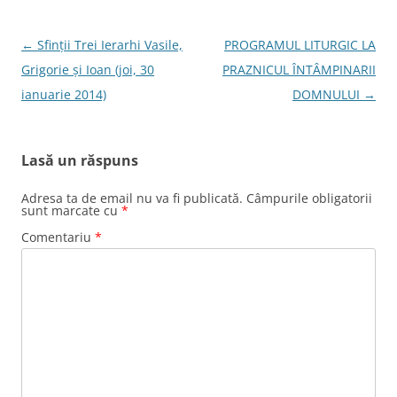
Navigare
←
Sfinții Trei Ierarhi Vasile,
PROGRAMUL LITURGIC LA
în
Grigorie și Ioan (joi, 30
PRAZNICUL ÎNTÂMPINARII
articole
ianuarie 2014)
DOMNULUI
→
Lasă un răspuns
Adresa ta de email nu va fi publicată.
Câmpurile obligatorii
sunt marcate cu
*
Comentariu
*