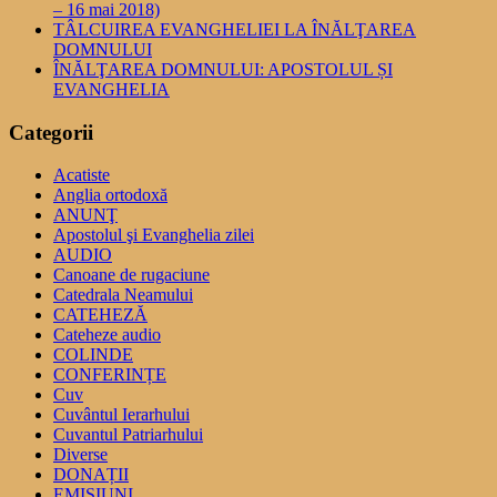
– 16 mai 2018)
TÂLCUIREA EVANGHELIEI LA ÎNĂLŢAREA
DOMNULUI
ÎNĂLŢAREA DOMNULUI: APOSTOLUL ȘI
EVANGHELIA
Categorii
Acatiste
Anglia ortodoxă
ANUNŢ
Apostolul şi Evanghelia zilei
AUDIO
Canoane de rugaciune
Catedrala Neamului
CATEHEZĂ
Cateheze audio
COLINDE
CONFERINȚE
Cuv
Cuvântul Ierarhului
Cuvantul Patriarhului
Diverse
DONAȚII
EMISIUNI