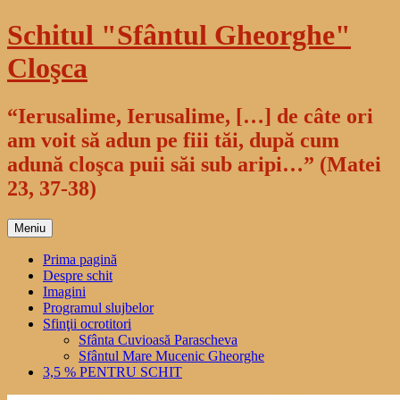
Sari
Schitul "Sfântul Gheorghe"
la
conținut
Cloşca
“Ierusalime, Ierusalime, […] de câte ori
am voit să adun pe fiii tăi, după cum
adună cloşca puii săi sub aripi…” (Matei
23, 37-38)
Meniu
Prima pagină
Despre schit
Imagini
Programul slujbelor
Sfinţii ocrotitori
Sfânta Cuvioasă Parascheva
Sfântul Mare Mucenic Gheorghe
3,5 % PENTRU SCHIT