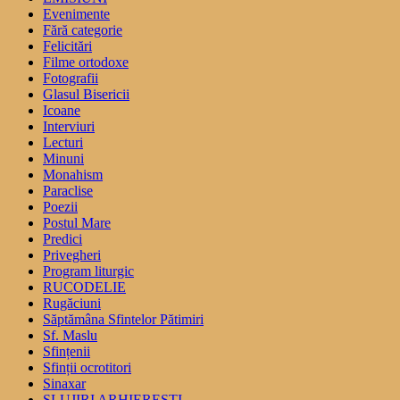
Evenimente
Fără categorie
Felicitări
Filme ortodoxe
Fotografii
Glasul Bisericii
Icoane
Interviuri
Lecturi
Minuni
Monahism
Paraclise
Poezii
Postul Mare
Predici
Privegheri
Program liturgic
RUCODELIE
Rugăciuni
Săptămâna Sfintelor Pătimiri
Sf. Maslu
Sfințenii
Sfinții ocrotitori
Sinaxar
SLUJIRI ARHIEREȘTI