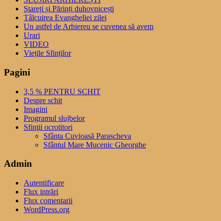
Stareți și Părinți duhovnicești
Tâlcuirea Evangheliei zilei
Un astfel de Arhiereu se cuvenea să avem
Urari
VIDEO
Viețile Sfinților
Pagini
3,5 % PENTRU SCHIT
Despre schit
Imagini
Programul slujbelor
Sfinţii ocrotitori
Sfânta Cuvioasă Parascheva
Sfântul Mare Mucenic Gheorghe
Admin
Autentificare
Flux intrări
Flux comentarii
WordPress.org