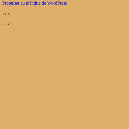
Propulsat cu mândrie de WordPress
‹
›
×
‹
›
×