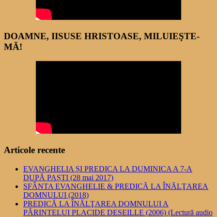
DOAMNE, IISUSE HRISTOASE, MILUIEŞTE-
MĂ!
Articole recente
EVANGHELIA ȘI PREDICA LA DUMINICA A 7-A
DUPĂ PAȘTI (28 mai 2017)
SFÂNTA EVANGHELIE & PREDICĂ LA ÎNĂLŢAREA
DOMNULUI (2018)
PREDICĂ LA ÎNĂLŢAREA DOMNULUI A
PĂRINTELUI PLACIDE DESEILLE (2006) (Lectură audio