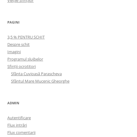
Viețile Sfinților
PAGINI
3,5 % PENTRU SCHIT
Despre schit
Imagini
Programul slujbelor
Sfinţii ocrotitori
Sfânta Cuvioasă Parascheva
Sfântul Mare Mucenic Gheorghe
ADMIN
Autentificare
Flux intrări
Flux comentarii