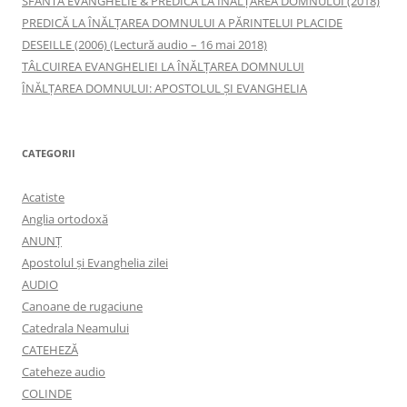
SFÂNTA EVANGHELIE & PREDICĂ LA ÎNĂLŢAREA DOMNULUI (2018)
PREDICĂ LA ÎNĂLŢAREA DOMNULUI A PĂRINTELUI PLACIDE
DESEILLE (2006) (Lectură audio – 16 mai 2018)
TÂLCUIREA EVANGHELIEI LA ÎNĂLŢAREA DOMNULUI
ÎNĂLŢAREA DOMNULUI: APOSTOLUL ȘI EVANGHELIA
CATEGORII
Acatiste
Anglia ortodoxă
ANUNŢ
Apostolul şi Evanghelia zilei
AUDIO
Canoane de rugaciune
Catedrala Neamului
CATEHEZĂ
Cateheze audio
COLINDE