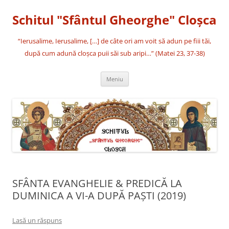
Sari
la
Schitul "Sfântul Gheorghe" Cloşca
conținut
“Ierusalime, Ierusalime, […] de câte ori am voit să adun pe fiii tăi,
după cum adună cloşca puii săi sub aripi…” (Matei 23, 37-38)
Meniu
SFÂNTA EVANGHELIE & PREDICĂ LA
DUMINICA A VI-A DUPĂ PAŞTI (2019)
Lasă un răspuns