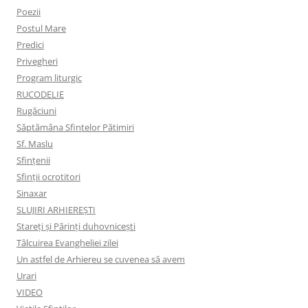
Poezii
Postul Mare
Predici
Privegheri
Program liturgic
RUCODELIE
Rugăciuni
Săptămâna Sfintelor Pătimiri
Sf. Maslu
Sfințenii
Sfinții ocrotitori
Sinaxar
SLUJIRI ARHIEREȘTI
Stareți și Părinți duhovnicești
Tâlcuirea Evangheliei zilei
Un astfel de Arhiereu se cuvenea să avem
Urari
VIDEO