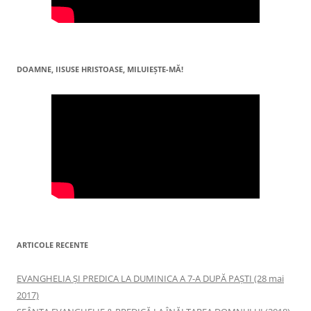
DOAMNE, IISUSE HRISTOASE, MILUIEŞTE-MĂ!
ARTICOLE RECENTE
EVANGHELIA ȘI PREDICA LA DUMINICA A 7-A DUPĂ PAȘTI (28 mai
2017)