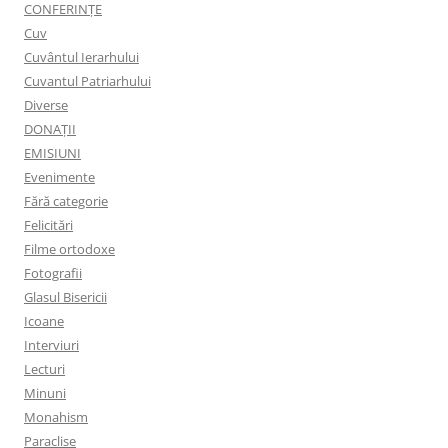
CONFERINȚE
Cuv
Cuvântul Ierarhului
Cuvantul Patriarhului
Diverse
DONAȚII
EMISIUNI
Evenimente
Fără categorie
Felicitări
Filme ortodoxe
Fotografii
Glasul Bisericii
Icoane
Interviuri
Lecturi
Minuni
Monahism
Paraclise