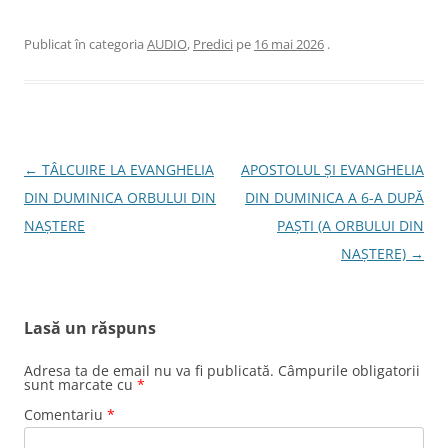
Publicat în categoria
AUDIO
,
Predici
pe
16 mai 2026
.
Navigare
←
TÂLCUIRE LA EVANGHELIA
APOSTOLUL ȘI EVANGHELIA
în
DIN DUMINICA ORBULUI DIN
DIN DUMINICA A 6-A DUPĂ
articole
NAŞTERE
PAŞTI (A ORBULUI DIN
NAŞTERE)
→
Lasă un răspuns
Adresa ta de email nu va fi publicată.
Câmpurile obligatorii
sunt marcate cu
*
Comentariu
*