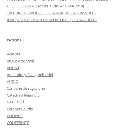
DESEILLE (2006) (Lectură audio – 16 mai 2018)
TÂLCUIREA EVANGHELIEI LA ÎNĂLŢAREA DOMNULUI
ÎNĂLŢAREA DOMNULUI: APOSTOLUL ȘI EVANGHELIA
CATEGORII
Acatiste
Anglia ortodoxă
ANUNŢ
Apostolul şi Evanghelia zilei
AUDIO
Canoane de rugaciune
Catedrala Neamului
CATEHEZĂ
Cateheze audio
COLINDE
CONFERINȚE