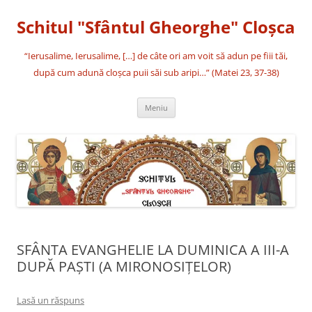
Sari
la
Schitul "Sfântul Gheorghe" Cloşca
conținut
“Ierusalime, Ierusalime, […] de câte ori am voit să adun pe fiii tăi,
după cum adună cloşca puii săi sub aripi…” (Matei 23, 37-38)
Meniu
SFÂNTA EVANGHELIE LA DUMINICA A III-A
DUPĂ PAŞTI (A MIRONOSIȚELOR)
Lasă un răspuns