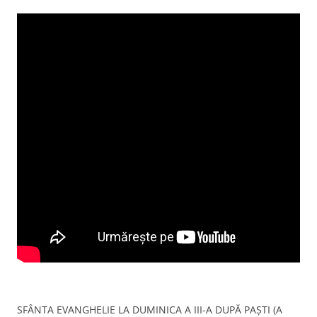
SFÂNTA EVANGHELIE LA DUMINICA A III-A DUPĂ PAŞTI (A