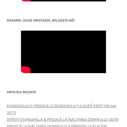
DOAMNE, IISUSE HRISTOASE, MILUIEŞTE-MĂ!
ARTICOLE RECENTE
EVANGHELIA ȘI PREDICA LA DUMINICA A 7-A DUPĂ PAȘTI (28 mai
2017)
SFÂNTA EVANGHELIE & PREDICĂ LA ÎNĂLŢAREA DOMNULUI (2018)
PREDICĂ LA ÎNĂLŢAREA DOMNULUI A PĂRINTELUI PLACIDE