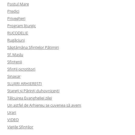
Postul Mare
Predici
Privegheri
Program liturgic
RUCODELIE
Rugăciuni
Săptămâna Sfintelor Pătimiri
Sf. Maslu
Sfințenii
Sfinții ocrotitori
Sinaxar
SLUJIRI ARHIEREȘTI
Stareți și Părinți duhovnicești
Tâlcuirea Evangheliei zilei
Un astfel de Arhiereu se cuvenea să avem
Urari
VIDEO
Viețile Sfinților