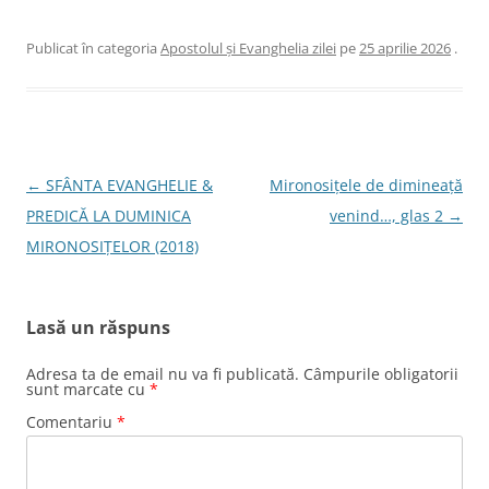
Publicat în categoria
Apostolul şi Evanghelia zilei
pe
25 aprilie 2026
.
Navigare
←
SFÂNTA EVANGHELIE &
Mironosițele de dimineață
în
PREDICĂ LA DUMINICA
venind…, glas 2
→
articole
MIRONOSIŢELOR (2018)
Lasă un răspuns
Adresa ta de email nu va fi publicată.
Câmpurile obligatorii
sunt marcate cu
*
Comentariu
*