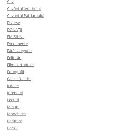
Cuv
Cuvântul Ierarhului
Cuvantul Patriarhului
Diverse
DONAȚII
EMISIUNI
Evenimente
Fără categorie
Felicitări
Filme ortodoxe
Fotografii
Glasul Bisericii
Icoane
Interviuri
Lecturi
Minuni
Monahism
Paraclise
Poezii