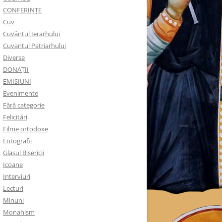
CONFERINȚE
Cuv
Cuvântul Ierarhului
Cuvantul Patriarhului
Diverse
DONAȚII
EMISIUNI
Evenimente
Fără categorie
Felicitări
Filme ortodoxe
Fotografii
Glasul Bisericii
Icoane
Interviuri
Lecturi
Minuni
Monahism