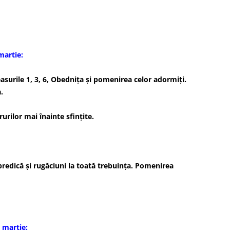
a Mare
martie:
asurile 1, 3, 6, Obedniţa şi pomenirea celor adormiţi.
.
rurilor mai înainte sfinţite.
 predică şi rugăciuni la toată trebuinţa. Pomenirea
 martie: