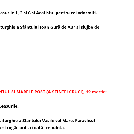
surile 1, 3 şi 6 şi Acatistul pentru cei adormiţi.
iturghie a Sfântului Ioan Gură de Aur și slujbe de
I MARELE POST (A SFINTEI CRUCI), 19 martie:
Ceasurile.
iturghie a Sfântului Vasile cel Mare, Paraclisul
 și rugăciuni la toată trebuinţa.