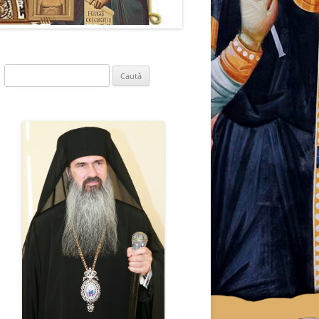
Caută
după: