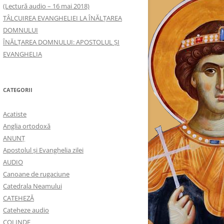
(Lectură audio – 16 mai 2018)
TÂLCUIREA EVANGHELIEI LA ÎNĂLŢAREA
DOMNULUI
ÎNĂLŢAREA DOMNULUI: APOSTOLUL ȘI
EVANGHELIA
CATEGORII
Acatiste
Anglia ortodoxă
ANUNŢ
Apostolul şi Evanghelia zilei
AUDIO
Canoane de rugaciune
Catedrala Neamului
CATEHEZĂ
Cateheze audio
COLINDE