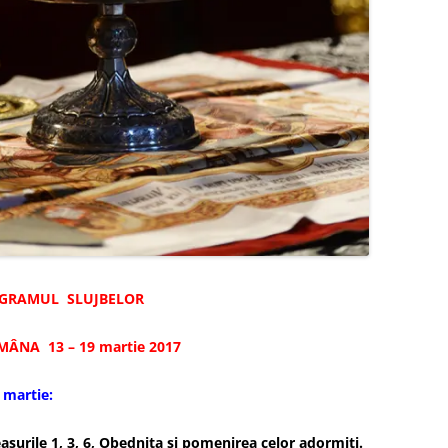
GRAMUL SLUJBELOR
MÂNA 13 – 19 martie 2017
 martie:
asurile 1, 3, 6, Obedniţa şi pomenirea celor adormiţi.