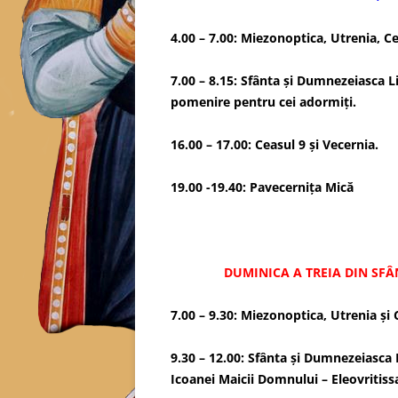
4.00 – 7.00: Miezonoptica, Utrenia, Cea
7.00 – 8.15: Sfânta și Dumnezeiasca L
pomenire pentru cei adormiți.
16.00 – 17.00: Ceasul 9 și Vecernia.
19.00 -19.40: Pavecerniţa Mică
DUMINICA A TREIA DIN SFÂNTUL Ș
7.00 – 9.30: Miezonoptica, Utrenia și 
9.30 – 12.00: Sfânta și Dumnezeiasca L
Icoanei Maicii Domnului – Eleovritissa