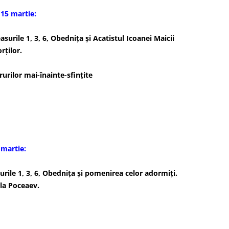
15 martie:
surile 1, 3, 6, Obednița și Acatistul Icoanei Maicii
ţilor.
rurilor mai-înainte-sfințite
ţa Mare
 martie:
urile 1, 3, 6, Obedniţa şi pomenirea celor adormiţi.
 la Poceaev.