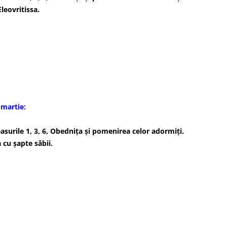
Eleovritissa.
martie:
asurile 1, 3, 6, Obedniţa şi pomenirea celor adormiţi.
 cu şapte săbii.