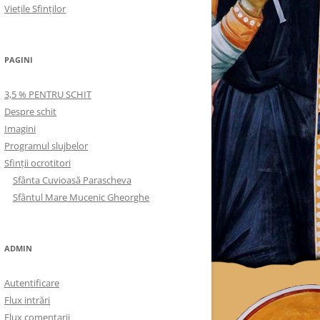
Viețile Sfinților
PAGINI
3,5 % PENTRU SCHIT
Despre schit
Imagini
Programul slujbelor
Sfinţii ocrotitori
Sfânta Cuvioasă Parascheva
Sfântul Mare Mucenic Gheorghe
ADMIN
Autentificare
Flux intrări
Flux comentarii