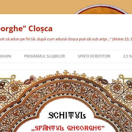
eorghe" Cloşca
oit să adun pe fiii tăi, după cum adună cloşca puii săi sub aripi…” (Matei 23, 
MAGINI
PROGRAMUL SLUJBELOR
SFINŢII OCROTITORI
3,5 
SFÂNTA CUVIOASĂ PARASCHEVA
SFÂNTUL MARE MUCENIC
GHEORGHE