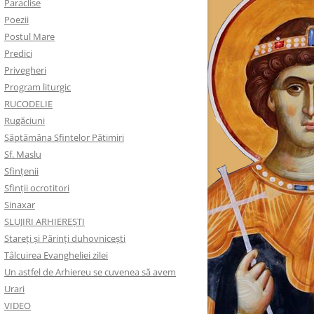
Paraclise
Poezii
Postul Mare
Predici
Privegheri
Program liturgic
RUCODELIE
Rugăciuni
Săptămâna Sfintelor Pătimiri
Sf. Maslu
Sfințenii
Sfinții ocrotitori
Sinaxar
SLUJIRI ARHIEREȘTI
Stareți și Părinți duhovnicești
Tâlcuirea Evangheliei zilei
Un astfel de Arhiereu se cuvenea să avem
Urari
VIDEO