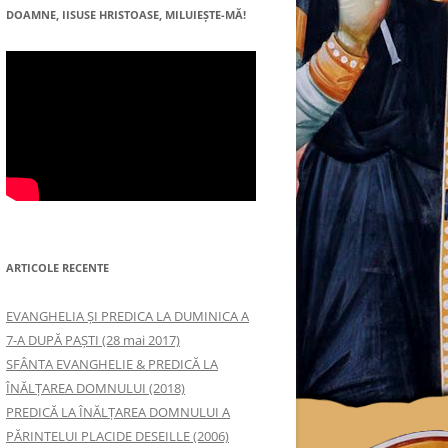
DOAMNE, IISUSE HRISTOASE, MILUIEŞTE-MĂ!
ARTICOLE RECENTE
EVANGHELIA ȘI PREDICA LA DUMINICA A
7-A DUPĂ PAȘTI (28 mai 2017)
SFÂNTA EVANGHELIE & PREDICĂ LA
ÎNĂLŢAREA DOMNULUI (2018)
PREDICĂ LA ÎNĂLŢAREA DOMNULUI A
PĂRINTELUI PLACIDE DESEILLE (2006)