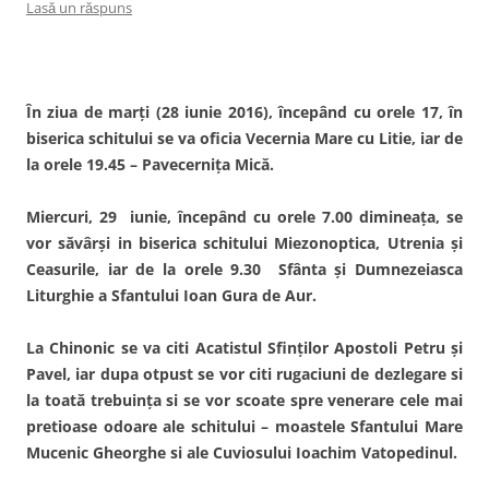
Lasă un răspuns
În ziua de marți (28 iunie 2016), începând cu orele 17, în
biserica schitului se va oficia Vecernia Mare cu Litie, iar de
la orele 19.45 – Pavecernița Mică.
Miercuri, 29 iunie, începând cu orele 7.00 dimineața, se
vor săvârşi in biserica schitului Miezonoptica, Utrenia şi
Ceasurile, iar de la orele 9.30 Sfânta şi Dumnezeiasca
Liturghie a Sfantului Ioan Gura de Aur.
La Chinonic se va citi Acatistul Sfinților Apostoli Petru și
Pavel, iar dupa otpust se vor citi rugaciuni de dezlegare si
la toată trebuinţa si se vor scoate spre venerare cele mai
pretioase odoare ale schitului – moastele Sfantului Mare
Mucenic Gheorghe si ale Cuviosului Ioachim Vatopedinul.