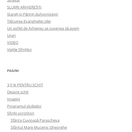
SLUJIRI ARHIEREȘTI
Stareți și Părinți duhovnicești
Tâlcuirea Evangheliei zilei
Un astfel de Arhiereu se cuvenea să avem
Urari
VIDEO
Viețile Sfinților
PAGINI
3,5 % PENTRU SCHIT
Despre schit
Imagini
Programul slujbelor
Sfinţii ocrotitori
Sfânta Cuvioasă Parascheva
Sfântul Mare Mucenic Gheorghe