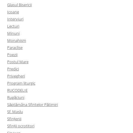
Glasul Bisericii
Icoane
Interviuri
Lecturi
Minuni
Monahism
Paraclise
Poezii
Postul Mare
Predici
Privegheri
Program liturgic
RUCODELIE
Rugăciuni
Săptămâna Sfintelor Pătimiri
Sf. Maslu
Sfințenii
Sfinții ocrotitori
Sinaxar