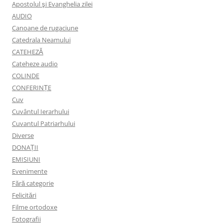
Apostolul şi Evanghelia zilei
AUDIO
Canoane de rugaciune
Catedrala Neamului
CATEHEZĂ
Cateheze audio
COLINDE
CONFERINȚE
Cuv
Cuvântul Ierarhului
Cuvantul Patriarhului
Diverse
DONAȚII
EMISIUNI
Evenimente
Fără categorie
Felicitări
Filme ortodoxe
Fotografii