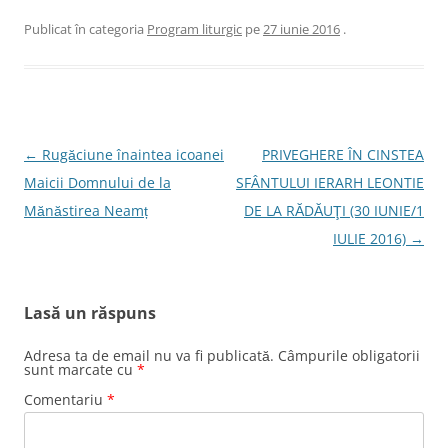
Publicat în categoria
Program liturgic
pe
27 iunie 2016
.
Navigare
←
Rugăciune înaintea icoanei
PRIVEGHERE ÎN CINSTEA
în
Maicii Domnului de la
SFÂNTULUI IERARH LEONTIE
articole
Mănăstirea Neamț
DE LA RĂDĂUŢI (30 IUNIE/1
IULIE 2016)
→
Lasă un răspuns
Adresa ta de email nu va fi publicată.
Câmpurile obligatorii
sunt marcate cu
*
Comentariu
*