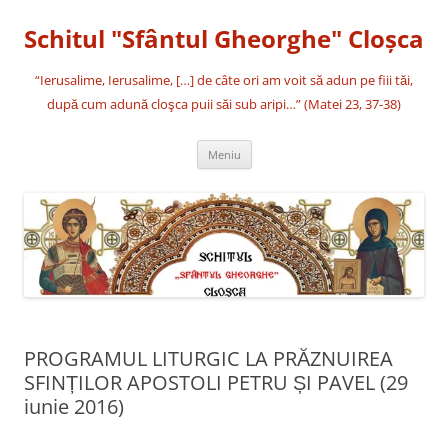
Sari
la
Schitul "Sfântul Gheorghe" Cloşca
conținut
“Ierusalime, Ierusalime, […] de câte ori am voit să adun pe fiii tăi,
după cum adună cloşca puii săi sub aripi…” (Matei 23, 37-38)
Meniu
PROGRAMUL LITURGIC LA PRĂZNUIREA
SFINȚILOR APOSTOLI PETRU ȘI PAVEL (29
iunie 2016)