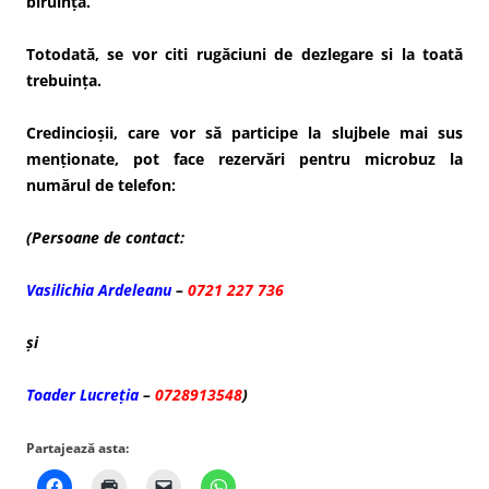
biruință.
Totodată, se vor citi rugăciuni de dezlegare si la toată
trebuinţa.
Credincioşii, care vor să participe la slujbele mai sus
menţionate, pot face rezervări pentru microbuz la
numărul de telefon:
(Persoane de contact:
Vasilichia Ardeleanu
–
0721 227 736
și
Toader Lucreția
–
0728913548
)
Partajează asta: