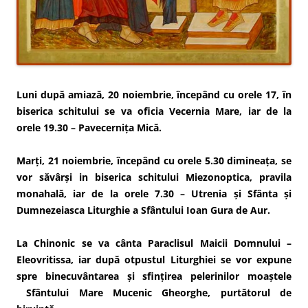
Luni după amiază, 20 noiembrie, începând cu orele 17, în
biserica schitului se va oficia Vecernia Mare, iar de la
orele 19.30 – Pavecernița Mică.
Marți, 21 noiembrie, începând cu orele 5.30 dimineața, se
vor săvârşi in biserica schitului Miezonoptica, pravila
monahală, iar de la orele 7.30 – Utrenia şi Sfânta şi
Dumnezeiasca Liturghie a Sfântului Ioan Gura de Aur.
La Chinonic se va cânta Paraclisul Maicii Domnului –
Eleovritissa, iar după otpustul Liturghiei
se vor expune
spre binecuvântarea și sfințirea pelerinilor moaștele
Sfântului Mare Mucenic Gheorghe, purtătorul de