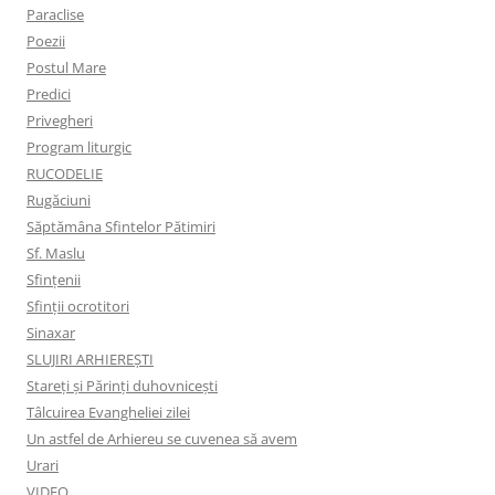
Paraclise
Poezii
Postul Mare
Predici
Privegheri
Program liturgic
RUCODELIE
Rugăciuni
Săptămâna Sfintelor Pătimiri
Sf. Maslu
Sfințenii
Sfinții ocrotitori
Sinaxar
SLUJIRI ARHIEREȘTI
Stareți și Părinți duhovnicești
Tâlcuirea Evangheliei zilei
Un astfel de Arhiereu se cuvenea să avem
Urari
VIDEO