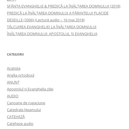
SFÂNTA EVANGHELIE & PREDICĂ LA ÎNĂLŢAREA DOMNULUI (2018)
PREDICĂ LA ÎNĂLŢAREA DOMNULUI A PĂRINTELUI PLACIDE
DESEILLE (2006) (Lectură audio – 16 mai 2018)
TÂLCUIREA EVANGHELIEI LA ÎNĂLŢAREA DOMNULUI
ÎNĂLŢAREA DOMNULUI: APOSTOLUL ȘI EVANGHELIA
CATEGORII
Acatiste
Anglia ortodoxă
ANUNŢ
Apostolul şi Evanghelia zilei
AUDIO
Canoane de rugaciune
Catedrala Neamului
CATEHEZĂ
Cateheze audio