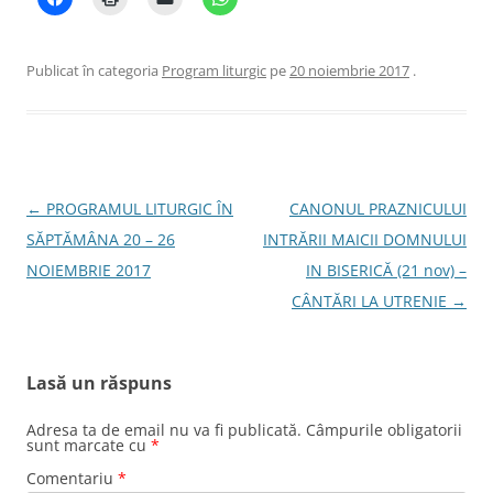
Publicat în categoria
Program liturgic
pe
20 noiembrie 2017
.
Navigare
←
PROGRAMUL LITURGIC ÎN
CANONUL PRAZNICULUI
în
SĂPTĂMÂNA 20 – 26
INTRĂRII MAICII DOMNULUI
articole
NOIEMBRIE 2017
IN BISERICĂ (21 nov) –
CÂNTĂRI LA UTRENIE
→
Lasă un răspuns
Adresa ta de email nu va fi publicată.
Câmpurile obligatorii
sunt marcate cu
*
Comentariu
*