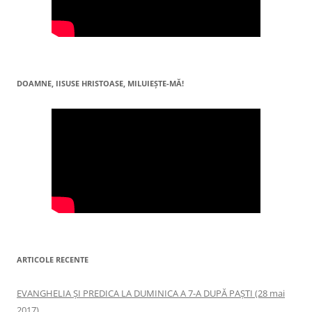
DOAMNE, IISUSE HRISTOASE, MILUIEŞTE-MĂ!
ARTICOLE RECENTE
EVANGHELIA ȘI PREDICA LA DUMINICA A 7-A DUPĂ PAȘTI (28 mai
2017)