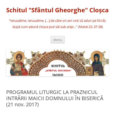
Sari
la
Schitul "Sfântul Gheorghe" Cloşca
conținut
“Ierusalime, Ierusalime, […] de câte ori am voit să adun pe fiii tăi,
după cum adună cloşca puii săi sub aripi…” (Matei 23, 37-38)
Meniu
PROGRAMUL LITURGIC LA PRAZNICUL
INTRĂRII MAICII DOMNULUI ÎN BISERICĂ
(21 nov. 2017)