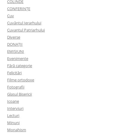
COLINDE
CONFERINȚE
Cuv
Cuvântul Ierarhului
Cuvantul Patriarhului
Diverse
DONAȚII
EMISIUNI
Evenimente
Fără categorie
Felicitări
Filme ortodoxe
Fotografii
Glasul Bisericii
Icoane
Interviuri
Lecturi
Minuni
Monahism