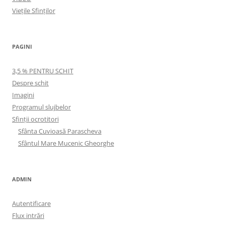
Viețile Sfinților
PAGINI
3,5 % PENTRU SCHIT
Despre schit
Imagini
Programul slujbelor
Sfinţii ocrotitori
Sfânta Cuvioasă Parascheva
Sfântul Mare Mucenic Gheorghe
ADMIN
Autentificare
Flux intrări