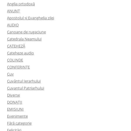
Anglia ortodoxă
ANUNŢ
Apostolul şi Evanghelia zilei
AUDIO
Canoane de rugaciune
Catedrala Neamului
CATEHEZĂ
Cateheze audio
COLINDE
CONFERINȚE
Cuv
Cuvântul Ierarhului
Cuvantul Patriarhului
Diverse
DONAȚII
EMISIUNI
Evenimente
Fără categorie
Felicitări