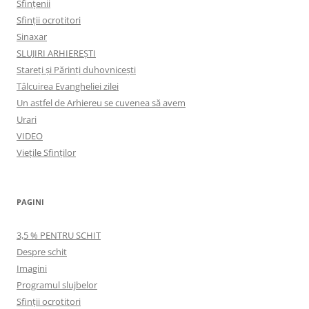
Sfințenii
Sfinții ocrotitori
Sinaxar
SLUJIRI ARHIEREȘTI
Stareți și Părinți duhovnicești
Tâlcuirea Evangheliei zilei
Un astfel de Arhiereu se cuvenea să avem
Urari
VIDEO
Viețile Sfinților
PAGINI
3,5 % PENTRU SCHIT
Despre schit
Imagini
Programul slujbelor
Sfinţii ocrotitori