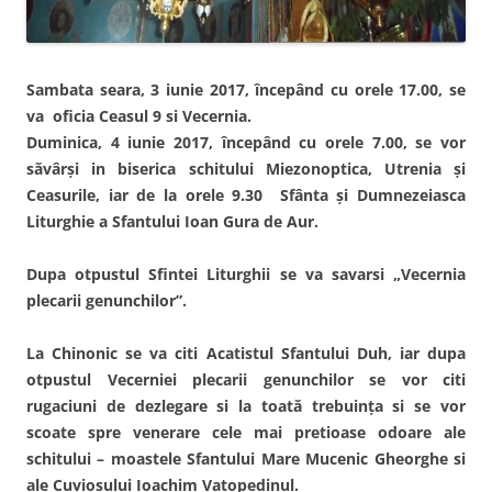
Sambata seara, 3 iunie 2017, începând cu orele 17.00, se
va oficia Ceasul 9 si Vecernia.
Duminica, 4 iunie 2017, începând cu orele 7.00, se vor
săvârşi in biserica schitului Miezonoptica, Utrenia şi
Ceasurile, iar de la orele 9.30 Sfânta şi Dumnezeiasca
Liturghie a Sfantului Ioan Gura de Aur.
Dupa otpustul Sfintei Liturghii se va savarsi „Vecernia
plecarii genunchilor”.
La Chinonic se va citi Acatistul Sfantului Duh, iar dupa
otpustul Vecerniei plecarii genunchilor se vor citi
rugaciuni de dezlegare si la toată trebuinţa si se vor
scoate spre venerare cele mai pretioase odoare ale
schitului – moastele Sfantului Mare Mucenic Gheorghe si
ale Cuviosului Ioachim Vatopedinul.