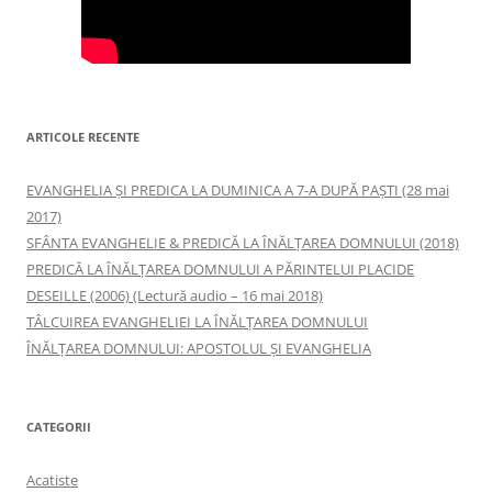
ARTICOLE RECENTE
EVANGHELIA ȘI PREDICA LA DUMINICA A 7-A DUPĂ PAȘTI (28 mai
2017)
SFÂNTA EVANGHELIE & PREDICĂ LA ÎNĂLŢAREA DOMNULUI (2018)
PREDICĂ LA ÎNĂLŢAREA DOMNULUI A PĂRINTELUI PLACIDE
DESEILLE (2006) (Lectură audio – 16 mai 2018)
TÂLCUIREA EVANGHELIEI LA ÎNĂLŢAREA DOMNULUI
ÎNĂLŢAREA DOMNULUI: APOSTOLUL ȘI EVANGHELIA
CATEGORII
Acatiste