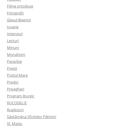
Filme ortodoxe
Fotografii
Glasul Bisericii
Icoane
Interviuri
Lecturi
Minuni
Monahism
Paraclise
Poezii
Postul Mare
Predici
Privegheri
Program liturgic
RUCODELIE
Rugăciuni
Săptămâna Sfintelor Pătimiri
Sf. Maslu