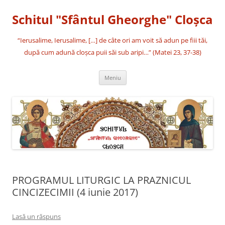
Sari
la
Schitul "Sfântul Gheorghe" Cloşca
conținut
“Ierusalime, Ierusalime, […] de câte ori am voit să adun pe fiii tăi,
după cum adună cloşca puii săi sub aripi…” (Matei 23, 37-38)
Meniu
PROGRAMUL LITURGIC LA PRAZNICUL
CINCIZECIMII (4 iunie 2017)
Lasă un răspuns