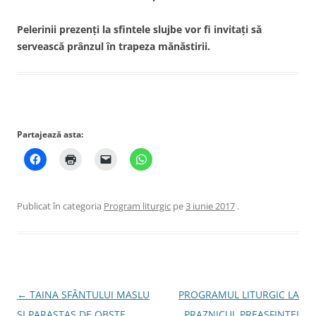
Pelerinii prezenţi la sfintele slujbe vor fi invitaţi să
servească prânzul în trapeza mănăstirii.
Partajează asta:
Publicat în categoria
Program liturgic
pe
3 iunie 2017
.
Navigare
←
TAINA SFÂNTULUI MASLU
PROGRAMUL LITURGIC LA
în
ŞI PARASTAS DE OBŞTE
PRAZNICUL PREASFINTEI