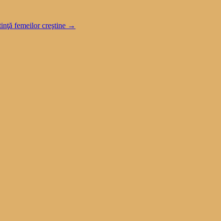
inţă femeilor creştine
→