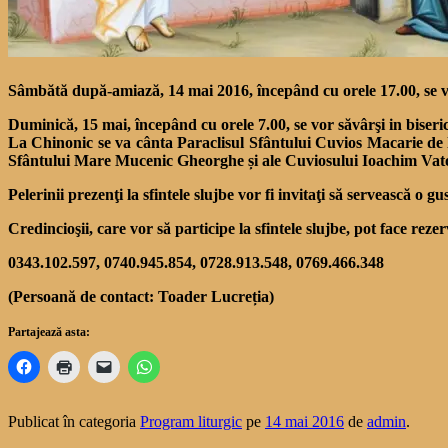
Sâmbătă după-amiază, 14 mai 2016, începând cu orele 17.00, se va
Duminică, 15 mai, începând cu orele 7.00, se vor săvârşi in biseri
La Chinonic se va cânta Paraclisul Sfântului Cuvios Macarie de l
Sfântului Mare Mucenic Gheorghe și ale Cuviosului Ioachim Vatoped
Pelerinii prezenţi la sfintele slujbe vor fi invitaţi să servească o gu
Credincioşii, care vor să participe la sfintele slujbe, pot face re
0343.102.597, 0740.945.854, 0728.913.548, 0769.466.348
(Persoană de contact: Toader Lucreția)
Partajează asta:
Publicat în categoria
Program liturgic
pe
14 mai 2016
de
admin
.