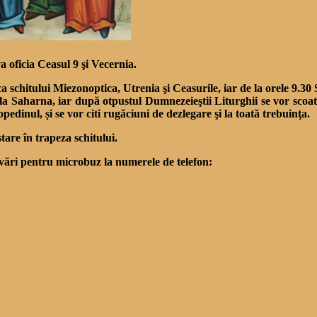
 oficia Ceasul 9 şi Vecernia.
ca schitului Miezonoptica, Utrenia şi Ceasurile, iar de la orele 9.
a Saharna, iar după otpustul Dumnezeieştii Liturghii se vor scoate
inul, și se vor citi rugăciuni de dezlegare şi la toată trebuinţa.
stare în trapeza schitului.
zervări pentru microbuz la numerele de telefon: