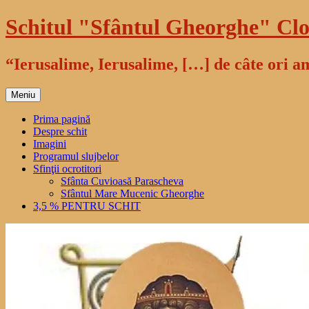
Sari
Schitul "Sfântul Gheorghe" Clo
la
conținut
“Ierusalime, Ierusalime, […] de câte ori am
Meniu
Prima pagină
Despre schit
Imagini
Programul slujbelor
Sfinţii ocrotitori
Sfânta Cuvioasă Parascheva
Sfântul Mare Mucenic Gheorghe
3,5 % PENTRU SCHIT