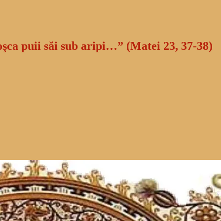
oşca puii săi sub aripi…” (Matei 23, 37-38)