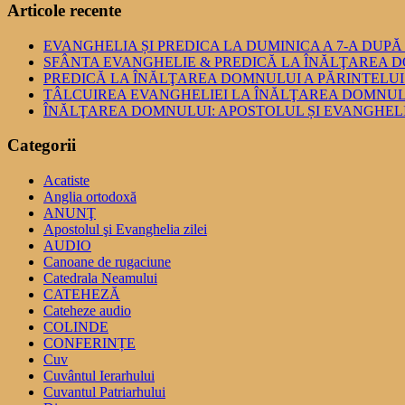
Articole recente
EVANGHELIA ȘI PREDICA LA DUMINICA A 7-A DUPĂ PA
SFÂNTA EVANGHELIE & PREDICĂ LA ÎNĂLŢAREA DO
PREDICĂ LA ÎNĂLŢAREA DOMNULUI A PĂRINTELUI PLACI
TÂLCUIREA EVANGHELIEI LA ÎNĂLŢAREA DOMNUL
ÎNĂLŢAREA DOMNULUI: APOSTOLUL ȘI EVANGHEL
Categorii
Acatiste
Anglia ortodoxă
ANUNŢ
Apostolul şi Evanghelia zilei
AUDIO
Canoane de rugaciune
Catedrala Neamului
CATEHEZĂ
Cateheze audio
COLINDE
CONFERINȚE
Cuv
Cuvântul Ierarhului
Cuvantul Patriarhului