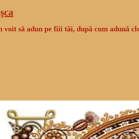
şca
 voit să adun pe fiii tăi, după cum adună cl