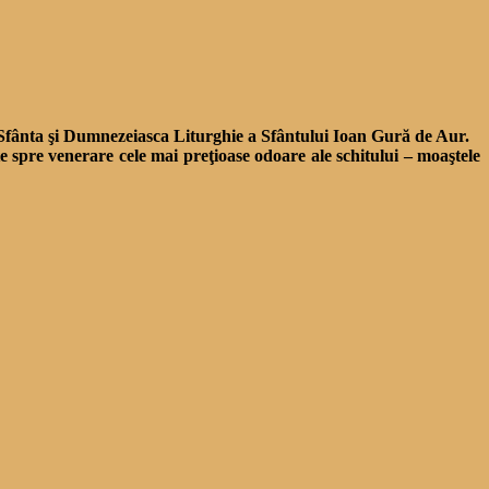
30 Sfânta şi Dumnezeiasca Liturghie a Sfântului Ioan Gură de Aur.
 spre venerare cele mai preţioase odoare ale schitului – moaştele