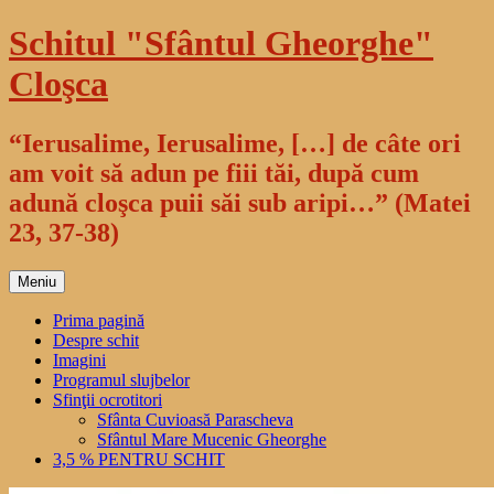
Sari
Schitul "Sfântul Gheorghe"
la
conținut
Cloşca
“Ierusalime, Ierusalime, […] de câte ori
am voit să adun pe fiii tăi, după cum
adună cloşca puii săi sub aripi…” (Matei
23, 37-38)
Meniu
Prima pagină
Despre schit
Imagini
Programul slujbelor
Sfinţii ocrotitori
Sfânta Cuvioasă Parascheva
Sfântul Mare Mucenic Gheorghe
3,5 % PENTRU SCHIT