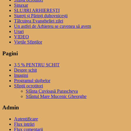
Sinaxar
SLUJIRI ARHIEREȘTI
Stareți și Părinți duhovnicești
Tâlcuirea Evangheliei zilei
Un astfel de Arhiereu se cuvenea să avem
Urari
VIDEO
Viețile Sfinților
Pagini
3,5 % PENTRU SCHIT
Despre schit
Imagini
Programul slujbelor
Sfinţii ocrotitori
Sfânta Cuvioasă Parascheva
Sfântul Mare Mucenic Gheorghe
Admin
Autentificare
Flux intrări
Flux comentarii