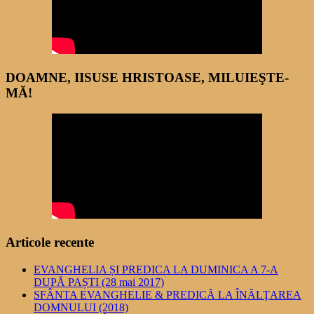
DOAMNE, IISUSE HRISTOASE, MILUIEŞTE-
MĂ!
Articole recente
EVANGHELIA ȘI PREDICA LA DUMINICA A 7-A
DUPĂ PAȘTI (28 mai 2017)
SFÂNTA EVANGHELIE & PREDICĂ LA ÎNĂLŢAREA
DOMNULUI (2018)