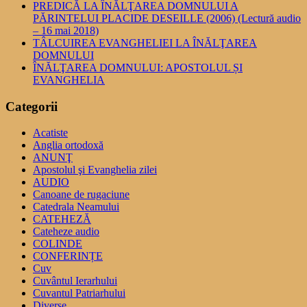
PREDICĂ LA ÎNĂLŢAREA DOMNULUI A
PĂRINTELUI PLACIDE DESEILLE (2006) (Lectură audio
– 16 mai 2018)
TÂLCUIREA EVANGHELIEI LA ÎNĂLŢAREA
DOMNULUI
ÎNĂLŢAREA DOMNULUI: APOSTOLUL ȘI
EVANGHELIA
Categorii
Acatiste
Anglia ortodoxă
ANUNŢ
Apostolul şi Evanghelia zilei
AUDIO
Canoane de rugaciune
Catedrala Neamului
CATEHEZĂ
Cateheze audio
COLINDE
CONFERINȚE
Cuv
Cuvântul Ierarhului
Cuvantul Patriarhului
Diverse