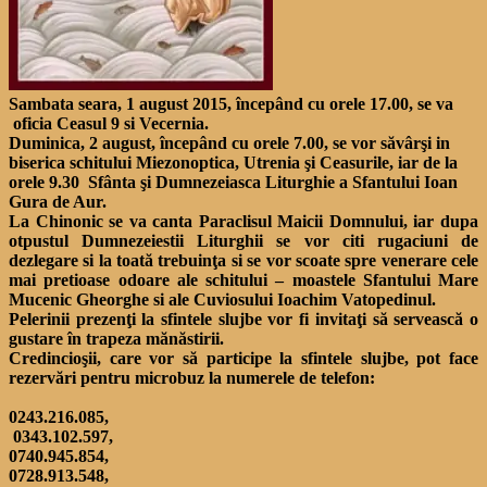
Sambata seara, 1 august 2015, începând cu orele 17.00, se va
oficia Ceasul 9 si Vecernia.
Duminica, 2 august, începând cu orele 7.00, se vor săvârşi in
biserica schitului Miezonoptica, Utrenia şi Ceasurile, iar de la
orele 9.30 Sfânta şi Dumnezeiasca Liturghie a Sfantului Ioan
Gura de Aur.
La Chinonic se va canta Paraclisul Maicii Domnului, iar dupa
otpustul Dumnezeiestii Liturghii se vor citi rugaciuni de
dezlegare si la toată trebuinţa si se vor scoate spre venerare cele
mai pretioase odoare ale schitului – moastele Sfantului Mare
Mucenic Gheorghe si ale Cuviosului Ioachim Vatopedinul.
Pelerinii prezenţi la sfintele slujbe vor fi invitaţi să servească o
gustare în trapeza mănăstirii.
Credincioşii, care vor să participe la sfintele slujbe, pot face
rezervări pentru microbuz la numerele de telefon:
0243.216.085,
0343.102.597,
0740.945.854,
0728.913.548,