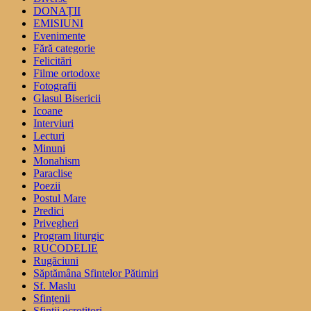
DONAȚII
EMISIUNI
Evenimente
Fără categorie
Felicitări
Filme ortodoxe
Fotografii
Glasul Bisericii
Icoane
Interviuri
Lecturi
Minuni
Monahism
Paraclise
Poezii
Postul Mare
Predici
Privegheri
Program liturgic
RUCODELIE
Rugăciuni
Săptămâna Sfintelor Pătimiri
Sf. Maslu
Sfințenii
Sfinții ocrotitori