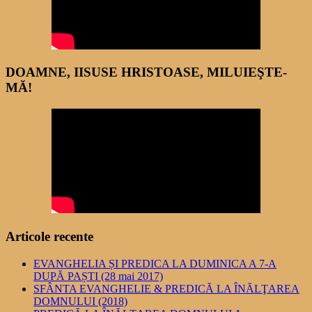
DOAMNE, IISUSE HRISTOASE, MILUIEŞTE-
MĂ!
Articole recente
EVANGHELIA ȘI PREDICA LA DUMINICA A 7-A
DUPĂ PAȘTI (28 mai 2017)
SFÂNTA EVANGHELIE & PREDICĂ LA ÎNĂLŢAREA
DOMNULUI (2018)