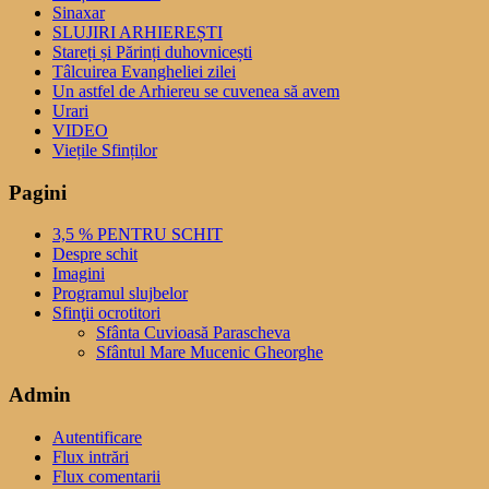
Sinaxar
SLUJIRI ARHIEREȘTI
Stareți și Părinți duhovnicești
Tâlcuirea Evangheliei zilei
Un astfel de Arhiereu se cuvenea să avem
Urari
VIDEO
Viețile Sfinților
Pagini
3,5 % PENTRU SCHIT
Despre schit
Imagini
Programul slujbelor
Sfinţii ocrotitori
Sfânta Cuvioasă Parascheva
Sfântul Mare Mucenic Gheorghe
Admin
Autentificare
Flux intrări
Flux comentarii