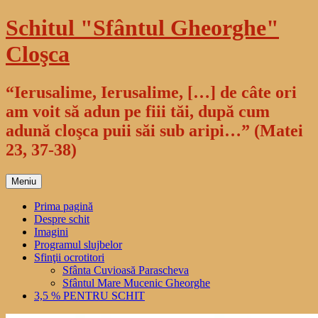
Sari
Schitul "Sfântul Gheorghe"
la
conținut
Cloşca
“Ierusalime, Ierusalime, […] de câte ori
am voit să adun pe fiii tăi, după cum
adună cloşca puii săi sub aripi…” (Matei
23, 37-38)
Meniu
Prima pagină
Despre schit
Imagini
Programul slujbelor
Sfinţii ocrotitori
Sfânta Cuvioasă Parascheva
Sfântul Mare Mucenic Gheorghe
3,5 % PENTRU SCHIT