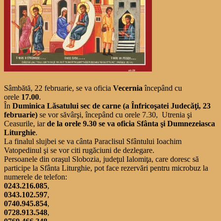
Sâmbătă, 22 februarie, se va oficia
Vecernia
începând cu
orele
17.00
.
În
Duminica Lăsatului sec de carne (a Înfricoşatei Judecăţi, 23
februarie)
se vor săvârşi, începând cu orele 7.30, Utrenia şi
Ceasurile, iar
de la orele 9.30 se va oficia Sfânta şi Dumnezeiasca
Liturghie
.
La finalul slujbei se va cânta Paraclisul Sfântului Ioachim
Vatopedinul şi se vor citi rugăciuni de dezlegare.
Persoanele din oraşul Slobozia, judeţul Ialomiţa, care doresc să
participe la Sfânta Liturghie, pot face rezervări pentru microbuz la
numerele de telefon:
0243.216.085
,
0343.102.597
,
0740.945.854
,
0728.913.548
,