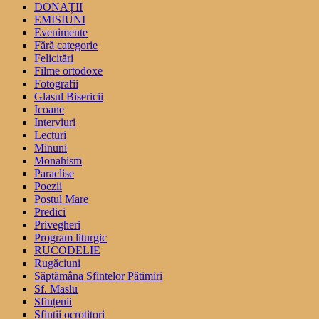
DONAȚII
EMISIUNI
Evenimente
Fără categorie
Felicitări
Filme ortodoxe
Fotografii
Glasul Bisericii
Icoane
Interviuri
Lecturi
Minuni
Monahism
Paraclise
Poezii
Postul Mare
Predici
Privegheri
Program liturgic
RUCODELIE
Rugăciuni
Săptămâna Sfintelor Pătimiri
Sf. Maslu
Sfințenii
Sfinții ocrotitori