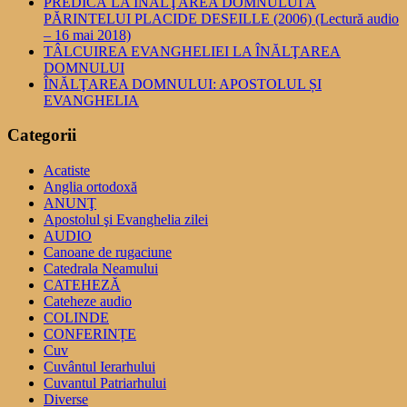
PREDICĂ LA ÎNĂLŢAREA DOMNULUI A
PĂRINTELUI PLACIDE DESEILLE (2006) (Lectură audio
– 16 mai 2018)
TÂLCUIREA EVANGHELIEI LA ÎNĂLŢAREA
DOMNULUI
ÎNĂLŢAREA DOMNULUI: APOSTOLUL ȘI
EVANGHELIA
Categorii
Acatiste
Anglia ortodoxă
ANUNŢ
Apostolul şi Evanghelia zilei
AUDIO
Canoane de rugaciune
Catedrala Neamului
CATEHEZĂ
Cateheze audio
COLINDE
CONFERINȚE
Cuv
Cuvântul Ierarhului
Cuvantul Patriarhului
Diverse