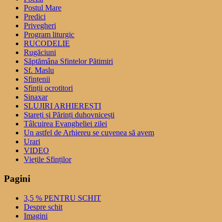
Postul Mare
Predici
Privegheri
Program liturgic
RUCODELIE
Rugăciuni
Săptămâna Sfintelor Pătimiri
Sf. Maslu
Sfințenii
Sfinții ocrotitori
Sinaxar
SLUJIRI ARHIEREȘTI
Stareți și Părinți duhovnicești
Tâlcuirea Evangheliei zilei
Un astfel de Arhiereu se cuvenea să avem
Urari
VIDEO
Viețile Sfinților
Pagini
3,5 % PENTRU SCHIT
Despre schit
Imagini