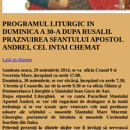
PROGRAMUL LITURGIC IN
DUMINICA A 30-A DUPA RUSALII.
PRAZNUIREA SFANTULUI APOSTOL
ANDREI, CEL INTAI CHEMAT
Lasă un răspuns
Sambata seara, 29 noiembrie 2014, se va oficia Ceasul 9 si
Vecernia Mare, începând cu orele 17.00.
Duminica, 30 noiembrie, se vor săvârşi, începând cu orele 7.30,
Utrenia şi Ceasurile, iar de la orele 9.30 se va oficia Sfânta şi
Dumnezeiasca Liturghie a Sfantului Ioan Gura de Aur.
Dupa otpustul Liturghiei, se va canta Paraclisul Sfantului
Apostol Andrei, se vor citi rugaciuni de dezlegare si la toată
trebuinţa si se vor scoate spre venerare cele mai pretioase
odoare ale schitului – moastele Sfantului Mare Mucenic
Gheorghe, purtatorul de biruinta si moastele Cuviosului
Ioachim din Itaka.
Pelerinii prezenţi la sfintele slujbe vor fi invitaţi să servească