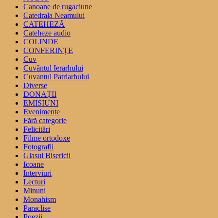
Canoane de rugaciune
Catedrala Neamului
CATEHEZĂ
Cateheze audio
COLINDE
CONFERINȚE
Cuv
Cuvântul Ierarhului
Cuvantul Patriarhului
Diverse
DONAȚII
EMISIUNI
Evenimente
Fără categorie
Felicitări
Filme ortodoxe
Fotografii
Glasul Bisericii
Icoane
Interviuri
Lecturi
Minuni
Monahism
Paraclise
Poezii