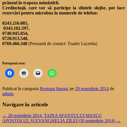
prânzul în trapeza mănăstirii.
Credincioşii, care vor să participe la sfintele slujbe, pot face
rezervări pentru microbuz la numerele de telefon:
0243.216.085,
0343.102.597,
0740.945.854,
0728.913.548,
0769.466.348
(Persoană de contact: Toader Lucretia)
Partajează asta:
Publicat în categoria
Program liturgic
pe
29 noiembrie 2014
de
admin
.
Navigare în articole
←
28 noiembrie 2014, TAINA SFANTULUI MASLU
APOSTOLUL ȘI EVANGHELIA ZILEI (30 noiembrie 2014)
→