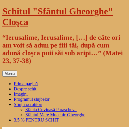
Sari
Schitul "Sfântul Gheorghe"
la
conținut
Cloşca
“Ierusalime, Ierusalime, […] de câte ori
am voit să adun pe fiii tăi, după cum
adună cloşca puii săi sub aripi…” (Matei
23, 37-38)
Meniu
Prima pagină
Despre schit
Imagini
Programul slujbelor
Sfinţii ocrotitori
Sfânta Cuvioasă Parascheva
Sfântul Mare Mucenic Gheorghe
3,5 % PENTRU SCHIT