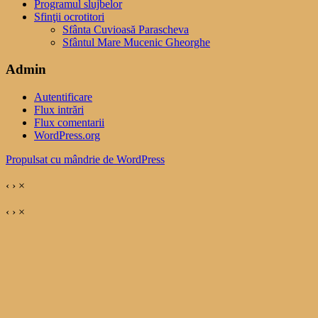
Programul slujbelor
Sfinţii ocrotitori
Sfânta Cuvioasă Parascheva
Sfântul Mare Mucenic Gheorghe
Admin
Autentificare
Flux intrări
Flux comentarii
WordPress.org
Propulsat cu mândrie de WordPress
‹
›
×
‹
›
×