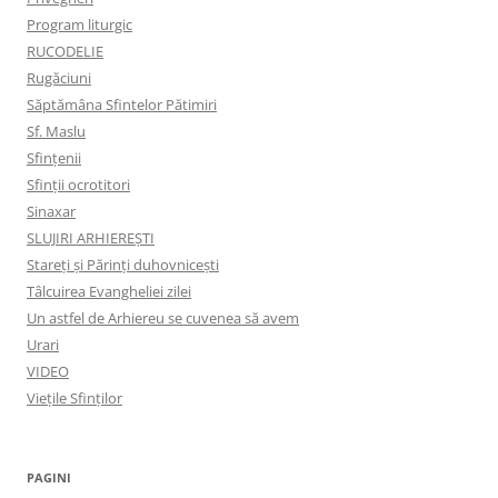
Program liturgic
RUCODELIE
Rugăciuni
Săptămâna Sfintelor Pătimiri
Sf. Maslu
Sfințenii
Sfinții ocrotitori
Sinaxar
SLUJIRI ARHIEREȘTI
Stareți și Părinți duhovnicești
Tâlcuirea Evangheliei zilei
Un astfel de Arhiereu se cuvenea să avem
Urari
VIDEO
Viețile Sfinților
PAGINI