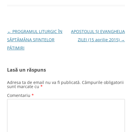
Navigare
←
PROGRAMUL LITURGIC ÎN
APOSTOLUL ȘI EVANGHELIA
în
SĂPTĂMÂNA SFINTELOR
ZILEI (15 aprilie 2015)
→
articole
PĂTIMIRI
Lasă un răspuns
Adresa ta de email nu va fi publicată.
Câmpurile obligatorii
sunt marcate cu
*
Comentariu
*