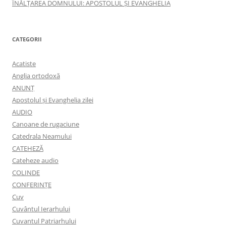
ÎNĂLŢAREA DOMNULUI: APOSTOLUL ȘI EVANGHELIA
CATEGORII
Acatiste
Anglia ortodoxă
ANUNŢ
Apostolul şi Evanghelia zilei
AUDIO
Canoane de rugaciune
Catedrala Neamului
CATEHEZĂ
Cateheze audio
COLINDE
CONFERINȚE
Cuv
Cuvântul Ierarhului
Cuvantul Patriarhului