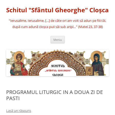
Sari
la
Schitul "Sfântul Gheorghe" Cloşca
conținut
“Ierusalime, Ierusalime, […] de câte ori am voit să adun pe fiii tăi,
după cum adună cloşca puii săi sub aripi…” (Matei 23, 37-38)
Meniu
PROGRAMUL LITURGIC IN A DOUA ZI DE
PASTI
Lasă un răspuns