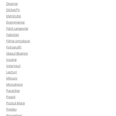
Diverse
DONAȚII
EMISIUNI
Evenimente
Fără categorie
Felicitări
Filme ortodoxe
Fotografii
Glasul Bisericii
Icoane
Interviuri
Lecturi
Minuni
Monahism
Paraclise
Poezii
Postul Mare
Predici
Privegheri