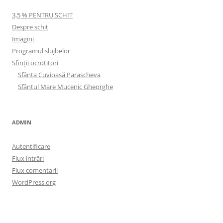
3,5 % PENTRU SCHIT
Despre schit
Imagini
Programul slujbelor
Sfinţii ocrotitori
Sfânta Cuvioasă Parascheva
Sfântul Mare Mucenic Gheorghe
ADMIN
Autentificare
Flux intrări
Flux comentarii
WordPress.org