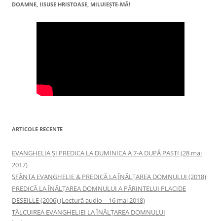
DOAMNE, IISUSE HRISTOASE, MILUIEŞTE-MĂ!
ARTICOLE RECENTE
EVANGHELIA ȘI PREDICA LA DUMINICA A 7-A DUPĂ PAȘTI (28 mai
2017)
SFÂNTA EVANGHELIE & PREDICĂ LA ÎNĂLŢAREA DOMNULUI (2018)
PREDICĂ LA ÎNĂLŢAREA DOMNULUI A PĂRINTELUI PLACIDE
DESEILLE (2006) (Lectură audio – 16 mai 2018)
TÂLCUIREA EVANGHELIEI LA ÎNĂLŢAREA DOMNULUI