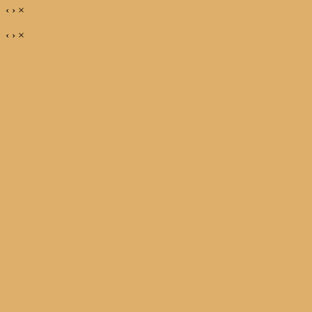
‹
›
×
‹
›
×