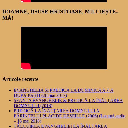
DOAMNE, IISUSE HRISTOASE, MILUIEŞTE-
MĂ!
Articole recente
EVANGHELIA ȘI PREDICA LA DUMINICA A 7-A
DUPĂ PAȘTI (28 mai 2017)
SFÂNTA EVANGHELIE & PREDICĂ LA ÎNĂLŢAREA
DOMNULUI (2018)
PREDICĂ LA ÎNĂLŢAREA DOMNULUI A
PĂRINTELUI PLACIDE DESEILLE (2006) (Lectură audio
– 16 mai 2018)
TÂLCUIREA EVANGHELIEI LA ÎNĂLŢAREA