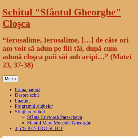
Sari
Schitul "Sfântul Gheorghe"
la
conținut
Cloşca
“Ierusalime, Ierusalime, […] de câte ori
am voit să adun pe fiii tăi, după cum
adună cloşca puii săi sub aripi…” (Matei
23, 37-38)
Meniu
Prima pagină
Despre schit
Imagini
Programul slujbelor
Sfinţii ocrotitori
Sfânta Cuvioasă Parascheva
Sfântul Mare Mucenic Gheorghe
3,5 % PENTRU SCHIT