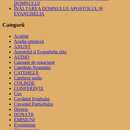
DOMNULUI
ÎNĂLŢAREA DOMNULUI: APOSTOLUL ȘI
EVANGHELIA
Categorii
Acatiste
Anglia ortodoxă
ANUNŢ
Apostolul şi Evanghelia zilei
AUDIO
Canoane de rugaciune
Catedrala Neamului
CATEHEZĂ
Cateheze audio
COLINDE
CONFERINȚE
Cuv
Cuvântul Ierarhului
Cuvantul Patriarhului
Diverse
DONAȚII
EMISIUNI
Evenimente