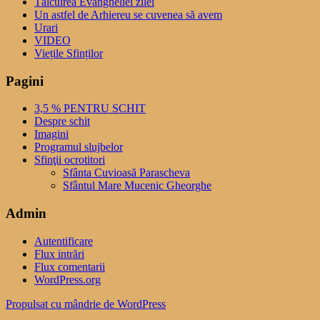
Tâlcuirea Evangheliei zilei
Un astfel de Arhiereu se cuvenea să avem
Urari
VIDEO
Viețile Sfinților
Pagini
3,5 % PENTRU SCHIT
Despre schit
Imagini
Programul slujbelor
Sfinţii ocrotitori
Sfânta Cuvioasă Parascheva
Sfântul Mare Mucenic Gheorghe
Admin
Autentificare
Flux intrări
Flux comentarii
WordPress.org
Propulsat cu mândrie de WordPress