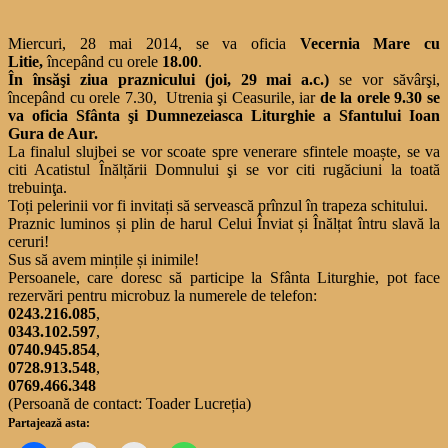
Miercuri, 28 mai 2014, se va oficia
Vecernia Mare cu
Litie,
începând cu orele
18.00
.
În însăşi ziua praznicului (joi, 29 mai a.c.)
se vor săvârşi,
începând cu orele 7.30, Utrenia şi Ceasurile, iar
de la orele 9.30 se
va oficia Sfânta şi Dumnezeiasca Liturghie a Sfantului Ioan
Gura de Aur.
La finalul slujbei se vor scoate spre venerare sfintele moaște, se va
citi Acatistul Înălțării Domnului şi se vor citi rugăciuni la toată
trebuinţa.
Toți pelerinii vor fi invitați să servească prînzul în trapeza schitului.
Praznic luminos și plin de harul Celui Înviat și Înălțat întru slavă la
ceruri!
Sus să avem mințile și inimile!
Persoanele, care doresc să participe la Sfânta Liturghie, pot face
rezervări pentru microbuz la numerele de telefon:
0243.216.085
,
0343.102.597
,
0740.945.854
,
0728.913.548
,
0769.466.348
(Persoană de contact: Toader Lucreția)
Partajează asta: