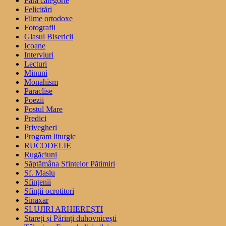
Fără categorie
Felicitări
Filme ortodoxe
Fotografii
Glasul Bisericii
Icoane
Interviuri
Lecturi
Minuni
Monahism
Paraclise
Poezii
Postul Mare
Predici
Privegheri
Program liturgic
RUCODELIE
Rugăciuni
Săptămâna Sfintelor Pătimiri
Sf. Maslu
Sfințenii
Sfinții ocrotitori
Sinaxar
SLUJIRI ARHIEREȘTI
Stareți și Părinți duhovnicești