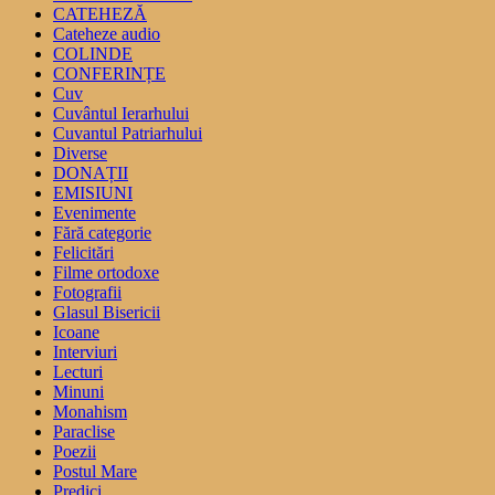
CATEHEZĂ
Cateheze audio
COLINDE
CONFERINȚE
Cuv
Cuvântul Ierarhului
Cuvantul Patriarhului
Diverse
DONAȚII
EMISIUNI
Evenimente
Fără categorie
Felicitări
Filme ortodoxe
Fotografii
Glasul Bisericii
Icoane
Interviuri
Lecturi
Minuni
Monahism
Paraclise
Poezii
Postul Mare
Predici