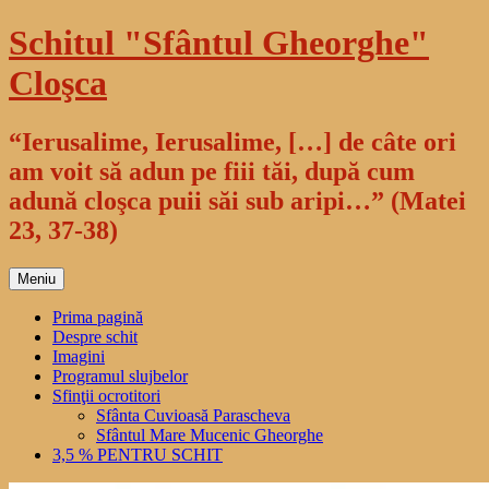
Sari
Schitul "Sfântul Gheorghe"
la
conținut
Cloşca
“Ierusalime, Ierusalime, […] de câte ori
am voit să adun pe fiii tăi, după cum
adună cloşca puii săi sub aripi…” (Matei
23, 37-38)
Meniu
Prima pagină
Despre schit
Imagini
Programul slujbelor
Sfinţii ocrotitori
Sfânta Cuvioasă Parascheva
Sfântul Mare Mucenic Gheorghe
3,5 % PENTRU SCHIT