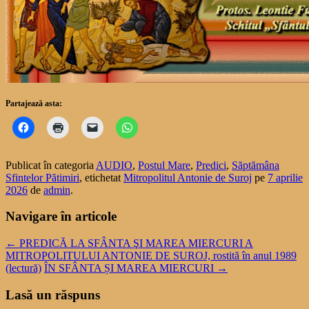
Partajează asta:
Publicat în categoria
AUDIO
,
Postul Mare
,
Predici
,
Săptămâna
Sfintelor Pătimiri
, etichetat
Mitropolitul Antonie de Suroj
pe
7 aprilie
2026
de
admin
.
Navigare în articole
←
PREDICĂ LA SFÂNTA ŞI MAREA MIERCURI A
MITROPOLITULUI ANTONIE DE SUROJ, rostită în anul 1989
(lectură)
ÎN SFÂNTA ȘI MAREA MIERCURI
→
Lasă un răspuns