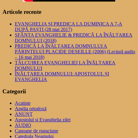
Articole recente
EVANGHELIA ȘI PREDICA LA DUMINICA A 7-A
DUPĂ PAȘTI (28 mai 2017)
SFÂNTA EVANGHELIE & PREDICĂ LA ÎNĂLŢAREA
DOMNULUI (2018)
PREDICĂ LA ÎNĂLŢAREA DOMNULUI A
PĂRINTELUI PLACIDE DESEILLE (2006) (Lectură audio
– 16 mai 2018)
TÂLCUIREA EVANGHELIEI LA ÎNĂLŢAREA
DOMNULUI
ÎNĂLŢAREA DOMNULUI: APOSTOLUL ȘI
EVANGHELIA
Categorii
Acatiste
Anglia ortodoxă
ANUNŢ
Apostolul şi Evanghelia zilei
AUDIO
Canoane de rugaciune
Catedrala Neamului