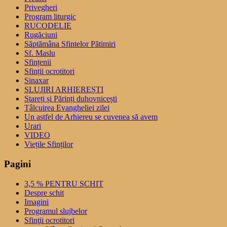
Privegheri
Program liturgic
RUCODELIE
Rugăciuni
Săptămâna Sfintelor Pătimiri
Sf. Maslu
Sfințenii
Sfinții ocrotitori
Sinaxar
SLUJIRI ARHIEREȘTI
Stareți și Părinți duhovnicești
Tâlcuirea Evangheliei zilei
Un astfel de Arhiereu se cuvenea să avem
Urari
VIDEO
Viețile Sfinților
Pagini
3,5 % PENTRU SCHIT
Despre schit
Imagini
Programul slujbelor
Sfinţii ocrotitori