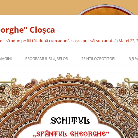
eorghe" Cloşca
oit să adun pe fiii tăi, după cum adună cloşca puii săi sub aripi…” (Matei 23, 
MAGINI
PROGRAMUL SLUJBELOR
SFINŢII OCROTITORI
3,5 
SFÂNTA CUVIOASĂ PARASCHEVA
SFÂNTUL MARE MUCENIC
GHEORGHE