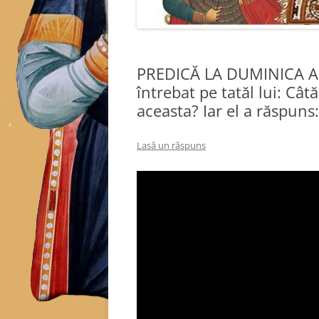
PREDICĂ LA DUMINICA A 
întrebat pe tatăl lui: Cât
aceasta? Iar el a răspuns
Lasă un răspuns