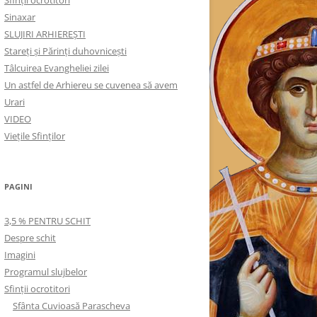
Sinaxar
SLUJIRI ARHIEREȘTI
Stareți și Părinți duhovnicești
Tâlcuirea Evangheliei zilei
Un astfel de Arhiereu se cuvenea să avem
Urari
VIDEO
Viețile Sfinților
PAGINI
3,5 % PENTRU SCHIT
Despre schit
Imagini
Programul slujbelor
Sfinţii ocrotitori
Sfânta Cuvioasă Parascheva