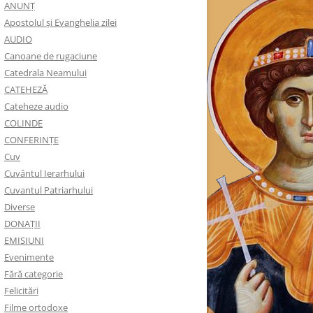
ANUNŢ
Apostolul şi Evanghelia zilei
AUDIO
Canoane de rugaciune
Catedrala Neamului
CATEHEZĂ
Cateheze audio
COLINDE
CONFERINȚE
Cuv
Cuvântul Ierarhului
Cuvantul Patriarhului
Diverse
DONAȚII
EMISIUNI
Evenimente
Fără categorie
Felicitări
Filme ortodoxe