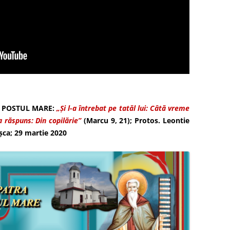
 POSTUL MARE:
„Şi l-a întrebat pe tatăl lui: Câtă vreme
a răspuns: Din copilărie”
(Marcu 9, 21); Protos. Leontie
oşca; 29 martie 2020