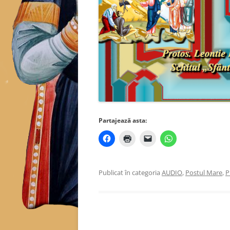
Partajează asta:
Publicat în categoria
AUDIO
,
Postul Mare
,
P