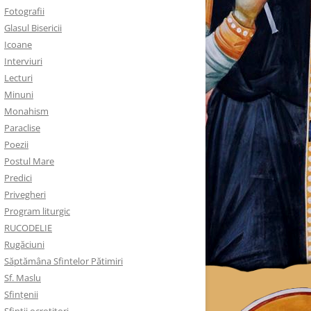
Fotografii
Glasul Bisericii
Icoane
Interviuri
Lecturi
Minuni
Monahism
Paraclise
Poezii
Postul Mare
Predici
Privegheri
Program liturgic
RUCODELIE
Rugăciuni
Săptămâna Sfintelor Pătimiri
Sf. Maslu
Sfințenii
Sfinții ocrotitori