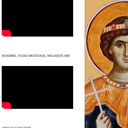
DOAMNE, IISUSE HRISTOASE, MILUIEŞTE-MĂ!
ARTICOLE RECENTE