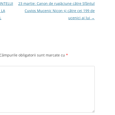
INTELUI
23 martie: Canon de rugăciune către Sfântul
 LA
Cuvios Mucenic Nicon şi către cei 199 de
L
ucenici ai lui
→
Câmpurile obligatorii sunt marcate cu
*