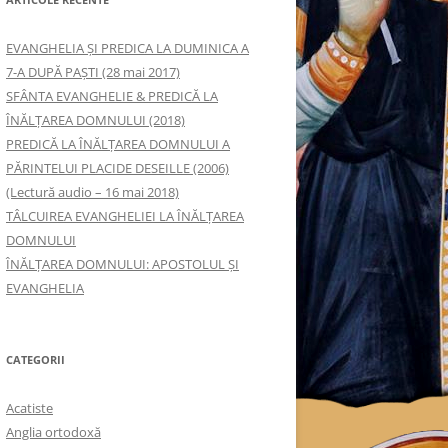
EVANGHELIA ȘI PREDICA LA DUMINICA A
7-A DUPĂ PAȘTI (28 mai 2017)
SFÂNTA EVANGHELIE & PREDICĂ LA
ÎNĂLŢAREA DOMNULUI (2018)
PREDICĂ LA ÎNĂLŢAREA DOMNULUI A
PĂRINTELUI PLACIDE DESEILLE (2006)
(Lectură audio – 16 mai 2018)
TÂLCUIREA EVANGHELIEI LA ÎNĂLŢAREA
DOMNULUI
ÎNĂLŢAREA DOMNULUI: APOSTOLUL ȘI
EVANGHELIA
CATEGORII
Acatiste
Anglia ortodoxă