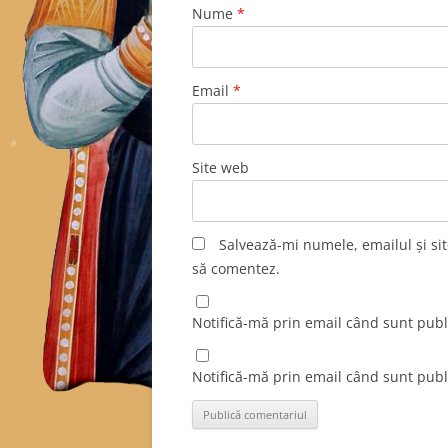
Nume
*
Email
*
Site web
Salvează-mi numele, emailul și sit
să comentez.
Notifică-mă prin email când sunt publi
Notifică-mă prin email când sunt publi