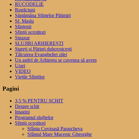
RUCODELIE
Rugăciuni
Săptămâna Sfintelor Pătimiri
Sf. Maslu
Sfințenii
Sfinții ocrotitori
Sinaxar
SLUJIRI ARHIEREȘTI
Stareți și Părinți duhovnicești
Tâlcuirea Evangheliei zilei
Un astfel de Arhiereu se cuvenea să avem
Urari
VIDEO
Viețile Sfinților
Pagini
3,5 % PENTRU SCHIT
Despre schit
Imagini
Programul slujbelor
Sfinţii ocrotitori
Sfânta Cuvioasă Parascheva
Sfântul Mare Mucenic Gheorghe