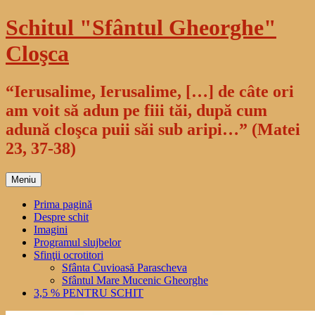
Sari
Schitul "Sfântul Gheorghe"
la
conținut
Cloşca
“Ierusalime, Ierusalime, […] de câte ori
am voit să adun pe fiii tăi, după cum
adună cloşca puii săi sub aripi…” (Matei
23, 37-38)
Meniu
Prima pagină
Despre schit
Imagini
Programul slujbelor
Sfinţii ocrotitori
Sfânta Cuvioasă Parascheva
Sfântul Mare Mucenic Gheorghe
3,5 % PENTRU SCHIT