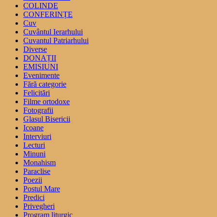
COLINDE
CONFERINȚE
Cuv
Cuvântul Ierarhului
Cuvantul Patriarhului
Diverse
DONAȚII
EMISIUNI
Evenimente
Fără categorie
Felicitări
Filme ortodoxe
Fotografii
Glasul Bisericii
Icoane
Interviuri
Lecturi
Minuni
Monahism
Paraclise
Poezii
Postul Mare
Predici
Privegheri
Program liturgic