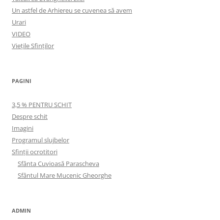
Un astfel de Arhiereu se cuvenea să avem
Urari
VIDEO
Viețile Sfinților
PAGINI
3,5 % PENTRU SCHIT
Despre schit
Imagini
Programul slujbelor
Sfinţii ocrotitori
Sfânta Cuvioasă Parascheva
Sfântul Mare Mucenic Gheorghe
ADMIN