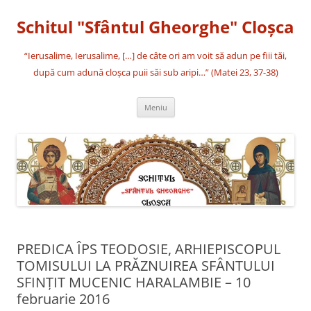
Sari
la
Schitul "Sfântul Gheorghe" Cloşca
conținut
“Ierusalime, Ierusalime, […] de câte ori am voit să adun pe fiii tăi,
după cum adună cloşca puii săi sub aripi…” (Matei 23, 37-38)
Meniu
PREDICA ÎPS TEODOSIE, ARHIEPISCOPUL
TOMISULUI LA PRĂZNUIREA SFÂNTULUI
SFINŢIT MUCENIC HARALAMBIE – 10
februarie 2016