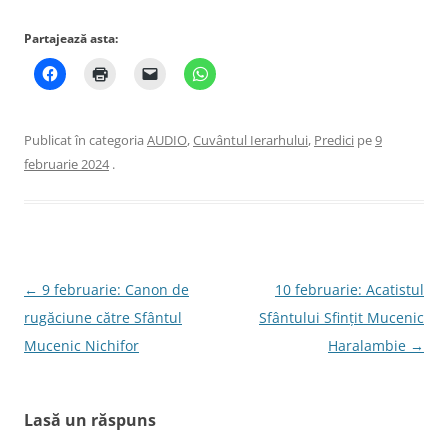
Partajează asta:
Publicat în categoria
AUDIO
,
Cuvântul Ierarhului
,
Predici
pe
9
februarie 2024
.
Navigare
←
9 februarie: Canon de
10 februarie: Acatistul
în
rugăciune către Sfântul
Sfântului Sfințit Mucenic
articole
Mucenic Nichifor
Haralambie
→
Lasă un răspuns