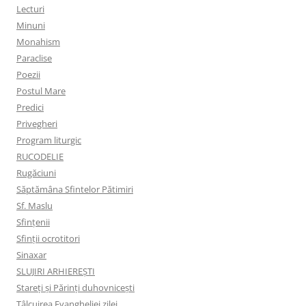
Lecturi
Minuni
Monahism
Paraclise
Poezii
Postul Mare
Predici
Privegheri
Program liturgic
RUCODELIE
Rugăciuni
Săptămâna Sfintelor Pătimiri
Sf. Maslu
Sfințenii
Sfinții ocrotitori
Sinaxar
SLUJIRI ARHIEREȘTI
Stareți și Părinți duhovnicești
Tâlcuirea Evangheliei zilei