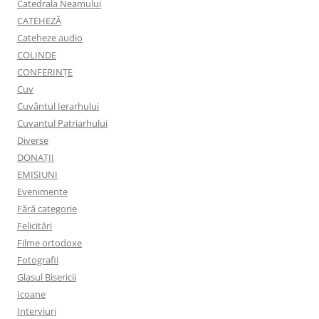
Catedrala Neamului
CATEHEZĂ
Cateheze audio
COLINDE
CONFERINȚE
Cuv
Cuvântul Ierarhului
Cuvantul Patriarhului
Diverse
DONAȚII
EMISIUNI
Evenimente
Fără categorie
Felicitări
Filme ortodoxe
Fotografii
Glasul Bisericii
Icoane
Interviuri