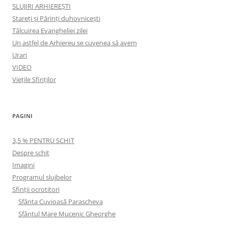
SLUJIRI ARHIEREȘTI
Stareți și Părinți duhovnicești
Tâlcuirea Evangheliei zilei
Un astfel de Arhiereu se cuvenea să avem
Urari
VIDEO
Viețile Sfinților
PAGINI
3,5 % PENTRU SCHIT
Despre schit
Imagini
Programul slujbelor
Sfinţii ocrotitori
Sfânta Cuvioasă Parascheva
Sfântul Mare Mucenic Gheorghe