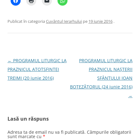
Publicat în categoria
Cuvântul Ierarhului
pe
19 iunie 2016
.
Navigare
←
PROGRAMUL LITURGIC LA
PROGRAMUL LITURGIC LA
în
PRAZNICUL ATOTSFINTEI
PRAZNICUL NAȘTERII
articole
TREIMI (20 iunie 2016)
SFÂNTULUI IOAN
BOTEZĂTORUL (24 iunie 2016)
→
Lasă un răspuns
Adresa ta de email nu va fi publicată.
Câmpurile obligatorii
sunt marcate cu
*