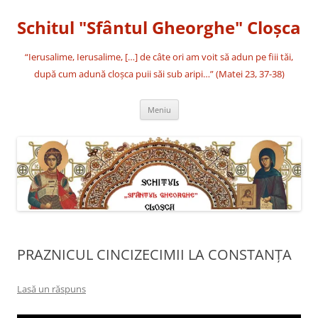
Sari
la
Schitul "Sfântul Gheorghe" Cloşca
conținut
“Ierusalime, Ierusalime, […] de câte ori am voit să adun pe fiii tăi,
după cum adună cloşca puii săi sub aripi…” (Matei 23, 37-38)
Meniu
PRAZNICUL CINCIZECIMII LA CONSTANȚA
Lasă un răspuns