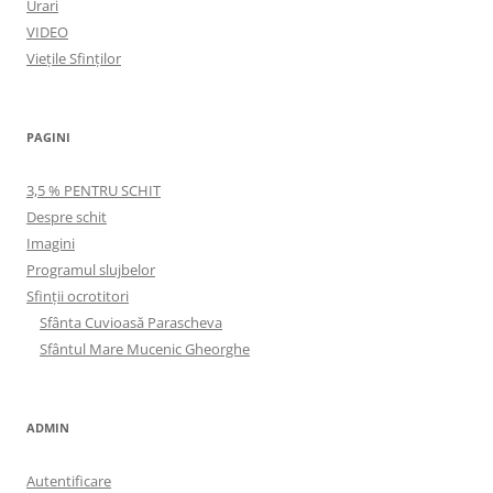
Urari
VIDEO
Viețile Sfinților
PAGINI
3,5 % PENTRU SCHIT
Despre schit
Imagini
Programul slujbelor
Sfinţii ocrotitori
Sfânta Cuvioasă Parascheva
Sfântul Mare Mucenic Gheorghe
ADMIN
Autentificare