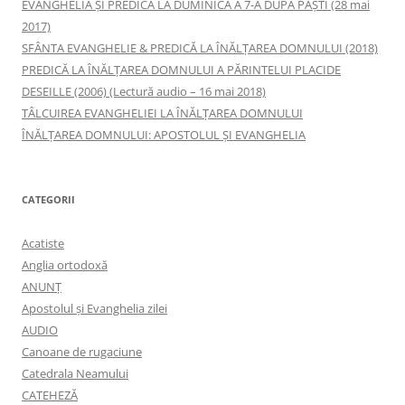
EVANGHELIA ȘI PREDICA LA DUMINICA A 7-A DUPĂ PAȘTI (28 mai
2017)
SFÂNTA EVANGHELIE & PREDICĂ LA ÎNĂLŢAREA DOMNULUI (2018)
PREDICĂ LA ÎNĂLŢAREA DOMNULUI A PĂRINTELUI PLACIDE
DESEILLE (2006) (Lectură audio – 16 mai 2018)
TÂLCUIREA EVANGHELIEI LA ÎNĂLŢAREA DOMNULUI
ÎNĂLŢAREA DOMNULUI: APOSTOLUL ȘI EVANGHELIA
CATEGORII
Acatiste
Anglia ortodoxă
ANUNŢ
Apostolul şi Evanghelia zilei
AUDIO
Canoane de rugaciune
Catedrala Neamului
CATEHEZĂ