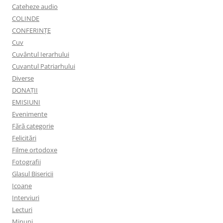
Cateheze audio
COLINDE
CONFERINȚE
Cuv
Cuvântul Ierarhului
Cuvantul Patriarhului
Diverse
DONAȚII
EMISIUNI
Evenimente
Fără categorie
Felicitări
Filme ortodoxe
Fotografii
Glasul Bisericii
Icoane
Interviuri
Lecturi
Minuni