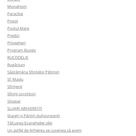
Monahism
Paraclise
Poezii
Postul Mare
Predici
Privegheri
Program liturgic
RUCODELIE
Rugăciuni
Săptămâna Sfintelor Pătimiri
Sf. Maslu
Sfințenii
Sfinții ocrotitori
Sinaxar
SLUJIRI ARHIEREȘTI
Stareți și Părinți duhovnicești
Tâlcuirea Evangheliei zilei
Un astfel de Arhiereu se cuvenea să avem