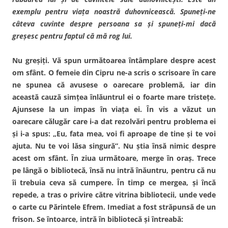
exemplu pentru viața noastră duhovnicească. Spuneți-ne
câteva cuvinte despre persoana sa și spuneți-mi dacă
greșesc pentru faptul că mă rog lui.
Nu greșiți. Vă spun următoarea întâmplare despre acest
om sfânt. O femeie din Cipru ne-a scris o scrisoare în care
ne spunea că avusese o oarecare problemă, iar din
această cauză simțea înlăuntrul ei o foarte mare tristețe.
Ajunsese la un impas în viața ei. În vis a văzut un
oarecare călugăr care i-a dat rezolvări pentru problema ei
și i-a spus: „Eu, fata mea, voi fi aproape de tine și te voi
ajuta. Nu te voi lăsa singură”. Nu știa însă nimic despre
acest om sfânt. În ziua următoare, merge în oraș. Trece
pe lângă o bibliotecă, însă nu intră înăuntru, pentru că nu
îi trebuia ceva să cumpere. În timp ce mergea, și încă
repede, a tras o privire către vitrina bibliotecii, unde vede
o carte cu Părintele Efrem. Imediat a fost străpunsă de un
frison. Se întoarce, intră în bibliotecă și întreabă: