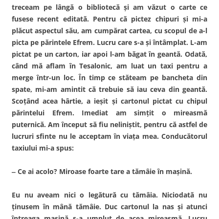
treceam pe lângă o bibliotecă și am văzut o carte ce
fusese recent editată. Pentru că pictez chipuri și mi-a
plăcut aspectul său, am cumpărat cartea, cu scopul de a-l
picta pe părintele Efrem. Lucru care s-a și întâmplat. L-am
pictat pe un carton, iar apoi l-am băgat în geantă. Odată,
când mă aflam în Tesalonic, am luat un taxi pentru a
merge într-un loc. În timp ce stăteam pe bancheta din
spate, mi-am amintit că trebuie să iau ceva din geantă.
Scoţând acea hârtie, a ieșit şi cartonul pictat cu chipul
părintelui Efrem. Imediat am simţit o mireasmă
puternică. Am început să fiu neliniştit, pentru că astfel de
lucruri sfinte nu le acceptam în viaţa mea. Conducătorul
taxiului mi-a spus:
‒ Ce ai acolo? Miroase foarte tare a tămâie în mașină.
Eu nu aveam nici o legătură cu tămâia. Niciodată nu
ținusem în mână tămâie. Duc cartonul la nas și atunci
întreaga mașină s-a umplut de acea mireasmă. Lucru