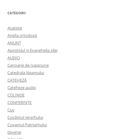
CATEGORII
Acatiste
Anglia ortodoxă
ANUNŢ
Apostolul şi Evanghelia zilei
AUDIO
Canoane de rugaciune
Catedrala Neamului
CATEHEZĂ
Cateheze audio
COLINDE
CONFERINȚE
Cuv
Cuvântul Ierarhului
Cuvantul Patriarhului
Diverse