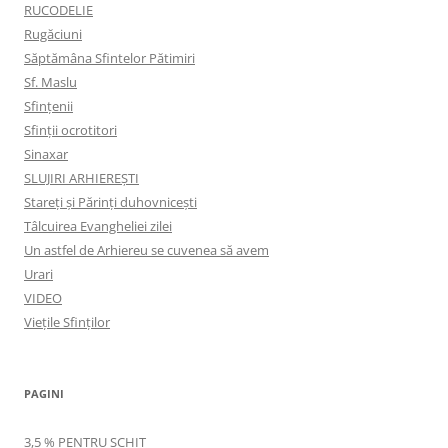
RUCODELIE
Rugăciuni
Săptămâna Sfintelor Pătimiri
Sf. Maslu
Sfințenii
Sfinții ocrotitori
Sinaxar
SLUJIRI ARHIEREȘTI
Stareți și Părinți duhovnicești
Tâlcuirea Evangheliei zilei
Un astfel de Arhiereu se cuvenea să avem
Urari
VIDEO
Viețile Sfinților
PAGINI
3,5 % PENTRU SCHIT