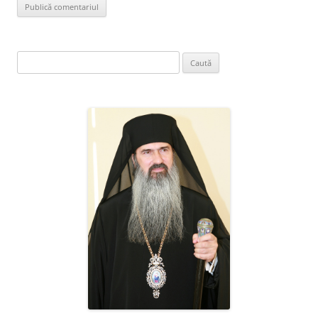
Caută
după: