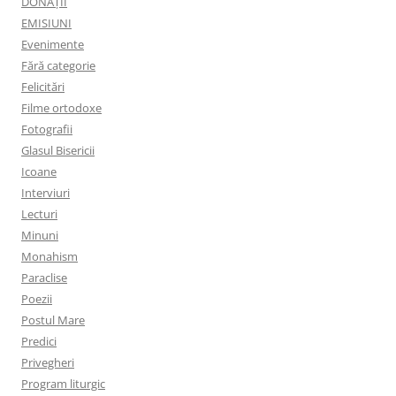
DONAȚII
EMISIUNI
Evenimente
Fără categorie
Felicitări
Filme ortodoxe
Fotografii
Glasul Bisericii
Icoane
Interviuri
Lecturi
Minuni
Monahism
Paraclise
Poezii
Postul Mare
Predici
Privegheri
Program liturgic