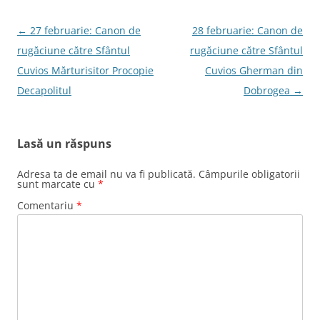
Navigare
←
27 februarie: Canon de
28 februarie: Canon de
în
rugăciune către Sfântul
rugăciune către Sfântul
articole
Cuvios Mărturisitor Procopie
Cuvios Gherman din
Decapolitul
Dobrogea
→
Lasă un răspuns
Adresa ta de email nu va fi publicată.
Câmpurile obligatorii
sunt marcate cu
*
Comentariu
*