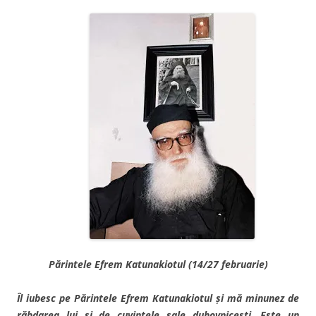
Părintele Efrem Katunakiotul (14/27 februarie)
Îl iubesc pe Părintele Efrem Katunakiotul și mă minunez de
răbdarea lui și de cuvintele sale duhovnicești. Este un