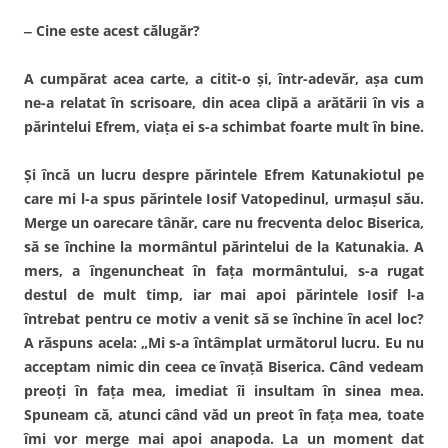
‒ Cine este acest călugăr?
A cumpărat acea carte, a citit-o și, într-adevăr, așa cum
ne-a relatat în scrisoare, din acea clipă a arătării în vis a
părintelui Efrem, viața ei s-a schimbat foarte mult în bine.
Și încă un lucru despre părintele Efrem Katunakiotul pe
care mi l-a spus părintele Iosif Vatopedinul, urmașul său.
Merge un oarecare tânăr, care nu frecventa deloc Biserica,
să se închine la mormântul părintelui de la Katunakia. A
mers, a îngenuncheat în fața mormântului, s-a rugat
destul de mult timp, iar mai apoi părintele Iosif l-a
întrebat pentru ce motiv a venit să se închine în acel loc?
A răspuns acela: „Mi s-a întâmplat următorul lucru. Eu nu
acceptam nimic din ceea ce învață Biserica. Când vedeam
preoți în fața mea, imediat îi insultam în sinea mea.
Spuneam că, atunci când văd un preot în fața mea, toate
îmi vor merge mai apoi anapoda. La un moment dat