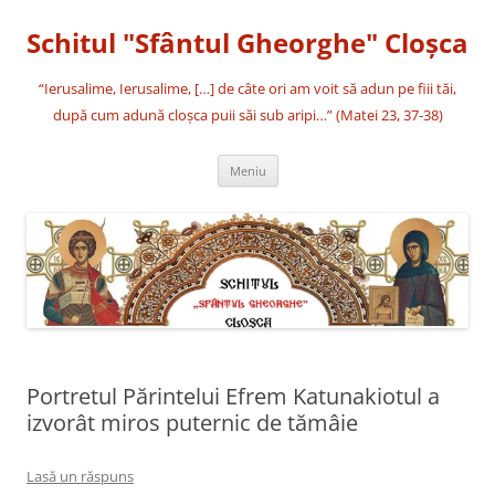
Sari
la
Schitul "Sfântul Gheorghe" Cloşca
conținut
“Ierusalime, Ierusalime, […] de câte ori am voit să adun pe fiii tăi,
după cum adună cloşca puii săi sub aripi…” (Matei 23, 37-38)
Meniu
Portretul Părintelui Efrem Katunakiotul a
izvorât miros puternic de tămâie
Lasă un răspuns