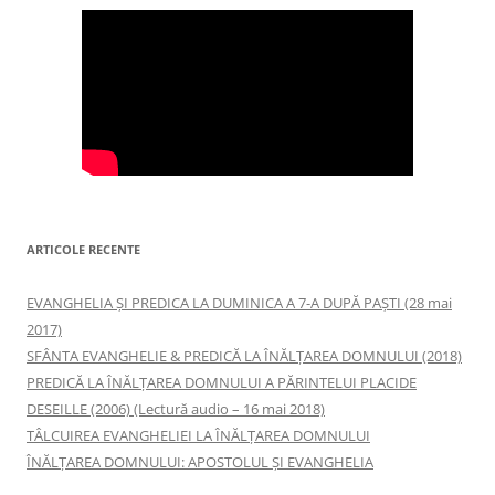
ARTICOLE RECENTE
EVANGHELIA ȘI PREDICA LA DUMINICA A 7-A DUPĂ PAȘTI (28 mai
2017)
SFÂNTA EVANGHELIE & PREDICĂ LA ÎNĂLŢAREA DOMNULUI (2018)
PREDICĂ LA ÎNĂLŢAREA DOMNULUI A PĂRINTELUI PLACIDE
DESEILLE (2006) (Lectură audio – 16 mai 2018)
TÂLCUIREA EVANGHELIEI LA ÎNĂLŢAREA DOMNULUI
ÎNĂLŢAREA DOMNULUI: APOSTOLUL ȘI EVANGHELIA