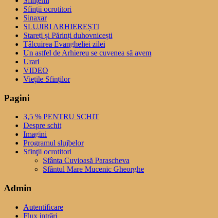
Sfințenii
Sfinții ocrotitori
Sinaxar
SLUJIRI ARHIEREȘTI
Stareți și Părinți duhovnicești
Tâlcuirea Evangheliei zilei
Un astfel de Arhiereu se cuvenea să avem
Urari
VIDEO
Viețile Sfinților
Pagini
3,5 % PENTRU SCHIT
Despre schit
Imagini
Programul slujbelor
Sfinţii ocrotitori
Sfânta Cuvioasă Parascheva
Sfântul Mare Mucenic Gheorghe
Admin
Autentificare
Flux intrări