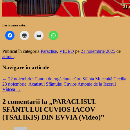
Partajează asta:
Publicat în categoria
Paraclise
,
VIDEO
pe
21 noiembrie 2025
de
admin
.
Navigare în articole
←
22 noiembrie: Canon de rugăciune către Sfânta Muceniţă Cecilia
23 noiembrie: Acatistul Sfântului Cuvios Antonie de la Iezerul
Vâlcea
→
2 comentarii la „
PARACLISUL
SFÂNTULUI CUVIOS IACOV
(TSALIKIS) DIN EVVIA (Video)
”