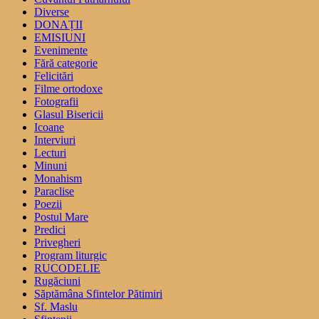
Diverse
DONAȚII
EMISIUNI
Evenimente
Fără categorie
Felicitări
Filme ortodoxe
Fotografii
Glasul Bisericii
Icoane
Interviuri
Lecturi
Minuni
Monahism
Paraclise
Poezii
Postul Mare
Predici
Privegheri
Program liturgic
RUCODELIE
Rugăciuni
Săptămâna Sfintelor Pătimiri
Sf. Maslu