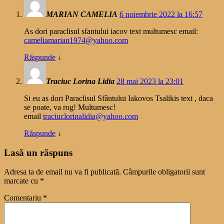
MARIAN CAMELIA
6 noiembrie 2022 la 16:57
As dori paraclisul sfantului iacov text multumesc email:
cameliamarian1974@yahoo.com
Răspunde
↓
Traciuc Lorina Lidia
28 mai 2023 la 23:01
Si eu as dori Paraclisul Sfântului Iakovos Tsalikis text , daca
se poate, va rog! Multumesc!
email
traciuclorinalidia@yahoo.com
Răspunde
↓
Lasă un răspuns
Adresa ta de email nu va fi publicată.
Câmpurile obligatorii sunt
marcate cu
*
Comentariu
*