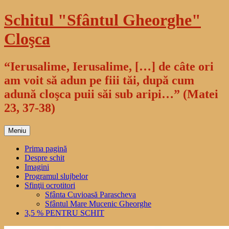
Sari
Schitul "Sfântul Gheorghe"
la
conținut
Cloşca
“Ierusalime, Ierusalime, […] de câte ori
am voit să adun pe fiii tăi, după cum
adună cloşca puii săi sub aripi…” (Matei
23, 37-38)
Meniu
Prima pagină
Despre schit
Imagini
Programul slujbelor
Sfinţii ocrotitori
Sfânta Cuvioasă Parascheva
Sfântul Mare Mucenic Gheorghe
3,5 % PENTRU SCHIT