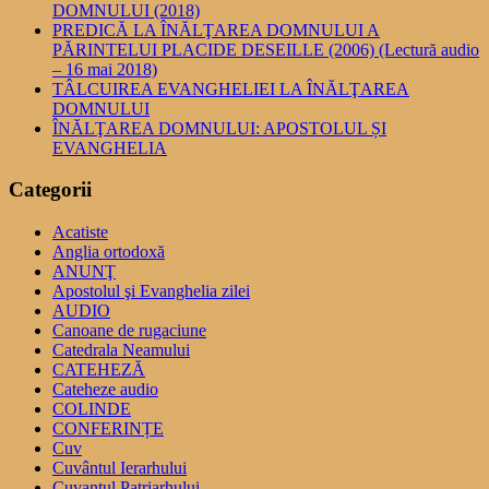
DOMNULUI (2018)
PREDICĂ LA ÎNĂLŢAREA DOMNULUI A
PĂRINTELUI PLACIDE DESEILLE (2006) (Lectură audio
– 16 mai 2018)
TÂLCUIREA EVANGHELIEI LA ÎNĂLŢAREA
DOMNULUI
ÎNĂLŢAREA DOMNULUI: APOSTOLUL ȘI
EVANGHELIA
Categorii
Acatiste
Anglia ortodoxă
ANUNŢ
Apostolul şi Evanghelia zilei
AUDIO
Canoane de rugaciune
Catedrala Neamului
CATEHEZĂ
Cateheze audio
COLINDE
CONFERINȚE
Cuv
Cuvântul Ierarhului
Cuvantul Patriarhului