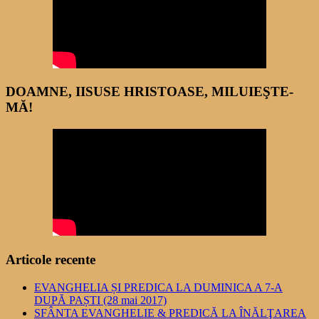
DOAMNE, IISUSE HRISTOASE, MILUIEŞTE-
MĂ!
Articole recente
EVANGHELIA ȘI PREDICA LA DUMINICA A 7-A
DUPĂ PAȘTI (28 mai 2017)
SFÂNTA EVANGHELIE & PREDICĂ LA ÎNĂLŢAREA