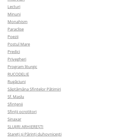
Lecturi
Minuni
Monahism
Paraclise
Poezii
Postul Mare
Predici
Privegheri
Program liturgic
RUCODELIE
Rugăciuni
Săptămâna Sfintelor Pătimiri
Sf. Maslu
Sfințenii
Sfinții ocrotitori
Sinaxar
SLUJIRI ARHIEREȘTI
Stareți și Părinți duhovnicești