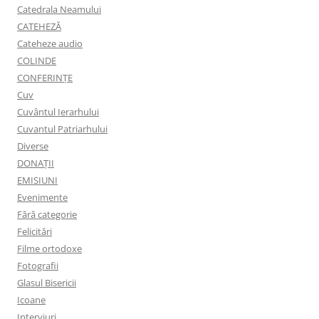
Catedrala Neamului
CATEHEZĂ
Cateheze audio
COLINDE
CONFERINȚE
Cuv
Cuvântul Ierarhului
Cuvantul Patriarhului
Diverse
DONAȚII
EMISIUNI
Evenimente
Fără categorie
Felicitări
Filme ortodoxe
Fotografii
Glasul Bisericii
Icoane
Interviuri