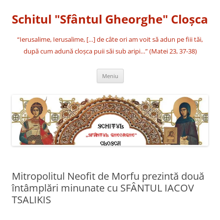
Sari
la
Schitul "Sfântul Gheorghe" Cloşca
conținut
“Ierusalime, Ierusalime, […] de câte ori am voit să adun pe fiii tăi,
după cum adună cloşca puii săi sub aripi…” (Matei 23, 37-38)
Meniu
Mitropolitul Neofit de Morfu prezintă două
întâmplări minunate cu SFÂNTUL IACOV
TSALIKIS