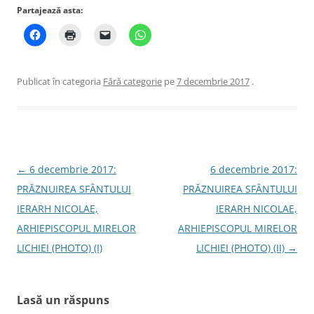
Partajează asta:
Publicat în categoria
Fără categorie
pe
7 decembrie 2017
.
Navigare
←
6 decembrie 2017:
6 decembrie 2017:
în
PRĂZNUIREA SFÂNTULUI
PRĂZNUIREA SFÂNTULUI
articole
IERARH NICOLAE,
IERARH NICOLAE,
ARHIEPISCOPUL MIRELOR
ARHIEPISCOPUL MIRELOR
LICHIEI (PHOTO) (I)
LICHIEI (PHOTO) (II)
→
Lasă un răspuns