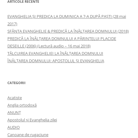
ARTICOLE RECENTE
EVANGHELIA ȘI PREDICA LA DUMINICA A 7-A DUPĂ PAȘTI (28 mai
2017)
SFÂNTA EVANGHELIE & PREDICĂ LA ÎNĂLŢAREA DOMNULUI (2018)
PREDICĂ LA ÎNĂLŢAREA DOMNULUI A PĂRINTELUI PLACIDE
DESEILLE (2006) (Lectură audio – 16 mai 2018)
TÂLCUIREA EVANGHELIEI LA ÎNĂLŢAREA DOMNULUI
ÎNĂLŢAREA DOMNULUI: APOSTOLUL ȘI EVANGHELIA
CATEGORII
Acatiste
Anglia ortodoxă
ANUNŢ
Apostolul şi Evanghelia zilei
AUDIO
Canoane de rugaciune