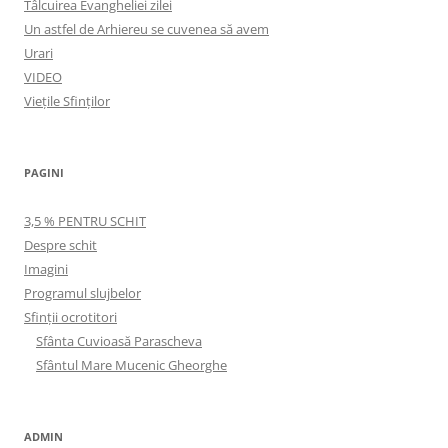
Tâlcuirea Evangheliei zilei
Un astfel de Arhiereu se cuvenea să avem
Urari
VIDEO
Viețile Sfinților
PAGINI
3,5 % PENTRU SCHIT
Despre schit
Imagini
Programul slujbelor
Sfinţii ocrotitori
Sfânta Cuvioasă Parascheva
Sfântul Mare Mucenic Gheorghe
ADMIN