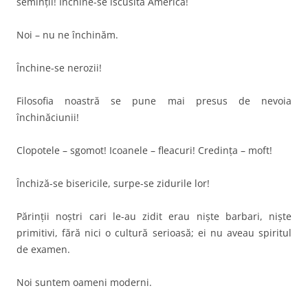
seminţii! Închine-se iscusita Americă!
Noi – nu ne închinăm.
Închine-se nerozii!
Filosofia noastră se pune mai presus de nevoia
închinăciunii!
Clopotele – sgomot! Icoanele – fleacuri! Credinţa – moft!
Închiză-se bisericile, surpe-se zidurile lor!
Părinţii noştri cari le-au zidit erau nişte barbari, nişte
primitivi, fără nici o cultură serioasă; ei nu aveau spiritul
de examen.
Noi suntem oameni moderni.