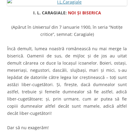
I. L. CARAGIALE:
NOI ŞI BISERICA
(Apărut în
Universul
din 7 ianuarie 1900, în seria “Notiţe
critice”, semnat: Caragiale)
Încă demult, lumea noastră românească nu mai merge la
biserică. Oamenii de sus, de mijloc şi de jos au uitat
demult cărarea ce duce la locaşul icoanelor. Boieri, ostaşi,
meseriaşi, negustori, dascăli, slujbaşi, mari şi mici, s-au
lepădat de datoriile către legea lor creştinească – toţi sunt
astăzi liber-cugetători. Şi, fireşte, dacă dumnealor sunt
astfel, trebuie şi femeile dumnealor să fie astfel, adică
liber-cugetătoare; şi, prin urmare, cum ar putea să fie
copiii dumnealor altfel decât sunt mamele, adică altfel
decât liber-cugetători!
Dar să nu exagerăm!