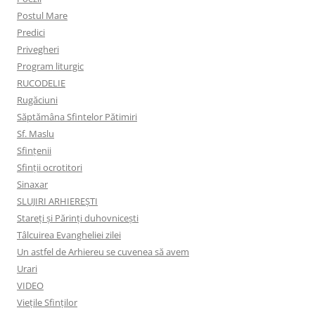
Postul Mare
Predici
Privegheri
Program liturgic
RUCODELIE
Rugăciuni
Săptămâna Sfintelor Pătimiri
Sf. Maslu
Sfințenii
Sfinții ocrotitori
Sinaxar
SLUJIRI ARHIEREȘTI
Stareți și Părinți duhovnicești
Tâlcuirea Evangheliei zilei
Un astfel de Arhiereu se cuvenea să avem
Urari
VIDEO
Viețile Sfinților