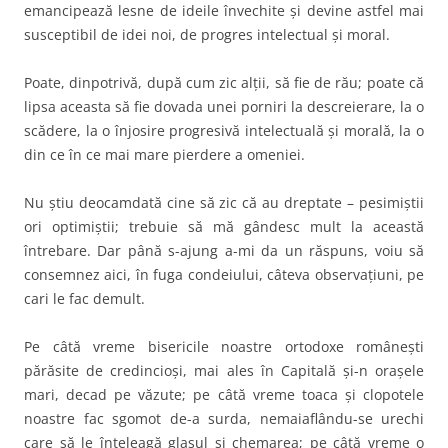
emancipează lesne de ideile învechite şi devine astfel mai
susceptibil de idei noi, de progres intelectual şi moral.
Poate, dinpotrivă, după cum zic alţii, să fie de rău; poate că
lipsa aceasta să fie dovada unei porniri la descreierare, la o
scădere, la o înjosire progresivă intelectuală şi morală, la o
din ce în ce mai mare pierdere a omeniei.
Nu ştiu deocamdată cine să zic că au dreptate – pesimiştii
ori optimiştii; trebuie să mă gândesc mult la această
întrebare. Dar până s-ajung a-mi da un răspuns, voiu să
consemnez aici, în fuga condeiului, câteva observaţiuni, pe
cari le fac demult.
Pe câtă vreme bisericile noastre ortodoxe româneşti
părăsite de credincioşi, mai ales în Capitală şi-n oraşele
mari, decad pe văzute; pe câtă vreme toaca şi clopotele
noastre fac sgomot de-a surda, nemaiaflându-se urechi
care să le înţeleagă glasul şi chemarea; pe câtă vreme o