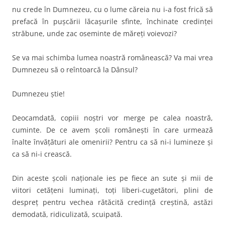
nu crede în Dumnezeu, cu o lume căreia nu i-a fost frică să
prefacă în puşcării lăcaşurile sfinte, închinate credinţei
străbune, unde zac oseminte de măreţi voievozi?
Se va mai schimba lumea noastră românească? Va mai vrea
Dumnezeu să o reîntoarcă la Dânsul?
Dumnezeu ştie!
Deocamdată, copiii noştri vor merge pe calea noastră,
cuminte. De ce avem şcoli româneşti în care urmează
înalte învăţături ale omenirii? Pentru ca să ni-i lumineze şi
ca să ni-i crească.
Din aceste şcoli naţionale ies pe fiece an sute şi mii de
viitori cetăţeni luminaţi, toţi liberi-cugetători, plini de
despreţ pentru vechea rătăcită credinţă creştină, astăzi
demodată, ridiculizată, scuipată.