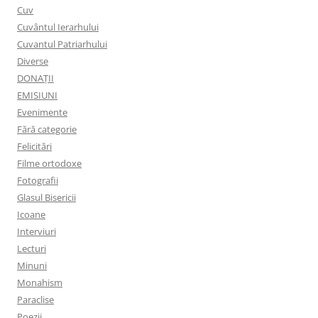
Cuv
Cuvântul Ierarhului
Cuvantul Patriarhului
Diverse
DONAȚII
EMISIUNI
Evenimente
Fără categorie
Felicitări
Filme ortodoxe
Fotografii
Glasul Bisericii
Icoane
Interviuri
Lecturi
Minuni
Monahism
Paraclise
Poezii