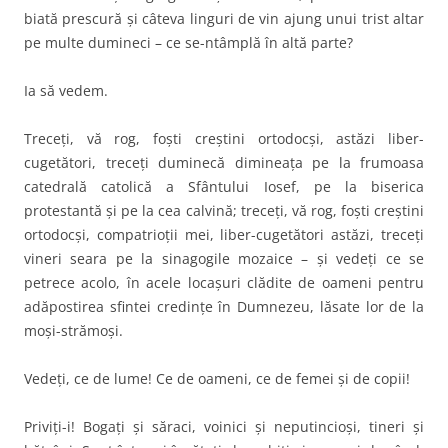
biată prescură şi câteva linguri de vin ajung unui trist altar
pe multe dumineci – ce se-ntâmplă în altă parte?
Ia să vedem.
Treceţi, vă rog, foşti creştini ortodocşi, astăzi liber-
cugetători, treceţi duminecă dimineaţa pe la frumoasa
catedrală catolică a Sfântului Iosef, pe la biserica
protestantă şi pe la cea calvină; treceţi, vă rog, foşti creştini
ortodocşi, compatrioţii mei, liber-cugetători astăzi, treceţi
vineri seara pe la sinagogile mozaice – şi vedeţi ce se
petrece acolo, în acele locaşuri clădite de oameni pentru
adăpostirea sfintei credinţe în Dumnezeu, lăsate lor de la
moşi-strămoşi.
Vedeţi, ce de lume! Ce de oameni, ce de femei şi de copii!
Priviţi-i! Bogaţi şi săraci, voinici şi neputincioşi, tineri şi