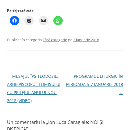
Partajează asta:
Publicat în categoria
Fără categorie
pe
3 ianuarie 2018
.
Navigare
←
MESAJUL ÎPS TEODOSIE,
PROGRAMUL LITURGIC ÎN
în
ARHIEPISCOPUL TOMISULUI
PERIOADA 5-7 IANUARIE 2018
articole
CU PRILEJUL ANULUI NOU
→
2018 (VIDEO)
Un comentariu la „
Ion Luca Caragiale: NOI ŞI
BISERICA
”