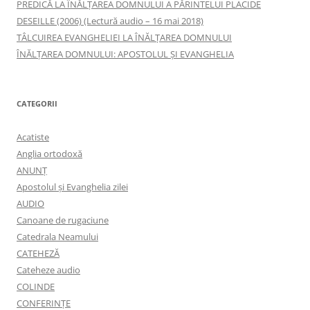
PREDICĂ LA ÎNĂLŢAREA DOMNULUI A PĂRINTELUI PLACIDE
DESEILLE (2006) (Lectură audio – 16 mai 2018)
TÂLCUIREA EVANGHELIEI LA ÎNĂLŢAREA DOMNULUI
ÎNĂLŢAREA DOMNULUI: APOSTOLUL ȘI EVANGHELIA
CATEGORII
Acatiste
Anglia ortodoxă
ANUNŢ
Apostolul şi Evanghelia zilei
AUDIO
Canoane de rugaciune
Catedrala Neamului
CATEHEZĂ
Cateheze audio
COLINDE
CONFERINȚE