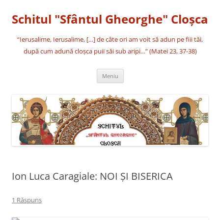
Sari
la
Schitul "Sfântul Gheorghe" Cloşca
conținut
“Ierusalime, Ierusalime, […] de câte ori am voit să adun pe fiii tăi,
după cum adună cloşca puii săi sub aripi…” (Matei 23, 37-38)
Meniu
Ion Luca Caragiale: NOI ŞI BISERICA
1 Răspuns