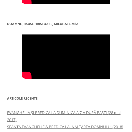
DOAMNE, IISUSE HRISTOASE, MILUIEŞTE-MĂ!
ARTICOLE RECENTE
EVANGHELIA ȘI PREDICA LA DUMINICA A 7-A DUPĂ PAȘTI (28 mai
2017)
SFÂNTA EVANGHELIE & PREDICĂ LA ÎNĂLŢAREA DOMNULUI (2018)