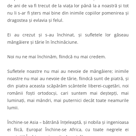
de ani de va fi trecut de la viaţa lor până la a noastră şi tot
nu li s-ar fi şters mai bine din inimile copiilor pomenirea şi
dragostea şi evlavia şi felul.
Ei au crezut şi s-au închinat, şi sufletele lor găseau
mângâiere şi tărie în închinăciune.
Noi nu ne mai închinăm, fiindcă nu mai credem.
Sufletele noastre nu mai au nevoie de mângâiere; inimile
noastre nu mai au nevoie de tărie, fiindcă sunt de piatră, şi
din piatra aceasta scăpărăm scânteile liberei-cugetări, noi
românii foşti ortodocşi, cari suntem mai deştepţi, mai
luminaţi, mai mândri, mai puternici decât toate neamurile
lumii.
Închine-se Asia – bătrână înţeleaptă, şi nobila şi ingenioasa
ei fiică, Europa! Închine-se Africa, cu toate negrele ei