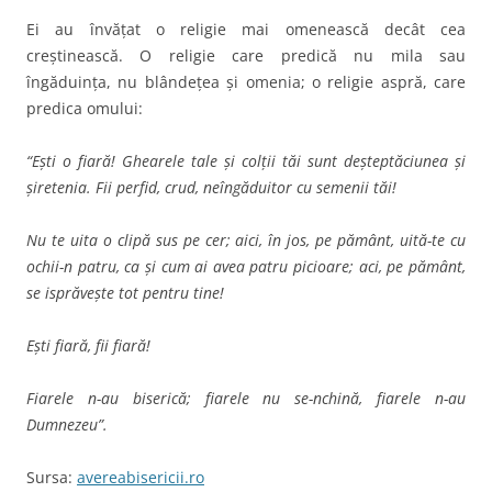
Ei au învăţat o religie mai omenească decât cea
creştinească. O religie care predică nu mila sau
îngăduinţa, nu blândeţea şi omenia; o religie aspră, care
predica omului:
“Eşti o fiară! Ghearele tale şi colţii tăi sunt deşteptăciunea şi
şiretenia. Fii perfid, crud, neîngăduitor cu semenii tăi!
Nu te uita o clipă sus pe cer; aici, în jos, pe pământ, uită-te cu
ochii-n patru, ca şi cum ai avea patru picioare; aci, pe pământ,
se isprăveşte tot pentru tine!
Eşti fiară, fii fiară!
Fiarele n-au biserică; fiarele nu se-nchină, fiarele n-au
Dumnezeu”.
Sursa:
avereabisericii.ro