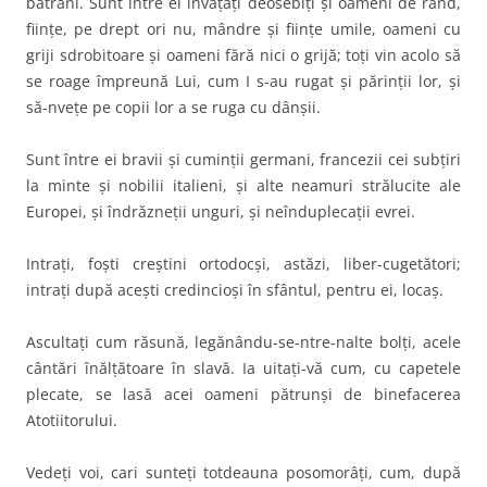
bătrâni. Sunt între ei învăţaţi deosebiţi şi oameni de rând,
fiinţe, pe drept ori nu, mândre şi fiinţe umile, oameni cu
griji sdrobitoare şi oameni fără nici o grijă; toţi vin acolo să
se roage împreună Lui, cum I s-au rugat şi părinţii lor, şi
să-nveţe pe copii lor a se ruga cu dânşii.
Sunt între ei bravii şi cuminţii germani, francezii cei subţiri
la minte şi nobilii italieni, şi alte neamuri strălucite ale
Europei, şi îndrăzneţii unguri, şi neînduplecaţii evrei.
Intraţi, foşti creştini ortodocşi, astăzi, liber-cugetători;
intraţi după aceşti credincioşi în sfântul, pentru ei, locaş.
Ascultaţi cum răsună, legănându-se-ntre-nalte bolţi, acele
cântări înălţătoare în slavă. Ia uitaţi-vă cum, cu capetele
plecate, se lasă acei oameni pătrunşi de binefacerea
Atotiitorului.
Vedeţi voi, cari sunteţi totdeauna posomorâţi, cum, după