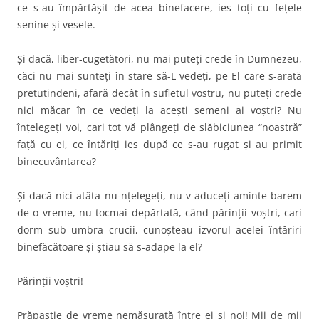
ce s-au împărtăşit de acea binefacere, ies toţi cu feţele
senine şi vesele.
Şi dacă, liber-cugetători, nu mai puteţi crede în Dumnezeu,
căci nu mai sunteţi în stare să-L vedeţi, pe El care s-arată
pretutindeni, afară decât în sufletul vostru, nu puteţi crede
nici măcar în ce vedeţi la aceşti semeni ai voştri? Nu
înţelegeţi voi, cari tot vă plângeţi de slăbiciunea “noastră”
faţă cu ei, ce întăriţi ies după ce s-au rugat şi au primit
binecuvântarea?
Şi dacă nici atâta nu-nţelegeţi, nu v-aduceţi aminte barem
de o vreme, nu tocmai depărtată, când părinţii voştri, cari
dorm sub umbra crucii, cunoşteau izvorul acelei întăriri
binefăcătoare şi ştiau să s-adape la el?
Părinţii voştri!
Prăpastie de vreme nemăsurată între ei şi noi! Mii de mii