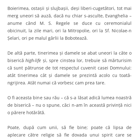
Boierimea, ostaşii şi slujbaşii, deşi liberi-cugetători, tot mai
merg uneori să auză, dacă nu chiar s-asculte, Evanghelia –
anume când M. S. Regele se duce cu ceremonialul
obicinuit, la zile mari, ori la Mitropolie, ori la Sf. Nicolae-n
Şelari, ori pe malul gârlii la Bobotează.
De altă parte, tinerimea şi damele se abat uneori la câte o
biserică
high-life
şi, spre cinstea lor, trebuie să mărturisim
că sunt pătrunse de tot respectul cuvenit casei Domnului:
atât tinerimea cât şi damele se prezintă acolo cu toată-
ngrijirea. Atât numai că vorbesc cam prea tare.
O fi aceasta bine sau rău – că s-a lăsat adică lumea noastră
de biserică – nu o spune, căci n-am în această privinţă nici
o părere hotărâtă.
Poate, după cum unii, să fie bine; poate că lipsa de
aplecare către religie să fie dovada unui spirit care se