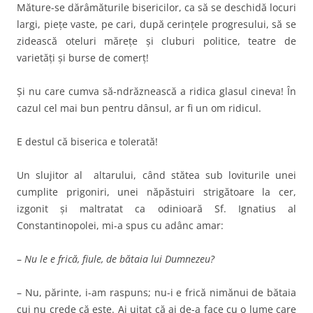
Măture-se dărâmăturile bisericilor, ca să se deschidă locuri
largi, pieţe vaste, pe cari, după cerinţele progresului, să se
zidească oteluri măreţe şi cluburi politice, teatre de
varietăţi şi burse de comerţ!
Şi nu care cumva să-ndrăznească a ridica glasul cineva! În
cazul cel mai bun pentru dânsul, ar fi un om ridicul.
E destul că biserica e tolerată!
Un slujitor al altarului, când stătea sub loviturile unei
cumplite prigoniri, unei năpăstuiri strigătoare la cer,
izgonit şi maltratat ca odinioară Sf. Ignatius al
Constantinopolei, mi-a spus cu adânc amar:
–
Nu le e frică, fiule, de bătaia lui Dumnezeu?
– Nu, părinte, i-am raspuns; nu-i e frică nimănui de bătaia
cui nu crede că este. Ai uitat că ai de-a face cu o lume care