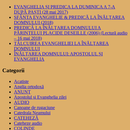
EVANGHELIA ȘI PREDICA LA DUMINICA A 7-A
DUPĂ PAȘTI (28 mai 2017)
SFÂNTA EVANGHELIE & PREDICĂ LA ÎNĂLŢAREA
DOMNULUI (2018)
PREDICĂ LA ÎNĂLŢAREA DOMNULUI A
PĂRINTELUI PLACIDE DESEILLE (2006) (Lectură audio
– 16 mai 2018)
TÂLCUIREA EVANGHELIEI LA ÎNĂLŢAREA
DOMNULUI
ÎNĂLŢAREA DOMNULUI: APOSTOLUL ȘI
EVANGHELIA
Categorii
Acatiste
Anglia ortodoxă
ANUNŢ
Apostolul şi Evanghelia zilei
AUDIO
Canoane de rugaciune
Catedrala Neamului
CATEHEZĂ
Cateheze audio
COLINDE