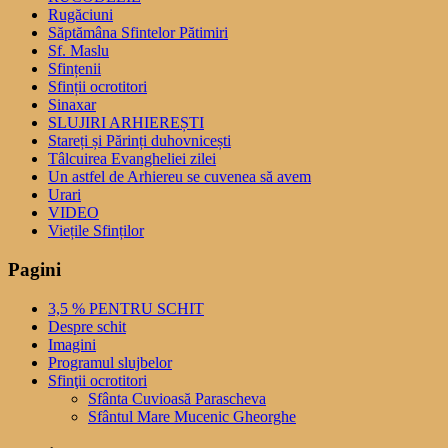
Rugăciuni
Săptămâna Sfintelor Pătimiri
Sf. Maslu
Sfințenii
Sfinții ocrotitori
Sinaxar
SLUJIRI ARHIEREȘTI
Stareți și Părinți duhovnicești
Tâlcuirea Evangheliei zilei
Un astfel de Arhiereu se cuvenea să avem
Urari
VIDEO
Viețile Sfinților
Pagini
3,5 % PENTRU SCHIT
Despre schit
Imagini
Programul slujbelor
Sfinţii ocrotitori
Sfânta Cuvioasă Parascheva
Sfântul Mare Mucenic Gheorghe