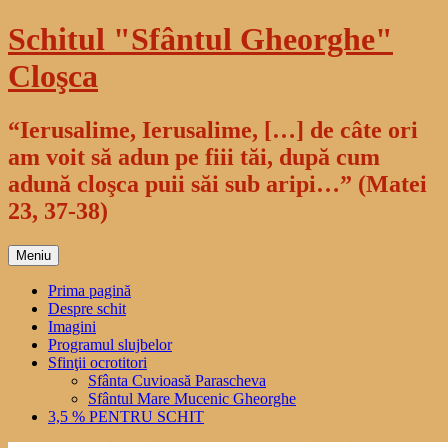
Sari
Schitul "Sfântul Gheorghe"
la
conținut
Cloşca
“Ierusalime, Ierusalime, […] de câte ori
am voit să adun pe fiii tăi, după cum
adună cloşca puii săi sub aripi…” (Matei
23, 37-38)
Meniu
Prima pagină
Despre schit
Imagini
Programul slujbelor
Sfinţii ocrotitori
Sfânta Cuvioasă Parascheva
Sfântul Mare Mucenic Gheorghe
3,5 % PENTRU SCHIT