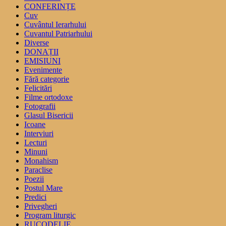
CONFERINȚE
Cuv
Cuvântul Ierarhului
Cuvantul Patriarhului
Diverse
DONAȚII
EMISIUNI
Evenimente
Fără categorie
Felicitări
Filme ortodoxe
Fotografii
Glasul Bisericii
Icoane
Interviuri
Lecturi
Minuni
Monahism
Paraclise
Poezii
Postul Mare
Predici
Privegheri
Program liturgic
RUCODELIE