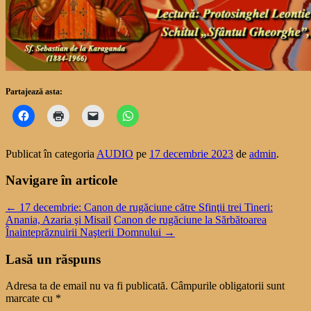
Partajează asta:
Publicat în categoria
AUDIO
pe
17 decembrie 2023
de
admin
.
Navigare în articole
←
17 decembrie: Canon de rugăciune către Sfinţii trei Tineri:
Anania, Azaria şi Misail
Canon de rugăciune la Sărbătoarea
Înainteprăznuirii Naşterii Domnului
→
Lasă un răspuns
Adresa ta de email nu va fi publicată.
Câmpurile obligatorii sunt
marcate cu
*