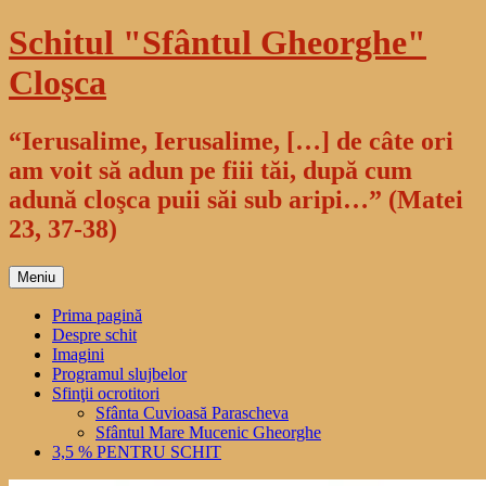
Sari
Schitul "Sfântul Gheorghe"
la
conținut
Cloşca
“Ierusalime, Ierusalime, […] de câte ori
am voit să adun pe fiii tăi, după cum
adună cloşca puii săi sub aripi…” (Matei
23, 37-38)
Meniu
Prima pagină
Despre schit
Imagini
Programul slujbelor
Sfinţii ocrotitori
Sfânta Cuvioasă Parascheva
Sfântul Mare Mucenic Gheorghe
3,5 % PENTRU SCHIT