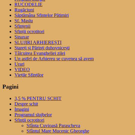
RUCODELIE
Rugăciuni
Săptămâna Sfintelor Pătimiri
Sf. Maslu
Sfințenii
Sfinții ocrotitori
Sinaxar
SLUJIRI ARHIEREȘTI
Stareți și Părinți duhovnicești
Tâlcuirea Evangheliei zilei
Un astfel de Arhiereu se cuvenea să avem
Urari
VIDEO
Viețile Sfinților
Pagini
3,5 % PENTRU SCHIT
Despre schit
Imagini
Programul slujbelor
Sfinţii ocrotitori
Sfânta Cuvioasă Parascheva
Sfântul Mare Mucenic Gheorghe