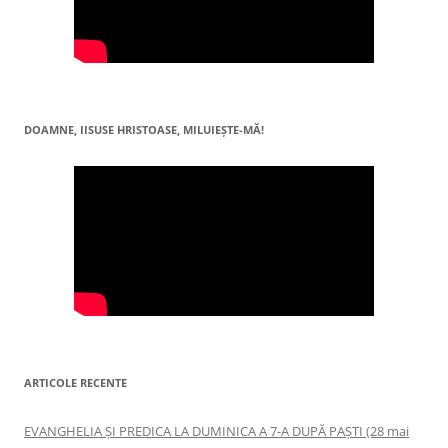
DOAMNE, IISUSE HRISTOASE, MILUIEŞTE-MĂ!
ARTICOLE RECENTE
EVANGHELIA ȘI PREDICA LA DUMINICA A 7-A DUPĂ PAȘTI (28 mai