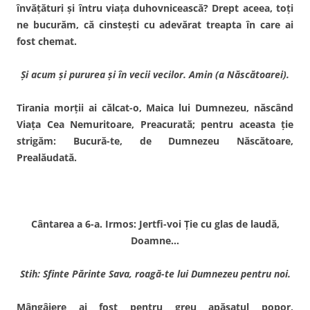
învăţături şi întru viaţa duhovnicească? Drept aceea, toţi
ne bucurăm, că cinsteşti cu adevărat treapta în care ai
fost chemat.
Şi acum şi pururea şi în vecii vecilor. Amin (a Născătoarei).
Tirania morţii ai călcat-o, Maica lui Dumnezeu, născând
Viaţa Cea Nemuritoare, Preacurată; pentru aceasta ţie
strigăm: Bucură-te, de Dumnezeu Născătoare,
Prealăudată.
Cântarea a 6-a. Irmos: Jertfi-voi Ţie cu glas de laudă,
Doamne…
Stih: Sfinte Părinte Sava, roagă-te lui Dumnezeu pentru noi.
Mângâiere ai fost pentru greu apăsatul popor,