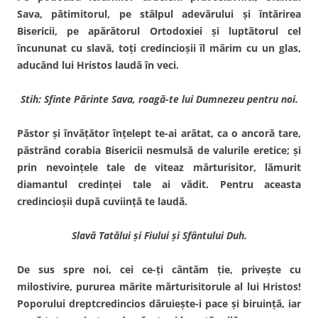
Sava, pătimitorul, pe stâlpul adevărului şi întărirea
Bisericii, pe apărătorul Ortodoxiei şi luptătorul cel
încununat cu slavă, toţi credin­cioşii îl mărim cu un glas,
aducând lui Hristos laudă în veci.
Stih: Sfinte Părinte Sava, roagă-te lui Dumnezeu pentru noi.
Păstor şi învăţător înţelept te-ai arătat, ca o ancoră tare,
păstrând corabia Bisericii nesmulsă de valurile eretice; şi
prin nevoinţele tale de viteaz mărturi­sitor, lămurit
diamantul credinţei tale ai vădit. Pentru aceasta
credincioşii după cuviinţă te laudă.
Slavă Tatălui şi Fiului şi Sfântului Duh.
De sus spre noi, cei ce-ţi cântăm ţie, priveşte cu
milostivire, pururea mărite mărturisitorule al lui Hristos!
Poporului dreptcredincios dăruieşte-i pace şi biruinţă, iar