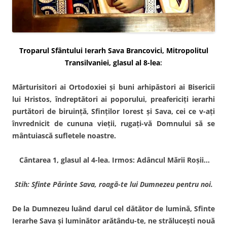
Troparul Sfântului Ierarh Sava Brancovici, Mitropolitul
Transilvaniei, glasul al 8-lea
:
Mărturisitori ai Ortodoxiei şi buni arhipăstori ai Bisericii
lui Hristos, îndreptători ai poporului, prea­fericiţi ierarhi
purtători de biruinţă, Sfinţilor Iorest şi Sava, cei ce v-aţi
învrednicit de cununa vieţii, rugaţi-vă Domnului să se
mântuiască sufletele noastre.
Cântarea 1, glasul al 4-lea. Irmos: Adâncul Mării Roşii…
Stih: Sfinte Părinte Sava, roagă-te lui Dumnezeu pentru noi.
De la Dumnezeu luând darul cel dătător de lumină, Sfinte
Ierarhe Sava şi luminător arătându-te, ne străluceşti nouă