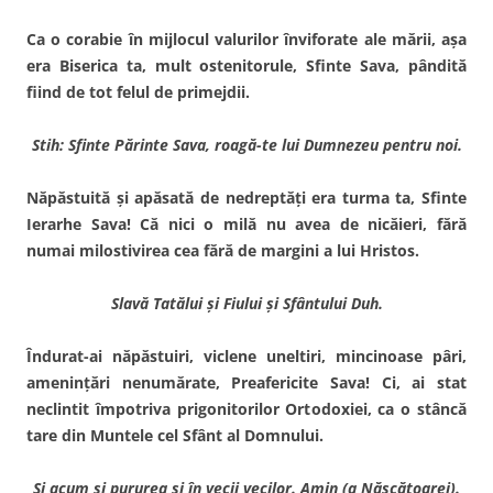
Ca o corabie în mijlocul valurilor înviforate ale mării, aşa
era Biserica ta, mult ostenitorule, Sfinte Sava, pândită
fiind de tot felul de primejdii.
Stih: Sfinte Părinte Sava, roagă-te lui Dumnezeu pentru noi.
Năpăstuită şi apăsată de nedreptăţi era turma ta, Sfinte
Ierarhe Sava! Că nici o milă nu avea de nicăieri, fără
numai milostivirea cea fără de margini a lui Hristos.
Slavă Tatălui şi Fiului şi Sfântului Duh.
Îndurat-ai năpăstuiri, viclene uneltiri, mincinoase pâri,
ameninţări nenumărate, Prea­fericite Sava! Ci, ai stat
neclintit împotriva prigonitorilor Ortodo­xiei, ca o stâncă
tare din Muntele cel Sfânt al Domnului.
Şi acum şi pururea şi în vecii vecilor. Amin (a Născătoarei).