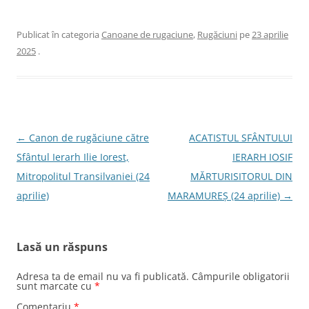
Publicat în categoria
Canoane de rugaciune
,
Rugăciuni
pe
23 aprilie
2025
.
Navigare
←
Canon de rugăciune către
ACATISTUL SFÂNTULUI
în
Sfântul Ierarh Ilie Iorest,
IERARH IOSIF
articole
Mitropolitul Transilvaniei (24
MĂRTURISITORUL DIN
aprilie)
MARAMUREȘ (24 aprilie)
→
Lasă un răspuns
Adresa ta de email nu va fi publicată.
Câmpurile obligatorii
sunt marcate cu
*
Comentariu
*