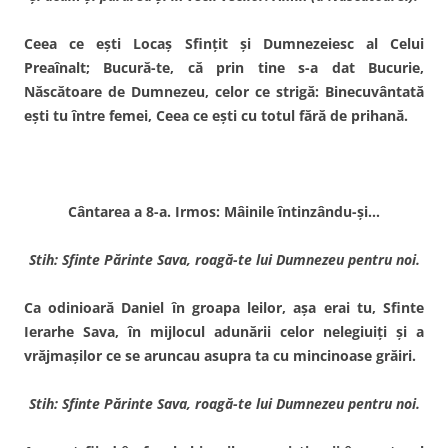
Ceea ce eşti Locaş Sfinţit şi Dumnezeiesc al Celui
Preaînalt; Bucură-te, că prin tine s-a dat Bucurie,
Născătoare de Dumnezeu, celor ce strigă: Binecuvântată
eşti tu între femei, Ceea ce eşti cu totul fără de prihană.
Cântarea a 8-a. Irmos: Mâinile întinzându-şi…
Stih: Sfinte Părinte Sava, roagă-te lui Dumnezeu pentru noi.
Ca odinioară Daniel în groapa leilor, aşa erai tu, Sfinte
Ierarhe Sava, în mijlocul adunării celor nelegiuiţi şi a
vrăjmaşilor ce se aruncau asupra ta cu mincinoase grăiri.
Stih: Sfinte Părinte Sava, roagă-te lui Dumnezeu pentru noi.