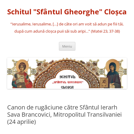
Sari
la
Schitul "Sfântul Gheorghe" Cloşca
conținut
“Ierusalime, Ierusalime, […] de câte ori am voit să adun pe fiii tăi,
după cum adună cloşca puii săi sub aripi…” (Matei 23, 37-38)
Meniu
Canon de rugăciune către Sfântul Ierarh
Sava Brancovici, Mitropolitul Transilvaniei
(24 aprilie)