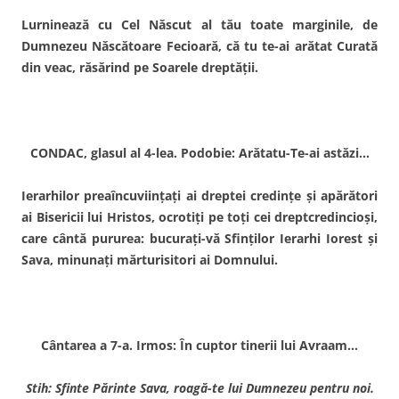
Lurninează cu Cel Născut al tău toate marginile, de
Dumnezeu Născătoare Fecioară, că tu te-ai arătat Curată
din veac, răsărind pe Soarele dreptăţii.
CONDAC, glasul al 4-lea. Podobie: Arătatu-Te-ai astăzi…
Ierarhilor preaîncuviinţaţi ai dreptei credinţe şi apărători
ai Bisericii lui Hristos, ocrotiţi pe toţi cei dreptcredincioşi,
care cântă pururea: bucuraţi-vă Sfinţilor Ierarhi Iorest şi
Sava, minunaţi mărturisitori ai Domnului.
Cântarea a 7-a. Irmos: În cuptor tinerii lui Avraam…
Stih: Sfinte Părinte Sava, roagă-te lui Dumnezeu pentru noi.