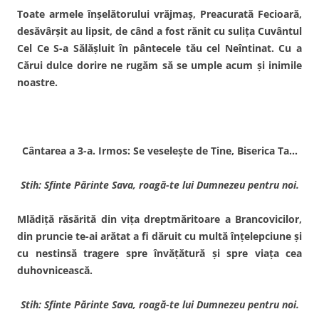
Toate armele înşelătorului vrăjmaş, Preacurată Fecioară,
desăvârşit au lipsit, de când a fost rănit cu suliţa Cuvântul
Cel Ce S-a Sălăşluit în pântecele tău cel Neîntinat. Cu a
Cărui dulce dorire ne rugăm să se umple acum şi inimile
noastre.
Cântarea a 3-a. Irmos: Se veseleşte de Tine, Biserica Ta…
Stih: Sfinte Părinte Sava, roagă-te lui Dumnezeu pentru noi.
Mlădiţă răsărită din viţa dreptmăritoare a Brancovicilor,
din pruncie te-ai arătat a fi dăruit cu multă înţelepciune şi
cu nestinsă tragere spre învăţătură şi spre viaţa cea
duhovnicească.
Stih: Sfinte Părinte Sava, roagă-te lui Dumnezeu pentru noi.