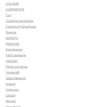
COLINDE
CONFERINȚE
Cuv
Cuvântul Ierarhului
Cuvantul Patriarhului
Diverse
DONAȚII
EMISIUNI
Evenimente
Fără categorie
Felicitări
Filme ortodoxe
Fotografii
Glasul Bisericii
Icoane
Interviuri
Lecturi
Minuni
Monahism