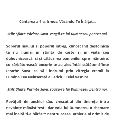
Cântarea a 4-a. Irmos: Văzându-Te Înălţat…
Stih: Sfinte Părinte Sava, roagă-te lui Dumnezeu pentru noi.
Soborul Inăului şi poporul întreg, cunoscând destoinicia
ta nu numai în ştiinţa de carte şi în viaţa cea
duhovnicească, ci şi călăuzirea oamenilor spre mântuire,
cu sărbătorească bucurie te-au ales întâi stătător Sfinte
Ierarhe Sava, ca să-i îndrumi prin vitregia vremii la
Lumina Cea Neînserată a Fericirii Celei Veşnice.
Stih: Sfinte Părinte Sava, roagă-te lui Dumnezeu pentru noi.
Povăţuit de unchiul tău, crescut-ai din tinereţe întru
nevoinţe mănăstireşti; dar voia lui Dumne­zeu o chemare
mai înaltă ţi-a hărăzit; pentru aceea, arhierie ai primit de