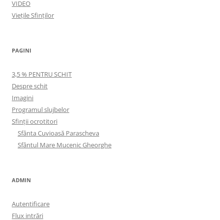
VIDEO
Viețile Sfinților
PAGINI
3,5 % PENTRU SCHIT
Despre schit
Imagini
Programul slujbelor
Sfinţii ocrotitori
Sfânta Cuvioasă Parascheva
Sfântul Mare Mucenic Gheorghe
ADMIN
Autentificare
Flux intrări