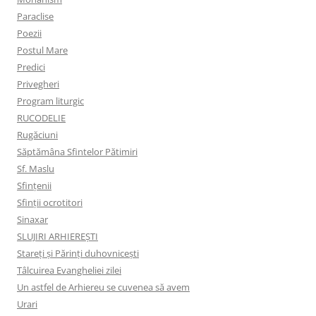
Paraclise
Poezii
Postul Mare
Predici
Privegheri
Program liturgic
RUCODELIE
Rugăciuni
Săptămâna Sfintelor Pătimiri
Sf. Maslu
Sfințenii
Sfinții ocrotitori
Sinaxar
SLUJIRI ARHIEREȘTI
Stareți și Părinți duhovnicești
Tâlcuirea Evangheliei zilei
Un astfel de Arhiereu se cuvenea să avem
Urari