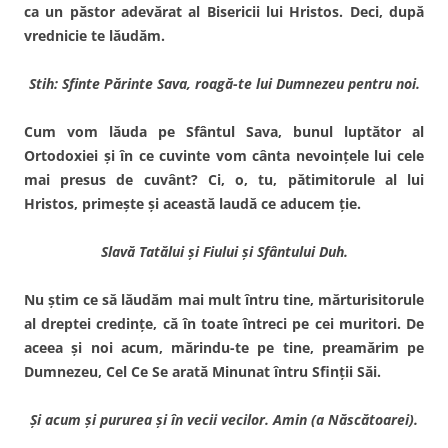
ca un păstor adevărat al Bisericii lui Hristos. Deci, după
vrednicie te lăudăm.
Stih: Sfinte Părinte Sava, roagă-te lui Dumnezeu pentru noi.
Cum vom lăuda pe Sfântul Sava, bunul luptător al
Ortodoxiei şi în ce cuvinte vom cânta nevoinţele lui cele
mai presus de cuvânt? Ci, o, tu, pătimitorule al lui
Hristos, primeşte şi această laudă ce aducem ţie.
Slavă Tatălui şi Fiului şi Sfântului Duh.
Nu ştim ce să lăudăm mai mult întru tine, mărturisitorule
al dreptei credinţe, că în toate întreci pe cei muritori. De
aceea şi noi acum, mărindu-te pe tine, preamărim pe
Dumnezeu, Cel Ce Se arată Minunat întru Sfinţii Săi.
Şi acum şi pururea şi în vecii vecilor. Amin (a Născătoarei).