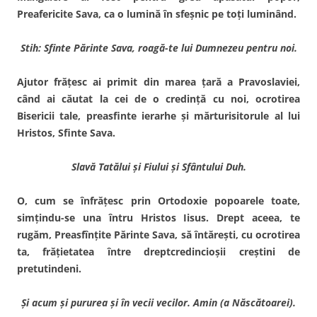
Preafericite Sava, ca o lumină în sfeşnic pe toţi luminând.
Stih: Sfinte Părinte Sava, roagă-te lui Dumnezeu pentru noi.
Ajutor frăţesc ai primit din marea ţară a Pravoslaviei,
când ai căutat la cei de o credinţă cu noi, ocrotirea
Bisericii tale, preasfinte ierarhe şi mărturisitorule al lui
Hristos, Sfinte Sava.
Slavă Tatălui şi Fiului şi Sfântului Duh.
O, cum se înfrăţesc prin Orto­doxie popoarele toate,
simţindu-se una întru Hristos Iisus. Drept aceea, te
rugăm, Preasfînţite Părinte Sava, să întăreşti, cu ocrotirea
ta, frăţietatea între dreptcredincioşii creştini de
pretutindeni.
Şi acum şi pururea şi în vecii vecilor. Amin (a Născătoarei).