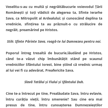
Veselitu-s-au cu multă şi negrăităbucurie voievodul Ţării
Româneşti şi toţi vlădicii de alegerea ta, Sfinte Ierarhe
Sava, ca Mitropolit al Ardealului; şi cunoscând deplina ta
vrednicie, sfinţirea ta au prăznuit-o cu strălucire de
negrăit, preamărind pe Hristos.
Stih: Sfinte Părinte Sava, roagă-te lui Dumnezeu pentru noi.
Poporul întreg tresaltă de bucurie,lăudând pe Hristos,
când te-a văzut chip îmbunătăţit stând pe scaunul
vredniciilor Sfântului Iorest, bine ştiind că vrednic urmaş
al lui vei fi cu adevărat, Preafericite Sava.
Slavă Tatălui şi Fiului şi Sfântului Duh.
Cine te-a întrecut pe tine, Prealăudate Sava, întru evlavie,
întru curăţia vieţii, întru smerenie? Sau cine era mai
presus de tine, întru cunoaşterea Dumnezeieştilor