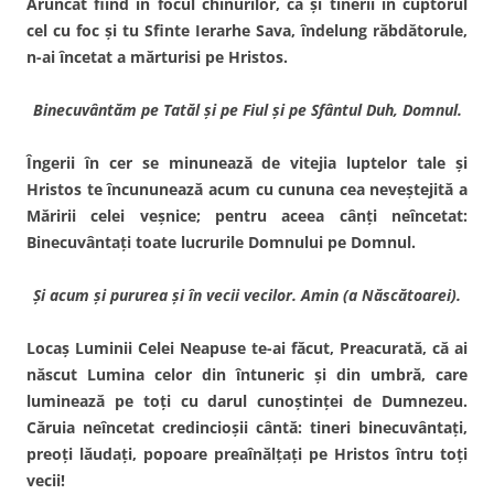
Aruncat fiind în focul chinurilor, ca şi tinerii în cuptorul
cel cu foc şi tu Sfinte Ierarhe Sava, îndelung răbdătorule,
n-ai încetat a mărturisi pe Hristos.
Binecuvântăm pe Tatăl şi pe Fiul şi pe
Sfânt
ul Duh
, Domnul.
Îngerii în cer se minunează de vitejia luptelor tale şi
Hristos te încununează acum cu cununa cea neveştejită a
Măririi celei veşnice; pentru aceea cânţi neîncetat:
Binecuvântaţi toate lucrurile Domnului pe Domnul.
Şi acum şi pururea şi în vecii vecilor. Amin (a Născătoarei).
Locaş Luminii Celei Neapuse te-ai făcut, Preacurată, că ai
născut Lumina celor din întuneric şi din umbră, care
luminează pe toţi cu darul cunoştinţei de Dumnezeu.
Căruia neîncetat credincioşii cântă: tineri binecuvântaţi,
preoţi lăudaţi, popoare preaînălţaţi pe Hristos întru toţi
vecii!