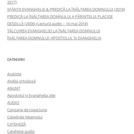
2017)
SFÂNTA EVANGHELIE & PREDICĂ LA ÎNĂLŢAREA DOMNULUI (2018)
PREDICĂ LA ÎNĂLŢAREA DOMNULUI A PĂRINTELUI PLACIDE
DESEILLE (2006) (Lectură audio – 16 mai 2018)
TÂLCUIREA EVANGHELIEI LA ÎNĂLŢAREA DOMNULUI
ÎNĂLŢAREA DOMNULUI: APOSTOLUL ȘI EVANGHELIA
CATEGORII
Acatiste
Anglia ortodoxă
ANUNŢ
Apostolul şi Evanghelia zilei
AUDIO
Canoane de rugaciune
Catedrala Neamului
CATEHEZĂ
Cateheze audio