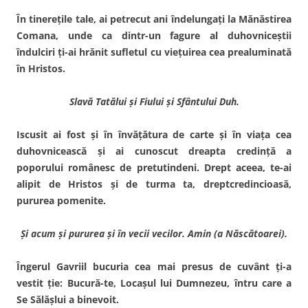
În tinereţile tale, ai petrecut ani îndelungaţi la Mănăstirea
Comana, unde ca dintr-un fagure al duhovniceştii
îndulciri ţi-ai hrănit sufletul cu vieţuirea cea prealuminată
în Hristos.
Slavă Tatălui şi Fiului şi Sfântului Duh.
Iscusit ai fost şi în învăţătura de carte şi în viaţa cea
duhovni­cească şi ai cunoscut dreapta credinţă a
poporului românesc de pretutindeni. Drept aceea, te-ai
alipit de Hristos şi de turma ta, dreptcredincioasă,
pururea pomenite.
Şi acum şi pururea şi în vecii vecilor. Amin (a Născătoarei).
Îngerul Gavriil bucuria cea mai presus de cuvânt ţi-a
vestit ţie: Bucură-te, Locaşul lui Dumnezeu, întru care a
Se Sălăşlui a binevoit.