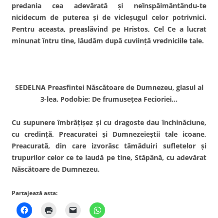
predania cea adevărată şi neînspăimântându-te
nicidecum de puterea şi de vicleşugul celor potrivnici.
Pentru aceasta, preaslăvind pe Hristos, Cel Ce a lucrat
minunat întru tine, lăudăm după cuviinţă vredniciile tale.
SEDELNA Preasfintei Născătoare de Dumnezeu, glasul al
3-lea. Podobie: De frumuseţea Fecioriei…
Cu supunere îmbrăţişez şi cu dragoste dau închinăciune,
cu credinţă, Preacuratei şi Dumne­zeieştii tale icoane,
Preacurată, din care izvorăsc tămăduiri sufletelor şi
trupurilor celor ce te laudă pe tine, Stăpână, cu adevărat
Născătoare de Dumnezeu.
Partajează asta: