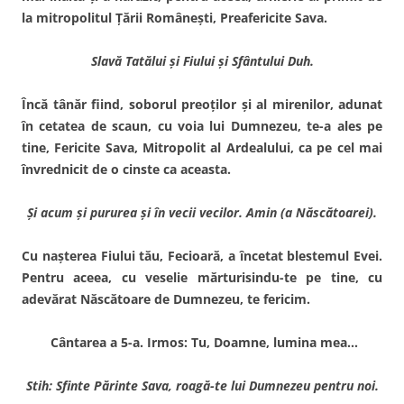
la mitropolitul Ţării Româneşti, Preafericite Sava.
Slavă Tatălui şi Fiului şi Sfântului Duh.
Încă tânăr fiind, soborul preoţilor şi al mirenilor, adunat
în cetatea de scaun, cu voia lui Dumnezeu, te-a ales pe
tine, Fericite Sava, Mitropolit al Ardealului, ca pe cel mai
învrednicit de o cinste ca aceasta.
Şi acum şi pururea şi în vecii vecilor. Amin (a Născătoarei).
Cu naşterea Fiului tău, Fecioară, a încetat blestemul Evei.
Pentru aceea, cu veselie mărturisindu-te pe tine, cu
adevărat Născătoare de Dumnezeu, te fericim.
Cântarea a 5-a. Irmos: Tu, Doamne, lumina mea…
Stih: Sfinte Părinte Sava, roagă-te lui Dumnezeu pentru noi.