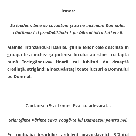
Irmos:
Să lăudăm, bine să cuvântăm şi să ne închinăm Domnului,
cântându-I şi preaînălţându-L pe Dânsul întru toţi vecii.
Mâinile întinzându-şi Daniel, gurile leilor cele deschise în
groapă le-a închis; şi puterea focului au stins, cu fapta
bună încingându-se tinerii cei iubitori de dreaptă
credinţă, strigând: Binecuvântaţi toate lucrurile Domnului
pe Domnul.
Cântarea a 9-a. Irmos: Eva, cu adevărat…
Stih: Sfinte Părinte Sava, roagă-te lui Dumnezeu pentru noi.
Pe podoaba ierarhilor ardeleni pravoslavnici, Sfântul