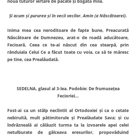
nouă tuturor iertare de păcate şi bogată milă.
Şi acum şi pururea şi în vecii vecilor. Amin (a Născătoarei).
Inima mea cea neroditoare de fapte bune, Preacurată
Născă­toare de Dumnezeu, arat-o de roadă aducătoare,
Fecioară, Ceea ce te-ai născut din cea stearpă, prin
rânduiala Celui Ce a făcut toate cu voia, ca să te măresc
pe tine, cea Prealăudată.
SEDELNA, glasul al 3-lea. Podobie: De frumuseţea
Fecioriei…
Fost-ai ca un stâlp neclintit al Ortodoxiei şi ca o cetate
nebiruită, mult pătimitorule şi Prealăudate Sava; şi cu
îndrăzneală ai călăuzit turma ta la izvoarele apei celei
netulburate de gâlceava eresurilor, propovăduind