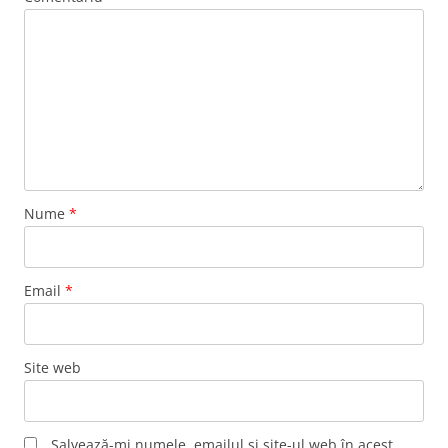
Nume
*
Email
*
Site web
Salvează-mi numele, emailul și site-ul web în acest