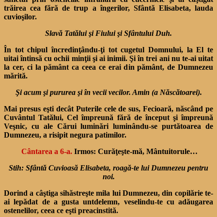
trăirea cea fără de trup a îngerilor, Sfântă Elisabeta, lauda
cuvioşilor.
Slavă Tatălui şi Fiului şi Sfântului Duh.
În tot chipul încredinţându-ţi tot cugetul Domnului, la El te
uitai întinsă cu ochii minţii şi ai inimii. Şi în trei ani nu te-ai uitat
la cer, ci la pământ ca ceea ce erai din pământ, de Dumnezeu
mărită.
Şi acum şi pururea şi în vecii vecilor. Amin (a Născătoarei).
Mai presus eşti decât Puterile cele de sus, Fecioară, născând pe
Cuvântul Tatălui, Cel împreună fără de început şi împreună
Veşnic, cu ale Cărui luminări luminându-se purtătoarea de
Dumnezeu, a risipit negura patimilor.
Cântarea a 6-a.
Irmos: Curăţeşte-mă, Mântuitorule…
Stih: Sfântă Cuvioasă Elisabeta, roagă-te lui Dumnezeu pentru
noi.
Dorind a câştiga sihăstreşte mila lui Dumnezeu, din copi­lărie te-
ai lepădat de a gusta unt­delemn, veselindu-te cu adăugarea
ostenelilor, ceea ce eşti preacinstită.