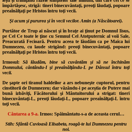
ieşti şi trimiţând razele sfinţitelor tale minuni, din care cei ce se
împărtăşesc, strigă: tineri binecuvântaţi, preoţi lăudaţi, popoare
preaînălţaţi pe Hristos întru toţi vecii.
Şi acum şi pururea şi în vecii vecilor. Amin (a Născătoarei).
Purtător de Trup ai născut şi în braţe ai ţinut pe Domnul Iisus,
pe Cel Ce toate le ţine cu Semnul Cel Atotputernic al voii Sale,
Prea­curată Fecioară. Pentru aceea te lăudăm ca pe Maica lui
Dumne­zeu, cu laude strigând: preoţi binecuvântaţi, popoare
prea­înălţaţi pe Hristos întru toţi vecii.
Irmosul:
Să lăudăm, bine să cuvântăm şi să ne
î
nchinăm
Domnului, cântându-I şi preaînălţându-
L pe Dânsul întru toţi
vecii.
De şapte ori tiranul haldeilor a ars nebuneşte cuptorul, pentru
cinstitorii de Dumnezeu; dar văzându-i pe aceştia de Putere mai
bună izbăviţi, Făcătorului şi Mântuitorului a strigat: tineri
binecuvântaţi-L, preoţi lăudaţi-L, popoare preaînălţaţi-L întru
toţi vecii.
Cântarea a 9-a.
Irmos: Spăimântatu-s-a de aceasta cerul…
Stih: Sfântă Cuvioasă Elisabeta, roagă-te lui Dumnezeu pentru
noi.