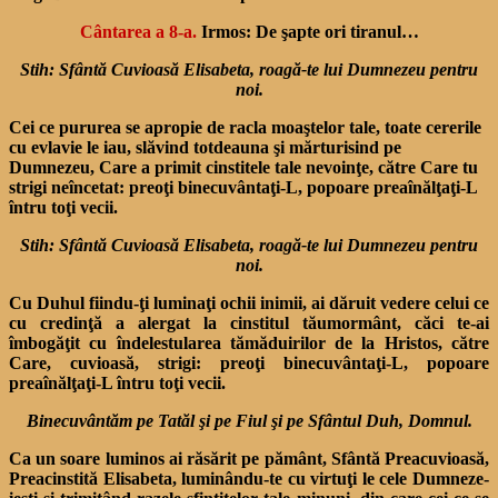
Cântarea a 8-a.
Irmos: De şapte ori tiranul…
Stih: Sfântă Cuvioasă Elisabeta, roagă-te lui Dumnezeu pentru
noi.
Cei ce pururea se apropie de racla moaştelor tale, toate cererile
cu evlavie le iau, slăvind totdeauna şi mărturisind pe
Dumnezeu, Care a primit cinstitele tale nevoinţe, către Care tu
strigi neîncetat: preoţi binecuvântaţi-L, popoare preaînălţaţi-L
întru toţi vecii.
Stih: Sfântă Cuvioasă Elisabeta, roagă-te lui Dumnezeu pentru
noi.
Cu Duhul fiindu-ţi luminaţi ochii inimii, ai dăruit vedere celui ce
cu credinţă a alergat la cinstitul tăumormânt, căci te-ai
îmbogăţit cu îndelestularea tămăduirilor de la Hristos, către
Care, cuvioasă, strigi: preoţi binecuvântaţi-L, popoare
preaînălţaţi-L întru toţi vecii.
Binecuvântăm pe Tatăl şi pe Fiul şi pe
Sfântul Duh, Domnul.
Ca un soare luminos ai răsărit pe pământ, Sfântă Preacuvioasă,
Preacinstită Elisabeta, luminându-te cu virtuţi le cele Dumneze­