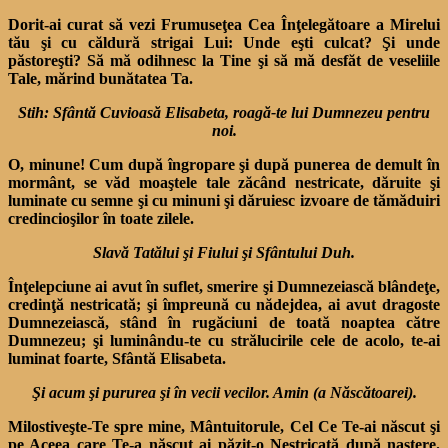
Dorit-ai curat să vezi Frumuseţea Cea Înţelegă­toare a Mirelui
tău şi cu căldură strigai Lui: Unde eşti culcat? Şi unde
păstoreşti? Să mă odihnesc la Tine şi să mă desfăt de veseliile
Tale, mărind bunătatea Ta.
Stih: Sfântă Cuvioasă Elisabeta, roagă-te lui Dumnezeu pentru
noi.
O, minune! Cum după îngropare şi după punerea de demult în
mormânt, se văd moaştele tale zăcând nestricate, dăruite şi
luminate cu semne şi cu minuni şi dăruiesc izvoare de tămăduiri
credincioşilor în toate zilele.
Slavă Tatălui şi Fiului şi Sfântului Duh.
Înţelepciune ai avut în suflet, smerire şi Dumnezeiască blân­deţe,
credinţă nestricată; şi împreună cu nădejdea, ai avut dragoste
Dumnezeiască, stând în rugăciuni de toată noaptea către
Dumnezeu; şi luminându-te cu strălucirile cele de acolo, te-ai
luminat foarte, Sfântă Elisabeta.
Şi acum şi pururea şi în vecii vecilor. Amin (a Născătoarei).
Milostiveşte-Te spre mine, Mântuitorule, Cel Ce Te-ai născut şi
pe Aceea care Te-a născut ai păzit-o Nestricată după naştere.