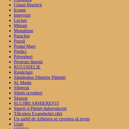
Glasul Bisericii
Icoane
Interviuri
Lecturi
Minuni
Monahism
Paraclise
Poezii
Postul Mare
Predici
Privegheri
Program liturgic
RUCODELIE
Rugăciuni
Săptămâna Sfintelor Pătimiri
Sf. Maslu
Sfințenii
Sfinții ocrotitori
Sinaxar
SLUJIRI ARHIEREȘTI
Stareți și Părinți duhovnicești
Tâlcuirea Evangheliei zilei
Un astfel de Arhiereu se cuvenea să avem
Urari