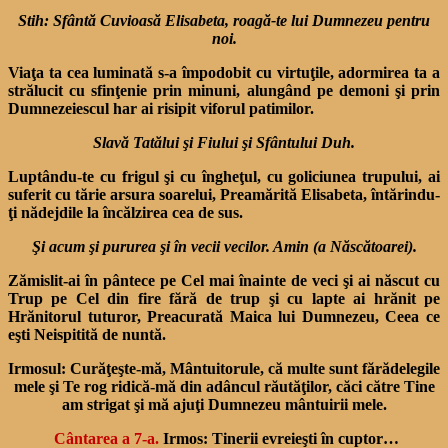
Stih: Sfântă Cuvioasă Elisabeta, roagă-te lui Dumnezeu pentru
noi.
Viaţa ta cea luminată s-a împodobit cu virtuţile, adormirea ta a
strălucit cu sfinţenie prin minuni, alungând pe demoni şi prin
Dumnezeiescul har ai risipit viforul patimilor.
Slavă Tatălui şi Fiului şi Sfântului Duh.
Luptându-te cu frigul şi cu îngheţul, cu goliciunea trupului, ai
suferit cu tărie arsura soarelui, Preamărită Elisabeta, întărindu-
ţi nădejdile la încălzirea cea de sus.
Şi acum şi pururea şi în vecii vecilor. Amin (a Născătoarei).
Zămislit-ai în pântece pe Cel mai înainte de veci şi ai născut cu
Trup pe Cel din fire fără de trup şi cu lapte ai hrănit pe
Hrănitorul tuturor, Preacurată Maica lui Dumnezeu, Ceea ce
eşti Neispitită de nuntă.
Irmosul:
Curăţeşte-mă, Mântuitorule, că multe sunt fărădelegile
mele şi Te rog ridică-mă din adâncul răutăţilor, căci către Tine
am strigat şi mă ajuţi Dumnezeu mântuirii mele.
Cântarea a 7-a.
Irmos: Tinerii evreieşti în cuptor…