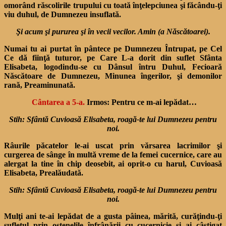
omorând răscolirile trupului cu toată înţelepciunea şi făcându-ţi
viu duhul, de Dumnezeu insuflată.
Şi acum şi pururea şi în vecii vecilor. Amin (a Născătoarei).
Numai tu ai purtat în pântece pe Dumnezeu Întrupat, pe Cel
Ce dă fiinţă tuturor, pe Care L-a dorit din suflet Sfânta
Elisabeta, logodindu-se cu Dânsul întru Duhul, Fecioară
Născătoare de Dumnezeu, Minunea îngerilor, şi demonilor
rană, Preaminunată.
Cântarea a 5-a.
Irmos: Pentru ce m-ai lepădat…
Stih: Sfântă Cuvioasă Elisabeta, roagă-te lui Dumnezeu pentru
noi.
Râurile păcatelor le-ai uscat prin vărsarea lacrimilor şi
curgerea de sânge în multă vreme de la femei cucernice, care au
alergat la tine în chip deosebit, ai oprit-o cu harul, Cuvioasă
Elisabeta, Prealăudată.
Stih: Sfântă Cuvioasă Elisabeta, roagă-te lui Dumnezeu pentru
noi.
Mulţi ani te-ai lepădat de a gusta pâinea, mărită, curăţindu-ţi
sufletul prin ostenelile înfrânării cu cucernicie şi ai câştigat