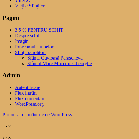
VIDEO
Viețile Sfinților
Pagini
3,5 % PENTRU SCHIT
Despre schit
Imagini
Programul slujbelor
Sfinţii ocrotitori
Sfânta Cuvioasă Parascheva
Sfântul Mare Mucenic Gheorghe
Admin
Autentificare
Flux intrări
Flux comentarii
WordPress.org
Propulsat cu mândrie de WordPress
‹
›
×
‹
›
×