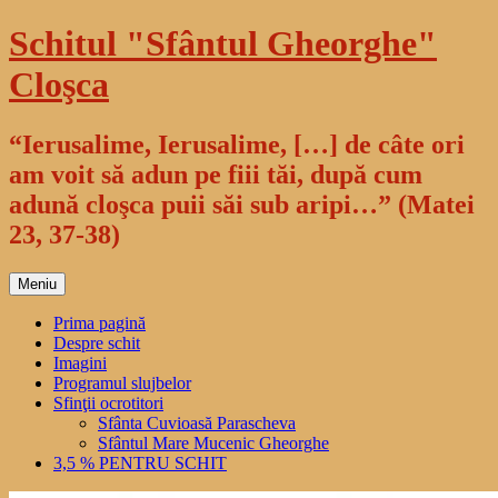
Sari
Schitul "Sfântul Gheorghe"
la
conținut
Cloşca
“Ierusalime, Ierusalime, […] de câte ori
am voit să adun pe fiii tăi, după cum
adună cloşca puii săi sub aripi…” (Matei
23, 37-38)
Meniu
Prima pagină
Despre schit
Imagini
Programul slujbelor
Sfinţii ocrotitori
Sfânta Cuvioasă Parascheva
Sfântul Mare Mucenic Gheorghe
3,5 % PENTRU SCHIT