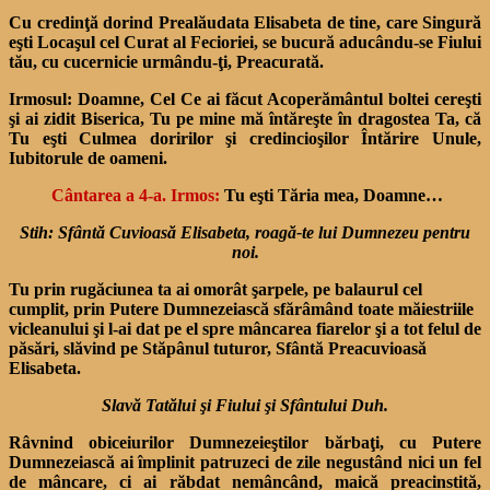
Cu credinţă dorind Prealăudata Elisa­beta de tine, care Singură
eşti Locaşul cel Curat al Fecioriei, se bucură aducându-se Fiului
tău, cu cucernicie urmându-ţi, Preacurată.
Irmosul:
Doamne, Cel Ce ai făcut Acoperământul boltei cereşti
şi ai zidit Biserica, Tu pe mine mă întăreşte în dragostea Ta, că
Tu eşti Culmea doririlor şi credin­cioşilor Întărire Unule,
Iubitorule de oameni.
Cântarea a 4-a. Irmos:
Tu eşti Tăria mea, Doamne…
Stih: Sfântă Cuvioasă Elisabeta, roagă-te lui Dumnezeu pentru
noi.
Tu prin rugăciunea ta ai omorât şarpele, pe balaurul cel
cumplit, prin Putere Dumneze­iască sfărâmând toate măiestriile
vicleanului şi l-ai dat pe el spre mâncarea fiarelor şi a tot felul de
păsări, slăvind pe Stăpânul tuturor, Sfântă Preacuvioasă
Elisabeta.
Slavă Tatălui şi Fiului şi Sfântului Duh.
Râvnind obiceiurilor Dumneze­ieştilor bărbaţi, cu Putere
Dumnezeiască ai împlinit patruzeci de zile negustând nici un fel
de mâncare, ci ai răbdat nemâncând, maică preacinstită,