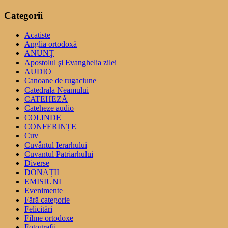
Categorii
Acatiste
Anglia ortodoxă
ANUNŢ
Apostolul şi Evanghelia zilei
AUDIO
Canoane de rugaciune
Catedrala Neamului
CATEHEZĂ
Cateheze audio
COLINDE
CONFERINȚE
Cuv
Cuvântul Ierarhului
Cuvantul Patriarhului
Diverse
DONAȚII
EMISIUNI
Evenimente
Fără categorie
Felicitări
Filme ortodoxe
Fotografii