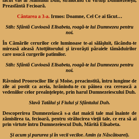
făcut vas al Sfântului Duh, strălucind cu virtuţi Dumnezeieşti,
Preasfântă Fecioară.
Cântarea a 3-a.
Irmos: Doamne, Cel Ce ai făcut…
Stih: Sfântă Cuvioasă Elisabeta, roagă-te lui Dumnezeu pentru
noi.
În Cămările cerurilor cele luminoase te-ai sălăşluit, făcându-te
mireasă aleasă Atotţiitorului şi izvorăşti pâraiele tămăduirilor
care usucă curgerile patimilor.
Stih: Sfântă Cuvioasă Elisabeta, roagă-te lui Dumnezeu pentru
noi.
Râvnind Proorocilor Ilie şi Moise, preacinstită, întru lungime de
zile ai postit ca aceia, hrănindu-te cu pâinea cea cerească a
vedeniilor celor preaînţelepte, prin harul Dumnezeiescului Duh.
Slavă Tatălui şi Fiului şi Sfântului Duh.
Descoperirea Dumnezeiască s-a dat maicii tale mai înainte de
zămislirea ta, fecioară, pentru strălucirea vieţii tale, ce era să ai
prin virtute întru Dumnezeiescul Duh, Mărită Elisabeta.
Şi acum şi pururea şi în vecii vecilor. Amin (a Născătoarei).