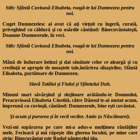
Stih: Sfântă Cuvioasă Elisabeta, roagă-te lui Dumnezeu pentru
noi.
Cuget Dumnezeiesc ai avut că aţi vieţuit cu îngerii, curată,
priveghind cu căldură şi cu osârdie cântând: Binecuvântateşti,
Doamne Dumnezeule, în veci.
Stih: Sfântă Cuvioasă Elisabeta, roagă-te lui Dumnezeu pentru
noi.
Mână de îndurare întinzi şi dai sănătate celor ce aleargă şi cu
credinţă se apropie de moaştele tale,întărirea sihaştrilor, Sfântă
Elisabeta, purtătoare de Dumnezeu.
Slavă Tatălui şi Fiului şi Sfântului Duh.
Minuni mari săvârşind şi slujitoare arătându-te Domnului,
Preacuvioasă Elisabeta Cinstită, către Dânsul te-ai mutat acum,
împreună cu cuvioşii, cântând: Dumnezeule, bine eşti cuvântat.
Şi acum şi pururea şi în vecii vecilor. Amin (a Născătoarei).
Vezi-mi supărarea pe care mi-a adus-o mulţimea răutăţilor
mele, Fecioară şi mă răpeşte din gheena focului, pe mine care
strig: Binecuvântat este Rodul pântecelui tău.