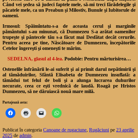
Când vei şedea să judeci faptele mele, să-mi treci fărădelegile şi
păcatele mele, ca un Preabun şi Milostiv, Bunule şi Iubitorule de
oameni.
Irmosul:
Spăimîntatu-s-a de aceasta cerul şi marginile
pământului s-au minunat, că Dumnezeu S-a arătat oamenilor
trupeşte şi pântecele tău s-a făcut mai Desfătat decât cerurile.
Pentru aceea pe tine, Născătoare de Dumnezeu, începătoriile
Cetelor îngereşti şi omeneşti te mărim.
SEDELNA, glasul al 4-lea.
Podobie: Pentru mărturisirea…
Ostenelile înfrânării le-ai suferit şi ai primit darul nepătimirii şi
al tămăduirilor, Sfântă Elisabeta de Dumnezeu insuflată: a
tămădui tot felul de boli şi a alunga lucrarea duhurilor
necurate, ceea ce eşti vrednică de laudă. Roagă pe Hristos
Dumnezeu, să ne dăruiască nouă mare milă.
Partajează asta:
Publicat în categoria
Canoane de rugaciune
,
Rugăciuni
pe
23 aprilie
2025
de
admin
.