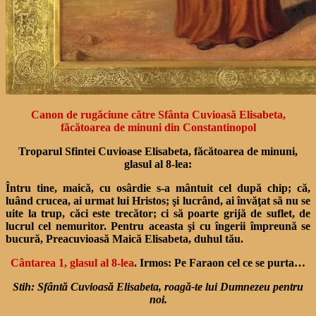
Canon de rugăciune către Sfânta Cuvioasă Elisabeta,
făcătoarea de minuni din Constantinopol
Troparul Sfintei Cuvioase Elisabeta, făcătoarea de minuni,
glasul al 8-lea:
Întru tine, maică, cu osârdie s-a mântuit cel după chip; că,
luând crucea, ai urmat lui Hristos; şi lucrând, ai învăţat să nu se
uite la trup, căci este trecător; ci să poarte grijă de suflet, de
lucrul cel nemuritor. Pentru aceasta şi cu îngerii împreună se
bucură, Preacuvioasă Maică Elisabeta, duhul tău.
Cântarea 1, glasul al 8-lea
. Irmos: Pe Faraon cel ce se purta…
Stih: Sfântă Cuvioasă Elisabeta, roagă-te lui Dumnezeu pentru
noi.