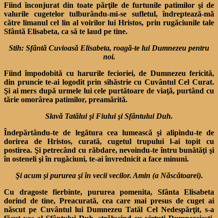
Fiind înconjurat din toate părţile de furtunile patimilor şi de
valurile cugetelor tulburându-mi-se sufletul, îndreptează-mă
către limanul cel lin al voirilor lui Hristos, prin rugăciunile tale
Sfântă Elisabeta, ca să te laud pe tine.
Stih: Sfântă Cuvioasă Elisabeta, roagă-te lui Dumnezeu pentru
noi.
Fiind împodobită cu harurile fecioriei, de Dumnezeu fericită,
din pruncie te-ai logodit prin sihăstrie cu Cuvântul Cel Curat.
Şi ai mers după urmele lui cele purtătoare de viaţă, purtând cu
tărie omorârea patimilor, preamărită.
Slavă Tatălui şi Fiului şi Sfântului Duh.
Îndepărtându-te de legătura cea lumească şi alipindu-te de
dorirea de Hristos, curată, cugetul trupului l-ai topit cu
postirea. Şi petrecând cu răbdare, nevoindu-te întru bunătăţi şi
în osteneli şi în rugăciuni, te-ai învrednicit a face minuni.
Şi acum şi pururea şi în vecii vecilor. Amin (a Născătoarei).
Cu dragoste fierbinte, pururea pomenita, Sfânta Elisabeta
dorind de tine, Preacurată, cea care mai presus de cuget ai
născut pe Cuvântul lui Dumnezeu Tatăl Cel Nedespărţit, s-a