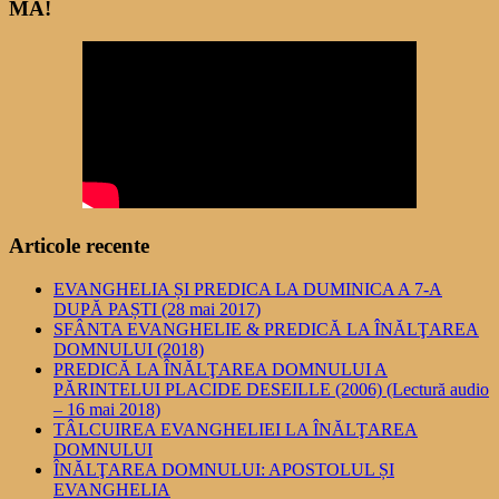
MĂ!
Articole recente
EVANGHELIA ȘI PREDICA LA DUMINICA A 7-A
DUPĂ PAȘTI (28 mai 2017)
SFÂNTA EVANGHELIE & PREDICĂ LA ÎNĂLŢAREA
DOMNULUI (2018)
PREDICĂ LA ÎNĂLŢAREA DOMNULUI A
PĂRINTELUI PLACIDE DESEILLE (2006) (Lectură audio
– 16 mai 2018)
TÂLCUIREA EVANGHELIEI LA ÎNĂLŢAREA
DOMNULUI
ÎNĂLŢAREA DOMNULUI: APOSTOLUL ȘI
EVANGHELIA