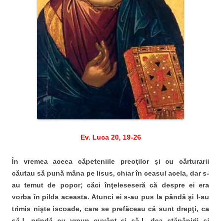
Ev. Luca 20, 19-26
În vremea aceea căpeteniile preoţilor şi cu cărturarii
căutau să pună mâna pe Iisus, chiar în ceasul acela, dar s-
au temut de popor; căci înţeleseseră că despre ei era
vorba în pilda aceasta. Atunci ei s-au pus la pândă şi I-au
trimis nişte iscoade, care se prefăceau că sunt drepţi, ca
să-L prindă cu vreun cuvânt şi să-L dea stăpânirii şi