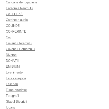
Canoane de rugaciune
Catedrala Neamului
CATEHEZĂ
Cateheze audio
COLINDE
CONFERINȚE
Cuv
Cuvântul Ierarhului
Cuvantul Patriarhului
Diverse
DONAȚII
EMISIUNI
Evenimente
Fără categorie
Felicitări
Filme ortodoxe
Fotografii
Glasul Bisericii
Icoane