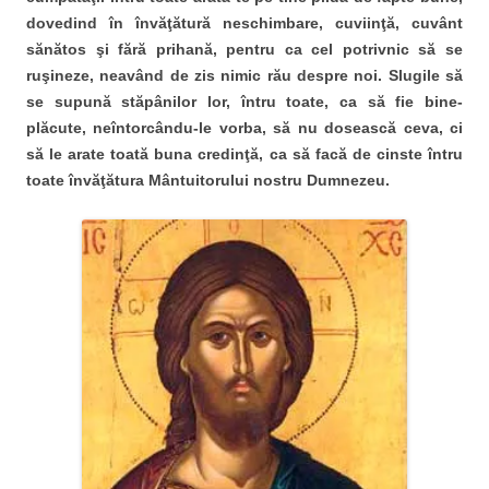
dovedind în învăţătură neschimbare, cuviinţă, cuvânt
sănătos şi fără prihană, pentru ca cel potrivnic să se
ruşineze, neavând de zis nimic rău despre noi. Slugile să
se supună stăpânilor lor, întru toate, ca să fie bine-
plăcute, neîntorcându-le vorba, să nu dosească ceva, ci
să le arate toată buna credinţă, ca să facă de cinste întru
toate învăţătura Mântuitorului nostru Dumnezeu.