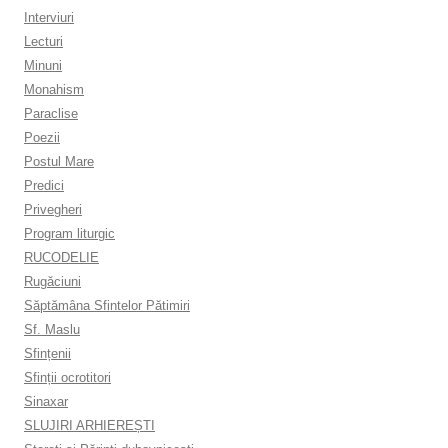
Interviuri
Lecturi
Minuni
Monahism
Paraclise
Poezii
Postul Mare
Predici
Privegheri
Program liturgic
RUCODELIE
Rugăciuni
Săptămâna Sfintelor Pătimiri
Sf. Maslu
Sfințenii
Sfinții ocrotitori
Sinaxar
SLUJIRI ARHIEREȘTI