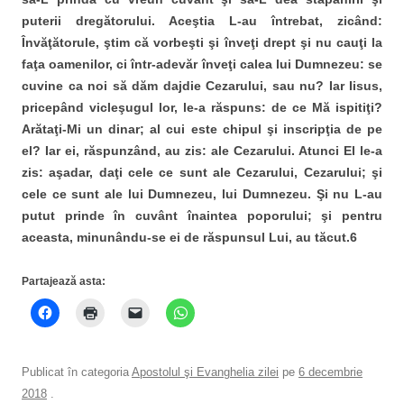
puterii dregătorului. Aceştia L-au întrebat, zicând:
Învăţătorule, ştim că vorbeşti şi înveţi drept şi nu cauţi la
faţa oamenilor, ci într-adevăr înveţi calea lui Dumnezeu: se
cuvine ca noi să dăm dajdie Cezarului, sau nu? Iar Iisus,
pricepând vicleşugul lor, le-a răspuns: de ce Mă ispitiţi?
Arătaţi-Mi un dinar; al cui este chipul şi inscripţia de pe
el? Iar ei, răspunzând, au zis: ale Cezarului. Atunci El le-a
zis: aşadar, daţi cele ce sunt ale Cezarului, Cezarului; şi
cele ce sunt ale lui Dumnezeu, lui Dumnezeu. Şi nu L-au
putut prinde în cuvânt înaintea poporului; şi pentru
aceasta, minunându-se ei de răspunsul Lui, au tăcut.6
Partajează asta:
Publicat în categoria
Apostolul şi Evanghelia zilei
pe
6 decembrie
2018
.