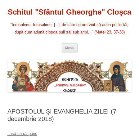
Sari
la
Schitul "Sfântul Gheorghe" Cloşca
conținut
“Ierusalime, Ierusalime, […] de câte ori am voit să adun pe fiii tăi,
după cum adună cloşca puii săi sub aripi…” (Matei 23, 37-38)
Meniu
APOSTOLUL ŞI EVANGHELIA ZILEI (7
decembrie 2018)
Lasă un răspuns