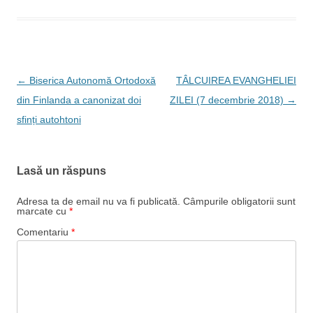
Navigare
←
Biserica Autonomă Ortodoxă
TÂLCUIREA EVANGHELIEI
în
din Finlanda a canonizat doi
ZILEI (7 decembrie 2018)
→
articole
sfinți autohtoni
Lasă un răspuns
Adresa ta de email nu va fi publicată.
Câmpurile obligatorii sunt
marcate cu
*
Comentariu
*