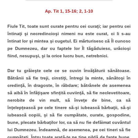
Ap. Tit 1, 15-16; 2, 1-10
Fiule Tit, toate sunt curate pentru cei curaţi; iar pentru cei
întinaţi şi necredincioşi nimeni nu este curat, ci li s-au
întinat lor şi mintea şi cugetul. Ei mărturisesc că Îl cunosc
pe Dumnezeu, dar cu faptele lor Îl tăgăduiesc, urâcioşi
fiind, nesupuşi, şi la orice lucru bun, netrebnici.
Dar tu grăieşte cele ce se cuvin învăţăturii sănătoase.
Bătrânii să fie treji, cinstiţi, întregi la minte, sănătoşi în
credinţă, în dragoste, în răbdare; bătrânele de asemenea
să aibă în înfăţişare sfinţită cuviinţă, să fie neclevetitoare,
nerobite de vin mult, să înveţe de bine, ca să
înţelepţească pe cele tinere să-şi iubească bărbaţii, să-şi
iubească copiii, şi să fie cumpătate, curate, gospodine,
bune, plecate bărbaţilor lor, ca să nu fie defăimat cuvântul
lui Dumnezeu. Îndeamnă, de asemenea, pe cei tineri să fie
cumpătaţi. Întru toate arată-te pe tine pildă de fapte bune,