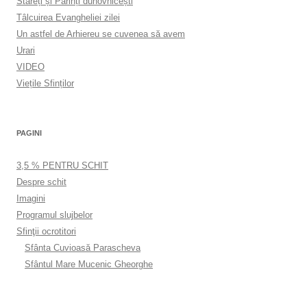
Stareți și Părinți duhovnicești
Tâlcuirea Evangheliei zilei
Un astfel de Arhiereu se cuvenea să avem
Urari
VIDEO
Viețile Sfinților
PAGINI
3,5 % PENTRU SCHIT
Despre schit
Imagini
Programul slujbelor
Sfinţii ocrotitori
Sfânta Cuvioasă Parascheva
Sfântul Mare Mucenic Gheorghe